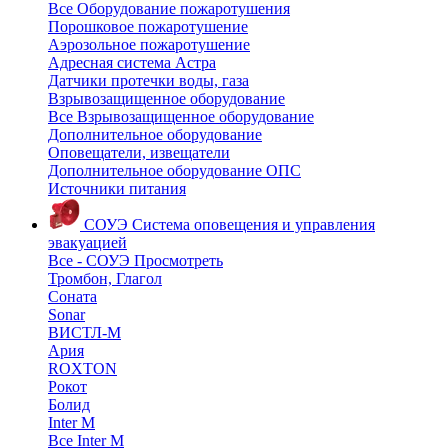
Все Оборудование пожаротушения
Порошковое пожаротушение
Аэрозольное пожаротушение
Адресная система Астра
Датчики протечки воды, газа
Взрывозащищенное оборудование
Все Взрывозащищенное оборудование
Дополнительное оборудование
Оповещатели, извещатели
Дополнительное оборудование ОПС
Источники питания
СОУЭ
Система оповещения и управления
эвакуацией
Все - СОУЭ
Просмотреть
Тромбон, Глагол
Соната
Sonar
ВИСТЛ-М
Ария
ROXTON
Рокот
Болид
Inter M
Все Inter M