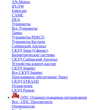
AN-Motors
iFLOW
Entercam
CAME
DEA
Турникеты
Все Турникеты
Tantos
Турникеты PERCO
Турникеты Бастион
Сибирский Арсенал
СКУД Sigur (Сфинкс)
Биометрические системы
СКУД Сибирский Арсенал
Устройства клиент-кассир
СКУД Smartec
Все СКУД Smartec
Программное обеспечение Timex
СКУД STRAZH
Ограждение
СКУД Разное
ОПС
Охранно-пожарная сигнализация
Все - ОПС
Просмотреть
Оповещатели