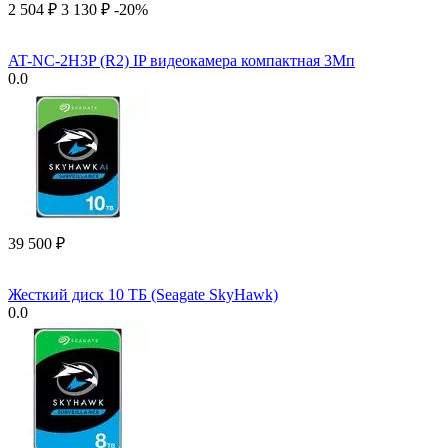
2 504
₽
3 130
₽
-20%
AT-NC-2H3P (R2) IP видеокамера компактная 3Мп
0.0
39 500
₽
Жесткий диск 10 ТБ (Seagate SkyHawk)
0.0