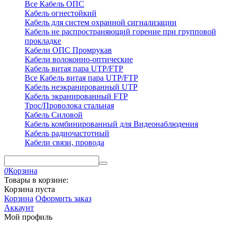
Все Кабель ОПС
Кабель огнестойкий
Кабель для систем охранной сигнализации
Кабель не распространяющий горение при групповой
прокладке
Кабели ОПС Промрукав
Кабели волоконно-оптические
Кабель витая пара UTP/FTP
Все Кабель витая пара UTP/FTP
Кабель неэкранированный UTP
Кабель экранированный FTP
Трос/Проволока стальная
Кабель Силовой
Кабель комбинированный для Видеонаблюдения
Кабель радиочастотный
Кабели связи, провода
0
Корзина
Товары в корзине:
Корзина пуста
Корзина
Оформить заказ
Аккаунт
Мой профиль