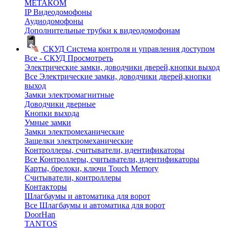
МЕТАКОМ
IP Видеодомофоны
Аудиодомофоны
Дополнительные трубки к видеодомофонам
СКУД
Система контроля и управления доступом
Все - СКУД
Просмотреть
Электрические замки, доводчики дверей,кнопки выход
Все Электрические замки, доводчики дверей,кнопки
выход
Замки электромагнитные
Доводчики дверные
Кнопки выхода
Умные замки
Замки электромеханические
Защелки электромеханические
Контроллеры, считыватели, идентификаторы
Все Контроллеры, считыватели, идентификаторы
Карты, брелоки, ключи Touch Memory
Считыватели, контроллеры
Контакторы
Шлагбаумы и автоматика для ворот
Все Шлагбаумы и автоматика для ворот
DoorHan
TANTOS