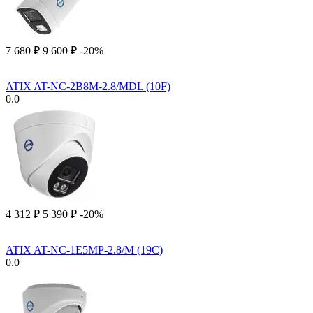
7 680
₽
9 600
₽
-20%
ATIX AT-NC-2B8M-2.8/MDL (10F)
0.0
4 312
₽
5 390
₽
-20%
ATIX AT-NC-1E5MP-2.8/M (19C)
0.0