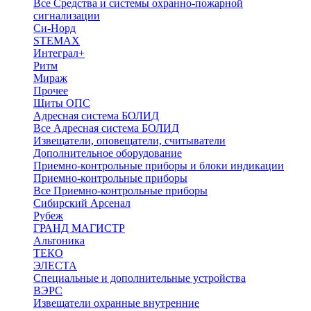
Все Средства и системы охранно-пожарной
сигнализации
Си-Норд
STEMAX
Интеграл+
Ритм
Мираж
Прочее
Щиты ОПС
Адресная система БОЛИД
Все Адресная система БОЛИД
Извещатели, оповещатели, считыватели
Дополнительное оборудование
Приемно-контрольные приборы и блоки индикации
Приемно-контрольные приборы
Все Приемно-контрольные приборы
Сибирский Арсенал
Рубеж
ГРАНД МАГИСТР
Альтоника
ТЕКО
ЭЛЕСТА
Специальные и дополнительные устройства
ВЭРС
Извещатели охранные внутренние