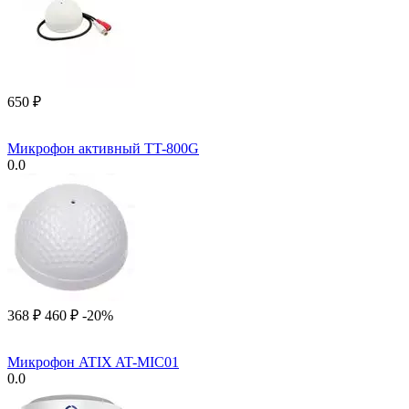
‍650‍
₽
Микрофон активный TT-800G
0.0
‍368‍
₽
‍460‍
₽
-20%
Микрофон ATIX AT-MIC01
0.0