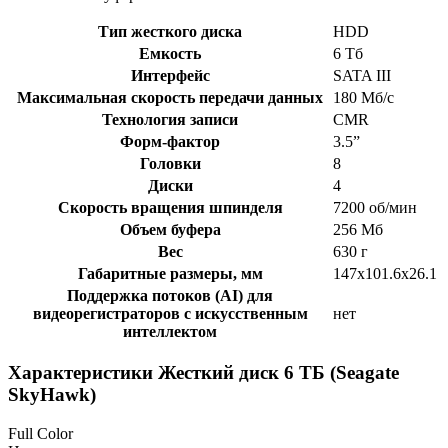
Тип жесткого диска
HDD
Емкость
6 Тб
Интерфейс
SATA III
Максимальная скорость передачи данных
180 Мб/с
Технология записи
CMR
Форм-фактор
3.5”
Головки
8
Диски
4
Скорость вращения шпинделя
7200 об/мин
Объем буфера
256 Мб
Вес
630 г
Габаритные размеры, мм
147х101.6х26.1
Поддержка потоков (AI) для
видеорегистраторов с искусственным
нет
интеллектом
Характеристики Жесткий диск 6 ТБ (Seagate
SkyHawk)
Full Color