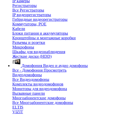
IP камеры
Регистраторы
Все Регистраторы
IP видеорегистраторы
Гибридные видеорегистраторы
Коммутаторы, POE
Кабели
Блоки питания и аккумуляторы
Кронштейны и монтажные коробки
Разъемы и розетки
Микрофоны
Шкафы для видеонаблюдения
Жесткие диски (HDD)
Домофония
Видео и аудио домофоны
Все - Домофония
Просмотреть
Видеодомофоны
Все Видеодомофоны
Комплекты видеодомофонов
Мониторы для видеодомофона
Вызывные панели
Многоабонентские домофоны
Все Многоабонентские домофоны
ELTIS
VIZIT