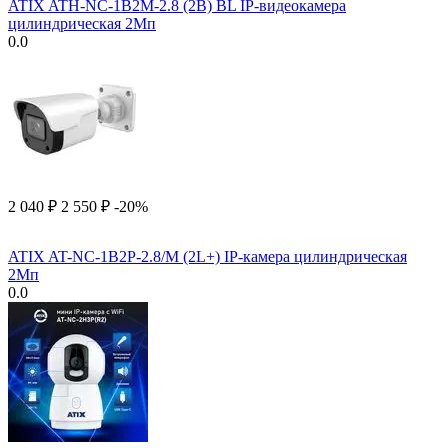
ATIX ATH-NC-1B2M-2.8 (2B) BL IP-видеокамера
цилиндрическая 2Мп
0.0
2 040
₽
2 550
₽
-20%
ATIX AT-NC-1B2P-2.8/M (2L+) IP-камера цилиндрическая
2Мп
0.0