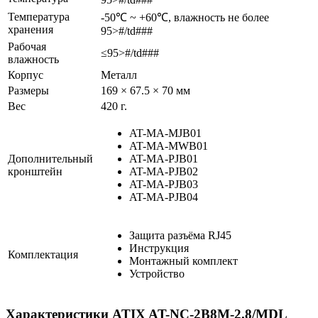
Температура
-50℃ ~ +60℃, влажность не более
хранения
95>#/td###
Рабочая
≤95>#/td###
влажность
Корпус
Металл
Размеры
169 × 67.5 × 70 мм
Вес
420 г.
AT-MA-MJB01
AT-MA-MWB01
Дополнительный
AT-MA-PJB01
кронштейн
AT-MA-PJB02
AT-MA-PJB03
AT-MA-PJB04
Защита разъёма RJ45
Инструкция
Комплектация
Монтажный комплект
Устройство
Характеристики ATIX AT-NC-2B8M-2.8/MDL