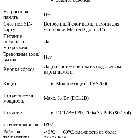
Встроенная
Нет
память
Слот под SD-
Встроенный слот карты памяти для
карту
установки MicroSD до 512Гб
Питание
внешнего
Да
микрофона
Тревожные вход/
Нет
выход
Да (на системной плате, под лючком
Кнопка сброса
карты памяти)
Защита
Молниезащита TVS2000
Потребляемая
Макс. 8.4Вт (DC12В)
мощность
Питание
DC12В±15%, 700мА / PoE (802.3af)
Степень защиты
IP67
Рабочая
-40℃ ~ +60℃, влажность не более
температура
95>#/td###