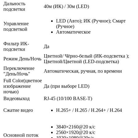
Дальность
40м (ИК) / 30м (LED)
подсветки
LED (Авто); ИК (Ручное); Смарт
Управление
(Ручное)
подсветкой
Автоматическое
Фильтр ИК-
Да
подсветки
Цветной/ Чёрно-белый (ИК-подсветка );
Режим День/Ночь
Цветной/Цветной (LED-подсветка)
Переключение
Автоматическая, ручная, по времени
"День/Ночь"
Full Color(цветное
изображение
Да (при выборе LED)
ночью)
Видеовыход
RJ-45 (10/100 BASE-T)
Сжатие видео
H.265+ / H.265 / H.264+ / H.264
3840×2160@20 к/с
2560×1920@20 к/с
Основной поток
1920×1080@20к/с