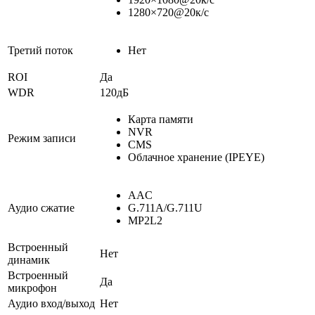
1280×720@20к/с
Третий поток
Нет
ROI
Да
WDR
120дБ
Карта памяти
NVR
Режим записи
CMS
Облачное хранение (IPEYE)
AAC
Аудио сжатие
G.711A/G.711U
MP2L2
Встроенный
Нет
динамик
Встроенный
Да
микрофон
Аудио вход/выход
Нет