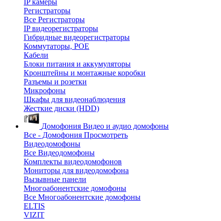
IP камеры
Регистраторы
Все Регистраторы
IP видеорегистраторы
Гибридные видеорегистраторы
Коммутаторы, POE
Кабели
Блоки питания и аккумуляторы
Кронштейны и монтажные коробки
Разъемы и розетки
Микрофоны
Шкафы для видеонаблюдения
Жесткие диски (HDD)
Домофония
Видео и аудио домофоны
Все - Домофония
Просмотреть
Видеодомофоны
Все Видеодомофоны
Комплекты видеодомофонов
Мониторы для видеодомофона
Вызывные панели
Многоабонентские домофоны
Все Многоабонентские домофоны
ELTIS
VIZIT