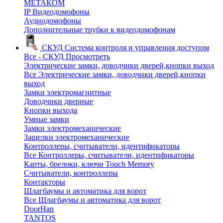
МЕТАКОМ
IP Видеодомофоны
Аудиодомофоны
Дополнительные трубки к видеодомофонам
СКУД
Система контроля и управления доступом
Все - СКУД
Просмотреть
Электрические замки, доводчики дверей,кнопки выход
Все Электрические замки, доводчики дверей,кнопки
выход
Замки электромагнитные
Доводчики дверные
Кнопки выхода
Умные замки
Замки электромеханические
Защелки электромеханические
Контроллеры, считыватели, идентификаторы
Все Контроллеры, считыватели, идентификаторы
Карты, брелоки, ключи Touch Memory
Считыватели, контроллеры
Контакторы
Шлагбаумы и автоматика для ворот
Все Шлагбаумы и автоматика для ворот
DoorHan
TANTOS