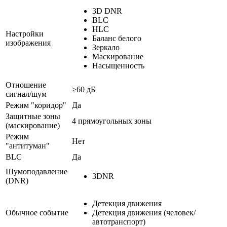
3D DNR
BLC
HLC
Настройки
Баланс белого
изображения
Зеркало
Маскирование
Насыщенность
Отношение
≥60 дБ
сигнал/шум
Режим "коридор"
Да
Защитные зоны
4 прямоугольных зоны
(маскирование)
Режим
Нет
"антитуман"
BLC
Да
Шумоподавление
3DNR
(DNR)
Детекция движения
Обычное событие
Детекция движения (человек/
автотранспорт)