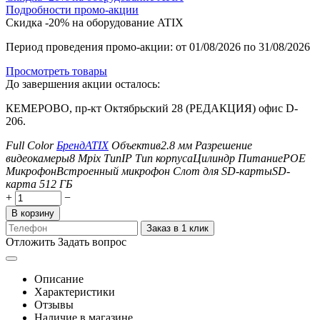
Подробности промо-акции
Скидка -20% на оборудование ATIX
Период проведения промо-акции: от 01/08/2026 по 31/08/2026
Просмотреть товары
До завершения акции осталось:
КЕМЕРОВО, пр-кт Октябрьский 28 (РЕДАКЦИЯ) офис D-
206.
Full Color
Бренд
ATIX
Объектив
2.8 мм
Разрешение
видеокамеры
8 Mpix
Тип
IP
Тип корпуса
Цилиндр
Питание
POE
Микрофон
Встроенный микрофон
Слот для SD-карты
SD-
карта 512 ГБ
+
−
В корзину
Заказ в 1 клик
Отложить
Задать вопрос
Описание
Характеристики
Отзывы
Наличие в магазине