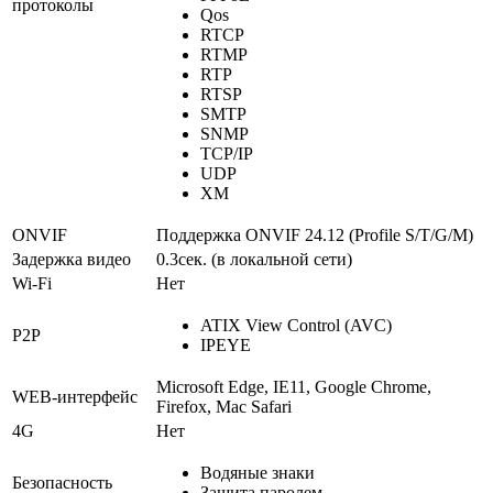
протоколы
Qos
RTCP
RTMP
RTP
RTSP
SMTP
SNMP
TCP/IP
UDP
XM
ONVIF
Поддержка ONVIF 24.12 (Profile S/T/G/M)
Задержка видео
0.3сек. (в локальной сети)
Wi-Fi
Нет
ATIX View Control (AVC)
P2P
IPEYE
Microsoft Edge, IE11, Google Chrome,
WEB-интерфейс
Firefox, Mac Safari
4G
Нет
Водяные знаки
Безопасность
Защита паролем