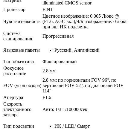
Матрица
illuminated CMOS sensor
Процессор
F-NT
Цветное изображение: 0.005 Люкс @
Чувствительность
(F1.6, AGC вкл),Ч/Б изображение: 0 люкс
при вкл ИК подсветка
Система
Прогрессивная
сканирования
Языковые пакеты
Русский, Английский
Тип объектива
Фиксированный
Фокусное
2.8 мм
расстояние
2.8 мм: по горизонтали FOV 96°, по
FOV (угол обзора)
вертикали FOV 52°, по диагонали FOV
114°
Апертура
F1.6
Скорость
электронного
Авто: 1/3-1/100000сек
затвора
Тип подсветки
ИК / LED/ Смарт