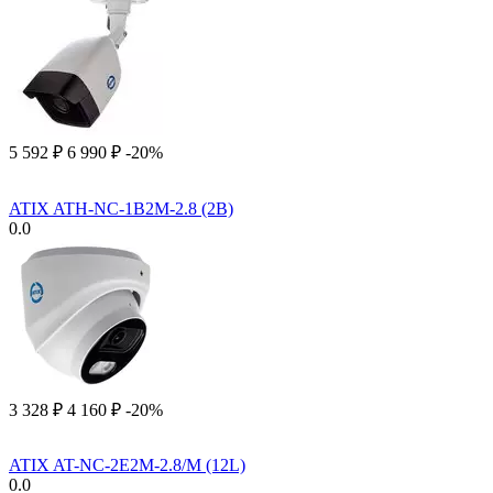
5 592
₽
6 990
₽
-20%
ATIX ATH-NC-1B2M-2.8 (2B)
0.0
3 328
₽
4 160
₽
-20%
ATIX AT-NC-2E2M-2.8/M (12L)
0.0