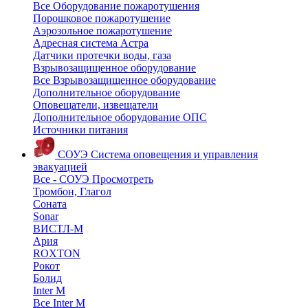
Все Оборудование пожаротушения
Порошковое пожаротушение
Аэрозольное пожаротушение
Адресная система Астра
Датчики протечки воды, газа
Взрывозащищенное оборудование
Все Взрывозащищенное оборудование
Дополнительное оборудование
Оповещатели, извещатели
Дополнительное оборудование ОПС
Источники питания
СОУЭ
Система оповещения и управления
эвакуацией
Все - СОУЭ
Просмотреть
Тромбон, Глагол
Соната
Sonar
ВИСТЛ-М
Ария
ROXTON
Рокот
Болид
Inter M
Все Inter M