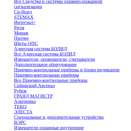
Все Средства и системы охранно-пожарной
сигнализации
Си-Норд
STEMAX
Интеграл+
Ритм
Мираж
Прочее
Щиты ОПС
Адресная система БОЛИД
Все Адресная система БОЛИД
Извещатели, оповещатели, считыватели
Дополнительное оборудование
Приемно-контрольные приборы и блоки индикации
Приемно-контрольные приборы
Все Приемно-контрольные приборы
Сибирский Арсенал
Рубеж
ГРАНД МАГИСТР
Альтоника
ТЕКО
ЭЛЕСТА
Специальные и дополнительные устройства
ВЭРС
Извещатели охранные внутренние