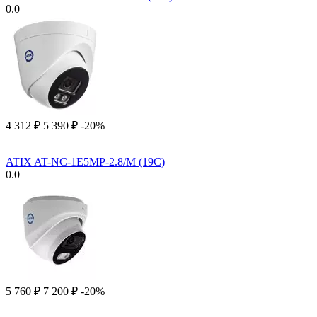
0.0
4 312
₽
5 390
₽
-20%
ATIX AT-NC-1E5MP-2.8/M (19C)
0.0
5 760
₽
7 200
₽
-20%