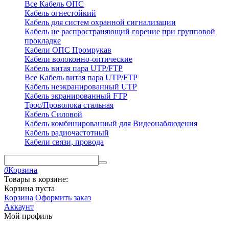
Все Кабель ОПС
Кабель огнестойкий
Кабель для систем охранной сигнализации
Кабель не распространяющий горение при групповой
прокладке
Кабели ОПС Промрукав
Кабели волоконно-оптические
Кабель витая пара UTP/FTP
Все Кабель витая пара UTP/FTP
Кабель неэкранированный UTP
Кабель экранированный FTP
Трос/Проволока стальная
Кабель Силовой
Кабель комбинированный для Видеонаблюдения
Кабель радиочастотный
Кабели связи, провода
0
Корзина
Товары в корзине:
Корзина пуста
Корзина
Оформить заказ
Аккаунт
Мой профиль