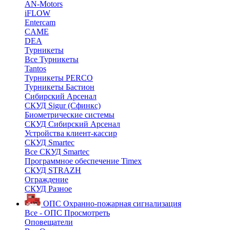
AN-Motors
iFLOW
Entercam
CAME
DEA
Турникеты
Все Турникеты
Tantos
Турникеты PERCO
Турникеты Бастион
Сибирский Арсенал
СКУД Sigur (Сфинкс)
Биометрические системы
СКУД Сибирский Арсенал
Устройства клиент-кассир
СКУД Smartec
Все СКУД Smartec
Программное обеспечение Timex
СКУД STRAZH
Ограждение
СКУД Разное
ОПС
Охранно-пожарная сигнализация
Все - ОПС
Просмотреть
Оповещатели