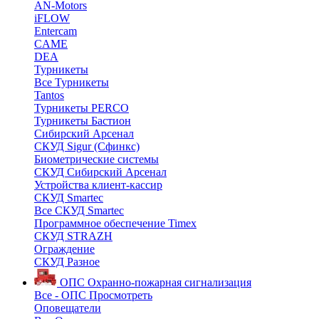
AN-Motors
iFLOW
Entercam
CAME
DEA
Турникеты
Все Турникеты
Tantos
Турникеты PERCO
Турникеты Бастион
Сибирский Арсенал
СКУД Sigur (Сфинкс)
Биометрические системы
СКУД Сибирский Арсенал
Устройства клиент-кассир
СКУД Smartec
Все СКУД Smartec
Программное обеспечение Timex
СКУД STRAZH
Ограждение
СКУД Разное
ОПС
Охранно-пожарная сигнализация
Все - ОПС
Просмотреть
Оповещатели