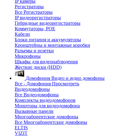
IP камеры
Регистраторы
Все Регистраторы
IP видеорегистраторы
Гибридные видеорегистраторы
Коммутаторы, POE
Кабели
Блоки питания и аккумуляторы
Кронштейны и монтажные коробки
Разъемы и розетки
Микрофоны
Шкафы для видеонаблюдения
Жесткие диски (HDD)
Домофония
Видео и аудио домофоны
Все - Домофония
Просмотреть
Видеодомофоны
Все Видеодомофоны
Комплекты видеодомофонов
Мониторы для видеодомофона
Вызывные панели
Многоабонентские домофоны
Все Многоабонентские домофоны
ELTIS
VIZIT