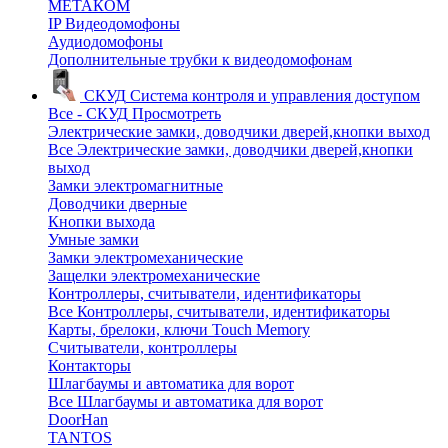
МЕТАКОМ
IP Видеодомофоны
Аудиодомофоны
Дополнительные трубки к видеодомофонам
СКУД
Система контроля и управления доступом
Все - СКУД
Просмотреть
Электрические замки, доводчики дверей,кнопки выход
Все Электрические замки, доводчики дверей,кнопки
выход
Замки электромагнитные
Доводчики дверные
Кнопки выхода
Умные замки
Замки электромеханические
Защелки электромеханические
Контроллеры, считыватели, идентификаторы
Все Контроллеры, считыватели, идентификаторы
Карты, брелоки, ключи Touch Memory
Считыватели, контроллеры
Контакторы
Шлагбаумы и автоматика для ворот
Все Шлагбаумы и автоматика для ворот
DoorHan
TANTOS