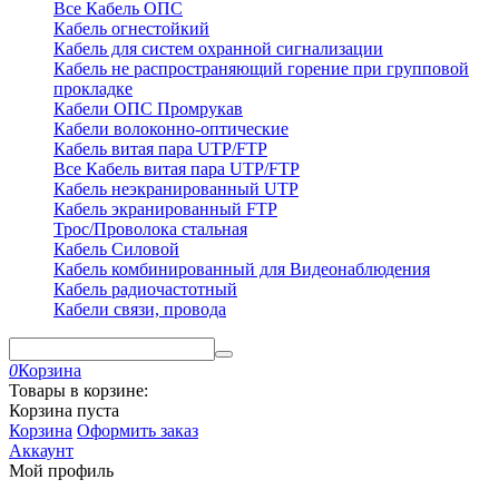
Все Кабель ОПС
Кабель огнестойкий
Кабель для систем охранной сигнализации
Кабель не распространяющий горение при групповой
прокладке
Кабели ОПС Промрукав
Кабели волоконно-оптические
Кабель витая пара UTP/FTP
Все Кабель витая пара UTP/FTP
Кабель неэкранированный UTP
Кабель экранированный FTP
Трос/Проволока стальная
Кабель Силовой
Кабель комбинированный для Видеонаблюдения
Кабель радиочастотный
Кабели связи, провода
0
Корзина
Товары в корзине:
Корзина пуста
Корзина
Оформить заказ
Аккаунт
Мой профиль