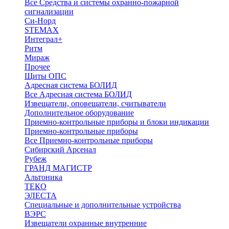
Все Средства и системы охранно-пожарной
сигнализации
Си-Норд
STEMAX
Интеграл+
Ритм
Мираж
Прочее
Щиты ОПС
Адресная система БОЛИД
Все Адресная система БОЛИД
Извещатели, оповещатели, считыватели
Дополнительное оборудование
Приемно-контрольные приборы и блоки индикации
Приемно-контрольные приборы
Все Приемно-контрольные приборы
Сибирский Арсенал
Рубеж
ГРАНД МАГИСТР
Альтоника
ТЕКО
ЭЛЕСТА
Специальные и дополнительные устройства
ВЭРС
Извещатели охранные внутренние