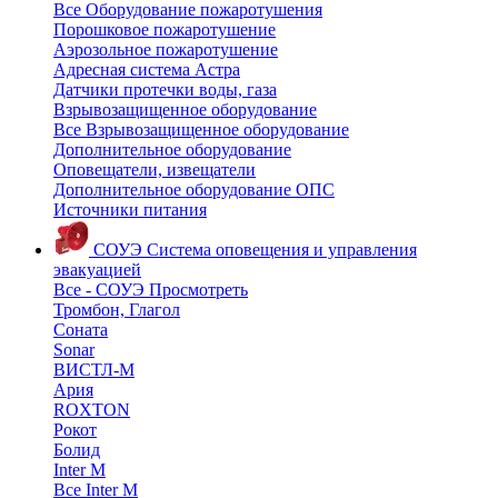
Все Оборудование пожаротушения
Порошковое пожаротушение
Аэрозольное пожаротушение
Адресная система Астра
Датчики протечки воды, газа
Взрывозащищенное оборудование
Все Взрывозащищенное оборудование
Дополнительное оборудование
Оповещатели, извещатели
Дополнительное оборудование ОПС
Источники питания
СОУЭ
Система оповещения и управления
эвакуацией
Все - СОУЭ
Просмотреть
Тромбон, Глагол
Соната
Sonar
ВИСТЛ-М
Ария
ROXTON
Рокот
Болид
Inter M
Все Inter M