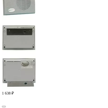
1 638
₽