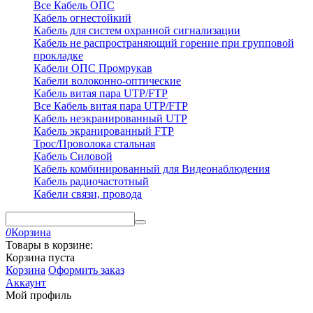
Все Кабель ОПС
Кабель огнестойкий
Кабель для систем охранной сигнализации
Кабель не распространяющий горение при групповой
прокладке
Кабели ОПС Промрукав
Кабели волоконно-оптические
Кабель витая пара UTP/FTP
Все Кабель витая пара UTP/FTP
Кабель неэкранированный UTP
Кабель экранированный FTP
Трос/Проволока стальная
Кабель Силовой
Кабель комбинированный для Видеонаблюдения
Кабель радиочастотный
Кабели связи, провода
0
Корзина
Товары в корзине:
Корзина пуста
Корзина
Оформить заказ
Аккаунт
Мой профиль