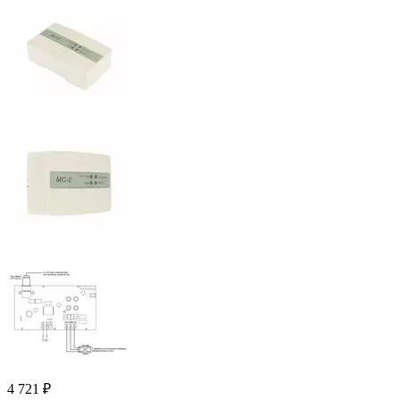
4 721
₽