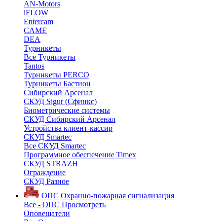
AN-Motors
iFLOW
Entercam
CAME
DEA
Турникеты
Все Турникеты
Tantos
Турникеты PERCO
Турникеты Бастион
Сибирский Арсенал
СКУД Sigur (Сфинкс)
Биометрические системы
СКУД Сибирский Арсенал
Устройства клиент-кассир
СКУД Smartec
Все СКУД Smartec
Программное обеспечение Timex
СКУД STRAZH
Ограждение
СКУД Разное
ОПС
Охранно-пожарная сигнализация
Все - ОПС
Просмотреть
Оповещатели