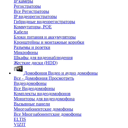
IP камеры
Регистраторы
Все Регистраторы
IP видеорегистраторы
Гибридные видеорегистраторы
Коммутаторы, POE
Кабели
Блоки питания и аккумуляторы
Кронштейны и монтажные коробки
Разъемы и розетки
Микрофоны
Шкафы для видеонаблюдения
Жесткие диски (HDD)
Домофония
Видео и аудио домофоны
Все - Домофония
Просмотреть
Видеодомофоны
Все Видеодомофоны
Комплекты видеодомофонов
Мониторы для видеодомофона
Вызывные панели
Многоабонентские домофоны
Все Многоабонентские домофоны
ELTIS
VIZIT