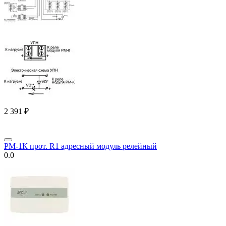
2 391
₽
РМ-1К прот. R1 адресный модуль релейный
0.0