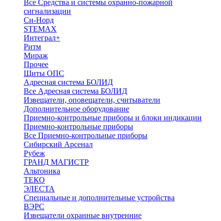
Все Средства и системы охранно-пожарной
сигнализации
Си-Норд
STEMAX
Интеграл+
Ритм
Мираж
Прочее
Щиты ОПС
Адресная система БОЛИД
Все Адресная система БОЛИД
Извещатели, оповещатели, считыватели
Дополнительное оборудование
Приемно-контрольные приборы и блоки индикации
Приемно-контрольные приборы
Все Приемно-контрольные приборы
Сибирский Арсенал
Рубеж
ГРАНД МАГИСТР
Альтоника
ТЕКО
ЭЛЕСТА
Специальные и дополнительные устройства
ВЭРС
Извещатели охранные внутренние