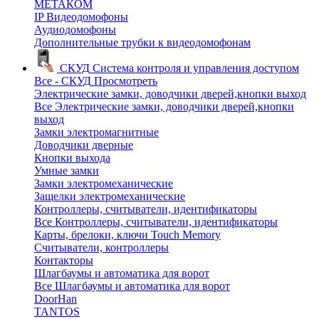
МЕТАКОМ
IP Видеодомофоны
Аудиодомофоны
Дополнительные трубки к видеодомофонам
СКУД
Система контроля и управления доступом
Все - СКУД
Просмотреть
Электрические замки, доводчики дверей,кнопки выход
Все Электрические замки, доводчики дверей,кнопки
выход
Замки электромагнитные
Доводчики дверные
Кнопки выхода
Умные замки
Замки электромеханические
Защелки электромеханические
Контроллеры, считыватели, идентификаторы
Все Контроллеры, считыватели, идентификаторы
Карты, брелоки, ключи Touch Memory
Считыватели, контроллеры
Контакторы
Шлагбаумы и автоматика для ворот
Все Шлагбаумы и автоматика для ворот
DoorHan
TANTOS