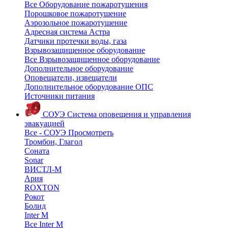
Все Оборудование пожаротушения
Порошковое пожаротушение
Аэрозольное пожаротушение
Адресная система Астра
Датчики протечки воды, газа
Взрывозащищенное оборудование
Все Взрывозащищенное оборудование
Дополнительное оборудование
Оповещатели, извещатели
Дополнительное оборудование ОПС
Источники питания
СОУЭ
Система оповещения и управления
эвакуацией
Все - СОУЭ
Просмотреть
Тромбон, Глагол
Соната
Sonar
ВИСТЛ-М
Ария
ROXTON
Рокот
Болид
Inter M
Все Inter M