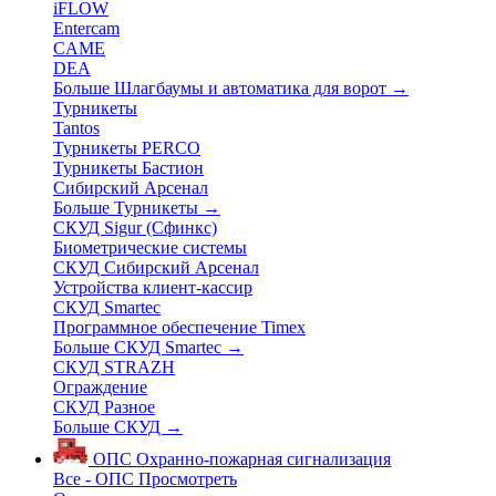
iFLOW
Entercam
CAME
DEA
Больше Шлагбаумы и автоматика для ворот
→
Турникеты
Tantos
Турникеты PERCO
Турникеты Бастион
Сибирский Арсенал
Больше Турникеты
→
СКУД Sigur (Сфинкс)
Биометрические системы
СКУД Сибирский Арсенал
Устройства клиент-кассир
СКУД Smartec
Программное обеспечение Timex
Больше СКУД Smartec
→
СКУД STRAZH
Ограждение
СКУД Разное
Больше СКУД
→
ОПС
Охранно-пожарная сигнализация
Все - ОПС
Просмотреть