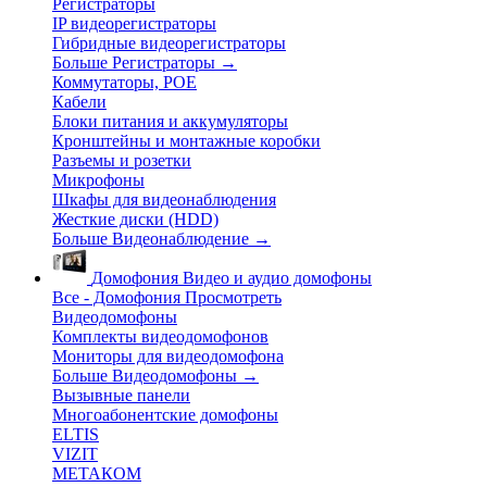
Регистраторы
IP видеорегистраторы
Гибридные видеорегистраторы
Больше Регистраторы
→
Коммутаторы, POE
Кабели
Блоки питания и аккумуляторы
Кронштейны и монтажные коробки
Разъемы и розетки
Микрофоны
Шкафы для видеонаблюдения
Жесткие диски (HDD)
Больше Видеонаблюдение
→
Домофония
Видео и аудио домофоны
Все - Домофония
Просмотреть
Видеодомофоны
Комплекты видеодомофонов
Мониторы для видеодомофона
Больше Видеодомофоны
→
Вызывные панели
Многоабонентские домофоны
ELTIS
VIZIT
МЕТАКОМ