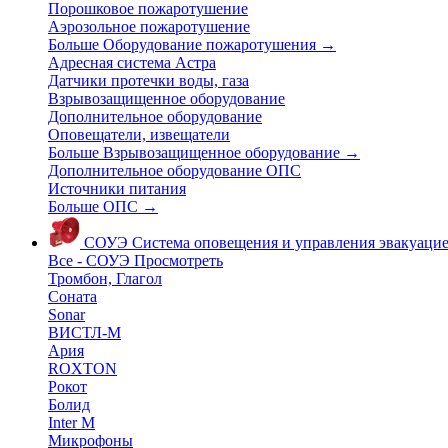
Порошковое пожаротушение
Аэрозольное пожаротушение
Больше Оборудование пожаротушения
→
Адресная система Астра
Датчики протечки воды, газа
Взрывозащищенное оборудование
Дополнительное оборудование
Оповещатели, извещатели
Больше Взрывозащищенное оборудование
→
Дополнительное оборудование ОПС
Источники питания
Больше ОПС
→
СОУЭ
Система оповещения и управления эвакуаци
Все - СОУЭ
Просмотреть
Тромбон, Глагол
Соната
Sonar
ВИСТЛ-М
Ария
ROXTON
Рокот
Болид
Inter M
Микрофоны