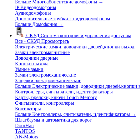
Больше Многоабонентские домофоны
→
IP Видеодомофоны
Аудиодомофоны
Дополнительные трубки к видеодомофонам
Больше Домофония
→
СКУД
Система контроля и управления доступом
Все - СКУД
Просмотреть
Электрические замки, доводчики дверей,кнопки выход
Замки электромагнитные
Доводчики дверные
Кнопки выхода
Умные замки
Замки электромеханические
Защелки электромеханические
Больше Электрические замки, доводчики дверей,кнопки
Контроллеры, считыватели, идентификаторы
Карты, брелоки, ключи Touch Memory
Считыватели, контроллеры
Контакторы
Больше Контроллеры, считыватели, идентификаторы
→
Шлагбаумы и автоматика для ворот
DoorHan
TANTOS
AN-Motors