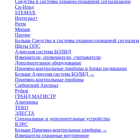
Средства и системы охранно-пожарной сигнализации
Си-Норд
STEMAX
Интеграл+
Ритм
Мираж
Прочее
Больше Средства и системы охранно-пожарной сигнали
Щиты ОПС
Адресная система БОЛИД
Извещатели, оповещатели, считыватели
Дополнительное оборудование
Приемно-контрольные приборы и блоки индикации
Больше Адресная система БОЛИД
→
Приемно-контрольные приборы
Сибирский Арсенал
Рубеж
ГРАНД МАГИСТР
Альтоника
ТЕКО
ЭЛЕСТА
Специальные и дополнительные устройства
ВЭРС
Больше Приемно-контрольные приборы
→
Извещатели охранные внутренние