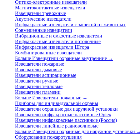
Оптико-электронные извещатели
Магнитоконтактные извещатели
Извещатели тревожные
Акустические извещатели
Инфракрасные извещатели с защитой от животных
Совмещенные извещатели
Вибрационные и емкостные извещатели
Инфракрасные извещатели потолочные
Инфракрасные извещатели Штора
Комбинированные извещатели
Больше Извещатели охранные внутренние
→
Извещатели пожарные
Извещатели дымовые
Извещатели аспирационные
Извещатели ручные
Извещатели тепловые
Извещатели пламени
Больше Извещатели пожарные
→
Приборы для индивидуальной охраны
Извещатели охранные для наружной установки
Извещатели инфракрасные пассивные Optex
Извещатели инфракрасные пассивные (Россия)
Извещатели линейные радиоволновые
Больше Извещатели охранные для наружной установки
Оборудование пожаротушения