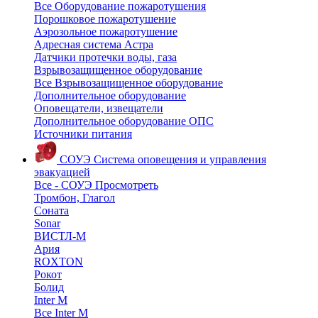
Все Оборудование пожаротушения
Порошковое пожаротушение
Аэрозольное пожаротушение
Адресная система Астра
Датчики протечки воды, газа
Взрывозащищенное оборудование
Все Взрывозащищенное оборудование
Дополнительное оборудование
Оповещатели, извещатели
Дополнительное оборудование ОПС
Источники питания
СОУЭ
Система оповещения и управления
эвакуацией
Все - СОУЭ
Просмотреть
Тромбон, Глагол
Соната
Sonar
ВИСТЛ-М
Ария
ROXTON
Рокот
Болид
Inter M
Все Inter M