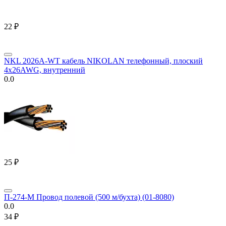
‍22‍
₽
NKL 2026A-WT кабель NIKOLAN телефонный, плоский
4x26AWG, внутренний
0.0
‍25‍
₽
П-274-М Провод полевой (500 м/бухта) (01-8080)
0.0
‍34‍
₽