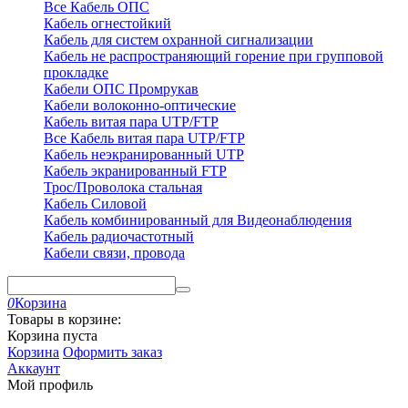
Все Кабель ОПС
Кабель огнестойкий
Кабель для систем охранной сигнализации
Кабель не распространяющий горение при групповой
прокладке
Кабели ОПС Промрукав
Кабели волоконно-оптические
Кабель витая пара UTP/FTP
Все Кабель витая пара UTP/FTP
Кабель неэкранированный UTP
Кабель экранированный FTP
Трос/Проволока стальная
Кабель Силовой
Кабель комбинированный для Видеонаблюдения
Кабель радиочастотный
Кабели связи, провода
0
Корзина
Товары в корзине:
Корзина пуста
Корзина
Оформить заказ
Аккаунт
Мой профиль