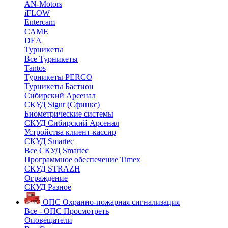
AN-Motors
iFLOW
Entercam
CAME
DEA
Турникеты
Все Турникеты
Tantos
Турникеты PERCO
Турникеты Бастион
Сибирский Арсенал
СКУД Sigur (Сфинкс)
Биометрические системы
СКУД Сибирский Арсенал
Устройства клиент-кассир
СКУД Smartec
Все СКУД Smartec
Программное обеспечение Timex
СКУД STRAZH
Ограждение
СКУД Разное
ОПС
Охранно-пожарная сигнализация
Все - ОПС
Просмотреть
Оповещатели