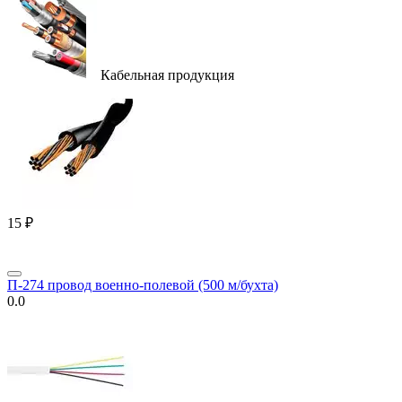
Кабельная продукция
‍15‍
₽
П-274 провод военно-полевой (500 м/бухта)
0.0