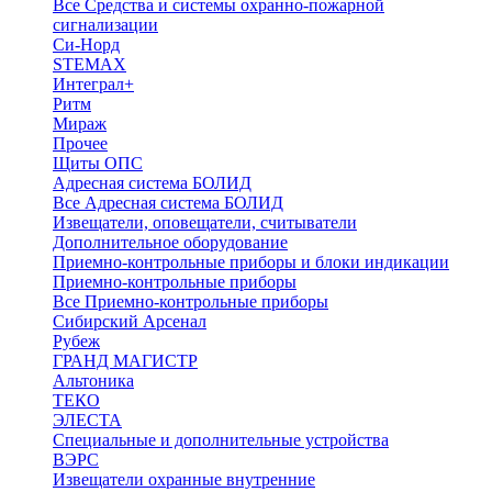
Все Средства и системы охранно-пожарной
сигнализации
Си-Норд
STEMAX
Интеграл+
Ритм
Мираж
Прочее
Щиты ОПС
Адресная система БОЛИД
Все Адресная система БОЛИД
Извещатели, оповещатели, считыватели
Дополнительное оборудование
Приемно-контрольные приборы и блоки индикации
Приемно-контрольные приборы
Все Приемно-контрольные приборы
Сибирский Арсенал
Рубеж
ГРАНД МАГИСТР
Альтоника
ТЕКО
ЭЛЕСТА
Специальные и дополнительные устройства
ВЭРС
Извещатели охранные внутренние