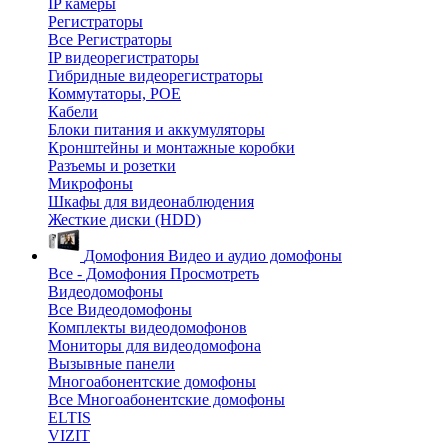
IP камеры
Регистраторы
Все Регистраторы
IP видеорегистраторы
Гибридные видеорегистраторы
Коммутаторы, POE
Кабели
Блоки питания и аккумуляторы
Кронштейны и монтажные коробки
Разъемы и розетки
Микрофоны
Шкафы для видеонаблюдения
Жесткие диски (HDD)
Домофония
Видео и аудио домофоны
Все - Домофония
Просмотреть
Видеодомофоны
Все Видеодомофоны
Комплекты видеодомофонов
Мониторы для видеодомофона
Вызывные панели
Многоабонентские домофоны
Все Многоабонентские домофоны
ELTIS
VIZIT