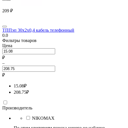
‍209‍
₽
ТППэп 30х2х0,4 кабель телефонный
0.0
Фильтры товаров
Цена
₽
–
₽
15.08
₽
208.75
₽
Производитель
NIKOMAX
По этим критериям поиска ничего не найдено