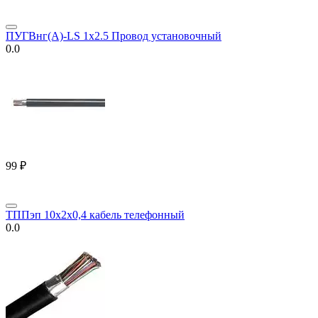
ПУГВнг(А)-LS 1х2.5 Провод установочный
0.0
‍99‍
₽
ТППэп 10х2х0,4 кабель телефонный
0.0