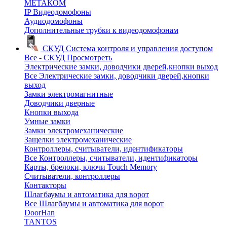
МЕТАКОМ
IP Видеодомофоны
Аудиодомофоны
Дополнительные трубки к видеодомофонам
СКУД
Система контроля и управления доступом
Все - СКУД
Просмотреть
Электрические замки, доводчики дверей,кнопки выход
Все Электрические замки, доводчики дверей,кнопки
выход
Замки электромагнитные
Доводчики дверные
Кнопки выхода
Умные замки
Замки электромеханические
Защелки электромеханические
Контроллеры, считыватели, идентификаторы
Все Контроллеры, считыватели, идентификаторы
Карты, брелоки, ключи Touch Memory
Считыватели, контроллеры
Контакторы
Шлагбаумы и автоматика для ворот
Все Шлагбаумы и автоматика для ворот
DoorHan
TANTOS