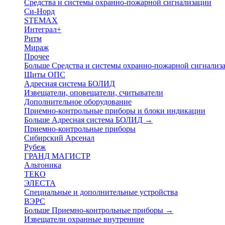
Средства и системы охранно-пожарной сигнализации
Си-Норд
STEMAX
Интеграл+
Ритм
Мираж
Прочее
Больше Средства и системы охранно-пожарной сигнали
Щиты ОПС
Адресная система БОЛИД
Извещатели, оповещатели, считыватели
Дополнительное оборудование
Приемно-контрольные приборы и блоки индикации
Больше Адресная система БОЛИД
→
Приемно-контрольные приборы
Сибирский Арсенал
Рубеж
ГРАНД МАГИСТР
Альтоника
ТЕКО
ЭЛЕСТА
Специальные и дополнительные устройства
ВЭРС
Больше Приемно-контрольные приборы
→
Извещатели охранные внутренние