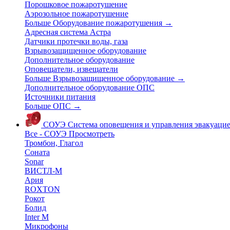
Порошковое пожаротушение
Аэрозольное пожаротушение
Больше Оборудование пожаротушения
→
Адресная система Астра
Датчики протечки воды, газа
Взрывозащищенное оборудование
Дополнительное оборудование
Оповещатели, извещатели
Больше Взрывозащищенное оборудование
→
Дополнительное оборудование ОПС
Источники питания
Больше ОПС
→
СОУЭ
Система оповещения и управления эвакуаци
Все - СОУЭ
Просмотреть
Тромбон, Глагол
Соната
Sonar
ВИСТЛ-М
Ария
ROXTON
Рокот
Болид
Inter M
Микрофоны