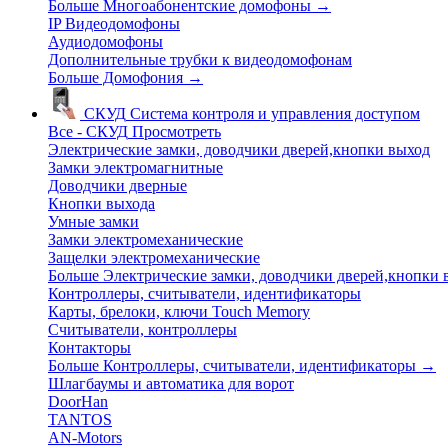
Больше Многоабонентские домофоны
→
IP Видеодомофоны
Аудиодомофоны
Дополнительные трубки к видеодомофонам
Больше Домофония
→
СКУД
Система контроля и управления доступом
Все - СКУД
Просмотреть
Электрические замки, доводчики дверей,кнопки выход
Замки электромагнитные
Доводчики дверные
Кнопки выхода
Умные замки
Замки электромеханические
Защелки электромеханические
Больше Электрические замки, доводчики дверей,кнопки
Контроллеры, считыватели, идентификаторы
Карты, брелоки, ключи Touch Memory
Считыватели, контроллеры
Контакторы
Больше Контроллеры, считыватели, идентификаторы
→
Шлагбаумы и автоматика для ворот
DoorHan
TANTOS
AN-Motors