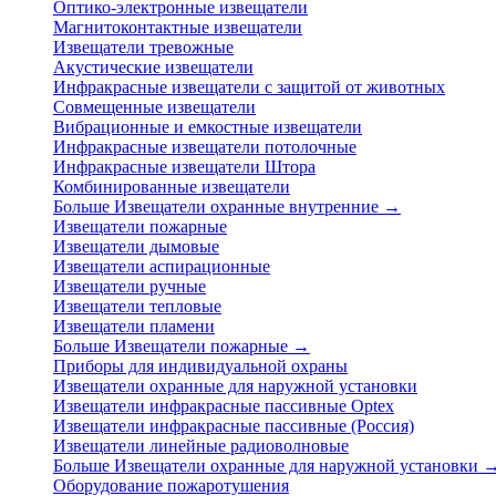
Оптико-электронные извещатели
Магнитоконтактные извещатели
Извещатели тревожные
Акустические извещатели
Инфракрасные извещатели с защитой от животных
Совмещенные извещатели
Вибрационные и емкостные извещатели
Инфракрасные извещатели потолочные
Инфракрасные извещатели Штора
Комбинированные извещатели
Больше Извещатели охранные внутренние
→
Извещатели пожарные
Извещатели дымовые
Извещатели аспирационные
Извещатели ручные
Извещатели тепловые
Извещатели пламени
Больше Извещатели пожарные
→
Приборы для индивидуальной охраны
Извещатели охранные для наружной установки
Извещатели инфракрасные пассивные Optex
Извещатели инфракрасные пассивные (Россия)
Извещатели линейные радиоволновые
Больше Извещатели охранные для наружной установки
Оборудование пожаротушения