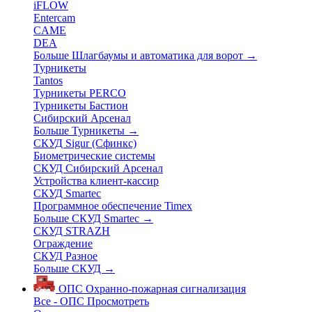
iFLOW
Entercam
CAME
DEA
Больше Шлагбаумы и автоматика для ворот
→
Турникеты
Tantos
Турникеты PERCO
Турникеты Бастион
Сибирский Арсенал
Больше Турникеты
→
СКУД Sigur (Сфинкс)
Биометрические системы
СКУД Сибирский Арсенал
Устройства клиент-кассир
СКУД Smartec
Программное обеспечение Timex
Больше СКУД Smartec
→
СКУД STRAZH
Ограждение
СКУД Разное
Больше СКУД
→
ОПС
Охранно-пожарная сигнализация
Все - ОПС
Просмотреть