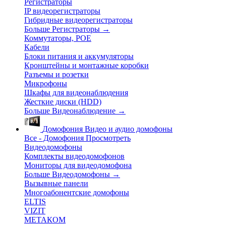
Регистраторы
IP видеорегистраторы
Гибридные видеорегистраторы
Больше Регистраторы
→
Коммутаторы, POE
Кабели
Блоки питания и аккумуляторы
Кронштейны и монтажные коробки
Разъемы и розетки
Микрофоны
Шкафы для видеонаблюдения
Жесткие диски (HDD)
Больше Видеонаблюдение
→
Домофония
Видео и аудио домофоны
Все - Домофония
Просмотреть
Видеодомофоны
Комплекты видеодомофонов
Мониторы для видеодомофона
Больше Видеодомофоны
→
Вызывные панели
Многоабонентские домофоны
ELTIS
VIZIT
МЕТАКОМ