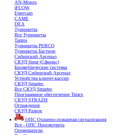
AN-Motors
iFLOW
Entercam
CAME
DEA
Турникеты
Все Турникеты
Tantos
Турникеты PERCO
Турникеты Бастион
Сибирский Арсенал
СКУД Sigur (Сфинкс)
Биометрические системы
СКУД Сибирский Арсенал
Устройства клиент-кассир
СКУД Smartec
Все СКУД Smartec
Программное обеспечение Timex
СКУД STRAZH
Ограждение
СКУД Разное
ОПС
Охранно-пожарная сигнализация
Все - ОПС
Просмотреть
Оповещатели