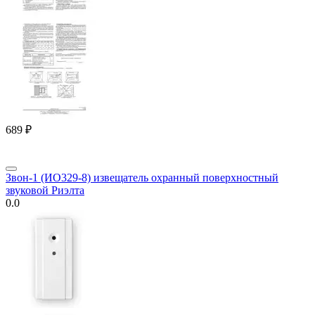
‍689‍
₽
Звон-1 (ИО329-8) извещатель охранный поверхностный
звуковой Риэлта
0.0