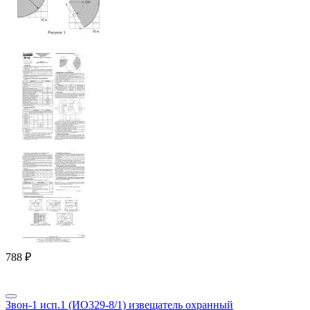
‍788‍
₽
Звон-1 исп.1 (ИО329-8/1) извещатель охранный