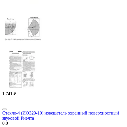
1 741
₽
Стекло-4 (ИО329-10) извещатель охранный поверхностный
звуковой Риэлта
0.0