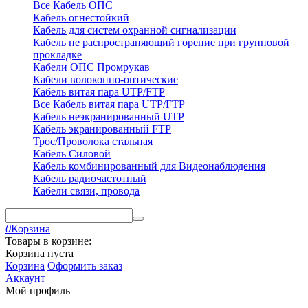
Все Кабель ОПС
Кабель огнестойкий
Кабель для систем охранной сигнализации
Кабель не распространяющий горение при групповой
прокладке
Кабели ОПС Промрукав
Кабели волоконно-оптические
Кабель витая пара UTP/FTP
Все Кабель витая пара UTP/FTP
Кабель неэкранированный UTP
Кабель экранированный FTP
Трос/Проволока стальная
Кабель Силовой
Кабель комбинированный для Видеонаблюдения
Кабель радиочастотный
Кабели связи, провода
0
Корзина
Товары в корзине:
Корзина пуста
Корзина
Оформить заказ
Аккаунт
Мой профиль