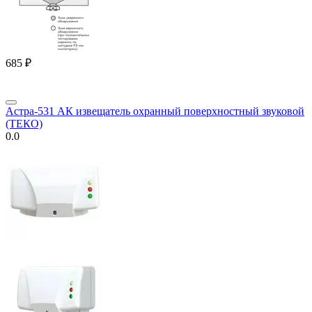
‍685‍
₽
Астра-531 АК извещатель охранный поверхностный звуковой
(ТЕКО)
0.0