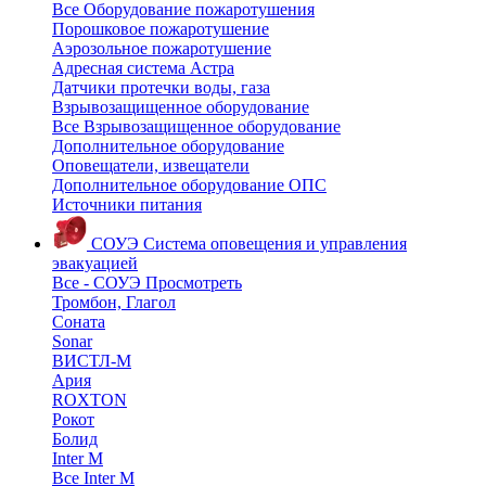
Все Оборудование пожаротушения
Порошковое пожаротушение
Аэрозольное пожаротушение
Адресная система Астра
Датчики протечки воды, газа
Взрывозащищенное оборудование
Все Взрывозащищенное оборудование
Дополнительное оборудование
Оповещатели, извещатели
Дополнительное оборудование ОПС
Источники питания
СОУЭ
Система оповещения и управления
эвакуацией
Все - СОУЭ
Просмотреть
Тромбон, Глагол
Соната
Sonar
ВИСТЛ-М
Ария
ROXTON
Рокот
Болид
Inter M
Все Inter M