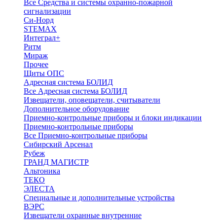
Все Средства и системы охранно-пожарной
сигнализации
Си-Норд
STEMAX
Интеграл+
Ритм
Мираж
Прочее
Щиты ОПС
Адресная система БОЛИД
Все Адресная система БОЛИД
Извещатели, оповещатели, считыватели
Дополнительное оборудование
Приемно-контрольные приборы и блоки индикации
Приемно-контрольные приборы
Все Приемно-контрольные приборы
Сибирский Арсенал
Рубеж
ГРАНД МАГИСТР
Альтоника
ТЕКО
ЭЛЕСТА
Специальные и дополнительные устройства
ВЭРС
Извещатели охранные внутренние