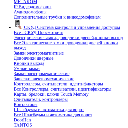
МЕТАКОМ
IP Видеодомофоны
Аудиодомофоны
Дополнительные трубки к видеодомофонам
СКУД
Система контроля и управления доступом
Все - СКУД
Просмотреть
Электрические замки, доводчики дверей,кнопки выход
Все Электрические замки, доводчики дверей,кнопки
выход
Замки электромагнитные
Доводчики дверные
Кнопки выхода
Умные замки
Замки электромеханические
Защелки электромеханические
Контроллеры, считыватели, идентификаторы
Все Контроллеры, считыватели, идентификаторы
Карты, брелоки, ключи Touch Memory
Считыватели, контроллеры
Контакторы
Шлагбаумы и автоматика для ворот
Все Шлагбаумы и автоматика для ворот
DoorHan
TANTOS