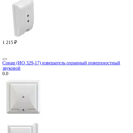
1 215
₽
Сонар (ИО 329-17) извещатель охранный поверхностный
звуковой
0.0