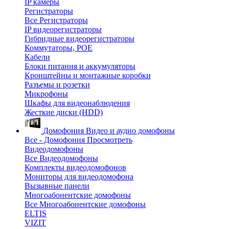
IP камеры
Регистраторы
Все Регистраторы
IP видеорегистраторы
Гибридные видеорегистраторы
Коммутаторы, POE
Кабели
Блоки питания и аккумуляторы
Кронштейны и монтажные коробки
Разъемы и розетки
Микрофоны
Шкафы для видеонаблюдения
Жесткие диски (HDD)
Домофония
Видео и аудио домофоны
Все - Домофония
Просмотреть
Видеодомофоны
Все Видеодомофоны
Комплекты видеодомофонов
Мониторы для видеодомофона
Вызывные панели
Многоабонентские домофоны
Все Многоабонентские домофоны
ELTIS
VIZIT