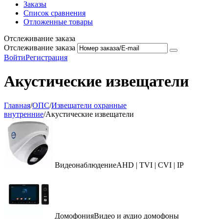
Заказы
Список сравнения
Отложенные товары
Отслеживание заказа
Отслеживание заказа
Войти
Регистрация
Акустические извещатели
Главная
/
ОПС
/
Извещатели охранные
внутренние
/
Акустические извещатели
Видеонаблюдение
AHD | TVI | CVI | IP
Домофония
Видео и аудио домофоны