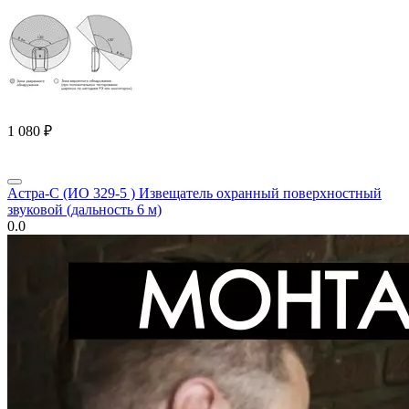
1 080
₽
Астра-С (ИО 329-5 ) Извещатель охранный поверхностный
звуковой (дальность 6 м)
0.0