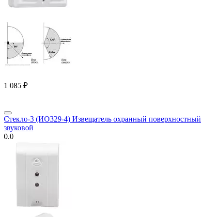
1 085
₽
Стекло-3 (ИО329-4) Извещатель охранный поверхностный
звуковой
0.0