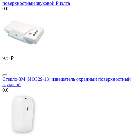
поверхностный звуковой Риэлта
0.0
‍975‍
₽
Стекло-3М (ИО329-13) извещатель охранный поверхностный
звуковой
0.0