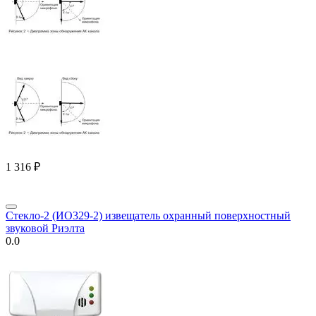
1 316
₽
Стекло-2 (ИО329-2) извещатель охранный поверхностный
звуковой Риэлта
0.0