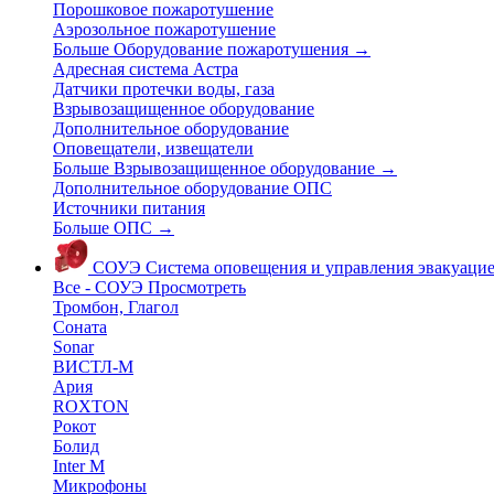
Порошковое пожаротушение
Аэрозольное пожаротушение
Больше Оборудование пожаротушения
→
Адресная система Астра
Датчики протечки воды, газа
Взрывозащищенное оборудование
Дополнительное оборудование
Оповещатели, извещатели
Больше Взрывозащищенное оборудование
→
Дополнительное оборудование ОПС
Источники питания
Больше ОПС
→
СОУЭ
Система оповещения и управления эвакуаци
Все - СОУЭ
Просмотреть
Тромбон, Глагол
Соната
Sonar
ВИСТЛ-М
Ария
ROXTON
Рокот
Болид
Inter M
Микрофоны