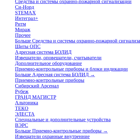
Средства и системы охранно-пожарной сигнализации
Си-Норд
STEMAX
Интеграл+
Ритм
Мираж
Прочее
Больше Средства и системы охранно-пожарной сигнали
Щиты ОПС
Адресная система БОЛИД
Извещатели, оповещатели, считыватели
Дополнительное оборудование
Приемно-контрольные приборы и блоки индикации
Больше Адресная система БОЛИД
→
Приемно-контрольные приборы
Сибирский Арсенал
Рубеж
ГРАНД МАГИСТР
Альтоника
ТЕКО
ЭЛЕСТА
Специальные и дополнительные устройства
ВЭРС
Больше Приемно-контрольные приборы
→
Извещатели охранные внутренние