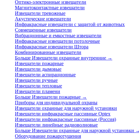
Оптико-электронные извещатели
Магнитоконтактные извещатели
Извещатели тревожные
Акустические извещатели
Инфракрасные извещатели с защитой от животных
Совмещенные извещатели
Вибрационные и емкостные извещатели
Инфракрасные извещатели потолочные
Инфракрасные извещатели Штора
Комбинированные извещатели
Больше Извещатели охранные внутренние
→
Извещатели пожарные
Извещатели дымовые
Извещатели аспирационные
Извещатели ручные
Извещатели тепловые
Извещатели пламени
Больше Извещатели пожарные
→
Приборы для индивидуальной охраны
Извещатели охранные для наружной установки
Извещатели инфракрасные пассивные Optex
Извещатели инфракрасные пассивные (Россия)
Извещатели линейные радиоволновые
Больше Извещатели охранные для наружной установки
Оборудование пожаротушения