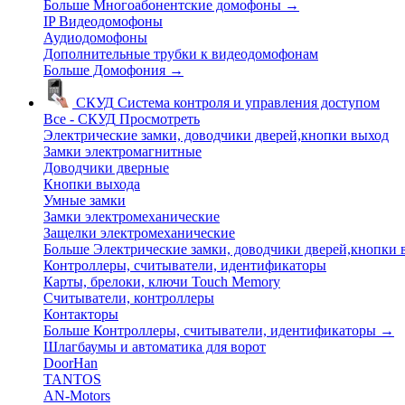
Больше Многоабонентские домофоны
→
IP Видеодомофоны
Аудиодомофоны
Дополнительные трубки к видеодомофонам
Больше Домофония
→
СКУД
Система контроля и управления доступом
Все - СКУД
Просмотреть
Электрические замки, доводчики дверей,кнопки выход
Замки электромагнитные
Доводчики дверные
Кнопки выхода
Умные замки
Замки электромеханические
Защелки электромеханические
Больше Электрические замки, доводчики дверей,кнопки
Контроллеры, считыватели, идентификаторы
Карты, брелоки, ключи Touch Memory
Считыватели, контроллеры
Контакторы
Больше Контроллеры, считыватели, идентификаторы
→
Шлагбаумы и автоматика для ворот
DoorHan
TANTOS
AN-Motors