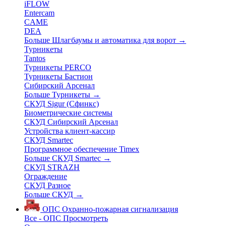
iFLOW
Entercam
CAME
DEA
Больше Шлагбаумы и автоматика для ворот
→
Турникеты
Tantos
Турникеты PERCO
Турникеты Бастион
Сибирский Арсенал
Больше Турникеты
→
СКУД Sigur (Сфинкс)
Биометрические системы
СКУД Сибирский Арсенал
Устройства клиент-кассир
СКУД Smartec
Программное обеспечение Timex
Больше СКУД Smartec
→
СКУД STRAZH
Ограждение
СКУД Разное
Больше СКУД
→
ОПС
Охранно-пожарная сигнализация
Все - ОПС
Просмотреть