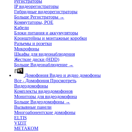
Регистраторы
IP видеорегистраторы
Гибридные видеорегистраторы
Больше Регистраторы
→
Коммутаторы, POE
Кабели
Блоки питания и аккумуляторы
Кронштейны и монтажные коробки
Разъемы и розетки
Микрофоны
Шкафы для видеонаблюдения
Жесткие диски (HDD)
Больше Видеонаблюдение
→
Домофония
Видео и аудио домофоны
Все - Домофония
Просмотреть
Видеодомофоны
Комплекты видеодомофонов
Мониторы для видеодомофона
Больше Видеодомофоны
→
Вызывные панели
Многоабонентские домофоны
ELTIS
VIZIT
МЕТАКОМ