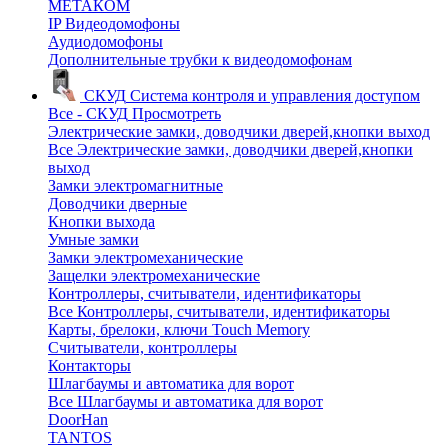
МЕТАКОМ
IP Видеодомофоны
Аудиодомофоны
Дополнительные трубки к видеодомофонам
СКУД
Система контроля и управления доступом
Все - СКУД
Просмотреть
Электрические замки, доводчики дверей,кнопки выход
Все Электрические замки, доводчики дверей,кнопки
выход
Замки электромагнитные
Доводчики дверные
Кнопки выхода
Умные замки
Замки электромеханические
Защелки электромеханические
Контроллеры, считыватели, идентификаторы
Все Контроллеры, считыватели, идентификаторы
Карты, брелоки, ключи Touch Memory
Считыватели, контроллеры
Контакторы
Шлагбаумы и автоматика для ворот
Все Шлагбаумы и автоматика для ворот
DoorHan
TANTOS