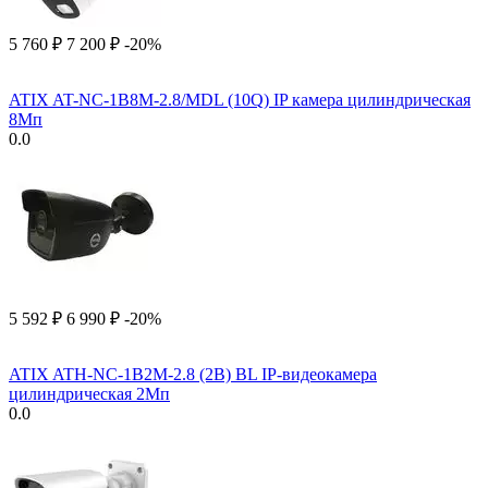
5 760
₽
7 200
₽
-20%
ATIX AT-NC-1B8M-2.8/MDL (10Q) IP камера цилиндрическая
8Мп
0.0
5 592
₽
6 990
₽
-20%
ATIX ATH-NC-1B2M-2.8 (2B) BL IP-видеокамера
цилиндрическая 2Мп
0.0