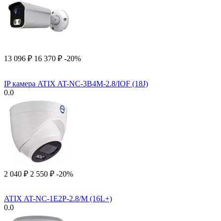
13 096
₽
16 370
₽
-20%
IP камера ATIX AT-NC-3B4M-2.8/IOF (18J)
0.0
2 040
₽
2 550
₽
-20%
ATIX AT-NC-1E2P-2.8/M (16L+)
0.0