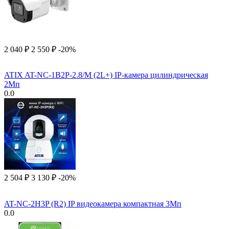
2 040
₽
2 550
₽
-20%
ATIX AT-NC-1B2P-2.8/M (2L+) IP-камера цилиндрическая
2Мп
0.0
2 504
₽
3 130
₽
-20%
AT-NC-2H3P (R2) IP видеокамера компактная 3Мп
0.0