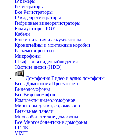
IP камеры
Регистраторы
Все Регистраторы
IP видеорегистраторы
Гибридные видеорегистраторы
Коммутаторы, POE
Кабели
Блоки питания и аккумуляторы
Кронштейны и монтажные коробки
Разъемы и розетки
Микрофоны
Шкафы для видеонаблюдения
Жесткие диски (HDD)
Домофония
Видео и аудио домофоны
Все - Домофония
Просмотреть
Видеодомофоны
Все Видеодомофоны
Комплекты видеодомофонов
Мониторы для видеодомофона
Вызывные панели
Многоабонентские домофоны
Все Многоабонентские домофоны
ELTIS
VIZIT