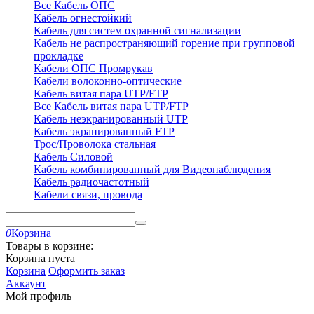
Все Кабель ОПС
Кабель огнестойкий
Кабель для систем охранной сигнализации
Кабель не распространяющий горение при групповой
прокладке
Кабели ОПС Промрукав
Кабели волоконно-оптические
Кабель витая пара UTP/FTP
Все Кабель витая пара UTP/FTP
Кабель неэкранированный UTP
Кабель экранированный FTP
Трос/Проволока стальная
Кабель Силовой
Кабель комбинированный для Видеонаблюдения
Кабель радиочастотный
Кабели связи, провода
0
Корзина
Товары в корзине:
Корзина пуста
Корзина
Оформить заказ
Аккаунт
Мой профиль