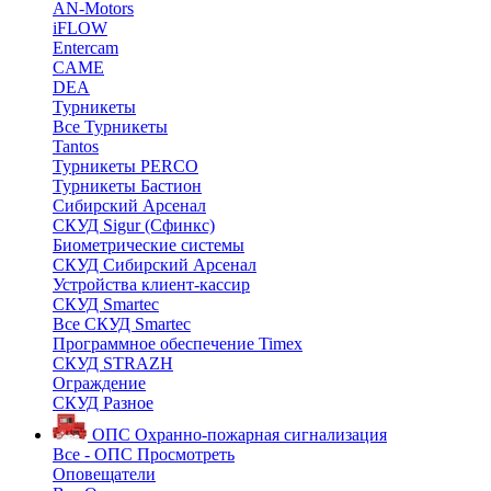
AN-Motors
iFLOW
Entercam
CAME
DEA
Турникеты
Все Турникеты
Tantos
Турникеты PERCO
Турникеты Бастион
Сибирский Арсенал
СКУД Sigur (Сфинкс)
Биометрические системы
СКУД Сибирский Арсенал
Устройства клиент-кассир
СКУД Smartec
Все СКУД Smartec
Программное обеспечение Timex
СКУД STRAZH
Ограждение
СКУД Разное
ОПС
Охранно-пожарная сигнализация
Все - ОПС
Просмотреть
Оповещатели