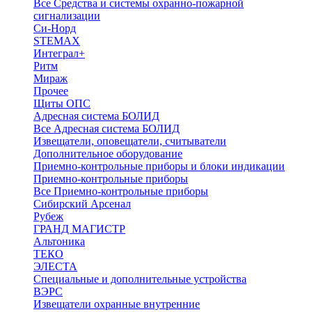
Все Средства и системы охранно-пожарной
сигнализации
Си-Норд
STEMAX
Интеграл+
Ритм
Мираж
Прочее
Щиты ОПС
Адресная система БОЛИД
Все Адресная система БОЛИД
Извещатели, оповещатели, считыватели
Дополнительное оборудование
Приемно-контрольные приборы и блоки индикации
Приемно-контрольные приборы
Все Приемно-контрольные приборы
Сибирский Арсенал
Рубеж
ГРАНД МАГИСТР
Альтоника
ТЕКО
ЭЛЕСТА
Специальные и дополнительные устройства
ВЭРС
Извещатели охранные внутренние