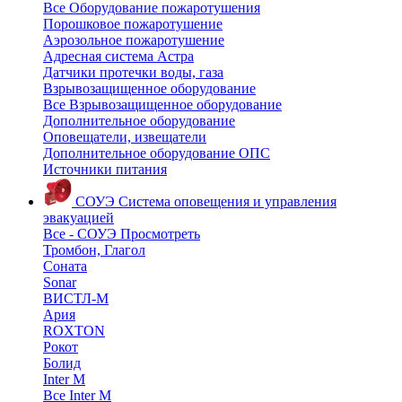
Все Оборудование пожаротушения
Порошковое пожаротушение
Аэрозольное пожаротушение
Адресная система Астра
Датчики протечки воды, газа
Взрывозащищенное оборудование
Все Взрывозащищенное оборудование
Дополнительное оборудование
Оповещатели, извещатели
Дополнительное оборудование ОПС
Источники питания
СОУЭ
Система оповещения и управления
эвакуацией
Все - СОУЭ
Просмотреть
Тромбон, Глагол
Соната
Sonar
ВИСТЛ-М
Ария
ROXTON
Рокот
Болид
Inter M
Все Inter M