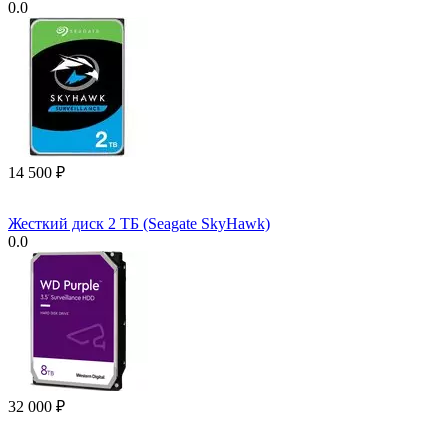
0.0
14 500
₽
Жесткий диск 2 ТБ (Seagate SkyHawk)
0.0
32 000
₽