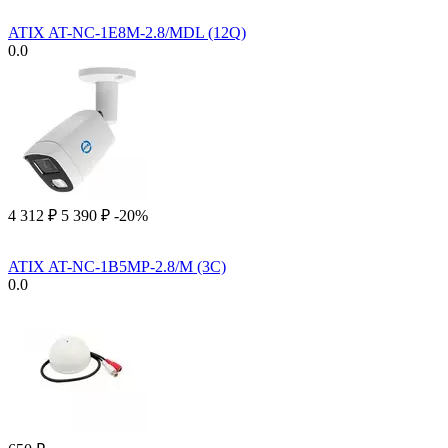
ATIX AT-NC-1E8M-2.8/MDL (12Q)
0.0
4 312
₽
5 390
₽
-20%
ATIX AT-NC-1B5MP-2.8/M (3C)
0.0