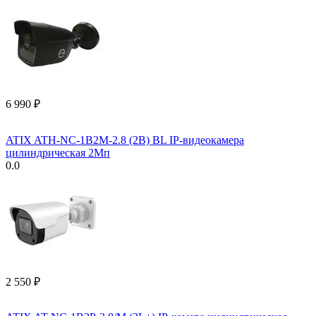
6 990
₽
ATIX ATH-NC-1B2M-2.8 (2B) BL IP-видеокамера
цилиндрическая 2Мп
0.0
2 550
₽