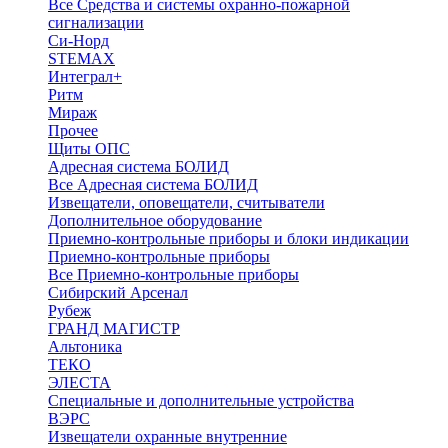
Все Средства и системы охранно-пожарной
сигнализации
Си-Норд
STEMAX
Интеграл+
Ритм
Мираж
Прочее
Щиты ОПС
Адресная система БОЛИД
Все Адресная система БОЛИД
Извещатели, оповещатели, считыватели
Дополнительное оборудование
Приемно-контрольные приборы и блоки индикации
Приемно-контрольные приборы
Все Приемно-контрольные приборы
Сибирский Арсенал
Рубеж
ГРАНД МАГИСТР
Альтоника
ТЕКО
ЭЛЕСТА
Специальные и дополнительные устройства
ВЭРС
Извещатели охранные внутренние