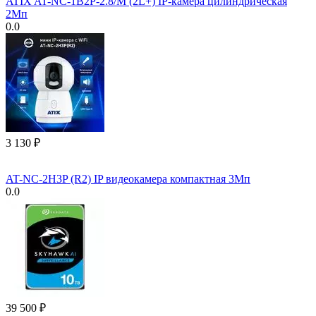
ATIX AT-NC-1B2P-2.8/M (2L+) IP-камера цилиндрическая
2Мп
0.0
3 130
₽
AT-NC-2H3P (R2) IP видеокамера компактная 3Мп
0.0
39 500
₽