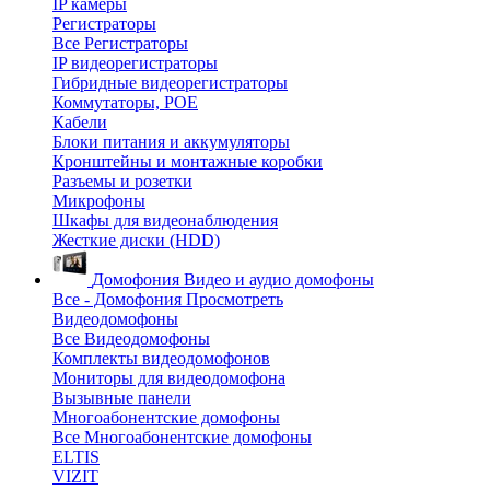
IP камеры
Регистраторы
Все Регистраторы
IP видеорегистраторы
Гибридные видеорегистраторы
Коммутаторы, POE
Кабели
Блоки питания и аккумуляторы
Кронштейны и монтажные коробки
Разъемы и розетки
Микрофоны
Шкафы для видеонаблюдения
Жесткие диски (HDD)
Домофония
Видео и аудио домофоны
Все - Домофония
Просмотреть
Видеодомофоны
Все Видеодомофоны
Комплекты видеодомофонов
Мониторы для видеодомофона
Вызывные панели
Многоабонентские домофоны
Все Многоабонентские домофоны
ELTIS
VIZIT