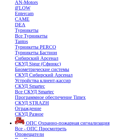
AN-Motors
iFLOW
Entercam
CAME
DEA
Турникеты
Все Турникеты
Tantos
Турникеты PERCO
Турникеты Бастион
Сибирский Арсенал
СКУД Sigur (Сфинкс)
Биометрические системы
СКУД Сибирский Арсенал
Устройства клиент-кассир
СКУД Smartec
Все СКУД Smartec
Программное обеспечение Timex
СКУД STRAZH
Ограждение
СКУД Разное
ОПС
Охранно-пожарная сигнализация
Все - ОПС
Просмотреть
Оповещатели