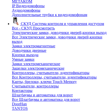
МЕТАКОМ
IP Видеодомофоны
Аудиодомофоны
Дополнительные трубки к видеодомофонам
СКУД
Система контроля и управления доступом
Все - СКУД
Просмотреть
Электрические замки, доводчики дверей,кнопки выход
Все Электрические замки, доводчики дверей,кнопки
выход
Замки электромагнитные
Доводчики дверные
Кнопки выхода
Умные замки
Замки электромеханические
Защелки электромеханические
Контроллеры, считыватели, идентификаторы
Все Контроллеры, считыватели, идентификаторы
Карты, брелоки, ключи Touch Memory
Считыватели, контроллеры
Контакторы
Шлагбаумы и автоматика для ворот
Все Шлагбаумы и автоматика для ворот
DoorHan
TANTOS