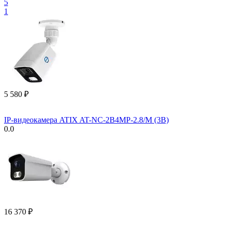
5
1
5 580
₽
IP-видеокамера ATIX AT-NC-2B4MP-2.8/M (3B)
0.0
16 370
₽