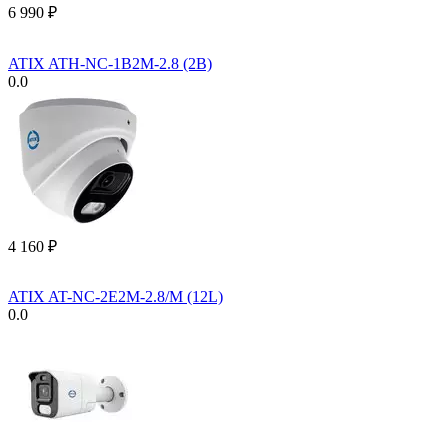
6 990
₽
ATIX ATH-NC-1B2M-2.8 (2B)
0.0
4 160
₽
ATIX AT-NC-2E2M-2.8/M (12L)
0.0