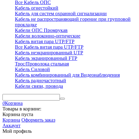
Все Кабель ОПС
Кабель огнестойкий
Кабель для систем охранной сигнализации
Кабель не распространяющий горение при групповой
прокладке
Кабели ОПС Промрукав
Кабели волоконно-оптические
Кабель витая пара UTP/FTP
Все Кабель витая пара UTP/FTP
Кабель неэкранированный UTP
Кабель экранированный FTP
Трос/Проволока стальная
Кабель Силовой
Кабель комбинированный для Видеонаблюдения
Кабель радиочастотный
Кабели связи, провода
0
Корзина
Товары в корзине:
Корзина пуста
Корзина
Оформить заказ
Аккаунт
Мой профиль