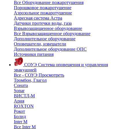
Все Оборудование пожаротушения
Порошковое пожаротушение
Аэрозольное пожаротушение
Адресная система Астра
Датчики протечки воды, газа
Взрывозащищенное оборудование
Все Взрывозащищенное оборудование
Дополнительное оборудование
Оповещатели, извещатели
Дополнительное оборудование ОПС
Источники питания
СОУЭ
Система оповещения и управления
эвакуацией
Все - СОУЭ
Просмотреть
Тромбон, Глагол
Соната
Sonar
ВИСТЛ-М
Ария
ROXTON
Рокот
Болид
Inter M
Все Inter M