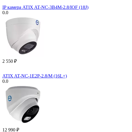
IP камера ATIX AT-NC-3B4M-2.8/IOF (18J)
0.0
2 550
₽
ATIX AT-NC-1E2P-2.8/M (16L+)
0.0
12 990
₽