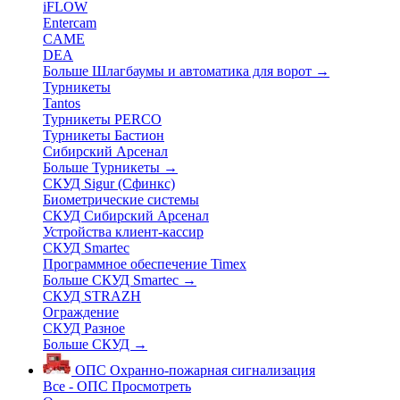
iFLOW
Entercam
CAME
DEA
Больше Шлагбаумы и автоматика для ворот
→
Турникеты
Tantos
Турникеты PERCO
Турникеты Бастион
Сибирский Арсенал
Больше Турникеты
→
СКУД Sigur (Сфинкс)
Биометрические системы
СКУД Сибирский Арсенал
Устройства клиент-кассир
СКУД Smartec
Программное обеспечение Timex
Больше СКУД Smartec
→
СКУД STRAZH
Ограждение
СКУД Разное
Больше СКУД
→
ОПС
Охранно-пожарная сигнализация
Все - ОПС
Просмотреть