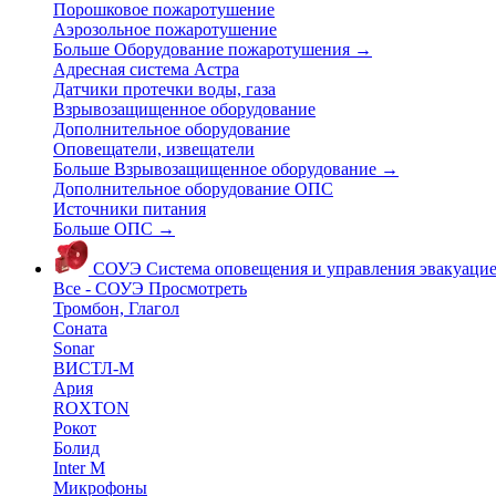
Порошковое пожаротушение
Аэрозольное пожаротушение
Больше Оборудование пожаротушения
→
Адресная система Астра
Датчики протечки воды, газа
Взрывозащищенное оборудование
Дополнительное оборудование
Оповещатели, извещатели
Больше Взрывозащищенное оборудование
→
Дополнительное оборудование ОПС
Источники питания
Больше ОПС
→
СОУЭ
Система оповещения и управления эвакуаци
Все - СОУЭ
Просмотреть
Тромбон, Глагол
Соната
Sonar
ВИСТЛ-М
Ария
ROXTON
Рокот
Болид
Inter M
Микрофоны