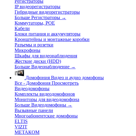
Регистраторы
IP видеорегистраторы
Гибридные видеорегистраторы
Больше Регистраторы
→
Коммутаторы, POE
Кабели
Блоки питания и аккумуляторы
Кронштейны и монтажные коробки
Разъемы и розетки
Микрофоны
Шкафы для видеонаблюдения
Жесткие диски (HDD)
Больше Видеонаблюдение
→
Домофония
Видео и аудио домофоны
Все - Домофония
Просмотреть
Видеодомофоны
Комплекты видеодомофонов
Мониторы для видеодомофона
Больше Видеодомофоны
→
Вызывные панели
Многоабонентские домофоны
ELTIS
VIZIT
МЕТАКОМ