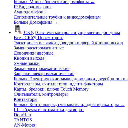
Больше Многоабонентские домофоны
→
IP Видеодомофоны
Аудиодомофоны
Дополнительные трубки к видеодомофонам
Больше Домофония
→
СКУД
Система контроля и управления доступом
Все - СКУД
Просмотреть
Электрические замки, доводчики дверей,кнопки выход
Замки электромагнитные
Доводчики дверные
Кнопки выхода
Умные замки
Замки электромеханические
Защелки электромеханические
Больше Электрические замки, доводчики дверей,кнопки
Контроллеры, считыватели, идентификаторы
Карты, брелоки, ключи Touch Memory
Считыватели, контроллеры
Контакторы
Больше Контроллеры, считыватели, идентификаторы
→
Шлагбаумы и автоматика для ворот
DoorHan
TANTOS
AN-Motors