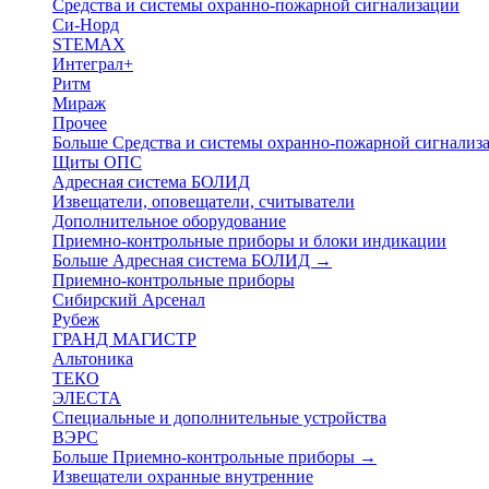
Средства и системы охранно-пожарной сигнализации
Си-Норд
STEMAX
Интеграл+
Ритм
Мираж
Прочее
Больше Средства и системы охранно-пожарной сигнали
Щиты ОПС
Адресная система БОЛИД
Извещатели, оповещатели, считыватели
Дополнительное оборудование
Приемно-контрольные приборы и блоки индикации
Больше Адресная система БОЛИД
→
Приемно-контрольные приборы
Сибирский Арсенал
Рубеж
ГРАНД МАГИСТР
Альтоника
ТЕКО
ЭЛЕСТА
Специальные и дополнительные устройства
ВЭРС
Больше Приемно-контрольные приборы
→
Извещатели охранные внутренние