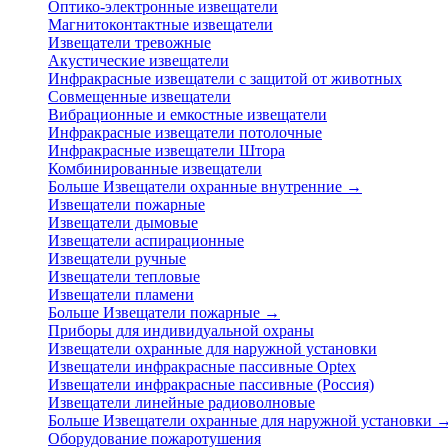
Оптико-электронные извещатели
Магнитоконтактные извещатели
Извещатели тревожные
Акустические извещатели
Инфракрасные извещатели с защитой от животных
Совмещенные извещатели
Вибрационные и емкостные извещатели
Инфракрасные извещатели потолочные
Инфракрасные извещатели Штора
Комбинированные извещатели
Больше Извещатели охранные внутренние
→
Извещатели пожарные
Извещатели дымовые
Извещатели аспирационные
Извещатели ручные
Извещатели тепловые
Извещатели пламени
Больше Извещатели пожарные
→
Приборы для индивидуальной охраны
Извещатели охранные для наружной установки
Извещатели инфракрасные пассивные Optex
Извещатели инфракрасные пассивные (Россия)
Извещатели линейные радиоволновые
Больше Извещатели охранные для наружной установки
Оборудование пожаротушения