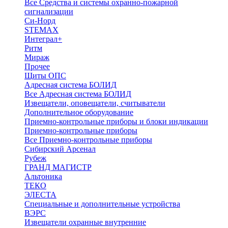
Все Средства и системы охранно-пожарной
сигнализации
Си-Норд
STEMAX
Интеграл+
Ритм
Мираж
Прочее
Щиты ОПС
Адресная система БОЛИД
Все Адресная система БОЛИД
Извещатели, оповещатели, считыватели
Дополнительное оборудование
Приемно-контрольные приборы и блоки индикации
Приемно-контрольные приборы
Все Приемно-контрольные приборы
Сибирский Арсенал
Рубеж
ГРАНД МАГИСТР
Альтоника
ТЕКО
ЭЛЕСТА
Специальные и дополнительные устройства
ВЭРС
Извещатели охранные внутренние