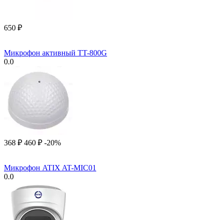
‍650‍
₽
Микрофон активный TT-800G
0.0
‍368‍
₽
‍460‍
₽
-20%
Микрофон ATIX AT-MIC01
0.0