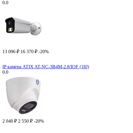
0.0
13 096
₽
16 370
₽
-20%
IP камера ATIX AT-NC-3B4M-2.8/IOF (18J)
0.0
2 040
₽
2 550
₽
-20%