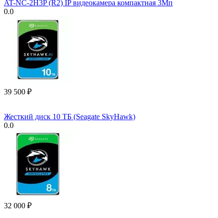
AT-NC-2H3P (R2) IP видеокамера компактная 3Мп
0.0
39 500
₽
Жесткий диск 10 ТБ (Seagate SkyHawk)
0.0
32 000
₽