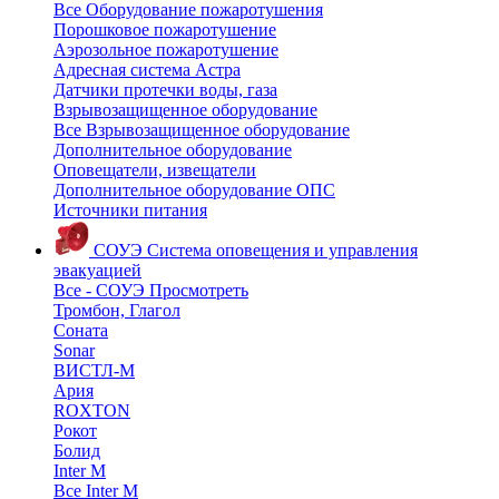
Все Оборудование пожаротушения
Порошковое пожаротушение
Аэрозольное пожаротушение
Адресная система Астра
Датчики протечки воды, газа
Взрывозащищенное оборудование
Все Взрывозащищенное оборудование
Дополнительное оборудование
Оповещатели, извещатели
Дополнительное оборудование ОПС
Источники питания
СОУЭ
Система оповещения и управления
эвакуацией
Все - СОУЭ
Просмотреть
Тромбон, Глагол
Соната
Sonar
ВИСТЛ-М
Ария
ROXTON
Рокот
Болид
Inter M
Все Inter M