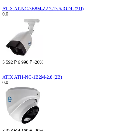
ATIX AT-NC-3B8M-Z2.7-13.5/IODL (21I)
0.0
5 592
₽
6 990
₽
-20%
ATIX ATH-NC-1B2M-2.8 (2B)
0.0
3 328
₽
4 160
₽
-20%