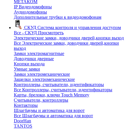
МЕТАКОМ
IP Видеодомофоны
Аудиодомофоны
Дополнительные трубки к видеодомофонам
СКУД
Система контроля и управления доступом
Все - СКУД
Просмотреть
Электрические замки, доводчики дверей,кнопки выход
Все Электрические замки, доводчики дверей,кнопки
выход
Замки электромагнитные
Доводчики дверные
Кнопки выхода
Умные замки
Замки электромеханические
Защелки электромеханические
Контроллеры, считыватели, идентификаторы
Все Контроллеры, считыватели, идентификаторы
Карты, брелоки, ключи Touch Memory
Считыватели, контроллеры
Контакторы
Шлагбаумы и автоматика для ворот
Все Шлагбаумы и автоматика для ворот
DoorHan
TANTOS