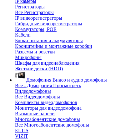
IP камеры
Регистраторы
Все Регистраторы
IP видеорегистраторы
Гибридные видеорегистраторы
Коммутаторы, POE
Кабели
Блоки питания и аккумуляторы
Кронштейны и монтажные коробки
Разъемы и розетки
Микрофоны
Шкафы для видеонаблюдения
Жесткие диски (HDD)
Домофония
Видео и аудио домофоны
Все - Домофония
Просмотреть
Видеодомофоны
Все Видеодомофоны
Комплекты видеодомофонов
Мониторы для видеодомофона
Вызывные панели
Многоабонентские домофоны
Все Многоабонентские домофоны
ELTIS
VIZIT