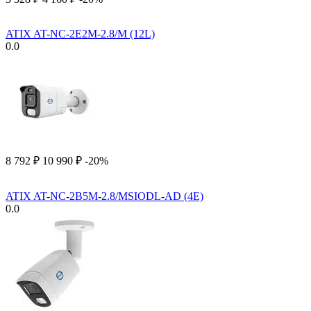
ATIX AT-NC-2E2M-2.8/M (12L)
0.0
8 792
₽
10 990
₽
-20%
ATIX AT-NC-2B5M-2.8/MSIODL-AD (4E)
0.0