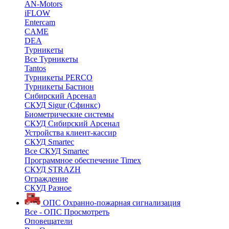
AN-Motors
iFLOW
Entercam
CAME
DEA
Турникеты
Все Турникеты
Tantos
Турникеты PERCO
Турникеты Бастион
Сибирский Арсенал
СКУД Sigur (Сфинкс)
Биометрические системы
СКУД Сибирский Арсенал
Устройства клиент-кассир
СКУД Smartec
Все СКУД Smartec
Программное обеспечение Timex
СКУД STRAZH
Ограждение
СКУД Разное
ОПС
Охранно-пожарная сигнализация
Все - ОПС
Просмотреть
Оповещатели