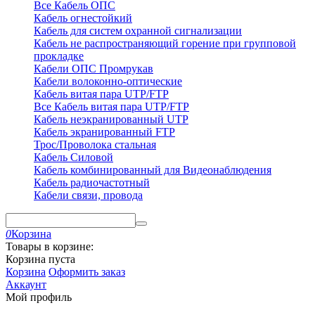
Все Кабель ОПС
Кабель огнестойкий
Кабель для систем охранной сигнализации
Кабель не распространяющий горение при групповой
прокладке
Кабели ОПС Промрукав
Кабели волоконно-оптические
Кабель витая пара UTP/FTP
Все Кабель витая пара UTP/FTP
Кабель неэкранированный UTP
Кабель экранированный FTP
Трос/Проволока стальная
Кабель Силовой
Кабель комбинированный для Видеонаблюдения
Кабель радиочастотный
Кабели связи, провода
0
Корзина
Товары в корзине:
Корзина пуста
Корзина
Оформить заказ
Аккаунт
Мой профиль