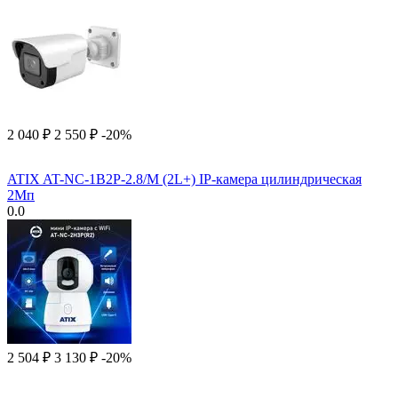
2 040
₽
2 550
₽
-20%
ATIX AT-NC-1B2P-2.8/M (2L+) IP-камера цилиндрическая
2Мп
0.0
2 504
₽
3 130
₽
-20%