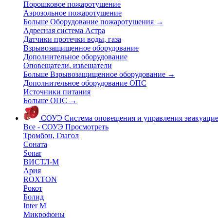
Порошковое пожаротушение
Аэрозольное пожаротушение
Больше Оборудование пожаротушения
→
Адресная система Астра
Датчики протечки воды, газа
Взрывозащищенное оборудование
Дополнительное оборудование
Оповещатели, извещатели
Больше Взрывозащищенное оборудование
→
Дополнительное оборудование ОПС
Источники питания
Больше ОПС
→
СОУЭ
Система оповещения и управления эвакуаци
Все - СОУЭ
Просмотреть
Тромбон, Глагол
Соната
Sonar
ВИСТЛ-М
Ария
ROXTON
Рокот
Болид
Inter M
Микрофоны