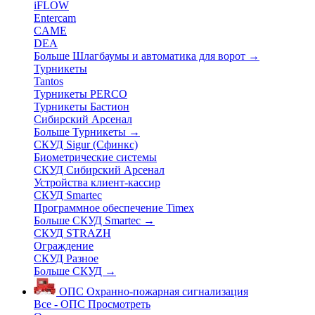
iFLOW
Entercam
CAME
DEA
Больше Шлагбаумы и автоматика для ворот
→
Турникеты
Tantos
Турникеты PERCO
Турникеты Бастион
Сибирский Арсенал
Больше Турникеты
→
СКУД Sigur (Сфинкс)
Биометрические системы
СКУД Сибирский Арсенал
Устройства клиент-кассир
СКУД Smartec
Программное обеспечение Timex
Больше СКУД Smartec
→
СКУД STRAZH
Ограждение
СКУД Разное
Больше СКУД
→
ОПС
Охранно-пожарная сигнализация
Все - ОПС
Просмотреть