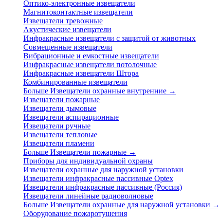
Оптико-электронные извещатели
Магнитоконтактные извещатели
Извещатели тревожные
Акустические извещатели
Инфракрасные извещатели с защитой от животных
Совмещенные извещатели
Вибрационные и емкостные извещатели
Инфракрасные извещатели потолочные
Инфракрасные извещатели Штора
Комбинированные извещатели
Больше Извещатели охранные внутренние
→
Извещатели пожарные
Извещатели дымовые
Извещатели аспирационные
Извещатели ручные
Извещатели тепловые
Извещатели пламени
Больше Извещатели пожарные
→
Приборы для индивидуальной охраны
Извещатели охранные для наружной установки
Извещатели инфракрасные пассивные Optex
Извещатели инфракрасные пассивные (Россия)
Извещатели линейные радиоволновые
Больше Извещатели охранные для наружной установки
Оборудование пожаротушения