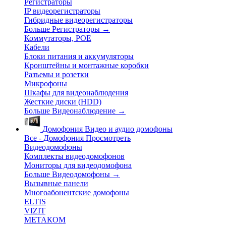
Регистраторы
IP видеорегистраторы
Гибридные видеорегистраторы
Больше Регистраторы
→
Коммутаторы, POE
Кабели
Блоки питания и аккумуляторы
Кронштейны и монтажные коробки
Разъемы и розетки
Микрофоны
Шкафы для видеонаблюдения
Жесткие диски (HDD)
Больше Видеонаблюдение
→
Домофония
Видео и аудио домофоны
Все - Домофония
Просмотреть
Видеодомофоны
Комплекты видеодомофонов
Мониторы для видеодомофона
Больше Видеодомофоны
→
Вызывные панели
Многоабонентские домофоны
ELTIS
VIZIT
МЕТАКОМ