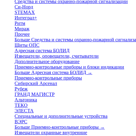
Средства и системы охранно-пожарной сигнализации
Си-Норд
STEMAX
Интеграл+
Ритм
Мираж
Прочее
Больше Средства и системы охранно-пожарной сигнали
Щиты ОПС
Адресная система БОЛИД
Извещатели, оповещатели, считыватели
Дополнительное оборудование
Приемно-контрольные приборы и блоки индикации
Больше Адресная система БОЛИД
→
Приемно-контрольные приборы
Сибирский Арсенал
Рубеж
ГРАНД МАГИСТР
Альтоника
ТЕКО
ЭЛЕСТА
Специальные и дополнительные устройства
ВЭРС
Больше Приемно-контрольные приборы
→
Извещатели охранные внутренние