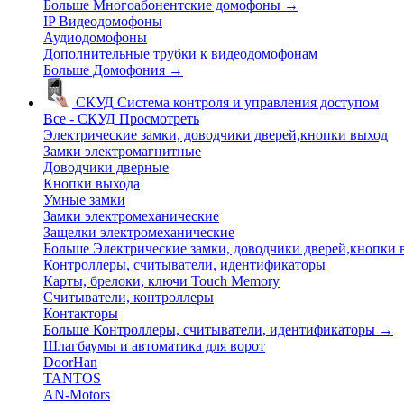
Больше Многоабонентские домофоны
→
IP Видеодомофоны
Аудиодомофоны
Дополнительные трубки к видеодомофонам
Больше Домофония
→
СКУД
Система контроля и управления доступом
Все - СКУД
Просмотреть
Электрические замки, доводчики дверей,кнопки выход
Замки электромагнитные
Доводчики дверные
Кнопки выхода
Умные замки
Замки электромеханические
Защелки электромеханические
Больше Электрические замки, доводчики дверей,кнопки
Контроллеры, считыватели, идентификаторы
Карты, брелоки, ключи Touch Memory
Считыватели, контроллеры
Контакторы
Больше Контроллеры, считыватели, идентификаторы
→
Шлагбаумы и автоматика для ворот
DoorHan
TANTOS
AN-Motors