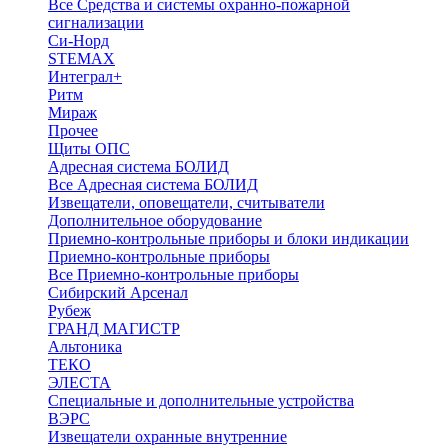
Все Средства и системы охранно-пожарной
сигнализации
Си-Норд
STEMAX
Интеграл+
Ритм
Мираж
Прочее
Щиты ОПС
Адресная система БОЛИД
Все Адресная система БОЛИД
Извещатели, оповещатели, считыватели
Дополнительное оборудование
Приемно-контрольные приборы и блоки индикации
Приемно-контрольные приборы
Все Приемно-контрольные приборы
Сибирский Арсенал
Рубеж
ГРАНД МАГИСТР
Альтоника
ТЕКО
ЭЛЕСТА
Специальные и дополнительные устройства
ВЭРС
Извещатели охранные внутренние