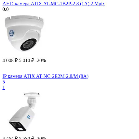
AHD камера ATIX AT-MC-1B2P-2.8 (1A) 2 Mpix
0.0
4 008
₽
5 010
₽
-20%
IP камера ATIX AT-NC-2E2M-2.8/M (8A)
5
1
4 464
₽
5 580
₽
-20%