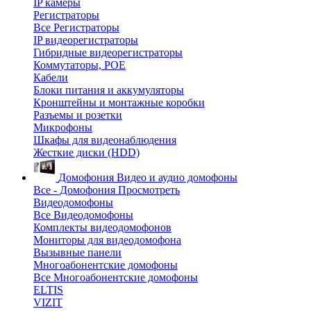
IP камеры
Регистраторы
Все Регистраторы
IP видеорегистраторы
Гибридные видеорегистраторы
Коммутаторы, POE
Кабели
Блоки питания и аккумуляторы
Кронштейны и монтажные коробки
Разъемы и розетки
Микрофоны
Шкафы для видеонаблюдения
Жесткие диски (HDD)
Домофония
Видео и аудио домофоны
Все - Домофония
Просмотреть
Видеодомофоны
Все Видеодомофоны
Комплекты видеодомофонов
Мониторы для видеодомофона
Вызывные панели
Многоабонентские домофоны
Все Многоабонентские домофоны
ELTIS
VIZIT