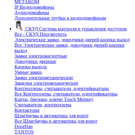
МЕТАКОМ
IP Видеодомофоны
Аудиодомофоны
Дополнительные трубки к видеодомофонам
СКУД
Система контроля и управления доступом
Все - СКУД
Просмотреть
Электрические замки, доводчики дверей,кнопки выход
Все Электрические замки, доводчики дверей,кнопки
выход
Замки электромагнитные
Доводчики дверные
Кнопки выхода
Умные замки
Замки электромеханические
Защелки электромеханические
Контроллеры, считыватели, идентификаторы
Все Контроллеры, считыватели, идентификаторы
Карты, брелоки, ключи Touch Memory
Считыватели, контроллеры
Контакторы
Шлагбаумы и автоматика для ворот
Все Шлагбаумы и автоматика для ворот
DoorHan
TANTOS