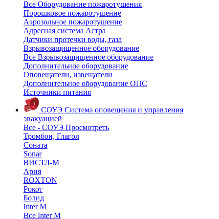
Все Оборудование пожаротушения
Порошковое пожаротушение
Аэрозольное пожаротушение
Адресная система Астра
Датчики протечки воды, газа
Взрывозащищенное оборудование
Все Взрывозащищенное оборудование
Дополнительное оборудование
Оповещатели, извещатели
Дополнительное оборудование ОПС
Источники питания
СОУЭ
Система оповещения и управления
эвакуацией
Все - СОУЭ
Просмотреть
Тромбон, Глагол
Соната
Sonar
ВИСТЛ-М
Ария
ROXTON
Рокот
Болид
Inter M
Все Inter M