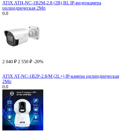
ATIX ATH-NC-1B2M-2.8 (2B) BL IP-видеокамера
цилиндрическая 2Мп
0.0
2 040
₽
2 550
₽
-20%
ATIX AT-NC-1B2P-2.8/M (2L+) IP-камера цилиндрическая
2Мп
0.0