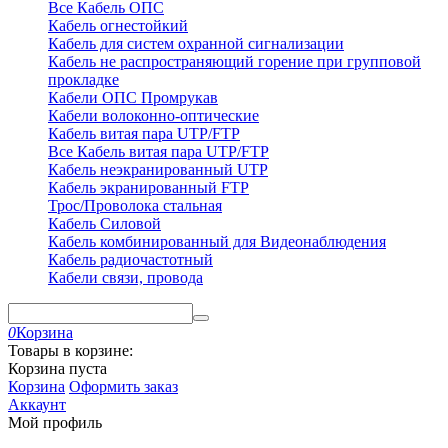
Все Кабель ОПС
Кабель огнестойкий
Кабель для систем охранной сигнализации
Кабель не распространяющий горение при групповой
прокладке
Кабели ОПС Промрукав
Кабели волоконно-оптические
Кабель витая пара UTP/FTP
Все Кабель витая пара UTP/FTP
Кабель неэкранированный UTP
Кабель экранированный FTP
Трос/Проволока стальная
Кабель Силовой
Кабель комбинированный для Видеонаблюдения
Кабель радиочастотный
Кабели связи, провода
0
Корзина
Товары в корзине:
Корзина пуста
Корзина
Оформить заказ
Аккаунт
Мой профиль