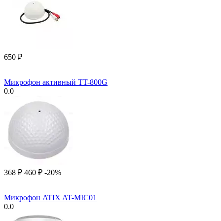
‍650‍
₽
Микрофон активный TT-800G
0.0
‍368‍
₽
‍460‍
₽
-20%
Микрофон ATIX AT-MIC01
0.0