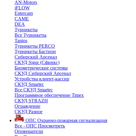
AN-Motors
iFLOW
Entercam
CAME
DEA
Турникеты
Все Турникеты
Tantos
Турникеты PERCO
Турникеты Бастион
Сибирский Арсенал
СКУД Sigur (Сфинкс)
Биометрические системы
СКУД Сибирский Арсенал
Устройства клиент-кассир
СКУД Smartec
Все СКУД Smartec
Программное обеспечение Timex
СКУД STRAZH
Ограждение
СКУД Разное
ОПС
Охранно-пожарная сигнализация
Все - ОПС
Просмотреть
Оповещатели