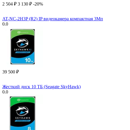
2 504
₽
3 130
₽
-20%
AT-NC-2H3P (R2) IP видеокамера компактная 3Мп
0.0
39 500
₽
Жесткий диск 10 ТБ (Seagate SkyHawk)
0.0