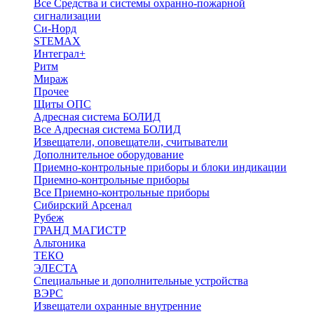
Все Средства и системы охранно-пожарной
сигнализации
Си-Норд
STEMAX
Интеграл+
Ритм
Мираж
Прочее
Щиты ОПС
Адресная система БОЛИД
Все Адресная система БОЛИД
Извещатели, оповещатели, считыватели
Дополнительное оборудование
Приемно-контрольные приборы и блоки индикации
Приемно-контрольные приборы
Все Приемно-контрольные приборы
Сибирский Арсенал
Рубеж
ГРАНД МАГИСТР
Альтоника
ТЕКО
ЭЛЕСТА
Специальные и дополнительные устройства
ВЭРС
Извещатели охранные внутренние