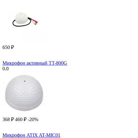
‍650‍
₽
Микрофон активный TT-800G
0.0
‍368‍
₽
‍460‍
₽
-20%
Микрофон ATIX AT-MIC01