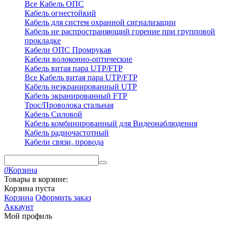
Все Кабель ОПС
Кабель огнестойкий
Кабель для систем охранной сигнализации
Кабель не распространяющий горение при групповой
прокладке
Кабели ОПС Промрукав
Кабели волоконно-оптические
Кабель витая пара UTP/FTP
Все Кабель витая пара UTP/FTP
Кабель неэкранированный UTP
Кабель экранированный FTP
Трос/Проволока стальная
Кабель Силовой
Кабель комбинированный для Видеонаблюдения
Кабель радиочастотный
Кабели связи, провода
0
Корзина
Товары в корзине:
Корзина пуста
Корзина
Оформить заказ
Аккаунт
Мой профиль