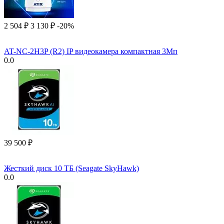
2 504
₽
3 130
₽
-20%
AT-NC-2H3P (R2) IP видеокамера компактная 3Мп
0.0
39 500
₽
Жесткий диск 10 ТБ (Seagate SkyHawk)
0.0