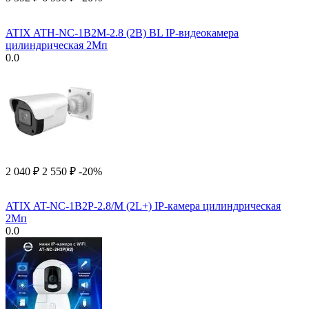
ATIX ATH-NC-1B2M-2.8 (2B) BL IP-видеокамера
цилиндрическая 2Мп
0.0
2 040
₽
2 550
₽
-20%
ATIX AT-NC-1B2P-2.8/M (2L+) IP-камера цилиндрическая
2Мп
0.0