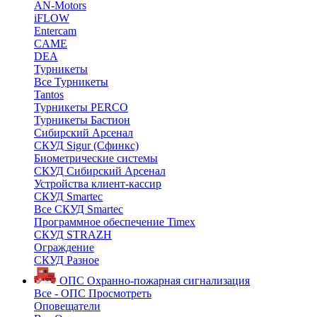
AN-Motors
iFLOW
Entercam
CAME
DEA
Турникеты
Все Турникеты
Tantos
Турникеты PERCO
Турникеты Бастион
Сибирский Арсенал
СКУД Sigur (Сфинкс)
Биометрические системы
СКУД Сибирский Арсенал
Устройства клиент-кассир
СКУД Smartec
Все СКУД Smartec
Программное обеспечение Timex
СКУД STRAZH
Ограждение
СКУД Разное
ОПС
Охранно-пожарная сигнализация
Все - ОПС
Просмотреть
Оповещатели