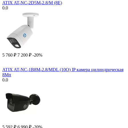
ATIX AT-NC-2D5M-2.8/M (8E)
0.0
5 760
₽
7 200
₽
-20%
ATIX AT-NC-1B8M-2.8/MDL (10Q) IP камера цилиндрическая
8Мп
0.0
5 592
₽
6 990
₽
-20%