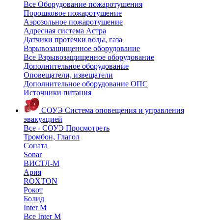
Все Оборудование пожаротушения
Порошковое пожаротушение
Аэрозольное пожаротушение
Адресная система Астра
Датчики протечки воды, газа
Взрывозащищенное оборудование
Все Взрывозащищенное оборудование
Дополнительное оборудование
Оповещатели, извещатели
Дополнительное оборудование ОПС
Источники питания
СОУЭ
Система оповещения и управления
эвакуацией
Все - СОУЭ
Просмотреть
Тромбон, Глагол
Соната
Sonar
ВИСТЛ-М
Ария
ROXTON
Рокот
Болид
Inter M
Все Inter M