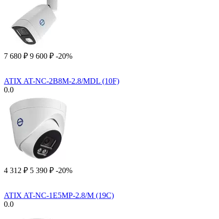
7 680
₽
9 600
₽
-20%
ATIX AT-NC-2B8M-2.8/MDL (10F)
0.0
4 312
₽
5 390
₽
-20%
ATIX AT-NC-1E5MP-2.8/M (19C)
0.0