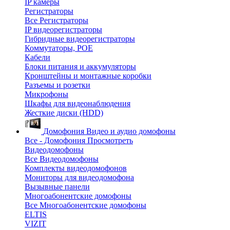
IP камеры
Регистраторы
Все Регистраторы
IP видеорегистраторы
Гибридные видеорегистраторы
Коммутаторы, POE
Кабели
Блоки питания и аккумуляторы
Кронштейны и монтажные коробки
Разъемы и розетки
Микрофоны
Шкафы для видеонаблюдения
Жесткие диски (HDD)
Домофония
Видео и аудио домофоны
Все - Домофония
Просмотреть
Видеодомофоны
Все Видеодомофоны
Комплекты видеодомофонов
Мониторы для видеодомофона
Вызывные панели
Многоабонентские домофоны
Все Многоабонентские домофоны
ELTIS
VIZIT