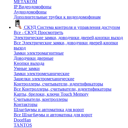
МЕТАКОМ
IP Видеодомофоны
Аудиодомофоны
Дополнительные трубки к видеодомофонам
СКУД
Система контроля и управления доступом
Все - СКУД
Просмотреть
Электрические замки, доводчики дверей,кнопки выход
Все Электрические замки, доводчики дверей,кнопки
выход
Замки электромагнитные
Доводчики дверные
Кнопки выхода
Умные замки
Замки электромеханические
Защелки электромеханические
Контроллеры, считыватели, идентификаторы
Все Контроллеры, считыватели, идентификаторы
Карты, брелоки, ключи Touch Memory
Считыватели, контроллеры
Контакторы
Шлагбаумы и автоматика для ворот
Все Шлагбаумы и автоматика для ворот
DoorHan
TANTOS