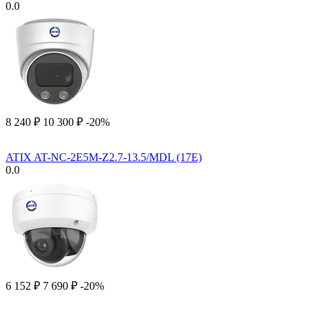
0.0
8 240
₽
10 300
₽
-20%
ATIX AT-NC-2E5M-Z2.7-13.5/MDL (17E)
0.0
6 152
₽
7 690
₽
-20%