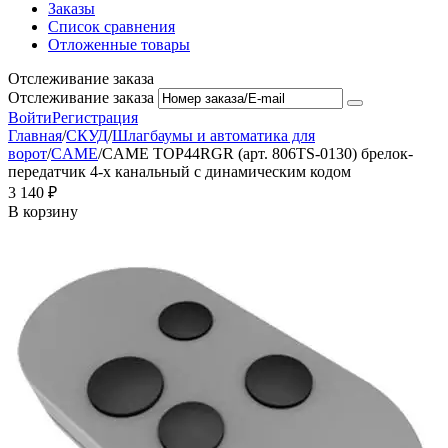
Заказы
Список сравнения
Отложенные товары
Отслеживание заказа
Отслеживание заказа
Войти
Регистрация
Главная
/
СКУД
/
Шлагбаумы и автоматика для
ворот
/
CAME
/
CAME TOP44RGR (арт. 806TS-0130) брелок-
передатчик 4-х канальный с динамическим кодом
3 140
₽
В корзину