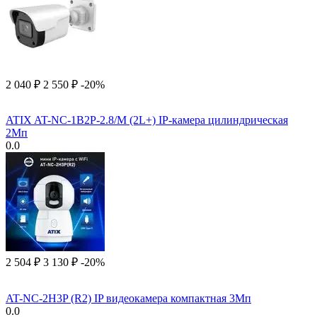
2 040
₽
2 550
₽
-20%
ATIX AT-NC-1B2P-2.8/M (2L+) IP-камера цилиндрическая
2Мп
0.0
2 504
₽
3 130
₽
-20%
AT-NC-2H3P (R2) IP видеокамера компактная 3Мп
0.0