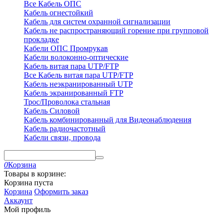
Все Кабель ОПС
Кабель огнестойкий
Кабель для систем охранной сигнализации
Кабель не распространяющий горение при групповой
прокладке
Кабели ОПС Промрукав
Кабели волоконно-оптические
Кабель витая пара UTP/FTP
Все Кабель витая пара UTP/FTP
Кабель неэкранированный UTP
Кабель экранированный FTP
Трос/Проволока стальная
Кабель Силовой
Кабель комбинированный для Видеонаблюдения
Кабель радиочастотный
Кабели связи, провода
0
Корзина
Товары в корзине:
Корзина пуста
Корзина
Оформить заказ
Аккаунт
Мой профиль