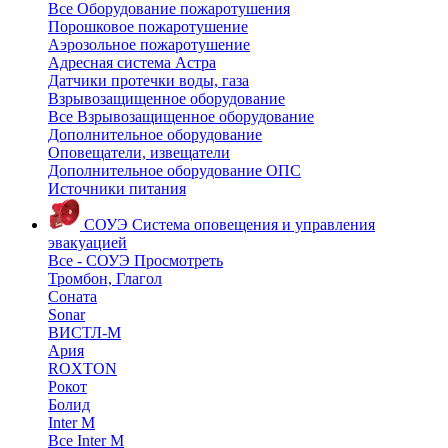
Все Оборудование пожаротушения
Порошковое пожаротушение
Аэрозольное пожаротушение
Адресная система Астра
Датчики протечки воды, газа
Взрывозащищенное оборудование
Все Взрывозащищенное оборудование
Дополнительное оборудование
Оповещатели, извещатели
Дополнительное оборудование ОПС
Источники питания
СОУЭ
Система оповещения и управления
эвакуацией
Все - СОУЭ
Просмотреть
Тромбон, Глагол
Соната
Sonar
ВИСТЛ-М
Ария
ROXTON
Рокот
Болид
Inter M
Все Inter M