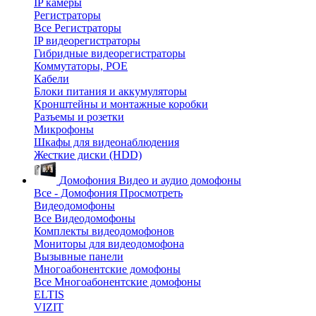
IP камеры
Регистраторы
Все Регистраторы
IP видеорегистраторы
Гибридные видеорегистраторы
Коммутаторы, POE
Кабели
Блоки питания и аккумуляторы
Кронштейны и монтажные коробки
Разъемы и розетки
Микрофоны
Шкафы для видеонаблюдения
Жесткие диски (HDD)
Домофония
Видео и аудио домофоны
Все - Домофония
Просмотреть
Видеодомофоны
Все Видеодомофоны
Комплекты видеодомофонов
Мониторы для видеодомофона
Вызывные панели
Многоабонентские домофоны
Все Многоабонентские домофоны
ELTIS
VIZIT