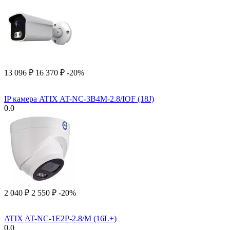
13 096
₽
16 370
₽
-20%
IP камера ATIX AT-NC-3B4M-2.8/IOF (18J)
0.0
2 040
₽
2 550
₽
-20%
ATIX AT-NC-1E2P-2.8/M (16L+)
0.0