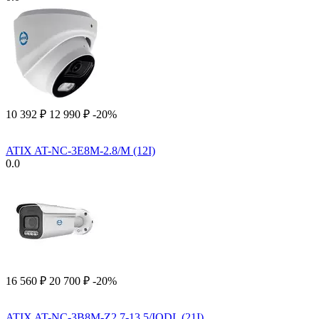
10 392
₽
12 990
₽
-20%
ATIX AT-NC-3E8M-2.8/M (12I)
0.0
16 560
₽
20 700
₽
-20%
ATIX AT-NC-3B8M-Z2.7-13.5/IODL (21I)