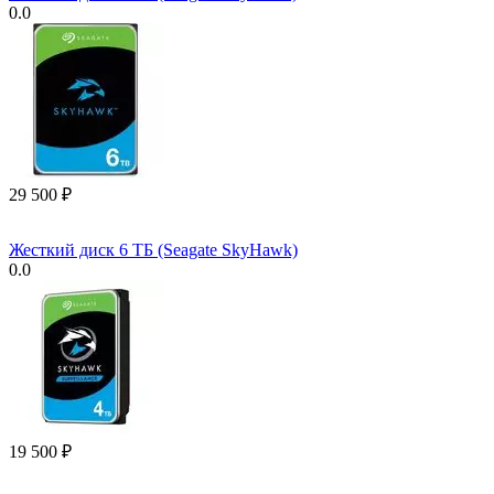
0.0
29 500
₽
Жесткий диск 6 ТБ (Seagate SkyHawk)
0.0
19 500
₽