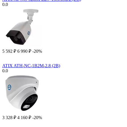
0.0
5 592
₽
6 990
₽
-20%
ATIX ATH-NC-1B2M-2.8 (2B)
0.0
3 328
₽
4 160
₽
-20%