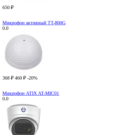
‍650‍
₽
Микрофон активный TT-800G
0.0
‍368‍
₽
‍460‍
₽
-20%
Микрофон ATIX AT-MIC01
0.0