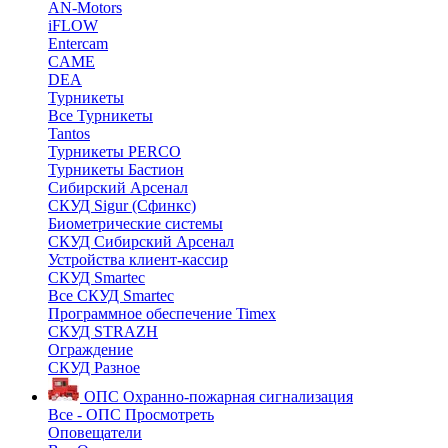
AN-Motors
iFLOW
Entercam
CAME
DEA
Турникеты
Все Турникеты
Tantos
Турникеты PERCO
Турникеты Бастион
Сибирский Арсенал
СКУД Sigur (Сфинкс)
Биометрические системы
СКУД Сибирский Арсенал
Устройства клиент-кассир
СКУД Smartec
Все СКУД Smartec
Программное обеспечение Timex
СКУД STRAZH
Ограждение
СКУД Разное
ОПС
Охранно-пожарная сигнализация
Все - ОПС
Просмотреть
Оповещатели