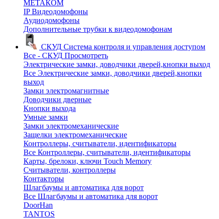
МЕТАКОМ
IP Видеодомофоны
Аудиодомофоны
Дополнительные трубки к видеодомофонам
СКУД
Система контроля и управления доступом
Все - СКУД
Просмотреть
Электрические замки, доводчики дверей,кнопки выход
Все Электрические замки, доводчики дверей,кнопки
выход
Замки электромагнитные
Доводчики дверные
Кнопки выхода
Умные замки
Замки электромеханические
Защелки электромеханические
Контроллеры, считыватели, идентификаторы
Все Контроллеры, считыватели, идентификаторы
Карты, брелоки, ключи Touch Memory
Считыватели, контроллеры
Контакторы
Шлагбаумы и автоматика для ворот
Все Шлагбаумы и автоматика для ворот
DoorHan
TANTOS