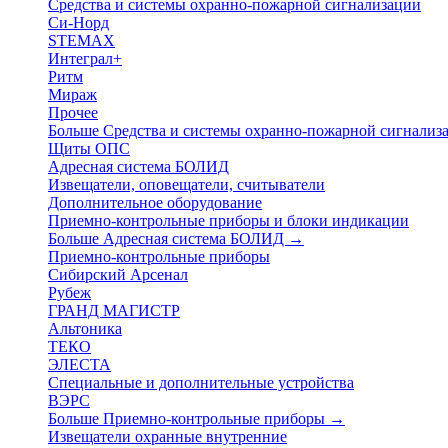
Средства и системы охранно-пожарной сигнализации
Си-Норд
STEMAX
Интеграл+
Ритм
Мираж
Прочее
Больше Средства и системы охранно-пожарной сигнали
Щиты ОПС
Адресная система БОЛИД
Извещатели, оповещатели, считыватели
Дополнительное оборудование
Приемно-контрольные приборы и блоки индикации
Больше Адресная система БОЛИД
→
Приемно-контрольные приборы
Сибирский Арсенал
Рубеж
ГРАНД МАГИСТР
Альтоника
ТЕКО
ЭЛЕСТА
Специальные и дополнительные устройства
ВЭРС
Больше Приемно-контрольные приборы
→
Извещатели охранные внутренние