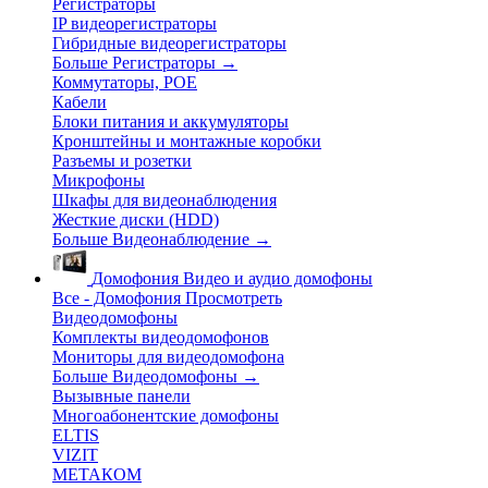
Регистраторы
IP видеорегистраторы
Гибридные видеорегистраторы
Больше Регистраторы
→
Коммутаторы, POE
Кабели
Блоки питания и аккумуляторы
Кронштейны и монтажные коробки
Разъемы и розетки
Микрофоны
Шкафы для видеонаблюдения
Жесткие диски (HDD)
Больше Видеонаблюдение
→
Домофония
Видео и аудио домофоны
Все - Домофония
Просмотреть
Видеодомофоны
Комплекты видеодомофонов
Мониторы для видеодомофона
Больше Видеодомофоны
→
Вызывные панели
Многоабонентские домофоны
ELTIS
VIZIT
МЕТАКОМ