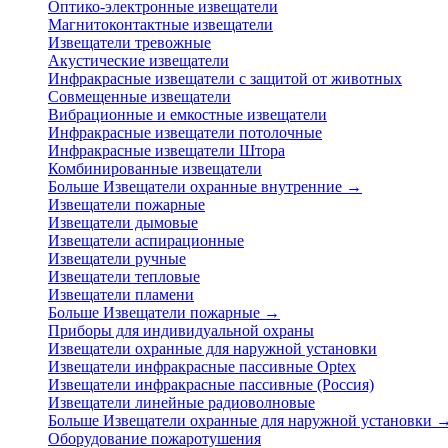
Оптико-электронные извещатели
Магнитоконтактные извещатели
Извещатели тревожные
Акустические извещатели
Инфракрасные извещатели с защитой от животных
Совмещенные извещатели
Вибрационные и емкостные извещатели
Инфракрасные извещатели потолочные
Инфракрасные извещатели Штора
Комбинированные извещатели
Больше Извещатели охранные внутренние
→
Извещатели пожарные
Извещатели дымовые
Извещатели аспирационные
Извещатели ручные
Извещатели тепловые
Извещатели пламени
Больше Извещатели пожарные
→
Приборы для индивидуальной охраны
Извещатели охранные для наружной установки
Извещатели инфракрасные пассивные Optex
Извещатели инфракрасные пассивные (Россия)
Извещатели линейные радиоволновые
Больше Извещатели охранные для наружной установки
Оборудование пожаротушения