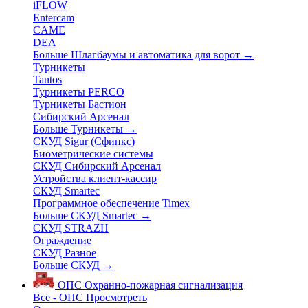
iFLOW
Entercam
CAME
DEA
Больше Шлагбаумы и автоматика для ворот
→
Турникеты
Tantos
Турникеты PERCO
Турникеты Бастион
Сибирский Арсенал
Больше Турникеты
→
СКУД Sigur (Сфинкс)
Биометрические системы
СКУД Сибирский Арсенал
Устройства клиент-кассир
СКУД Smartec
Программное обеспечение Timex
Больше СКУД Smartec
→
СКУД STRAZH
Ограждение
СКУД Разное
Больше СКУД
→
ОПС
Охранно-пожарная сигнализация
Все - ОПС
Просмотреть