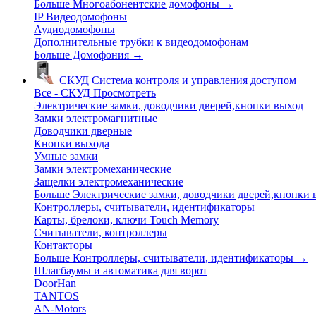
Больше Многоабонентские домофоны
→
IP Видеодомофоны
Аудиодомофоны
Дополнительные трубки к видеодомофонам
Больше Домофония
→
СКУД
Система контроля и управления доступом
Все - СКУД
Просмотреть
Электрические замки, доводчики дверей,кнопки выход
Замки электромагнитные
Доводчики дверные
Кнопки выхода
Умные замки
Замки электромеханические
Защелки электромеханические
Больше Электрические замки, доводчики дверей,кнопки
Контроллеры, считыватели, идентификаторы
Карты, брелоки, ключи Touch Memory
Считыватели, контроллеры
Контакторы
Больше Контроллеры, считыватели, идентификаторы
→
Шлагбаумы и автоматика для ворот
DoorHan
TANTOS
AN-Motors