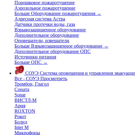
Порошковое пожаротушение
Аэрозольное пожаротушение
Больше Оборудование пожаротушения
→
Адресная система Астра
Датчики протечки воды, газа
Взрывозащищенное оборудование
Дополнительное оборудование
Оповещатели, извещатели
Больше Взрывозащищенное оборудование
→
Дополнительное оборудование ОПС
Источники питания
Больше ОПС
→
СОУЭ
Система оповещения и управления эвакуаци
Все - СОУЭ
Просмотреть
Тромбон, Глагол
Соната
Sonar
ВИСТЛ-М
Ария
ROXTON
Рокот
Болид
Inter M
Микрофоны