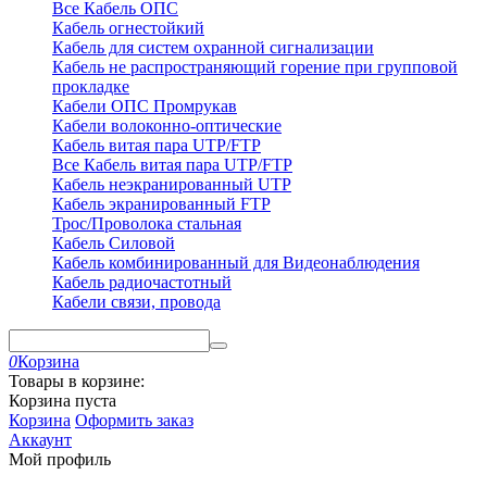
Все Кабель ОПС
Кабель огнестойкий
Кабель для систем охранной сигнализации
Кабель не распространяющий горение при групповой
прокладке
Кабели ОПС Промрукав
Кабели волоконно-оптические
Кабель витая пара UTP/FTP
Все Кабель витая пара UTP/FTP
Кабель неэкранированный UTP
Кабель экранированный FTP
Трос/Проволока стальная
Кабель Силовой
Кабель комбинированный для Видеонаблюдения
Кабель радиочастотный
Кабели связи, провода
0
Корзина
Товары в корзине:
Корзина пуста
Корзина
Оформить заказ
Аккаунт
Мой профиль