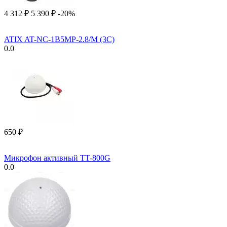
4 312
₽
5 390
₽
-20%
ATIX AT-NC-1B5MP-2.8/M (3C)
0.0
‍650‍
₽
Микрофон активный TT-800G
0.0