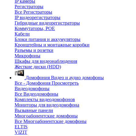
IP камеры
Регистраторы
Все Регистраторы
IP видеорегистраторы
Гибридные видеорегистраторы
Коммутаторы, POE
Кабели
Блоки питания и аккумуляторы
Кронштейны и монтажные коробки
Разъемы и розетки
Микрофоны
Шкафы для видеонаблюдения
Жесткие диски (HDD)
Домофония
Видео и аудио домофоны
Все - Домофония
Просмотреть
Видеодомофоны
Все Видеодомофоны
Комплекты видеодомофонов
Мониторы для видеодомофона
Вызывные панели
Многоабонентские домофоны
Все Многоабонентские домофоны
ELTIS
VIZIT