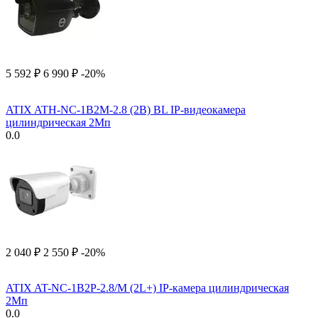
5 592
₽
6 990
₽
-20%
ATIX ATH-NC-1B2M-2.8 (2B) BL IP-видеокамера
цилиндрическая 2Мп
0.0
2 040
₽
2 550
₽
-20%
ATIX AT-NC-1B2P-2.8/M (2L+) IP-камера цилиндрическая
2Мп
0.0