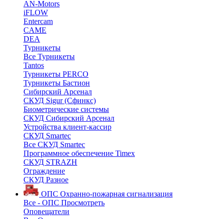
AN-Motors
iFLOW
Entercam
CAME
DEA
Турникеты
Все Турникеты
Tantos
Турникеты PERCO
Турникеты Бастион
Сибирский Арсенал
СКУД Sigur (Сфинкс)
Биометрические системы
СКУД Сибирский Арсенал
Устройства клиент-кассир
СКУД Smartec
Все СКУД Smartec
Программное обеспечение Timex
СКУД STRAZH
Ограждение
СКУД Разное
ОПС
Охранно-пожарная сигнализация
Все - ОПС
Просмотреть
Оповещатели