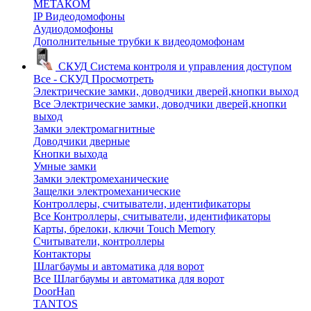
МЕТАКОМ
IP Видеодомофоны
Аудиодомофоны
Дополнительные трубки к видеодомофонам
СКУД
Система контроля и управления доступом
Все - СКУД
Просмотреть
Электрические замки, доводчики дверей,кнопки выход
Все Электрические замки, доводчики дверей,кнопки
выход
Замки электромагнитные
Доводчики дверные
Кнопки выхода
Умные замки
Замки электромеханические
Защелки электромеханические
Контроллеры, считыватели, идентификаторы
Все Контроллеры, считыватели, идентификаторы
Карты, брелоки, ключи Touch Memory
Считыватели, контроллеры
Контакторы
Шлагбаумы и автоматика для ворот
Все Шлагбаумы и автоматика для ворот
DoorHan
TANTOS