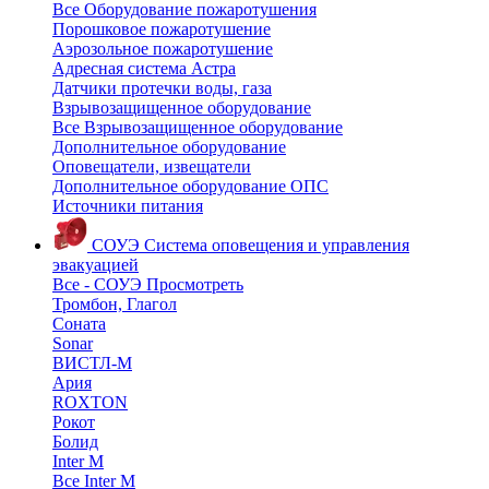
Все Оборудование пожаротушения
Порошковое пожаротушение
Аэрозольное пожаротушение
Адресная система Астра
Датчики протечки воды, газа
Взрывозащищенное оборудование
Все Взрывозащищенное оборудование
Дополнительное оборудование
Оповещатели, извещатели
Дополнительное оборудование ОПС
Источники питания
СОУЭ
Система оповещения и управления
эвакуацией
Все - СОУЭ
Просмотреть
Тромбон, Глагол
Соната
Sonar
ВИСТЛ-М
Ария
ROXTON
Рокот
Болид
Inter M
Все Inter M