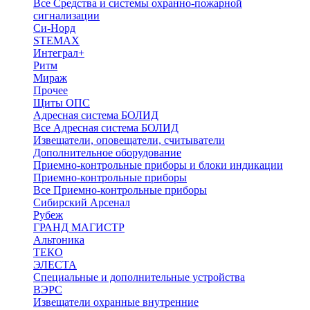
Все Средства и системы охранно-пожарной
сигнализации
Си-Норд
STEMAX
Интеграл+
Ритм
Мираж
Прочее
Щиты ОПС
Адресная система БОЛИД
Все Адресная система БОЛИД
Извещатели, оповещатели, считыватели
Дополнительное оборудование
Приемно-контрольные приборы и блоки индикации
Приемно-контрольные приборы
Все Приемно-контрольные приборы
Сибирский Арсенал
Рубеж
ГРАНД МАГИСТР
Альтоника
ТЕКО
ЭЛЕСТА
Специальные и дополнительные устройства
ВЭРС
Извещатели охранные внутренние