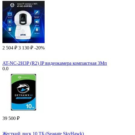
2 504
₽
3 130
₽
-20%
AT-NC-2H3P (R2) IP видеокамера компактная 3Мп
0.0
39 500
₽
Жесткий диск 10 ТБ (Seagate SkyHawk)