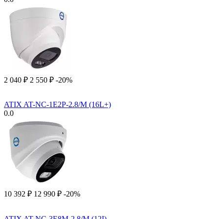
2 040
₽
2 550
₽
-20%
ATIX AT-NC-1E2P-2.8/M (16L+)
0.0
10 392
₽
12 990
₽
-20%
ATIX AT-NC-3E8M-2.8/M (12I)