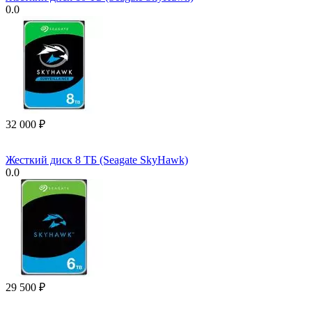
0.0
32 000
₽
Жесткий диск 8 ТБ (Seagate SkyHawk)
0.0
29 500
₽