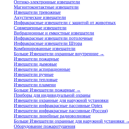
Оптико-электронные извещатели
Магнитоконтактные извещатели
Извещатели тревожные
Акустические извещатели
Инфракрасные извещатели с защитой от животных
Совмещенные извещатели
Вибрационные и емкостные извещатели
Инфракрасные извещатели потолочные
Инфракрасные извещатели Штора
Комбинированные извещатели
Больше Извещатели охранные внутренние
→
Извещатели пожарные
Извещатели дымовые
Извещатели аспирационные
Извещатели ручные
Извещатели тепловые
Извещатели пламени
Больше Извещатели пожарные
→
Приборы для индивидуальной охраны
Извещатели охранные для наружной установки
Извещатели инфракрасные пассивные Optex
Извещатели инфракрасные пассивные (Россия)
Извещатели линейные радиоволновые
Больше Извещатели охранные для наружной установки
Оборудование пожаротушения