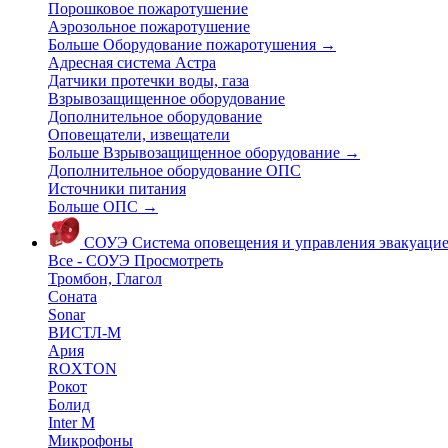
Порошковое пожаротушение
Аэрозольное пожаротушение
Больше Оборудование пожаротушения
→
Адресная система Астра
Датчики протечки воды, газа
Взрывозащищенное оборудование
Дополнительное оборудование
Оповещатели, извещатели
Больше Взрывозащищенное оборудование
→
Дополнительное оборудование ОПС
Источники питания
Больше ОПС
→
СОУЭ
Система оповещения и управления эвакуаци
Все - СОУЭ
Просмотреть
Тромбон, Глагол
Соната
Sonar
ВИСТЛ-М
Ария
ROXTON
Рокот
Болид
Inter M
Микрофоны