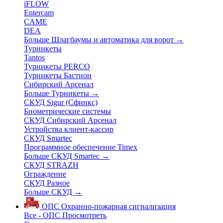
iFLOW
Entercam
CAME
DEA
Больше Шлагбаумы и автоматика для ворот
→
Турникеты
Tantos
Турникеты PERCO
Турникеты Бастион
Сибирский Арсенал
Больше Турникеты
→
СКУД Sigur (Сфинкс)
Биометрические системы
СКУД Сибирский Арсенал
Устройства клиент-кассир
СКУД Smartec
Программное обеспечение Timex
Больше СКУД Smartec
→
СКУД STRAZH
Ограждение
СКУД Разное
Больше СКУД
→
ОПС
Охранно-пожарная сигнализация
Все - ОПС
Просмотреть