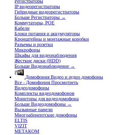
Регистраторы
IP видеорегистраторы
Гибридные видеорегистраторы
Больше Регистраторы
→
Коммутаторы, POE
Кабели
Блоки питания и аккумуляторы
Кронштейны и монтажные коробки
Разъемы и розетки
Микрофоны
Шкафы для видеонаблюдения
Жесткие диски (HDD)
Больше Видеонаблюдение
→
Домофония
Видео и аудио домофоны
Все - Домофония
Просмотреть
Видеодомофоны
Комплекты видеодомофонов
Мониторы для видеодомофона
Больше Видеодомофоны
→
Вызывные панели
Многоабонентские домофоны
ELTIS
VIZIT
МЕТАКОМ