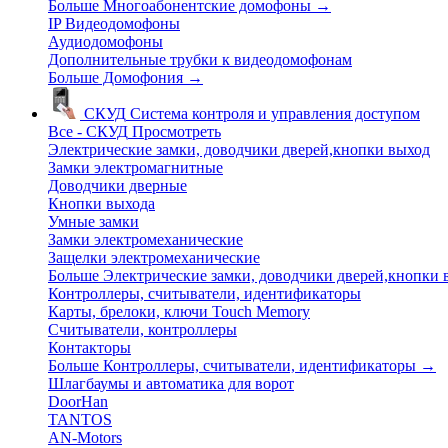
Больше Многоабонентские домофоны
→
IP Видеодомофоны
Аудиодомофоны
Дополнительные трубки к видеодомофонам
Больше Домофония
→
СКУД
Система контроля и управления доступом
Все - СКУД
Просмотреть
Электрические замки, доводчики дверей,кнопки выход
Замки электромагнитные
Доводчики дверные
Кнопки выхода
Умные замки
Замки электромеханические
Защелки электромеханические
Больше Электрические замки, доводчики дверей,кнопки
Контроллеры, считыватели, идентификаторы
Карты, брелоки, ключи Touch Memory
Считыватели, контроллеры
Контакторы
Больше Контроллеры, считыватели, идентификаторы
→
Шлагбаумы и автоматика для ворот
DoorHan
TANTOS
AN-Motors