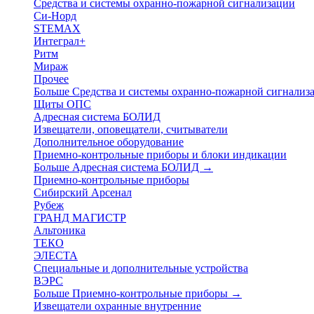
Средства и системы охранно-пожарной сигнализации
Си-Норд
STEMAX
Интеграл+
Ритм
Мираж
Прочее
Больше Средства и системы охранно-пожарной сигнали
Щиты ОПС
Адресная система БОЛИД
Извещатели, оповещатели, считыватели
Дополнительное оборудование
Приемно-контрольные приборы и блоки индикации
Больше Адресная система БОЛИД
→
Приемно-контрольные приборы
Сибирский Арсенал
Рубеж
ГРАНД МАГИСТР
Альтоника
ТЕКО
ЭЛЕСТА
Специальные и дополнительные устройства
ВЭРС
Больше Приемно-контрольные приборы
→
Извещатели охранные внутренние