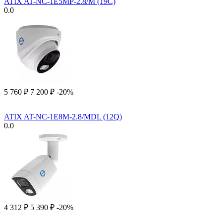
ATIX AT-NC-1E5MP-2.8/M (19C)
0.0
5 760
₽
7 200
₽
-20%
ATIX AT-NC-1E8M-2.8/MDL (12Q)
0.0
4 312
₽
5 390
₽
-20%