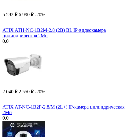
5 592
₽
6 990
₽
-20%
ATIX ATH-NC-1B2M-2.8 (2B) BL IP-видеокамера
цилиндрическая 2Мп
0.0
2 040
₽
2 550
₽
-20%
ATIX AT-NC-1B2P-2.8/M (2L+) IP-камера цилиндрическая
2Мп
0.0