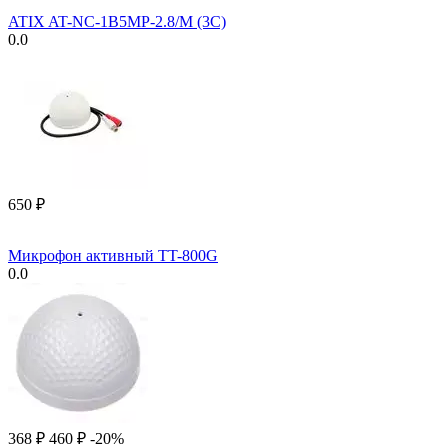
ATIX AT-NC-1B5MP-2.8/M (3C)
0.0
‍650‍
₽
Микрофон активный TT-800G
0.0
‍368‍
₽
‍460‍
₽
-20%