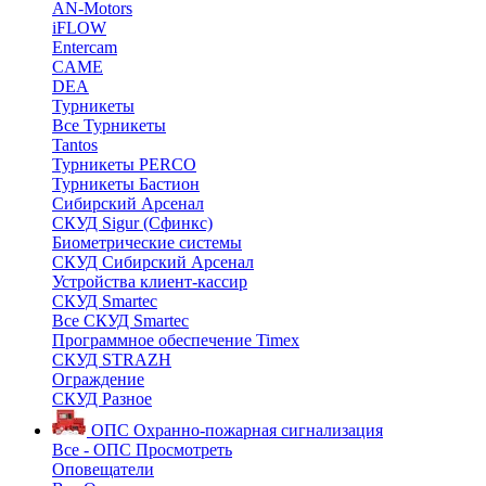
AN-Motors
iFLOW
Entercam
CAME
DEA
Турникеты
Все Турникеты
Tantos
Турникеты PERCO
Турникеты Бастион
Сибирский Арсенал
СКУД Sigur (Сфинкс)
Биометрические системы
СКУД Сибирский Арсенал
Устройства клиент-кассир
СКУД Smartec
Все СКУД Smartec
Программное обеспечение Timex
СКУД STRAZH
Ограждение
СКУД Разное
ОПС
Охранно-пожарная сигнализация
Все - ОПС
Просмотреть
Оповещатели