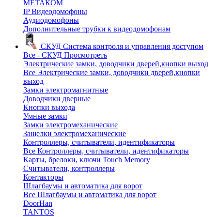
МЕТАКОМ
IP Видеодомофоны
Аудиодомофоны
Дополнительные трубки к видеодомофонам
СКУД
Система контроля и управления доступом
Все - СКУД
Просмотреть
Электрические замки, доводчики дверей,кнопки выход
Все Электрические замки, доводчики дверей,кнопки
выход
Замки электромагнитные
Доводчики дверные
Кнопки выхода
Умные замки
Замки электромеханические
Защелки электромеханические
Контроллеры, считыватели, идентификаторы
Все Контроллеры, считыватели, идентификаторы
Карты, брелоки, ключи Touch Memory
Считыватели, контроллеры
Контакторы
Шлагбаумы и автоматика для ворот
Все Шлагбаумы и автоматика для ворот
DoorHan
TANTOS