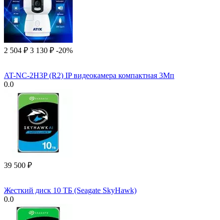
2 504
₽
3 130
₽
-20%
AT-NC-2H3P (R2) IP видеокамера компактная 3Мп
0.0
39 500
₽
Жесткий диск 10 ТБ (Seagate SkyHawk)
0.0