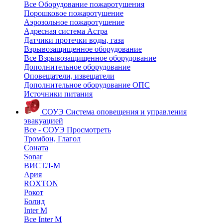
Все Оборудование пожаротушения
Порошковое пожаротушение
Аэрозольное пожаротушение
Адресная система Астра
Датчики протечки воды, газа
Взрывозащищенное оборудование
Все Взрывозащищенное оборудование
Дополнительное оборудование
Оповещатели, извещатели
Дополнительное оборудование ОПС
Источники питания
СОУЭ
Система оповещения и управления
эвакуацией
Все - СОУЭ
Просмотреть
Тромбон, Глагол
Соната
Sonar
ВИСТЛ-М
Ария
ROXTON
Рокот
Болид
Inter M
Все Inter M