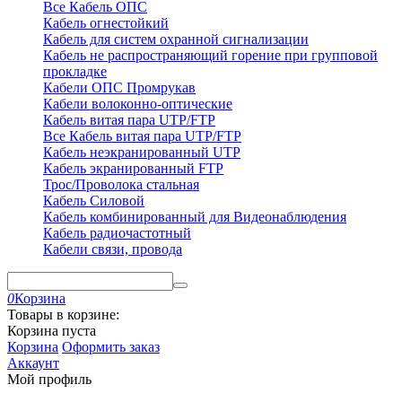
Все Кабель ОПС
Кабель огнестойкий
Кабель для систем охранной сигнализации
Кабель не распространяющий горение при групповой
прокладке
Кабели ОПС Промрукав
Кабели волоконно-оптические
Кабель витая пара UTP/FTP
Все Кабель витая пара UTP/FTP
Кабель неэкранированный UTP
Кабель экранированный FTP
Трос/Проволока стальная
Кабель Силовой
Кабель комбинированный для Видеонаблюдения
Кабель радиочастотный
Кабели связи, провода
0
Корзина
Товары в корзине:
Корзина пуста
Корзина
Оформить заказ
Аккаунт
Мой профиль