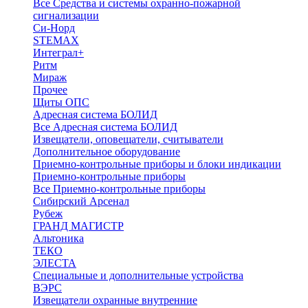
Все Средства и системы охранно-пожарной
сигнализации
Си-Норд
STEMAX
Интеграл+
Ритм
Мираж
Прочее
Щиты ОПС
Адресная система БОЛИД
Все Адресная система БОЛИД
Извещатели, оповещатели, считыватели
Дополнительное оборудование
Приемно-контрольные приборы и блоки индикации
Приемно-контрольные приборы
Все Приемно-контрольные приборы
Сибирский Арсенал
Рубеж
ГРАНД МАГИСТР
Альтоника
ТЕКО
ЭЛЕСТА
Специальные и дополнительные устройства
ВЭРС
Извещатели охранные внутренние