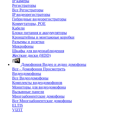
IP камеры
Регистраторы
Все Регистраторы
IP видеорегистраторы
Гибридные видеорегистраторы
Коммутаторы, POE
Кабели
Блоки питания и аккумуляторы
Кронштейны и монтажные коробки
Разъемы и розетки
Микрофоны
Шкафы для видеонаблюдения
Жесткие диски (HDD)
Домофония
Видео и аудио домофоны
Все - Домофония
Просмотреть
Видеодомофоны
Все Видеодомофоны
Комплекты видеодомофонов
Мониторы для видеодомофона
Вызывные панели
Многоабонентские домофоны
Все Многоабонентские домофоны
ELTIS
VIZIT