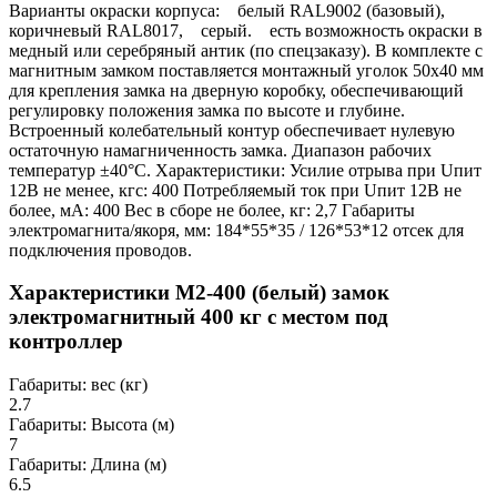
Варианты окраски корпуса: белый RAL9002 (базовый),
коричневый RAL8017, серый. есть возможность окраски в
медный или серебряный антик (по спецзаказу). В комплекте с
магнитным замком поставляется монтажный уголок 50х40 мм
для крепления замка на дверную коробку, обеспечивающий
регулировку положения замка по высоте и глубине.
Встроенный колебательный контур обеспечивает нулевую
остаточную намагниченность замка. Диапазон рабочих
температур ±40°С. Характеристики: Усилие отрыва при Uпит
12В не менее, кгс: 400 Потребляемый ток при Uпит 12В не
более, мА: 400 Вес в сборе не более, кг: 2,7 Габариты
электромагнита/якоря, мм: 184*55*35 / 126*53*12 отсек для
подключения проводов.
Характеристики М2-400 (белый) замок
электромагнитный 400 кг с местом под
контроллер
Габариты: вес (кг)
2.7
Габариты: Высота (м)
7
Габариты: Длина (м)
6.5