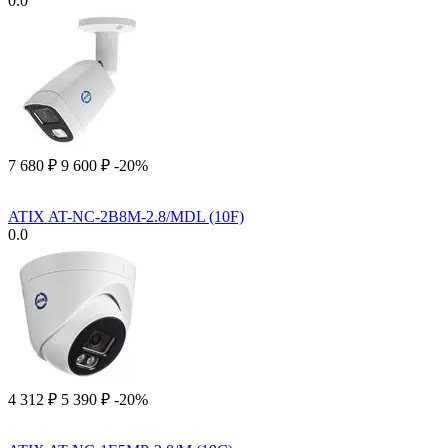
0.0
7 680
₽
9 600
₽
-20%
ATIX AT-NC-2B8M-2.8/MDL (10F)
0.0
4 312
₽
5 390
₽
-20%