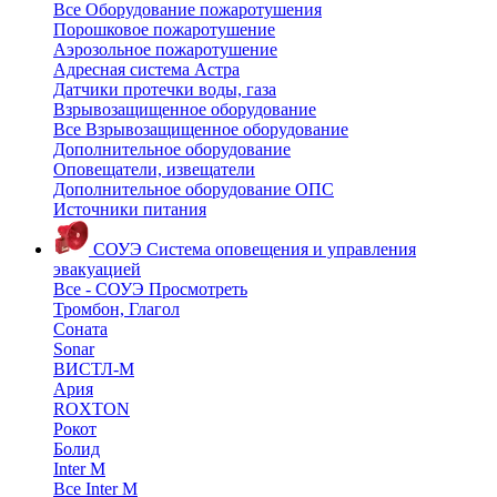
Все Оборудование пожаротушения
Порошковое пожаротушение
Аэрозольное пожаротушение
Адресная система Астра
Датчики протечки воды, газа
Взрывозащищенное оборудование
Все Взрывозащищенное оборудование
Дополнительное оборудование
Оповещатели, извещатели
Дополнительное оборудование ОПС
Источники питания
СОУЭ
Система оповещения и управления
эвакуацией
Все - СОУЭ
Просмотреть
Тромбон, Глагол
Соната
Sonar
ВИСТЛ-М
Ария
ROXTON
Рокот
Болид
Inter M
Все Inter M