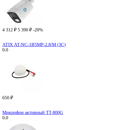
4 312
₽
5 390
₽
-20%
ATIX AT-NC-1B5MP-2.8/M (3C)
0.0
‍650‍
₽
Микрофон активный TT-800G
0.0