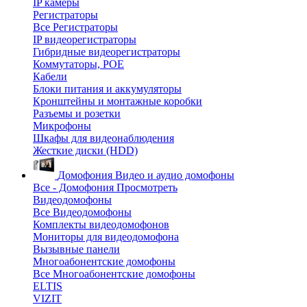
IP камеры
Регистраторы
Все Регистраторы
IP видеорегистраторы
Гибридные видеорегистраторы
Коммутаторы, POE
Кабели
Блоки питания и аккумуляторы
Кронштейны и монтажные коробки
Разъемы и розетки
Микрофоны
Шкафы для видеонаблюдения
Жесткие диски (HDD)
Домофония
Видео и аудио домофоны
Все - Домофония
Просмотреть
Видеодомофоны
Все Видеодомофоны
Комплекты видеодомофонов
Мониторы для видеодомофона
Вызывные панели
Многоабонентские домофоны
Все Многоабонентские домофоны
ELTIS
VIZIT