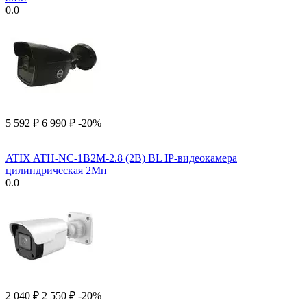
0.0
5 592
₽
6 990
₽
-20%
ATIX ATH-NC-1B2M-2.8 (2B) BL IP-видеокамера
цилиндрическая 2Мп
0.0
2 040
₽
2 550
₽
-20%