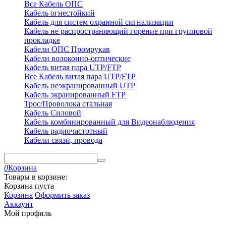
Все Кабель ОПС
Кабель огнестойкий
Кабель для систем охранной сигнализации
Кабель не распространяющий горение при групповой
прокладке
Кабели ОПС Промрукав
Кабели волоконно-оптические
Кабель витая пара UTP/FTP
Все Кабель витая пара UTP/FTP
Кабель неэкранированный UTP
Кабель экранированный FTP
Трос/Проволока стальная
Кабель Силовой
Кабель комбинированный для Видеонаблюдения
Кабель радиочастотный
Кабели связи, провода
0
Корзина
Товары в корзине:
Корзина пуста
Корзина
Оформить заказ
Аккаунт
Мой профиль