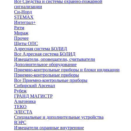
Все Средства и системы охранно-пожарной
сигнализации
Си-Норд
STEMAX
Интеграл+
Ритм
Мираж
Прочее
Щиты ОПС
Адресная система БОЛИД
Все Адресная система БОЛИД
Извещатели, оповещатели, считыватели
Дополнительное оборудование
Приемно-контрольные приборы и блоки индикации
Приемно-контрольные приборы
Все Приемно-контрольные приборы
Сибирский Арсенал
Рубеж
ГРАНД МАГИСТР
Альтоника
ТЕКО
ЭЛЕСТА
Специальные и дополнительные устройства
ВЭРС
Извещатели охранные внутренние