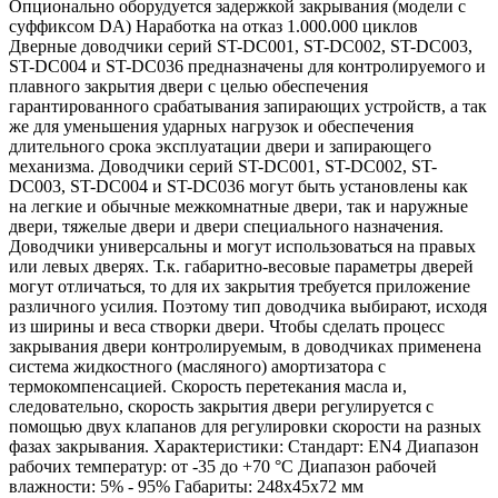
Опционально оборудуется задержкой закрывания (модели с
суффиксом DA) Наработка на отказ 1.000.000 циклов
Дверные доводчики серий ST-DC001, ST-DC002, ST-DC003,
ST-DC004 и ST-DC036 предназначены для контролируемого и
плавного закрытия двери с целью обеспечения
гарантированного срабатывания запирающих устройств, а так
же для уменьшения ударных нагрузок и обеспечения
длительного срока эксплуатации двери и запирающего
механизма. Доводчики серий ST-DC001, ST-DC002, ST-
DC003, ST-DC004 и ST-DC036 могут быть установлены как
на легкие и обычные межкомнатные двери, так и наружные
двери, тяжелые двери и двери специального назначения.
Доводчики универсальны и могут использоваться на правых
или левых дверях. Т.к. габаритно-весовые параметры дверей
могут отличаться, то для их закрытия требуется приложение
различного усилия. Поэтому тип доводчика выбирают, исходя
из ширины и веса створки двери. Чтобы сделать процесс
закрывания двери контролируемым, в доводчиках применена
система жидкостного (масляного) амортизатора с
термокомпенсацией. Скорость перетекания масла и,
следовательно, скорость закрытия двери регулируется с
помощью двух клапанов для регулировки скорости на разных
фазах закрывания. Характеристики: Стандарт: EN4 Диапазон
рабочих температур: от -35 до +70 °С Диапазон рабочей
влажности: 5% - 95% Габариты: 248х45х72 мм