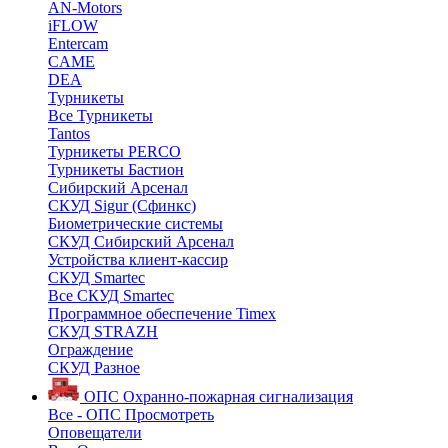
AN-Motors
iFLOW
Entercam
CAME
DEA
Турникеты
Все Турникеты
Tantos
Турникеты PERCO
Турникеты Бастион
Сибирский Арсенал
СКУД Sigur (Сфинкс)
Биометрические системы
СКУД Сибирский Арсенал
Устройства клиент-кассир
СКУД Smartec
Все СКУД Smartec
Программное обеспечение Timex
СКУД STRAZH
Ограждение
СКУД Разное
ОПС
Охранно-пожарная сигнализация
Все - ОПС
Просмотреть
Оповещатели