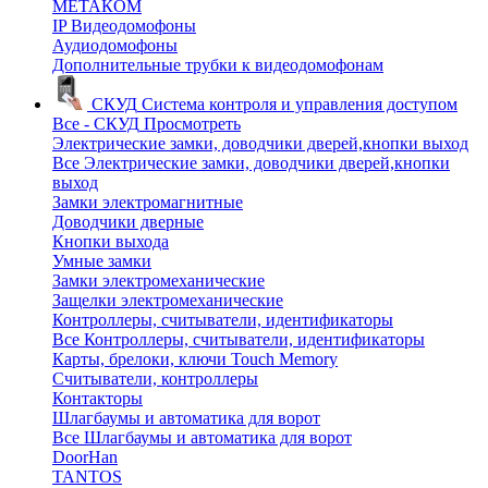
МЕТАКОМ
IP Видеодомофоны
Аудиодомофоны
Дополнительные трубки к видеодомофонам
СКУД
Система контроля и управления доступом
Все - СКУД
Просмотреть
Электрические замки, доводчики дверей,кнопки выход
Все Электрические замки, доводчики дверей,кнопки
выход
Замки электромагнитные
Доводчики дверные
Кнопки выхода
Умные замки
Замки электромеханические
Защелки электромеханические
Контроллеры, считыватели, идентификаторы
Все Контроллеры, считыватели, идентификаторы
Карты, брелоки, ключи Touch Memory
Считыватели, контроллеры
Контакторы
Шлагбаумы и автоматика для ворот
Все Шлагбаумы и автоматика для ворот
DoorHan
TANTOS