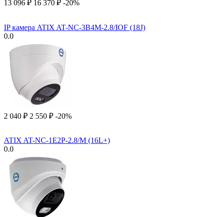
13 096
₽
16 370
₽
-20%
IP камера ATIX AT-NC-3B4M-2.8/IOF (18J)
0.0
2 040
₽
2 550
₽
-20%
ATIX AT-NC-1E2P-2.8/M (16L+)
0.0