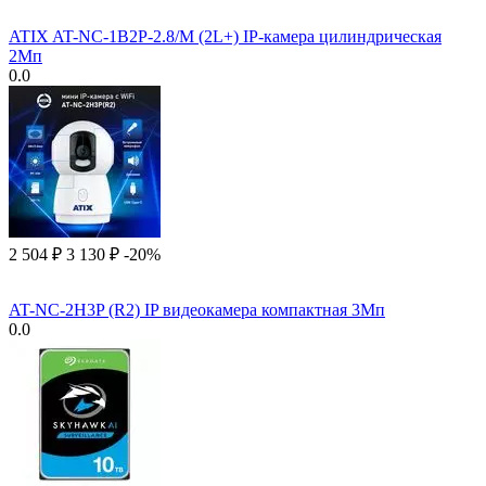
ATIX AT-NC-1B2P-2.8/M (2L+) IP-камера цилиндрическая
2Мп
0.0
2 504
₽
3 130
₽
-20%
AT-NC-2H3P (R2) IP видеокамера компактная 3Мп
0.0