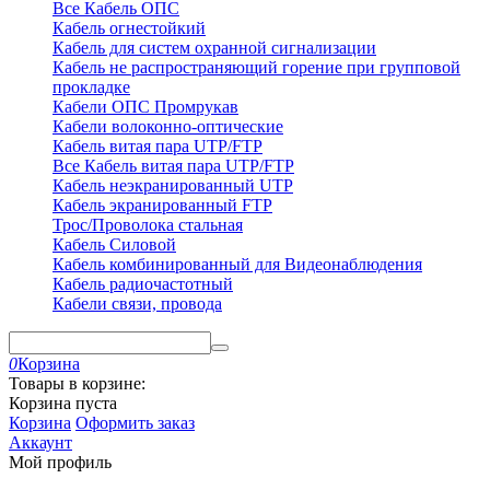
Все Кабель ОПС
Кабель огнестойкий
Кабель для систем охранной сигнализации
Кабель не распространяющий горение при групповой
прокладке
Кабели ОПС Промрукав
Кабели волоконно-оптические
Кабель витая пара UTP/FTP
Все Кабель витая пара UTP/FTP
Кабель неэкранированный UTP
Кабель экранированный FTP
Трос/Проволока стальная
Кабель Силовой
Кабель комбинированный для Видеонаблюдения
Кабель радиочастотный
Кабели связи, провода
0
Корзина
Товары в корзине:
Корзина пуста
Корзина
Оформить заказ
Аккаунт
Мой профиль