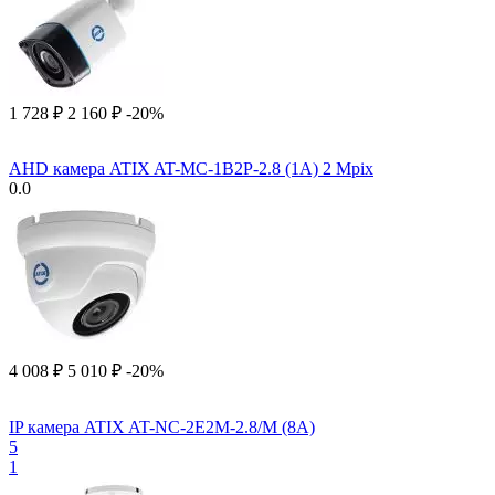
1 728
₽
2 160
₽
-20%
AHD камера ATIX AT-MC-1B2P-2.8 (1A) 2 Mpix
0.0
4 008
₽
5 010
₽
-20%
IP камера ATIX AT-NC-2E2M-2.8/M (8A)
5
1