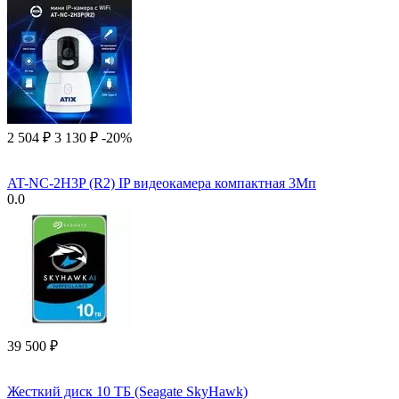
2 504
₽
3 130
₽
-20%
AT-NC-2H3P (R2) IP видеокамера компактная 3Мп
0.0
39 500
₽
Жесткий диск 10 ТБ (Seagate SkyHawk)