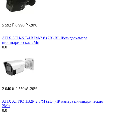
5 592
₽
6 990
₽
-20%
ATIX ATH-NC-1B2M-2.8 (2B) BL IP-видеокамера
цилиндрическая 2Мп
0.0
2 040
₽
2 550
₽
-20%
ATIX AT-NC-1B2P-2.8/M (2L+) IP-камера цилиндрическая
2Мп
0.0