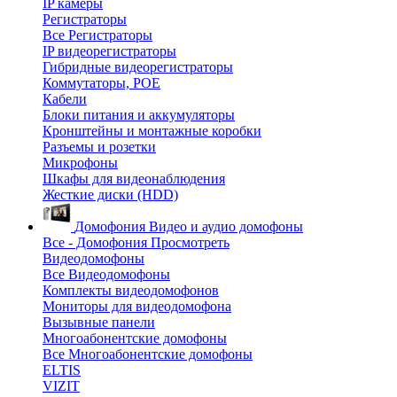
IP камеры
Регистраторы
Все Регистраторы
IP видеорегистраторы
Гибридные видеорегистраторы
Коммутаторы, POE
Кабели
Блоки питания и аккумуляторы
Кронштейны и монтажные коробки
Разъемы и розетки
Микрофоны
Шкафы для видеонаблюдения
Жесткие диски (HDD)
Домофония
Видео и аудио домофоны
Все - Домофония
Просмотреть
Видеодомофоны
Все Видеодомофоны
Комплекты видеодомофонов
Мониторы для видеодомофона
Вызывные панели
Многоабонентские домофоны
Все Многоабонентские домофоны
ELTIS
VIZIT