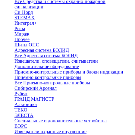
Все Средства и системы охранно-пожарной
сигнализации
Си-Норд
STEMAX
Интеграл+
Ритм
Мираж
Прочее
Щиты ОПС
Адресная система БОЛИД
Все Адресная система БОЛИД
Извещатели, оповещатели, считыватели
Дополнительное оборудование
Приемно-контрольные приборы и блоки индикации
Приемно-контрольные приборы
Все Приемно-контрольные приборы
Сибирский Арсенал
Рубеж
ГРАНД МАГИСТР
Альтоника
ТЕКО
ЭЛЕСТА
Специальные и дополнительные устройства
ВЭРС
Извещатели охранные внутренние