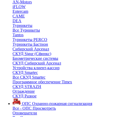
AN-Motors
iFLOW
Entercam
CAME
DEA
Турникеты
Все Турникеты
Tantos
Турникеты PERCO
Турникеты Бастион
Сибирский Арсенал
СКУД Sigur (Сфинкс)
Биометрические системы
СКУД Сибирский Арсенал
Устройства клиент-кассир
СКУД Smartec
Все СКУД Smartec
Программное обеспечение Timex
СКУД STRAZH
Ограждение
СКУД Разное
ОПС
Охранно-пожарная сигнализация
Все - ОПС
Просмотреть
Оповещатели