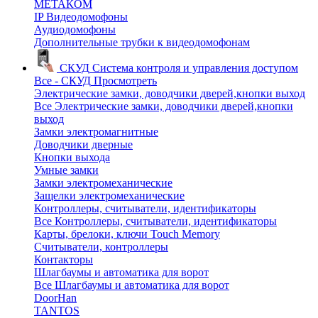
МЕТАКОМ
IP Видеодомофоны
Аудиодомофоны
Дополнительные трубки к видеодомофонам
СКУД
Система контроля и управления доступом
Все - СКУД
Просмотреть
Электрические замки, доводчики дверей,кнопки выход
Все Электрические замки, доводчики дверей,кнопки
выход
Замки электромагнитные
Доводчики дверные
Кнопки выхода
Умные замки
Замки электромеханические
Защелки электромеханические
Контроллеры, считыватели, идентификаторы
Все Контроллеры, считыватели, идентификаторы
Карты, брелоки, ключи Touch Memory
Считыватели, контроллеры
Контакторы
Шлагбаумы и автоматика для ворот
Все Шлагбаумы и автоматика для ворот
DoorHan
TANTOS