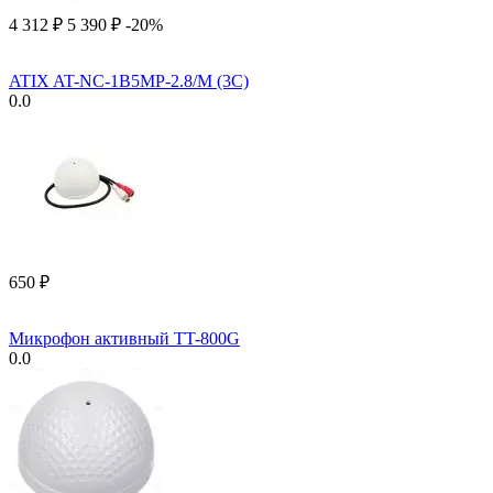
4 312
₽
5 390
₽
-20%
ATIX AT-NC-1B5MP-2.8/M (3C)
0.0
‍650‍
₽
Микрофон активный TT-800G
0.0