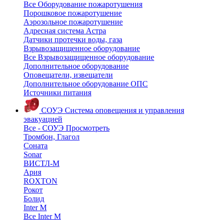
Все Оборудование пожаротушения
Порошковое пожаротушение
Аэрозольное пожаротушение
Адресная система Астра
Датчики протечки воды, газа
Взрывозащищенное оборудование
Все Взрывозащищенное оборудование
Дополнительное оборудование
Оповещатели, извещатели
Дополнительное оборудование ОПС
Источники питания
СОУЭ
Система оповещения и управления
эвакуацией
Все - СОУЭ
Просмотреть
Тромбон, Глагол
Соната
Sonar
ВИСТЛ-М
Ария
ROXTON
Рокот
Болид
Inter M
Все Inter M