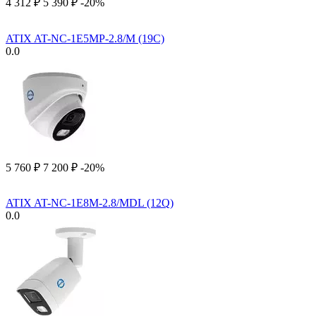
4 312
₽
5 390
₽
-20%
ATIX AT-NC-1E5MP-2.8/M (19C)
0.0
5 760
₽
7 200
₽
-20%
ATIX AT-NC-1E8M-2.8/MDL (12Q)
0.0