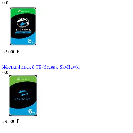
0.0
32 000
₽
Жесткий диск 8 ТБ (Seagate SkyHawk)
0.0
29 500
₽