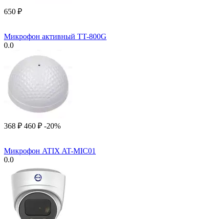
‍650‍
₽
Микрофон активный TT-800G
0.0
‍368‍
₽
‍460‍
₽
-20%
Микрофон ATIX AT-MIC01
0.0