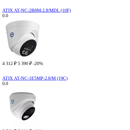
ATIX AT-NC-2B8M-2.8/MDL (10F)
0.0
4 312
₽
5 390
₽
-20%
ATIX AT-NC-1E5MP-2.8/M (19C)
0.0