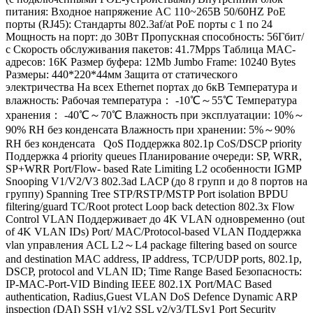
питания: Входное напряжение AC 110~265В 50/60HZ PoE
порты (RJ45): Стандарты 802.3af/at PoE порты с 1 по 24
Мощность на порт: до 30Вт Пропускная способность: 56Гбит/
с Скорость обслуживания пакетов: 41.7Mpps Таблица MAC-
адресов: 16K Размер буфера: 12Mb Jumbo Framе: 10240 Bytes
Размеры: 440*220*44мм Защита от статического
электричества На всех Ethernet портах до 6кВ Температура и
влажность: Рабочая температура： -10℃～55℃ Температура
хранения： -40℃～70℃ Влажность при эксплуатации: 10%～
90% RH без конденсата Влажность при хранении: 5%～90%
RH без конденсата QoS Поддержка 802.1p CoS/DSCP priority
Поддержка 4 priority queues Планирование очереди: SP, WRR,
SP+WRR Port/Flow- based Rate Limiting L2 особенности IGMP
Snooping V1/V2/V3 802.3ad LACP (до 8 групп и до 8 портов на
группу) Spanning Tree STP/RSTP/MSTP Port isolation BPDU
filtering/guard TC/Root protect Loop back detection 802.3x Flow
Control VLAN Поддерживает до 4K VLAN одновременно (out
of 4K VLAN IDs) Port/ MAC/Protocol-based VLAN Поддержка
vlan управления ACL L2～L4 package filtering based on source
and destination MAC address, IP address, TCP/UDP ports, 802.1p,
DSCP, protocol and VLAN ID; Time Range Based Безопасность:
IP-MAC-Port-VID Binding IEEE 802.1X Port/MAC Based
authentication, Radius,Guest VLAN DoS Defence Dynamic ARP
inspection (DAI) SSH v1/v2 SSL v2/v3/TLSv1 Port Security