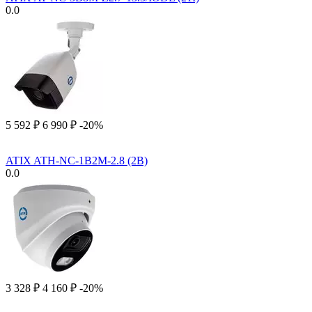
0.0
5 592
₽
6 990
₽
-20%
ATIX ATH-NC-1B2M-2.8 (2B)
0.0
3 328
₽
4 160
₽
-20%