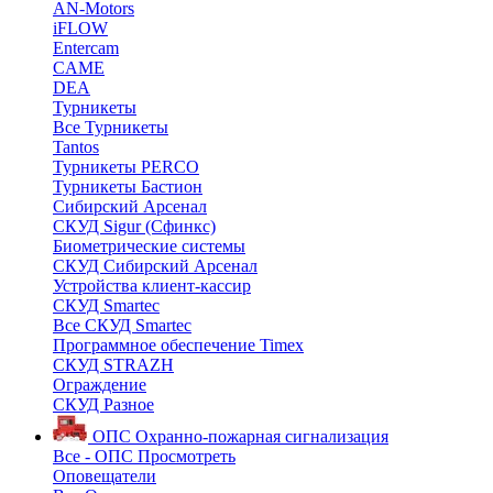
AN-Motors
iFLOW
Entercam
CAME
DEA
Турникеты
Все Турникеты
Tantos
Турникеты PERCO
Турникеты Бастион
Сибирский Арсенал
СКУД Sigur (Сфинкс)
Биометрические системы
СКУД Сибирский Арсенал
Устройства клиент-кассир
СКУД Smartec
Все СКУД Smartec
Программное обеспечение Timex
СКУД STRAZH
Ограждение
СКУД Разное
ОПС
Охранно-пожарная сигнализация
Все - ОПС
Просмотреть
Оповещатели