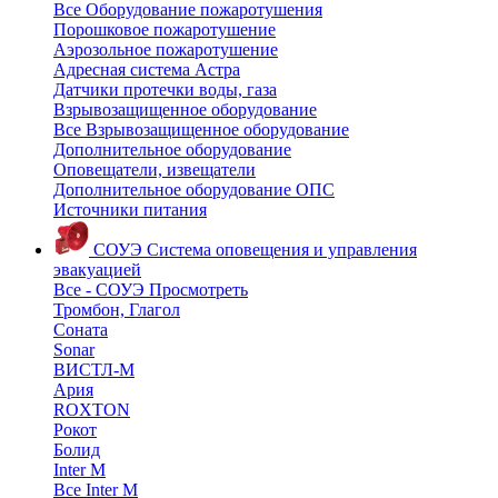
Все Оборудование пожаротушения
Порошковое пожаротушение
Аэрозольное пожаротушение
Адресная система Астра
Датчики протечки воды, газа
Взрывозащищенное оборудование
Все Взрывозащищенное оборудование
Дополнительное оборудование
Оповещатели, извещатели
Дополнительное оборудование ОПС
Источники питания
СОУЭ
Система оповещения и управления
эвакуацией
Все - СОУЭ
Просмотреть
Тромбон, Глагол
Соната
Sonar
ВИСТЛ-М
Ария
ROXTON
Рокот
Болид
Inter M
Все Inter M