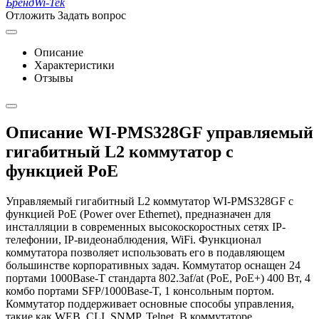
Бренд
Wi-Tek
Отложить
Задать вопрос
Описание
Характеристики
Отзывы
Описание WI-PMS328GF управляемый
гигабитный L2 коммутатор с
функцией PoE
Управляемый гигабитный L2 коммутатор WI-PMS328GF с
функцией PoE (Power over Ethernet), предназначен для
инсталляции в современных высокоскоростных сетях IP-
телефонии, IP-видеонаблюдения, WiFi. Функционал
коммутатора позволяет использовать его в подавляющем
большинстве корпоративных задач. Коммутатор оснащен 24
портами 1000Base-T стандарта 802.3af/at (PoE, PoE+) 400 Вт, 4
комбо портами SFP/1000Base-T, 1 консольным портом.
Коммутатор поддерживает основные способы управления,
такие как WEB, CLI, SNMP, Telnet. В коммутаторе