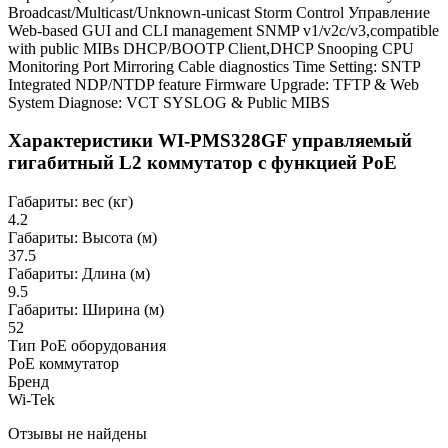
Broadcast/Multicast/Unknown-unicast Storm Control Управление
Web-based GUI and CLI management SNMP v1/v2c/v3,compatible
with public MIBs DHCP/BOOTP Client,DHCP Snooping CPU
Monitoring Port Mirroring Cable diagnostics Time Setting: SNTP
Integrated NDP/NTDP feature Firmware Upgrade: TFTP & Web
System Diagnose: VCT SYSLOG & Public MIBS
Характеристики WI-PMS328GF управляемый
гигабитный L2 коммутатор с функцией PoE
Габариты: вес (кг)
4.2
Габариты: Высота (м)
37.5
Габариты: Длина (м)
9.5
Габариты: Ширина (м)
52
Тип PoE оборудования
PoE коммутатор
Бренд
Wi-Tek
Отзывы не найдены