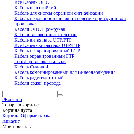
Все Кабель ОПС
Кабель огнестойкий
Кабель для систем охранной сигнализации
Кабель не распространяющий горение при групповой
прокладке
Кабели ОПС Промрукав
Кабели волоконно-оптические
Кабель витая пара UTP/FTP
Все Кабель витая пара UTP/FTP
Кабель неэкранированный UTP
Кабель экранированный FTP
Трос/Проволока стальная
Кабель Силовой
Кабель комбинированный для Видеонаблюдения
Кабель радиочастотный
Кабели связи, провода
0
Корзина
Товары в корзине:
Корзина пуста
Корзина
Оформить заказ
Аккаунт
Мой профиль