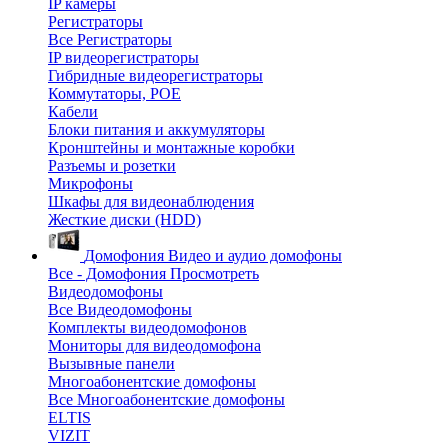
IP камеры
Регистраторы
Все Регистраторы
IP видеорегистраторы
Гибридные видеорегистраторы
Коммутаторы, POE
Кабели
Блоки питания и аккумуляторы
Кронштейны и монтажные коробки
Разъемы и розетки
Микрофоны
Шкафы для видеонаблюдения
Жесткие диски (HDD)
Домофония
Видео и аудио домофоны
Все - Домофония
Просмотреть
Видеодомофоны
Все Видеодомофоны
Комплекты видеодомофонов
Мониторы для видеодомофона
Вызывные панели
Многоабонентские домофоны
Все Многоабонентские домофоны
ELTIS
VIZIT