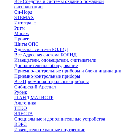
Все Средства и системы охранно-пожарной
сигнализации
Си-Норд
STEMAX
Интеграл+
Ритм
Мираж
Прочее
Щиты ОПС
Адресная система БОЛИД
Все Адресная система БОЛИД
Извещатели, оповещатели, считыватели
Дополнительное оборудование
Приемно-контрольные приборы и блоки индикации
Приемно-контрольные приборы
Все Приемно-контрольные приборы
Сибирский Арсенал
Рубеж
ГРАНД МАГИСТР
Альтоника
ТЕКО
ЭЛЕСТА
Специальные и дополнительные устройства
ВЭРС
Извещатели охранные внутренние