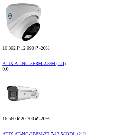
10 392
₽
12 990
₽
-20%
ATIX AT-NC-3E8M-2.8/M (12I)
0.0
16 560
₽
20 700
₽
-20%
ATIX AT-NC-3B8M-Z2.7-13.5/IODL (21I)