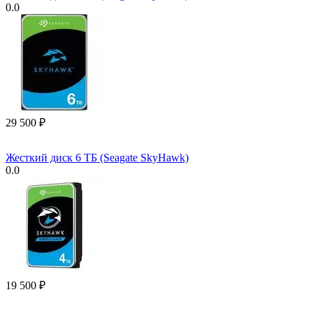
0.0
29 500
₽
Жесткий диск 6 ТБ (Seagate SkyHawk)
0.0
19 500
₽