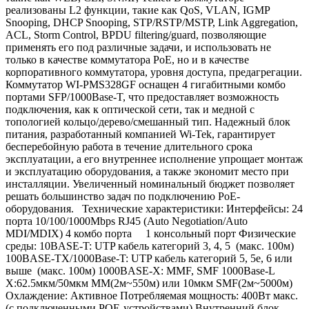
реализованы L2 функции, такие как QoS, VLAN, IGMP
Snooping, DHCP Snooping, STP/RSTP/MSTP, Link Aggregation,
ACL, Storm Control, BPDU filtering/guard, позволяющие
применять его под различные задачи, и использовать не
только в качестве коммутатора PoE, но и в качестве
корпоративного коммутатора, уровня доступа, предагрегации.
Коммутатор WI-PMS328GF оснащен 4 гигабитными комбо
портами SFP/1000Base-T, что предоставляет возможность
подключения, как к оптической сети, так и медной с
топологией кольцо/дерево/смешанный тип. Надежный блок
питания, разработанный компанией Wi-Tek, гарантирует
бесперебойную работа в течение длительного срока
эксплуатации, а его внутреннее исполнение упрощает монтаж
и эксплуатацию оборудования, а также экономит место при
инсталляции. Увеличенный номинальный бюджет позволяет
решать большинство задач по подключению PoE-
оборудования. Технические характеристики: Интерфейсы: 24
порта 10/100/1000Mbps RJ45 (Auto Negotiation/Auto
MDI/MDIX) 4 комбо порта 1 консольный порт Физические
среды: 10BASE-T: UTP кабель категорий 3, 4, 5 (макс. 100м)
100BASE-TX/1000Base-T: UTP кабель категорий 5, 5e, 6 или
выше (макс. 100м) 1000BASE-X: MMF, SMF 1000Base-L
X:62.5мкм/50мкм MM(2м~550м) или 10мкм SMF(2м~5000м)
Охлаждение: Активное Потребляемая мощность: 400Вт макс.
(с подключенными POE-устройствами) Внутренний блок