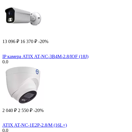
13 096
₽
16 370
₽
-20%
IP камера ATIX AT-NC-3B4M-2.8/IOF (18J)
0.0
2 040
₽
2 550
₽
-20%
ATIX AT-NC-1E2P-2.8/M (16L+)
0.0