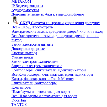
МЕТАКОМ
IP Видеодомофоны
Аудиодомофоны
Дополнительные трубки к видеодомофонам
СКУД
Система контроля и управления доступом
Все - СКУД
Просмотреть
Электрические замки, доводчики дверей,кнопки выход
Все Электрические замки, доводчики дверей,кнопки
выход
Замки электромагнитные
Доводчики дверные
Кнопки выхода
Умные замки
Замки электромеханические
Защелки электромеханические
Контроллеры, считыватели, идентификаторы
Все Контроллеры, считыватели, идентификаторы
Карты, брелоки, ключи Touch Memory
Считыватели, контроллеры
Контакторы
Шлагбаумы и автоматика для ворот
Все Шлагбаумы и автоматика для ворот
DoorHan
TANTOS