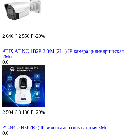
2 040
₽
2 550
₽
-20%
ATIX AT-NC-1B2P-2.8/M (2L+) IP-камера цилиндрическая
2Мп
0.0
2 504
₽
3 130
₽
-20%
AT-NC-2H3P (R2) IP видеокамера компактная 3Мп
0.0