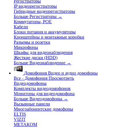
Регистраторы
IP видеорегистраторы
Гибридные видеорегистраторы
Больше Регистраторы
→
Коммутаторы, POE
Кабели
Блоки питания и аккумуляторы
Кронштейны и монтажные коробки
Разъемы и розетки
Микрофоны
Шкафы для видеонаблюдения
Жесткие диски (HDD)
Больше Видеонаблюдение
→
Домофония
Видео и аудио домофоны
Все - Домофония
Просмотреть
Видеодомофоны
Комплекты видеодомофонов
Мониторы для видеодомофона
Больше Видеодомофоны
→
Вызывные панели
Многоабонентские домофоны
ELTIS
VIZIT
МЕТАКОМ