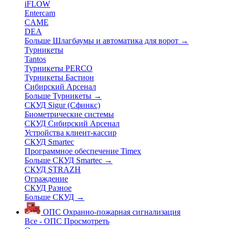
iFLOW
Entercam
CAME
DEA
Больше Шлагбаумы и автоматика для ворот
→
Турникеты
Tantos
Турникеты PERCO
Турникеты Бастион
Сибирский Арсенал
Больше Турникеты
→
СКУД Sigur (Сфинкс)
Биометрические системы
СКУД Сибирский Арсенал
Устройства клиент-кассир
СКУД Smartec
Программное обеспечение Timex
Больше СКУД Smartec
→
СКУД STRAZH
Ограждение
СКУД Разное
Больше СКУД
→
ОПС
Охранно-пожарная сигнализация
Все - ОПС
Просмотреть