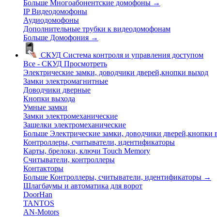
Больше Многоабонентские домофоны
→
IP Видеодомофоны
Аудиодомофоны
Дополнительные трубки к видеодомофонам
Больше Домофония
→
СКУД
Система контроля и управления доступом
Все - СКУД
Просмотреть
Электрические замки, доводчики дверей,кнопки выход
Замки электромагнитные
Доводчики дверные
Кнопки выхода
Умные замки
Замки электромеханические
Защелки электромеханические
Больше Электрические замки, доводчики дверей,кнопки
Контроллеры, считыватели, идентификаторы
Карты, брелоки, ключи Touch Memory
Считыватели, контроллеры
Контакторы
Больше Контроллеры, считыватели, идентификаторы
→
Шлагбаумы и автоматика для ворот
DoorHan
TANTOS
AN-Motors