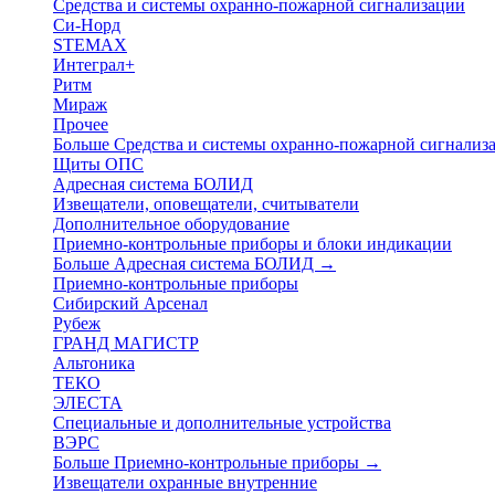
Средства и системы охранно-пожарной сигнализации
Си-Норд
STEMAX
Интеграл+
Ритм
Мираж
Прочее
Больше Средства и системы охранно-пожарной сигнали
Щиты ОПС
Адресная система БОЛИД
Извещатели, оповещатели, считыватели
Дополнительное оборудование
Приемно-контрольные приборы и блоки индикации
Больше Адресная система БОЛИД
→
Приемно-контрольные приборы
Сибирский Арсенал
Рубеж
ГРАНД МАГИСТР
Альтоника
ТЕКО
ЭЛЕСТА
Специальные и дополнительные устройства
ВЭРС
Больше Приемно-контрольные приборы
→
Извещатели охранные внутренние