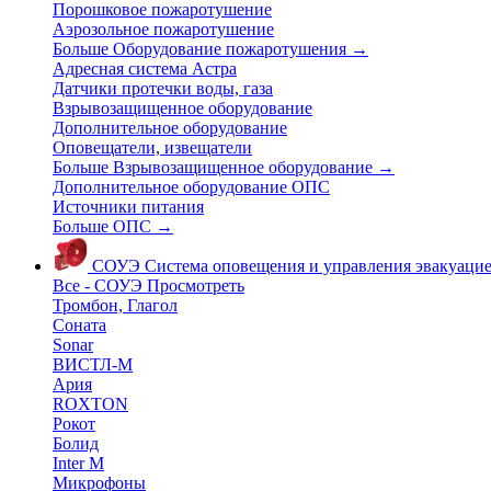
Порошковое пожаротушение
Аэрозольное пожаротушение
Больше Оборудование пожаротушения
→
Адресная система Астра
Датчики протечки воды, газа
Взрывозащищенное оборудование
Дополнительное оборудование
Оповещатели, извещатели
Больше Взрывозащищенное оборудование
→
Дополнительное оборудование ОПС
Источники питания
Больше ОПС
→
СОУЭ
Система оповещения и управления эвакуаци
Все - СОУЭ
Просмотреть
Тромбон, Глагол
Соната
Sonar
ВИСТЛ-М
Ария
ROXTON
Рокот
Болид
Inter M
Микрофоны