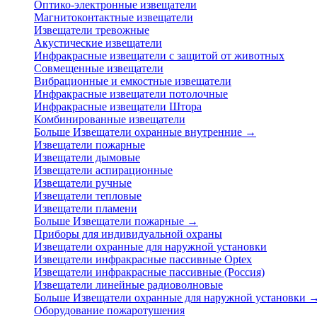
Оптико-электронные извещатели
Магнитоконтактные извещатели
Извещатели тревожные
Акустические извещатели
Инфракрасные извещатели с защитой от животных
Совмещенные извещатели
Вибрационные и емкостные извещатели
Инфракрасные извещатели потолочные
Инфракрасные извещатели Штора
Комбинированные извещатели
Больше Извещатели охранные внутренние
→
Извещатели пожарные
Извещатели дымовые
Извещатели аспирационные
Извещатели ручные
Извещатели тепловые
Извещатели пламени
Больше Извещатели пожарные
→
Приборы для индивидуальной охраны
Извещатели охранные для наружной установки
Извещатели инфракрасные пассивные Optex
Извещатели инфракрасные пассивные (Россия)
Извещатели линейные радиоволновые
Больше Извещатели охранные для наружной установки
Оборудование пожаротушения