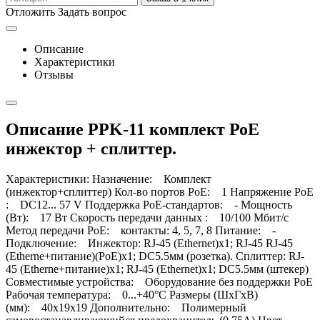
Отложить
Задать вопрос
Описание
Характеристики
Отзывы
Описание PPK-11 комплект РоЕ
инжектор + сплиттер.
Характеристики: Назначение: Комплект
(инжектор+сплиттер) Кол-во портов PoE: 1 Напряжение PoE
: DC12... 57 V Поддержка PoE-стандартов: - Мощность
(Вт): 17 Вт Скорость передачи данных : 10/100 Мбит/с
Метод передачи PoE: контакты: 4, 5, 7, 8 Питание: -
Подключение: Инжектор: RJ-45 (Ethernet)х1; RJ-45 RJ-45
(Etherne+питание)(PoE)х1; DC5.5мм (розетка). Сплиттер: RJ-
45 (Etherne+питание)х1; RJ-45 (Ethernet)х1; DC5.5мм (штекер)
Совместимые устройства: Оборудование без поддержки PoE
Рабочая температура: 0...+40°С Размеры (ШхГхВ)
(мм): 40х19х19 Дополнительно: Полимерный