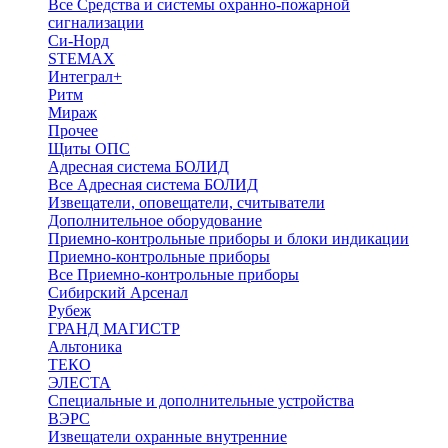
Все Средства и системы охранно-пожарной
сигнализации
Си-Норд
STEMAX
Интеграл+
Ритм
Мираж
Прочее
Щиты ОПС
Адресная система БОЛИД
Все Адресная система БОЛИД
Извещатели, оповещатели, считыватели
Дополнительное оборудование
Приемно-контрольные приборы и блоки индикации
Приемно-контрольные приборы
Все Приемно-контрольные приборы
Сибирский Арсенал
Рубеж
ГРАНД МАГИСТР
Альтоника
ТЕКО
ЭЛЕСТА
Специальные и дополнительные устройства
ВЭРС
Извещатели охранные внутренние