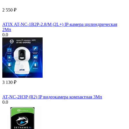
2 550
₽
ATIX AT-NC-1B2P-2.8/M (2L+) IP-камера цилиндрическая
2Мп
0.0
3 130
₽
AT-NC-2H3P (R2) IP видеокамера компактная 3Мп
0.0