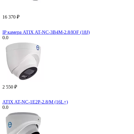
16 370
₽
IP камера ATIX AT-NC-3B4M-2.8/IOF (18J)
0.0
2 550
₽
ATIX AT-NC-1E2P-2.8/M (16L+)
0.0