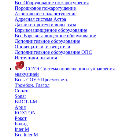
Все Оборудование пожаротушения
Порошковое пожаротушение
Аэрозольное пожаротушение
Адресная система Астра
Датчики протечки воды, газа
Взрывозащищенное оборудование
Все Взрывозащищенное оборудование
Дополнительное оборудование
Оповещатели, извещатели
Дополнительное оборудование ОПС
Источники питания
СОУЭ
Система оповещения и управления
эвакуацией
Все - СОУЭ
Просмотреть
Тромбон, Глагол
Соната
Sonar
ВИСТЛ-М
Ария
ROXTON
Рокот
Болид
Inter M
Все Inter M