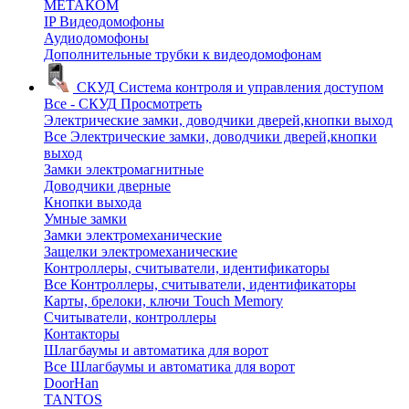
МЕТАКОМ
IP Видеодомофоны
Аудиодомофоны
Дополнительные трубки к видеодомофонам
СКУД
Система контроля и управления доступом
Все - СКУД
Просмотреть
Электрические замки, доводчики дверей,кнопки выход
Все Электрические замки, доводчики дверей,кнопки
выход
Замки электромагнитные
Доводчики дверные
Кнопки выхода
Умные замки
Замки электромеханические
Защелки электромеханические
Контроллеры, считыватели, идентификаторы
Все Контроллеры, считыватели, идентификаторы
Карты, брелоки, ключи Touch Memory
Считыватели, контроллеры
Контакторы
Шлагбаумы и автоматика для ворот
Все Шлагбаумы и автоматика для ворот
DoorHan
TANTOS