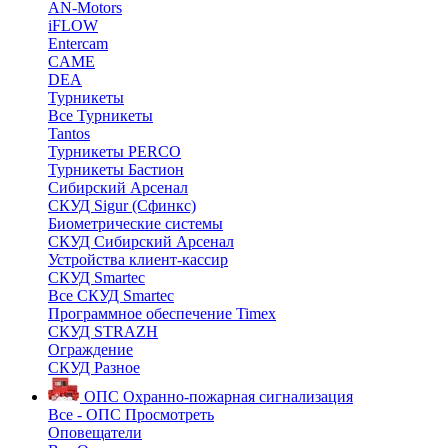
AN-Motors
iFLOW
Entercam
CAME
DEA
Турникеты
Все Турникеты
Tantos
Турникеты PERCO
Турникеты Бастион
Сибирский Арсенал
СКУД Sigur (Сфинкс)
Биометрические системы
СКУД Сибирский Арсенал
Устройства клиент-кассир
СКУД Smartec
Все СКУД Smartec
Программное обеспечение Timex
СКУД STRAZH
Ограждение
СКУД Разное
ОПС
Охранно-пожарная сигнализация
Все - ОПС
Просмотреть
Оповещатели