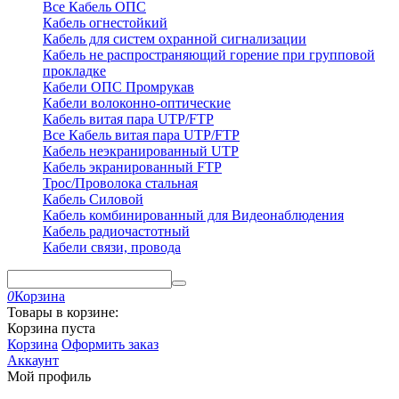
Все Кабель ОПС
Кабель огнестойкий
Кабель для систем охранной сигнализации
Кабель не распространяющий горение при групповой
прокладке
Кабели ОПС Промрукав
Кабели волоконно-оптические
Кабель витая пара UTP/FTP
Все Кабель витая пара UTP/FTP
Кабель неэкранированный UTP
Кабель экранированный FTP
Трос/Проволока стальная
Кабель Силовой
Кабель комбинированный для Видеонаблюдения
Кабель радиочастотный
Кабели связи, провода
0
Корзина
Товары в корзине:
Корзина пуста
Корзина
Оформить заказ
Аккаунт
Мой профиль