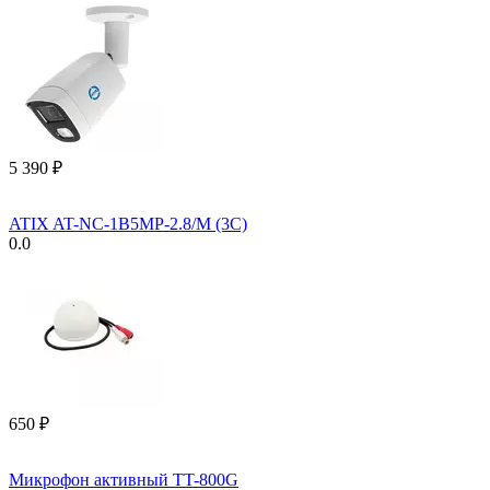
5 390
₽
ATIX AT-NC-1B5MP-2.8/M (3C)
0.0
‍650‍
₽
Микрофон активный TT-800G