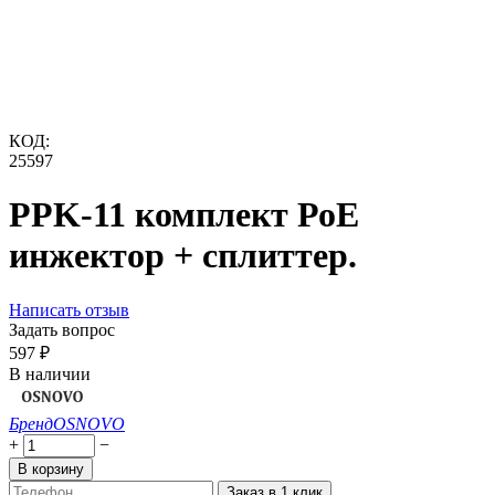
КОД:
25597
PPK-11 комплект РоЕ
инжектор + сплиттер.
Написать отзыв
Задать вопрос
‍597‍
₽
В наличии
Бренд
OSNOVO
+
−
В корзину
Заказ в 1 клик