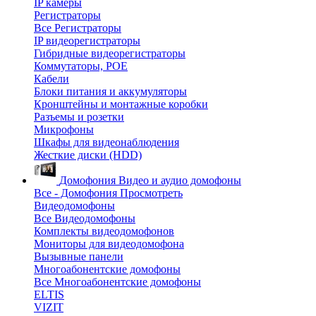
IP камеры
Регистраторы
Все Регистраторы
IP видеорегистраторы
Гибридные видеорегистраторы
Коммутаторы, POE
Кабели
Блоки питания и аккумуляторы
Кронштейны и монтажные коробки
Разъемы и розетки
Микрофоны
Шкафы для видеонаблюдения
Жесткие диски (HDD)
Домофония
Видео и аудио домофоны
Все - Домофония
Просмотреть
Видеодомофоны
Все Видеодомофоны
Комплекты видеодомофонов
Мониторы для видеодомофона
Вызывные панели
Многоабонентские домофоны
Все Многоабонентские домофоны
ELTIS
VIZIT