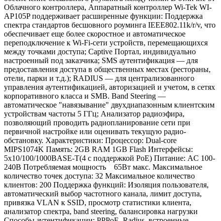
Облачного контроллера, Аппаратный контроллер Wi-Tek WI-
AP105P поддерживает расширенные функции: Поддержка
спектра стандартов бесшовного роуминга IEEE802.11k/r/v, что
обеспечивает еще более скоростное и автоматическое
переподключение к Wi-Fi-сети устройств, перемещающихся
между точками доступа; Captive Портал, индивидуально
настроенный под заказчика; SMS аутентификация — для
предоставления доступа в общественных местах (рестораны,
отели, парки и т.д.); RADIUS — для централизованного
управления аутентификацией, авторизацией и учетом, в сетях
корпоративного класса и SMB. Band Steering —
автоматическое "навязывание" двухдиапазонным клиентским
устройствам частоты 5 ГГц; Анализатор радиоэфира,
позволяющий проводить радиопланирование сети при
первичной настройке или оценивать текущую радио-
обстановку. Характеристики: Процессор: Dual-core
MIPS1074K Память: 2GB RAM 1GB Flash Интерфейсы:
5x10/100/1000BASE-T(4 с поддержкой PoE) Питание: AC 100-
240В Потребляемая мощность 65Вт макс. Максимальное
количество точек доступа: 32 Максимальное количество
клиентов: 200 Поддержка функций: Изоляция пользователя,
автоматический выбор частотного канала, лимит доступа,
привязка VLAN к SSID, просмотр статистики клиента,
анализатор спектра, band steering, балансировка нагрузки
Способы аутентификации: PPPoE, Radius, встроенные