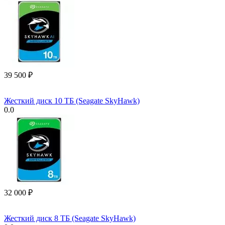
39 500
₽
Жесткий диск 10 ТБ (Seagate SkyHawk)
0.0
32 000
₽
Жесткий диск 8 ТБ (Seagate SkyHawk)