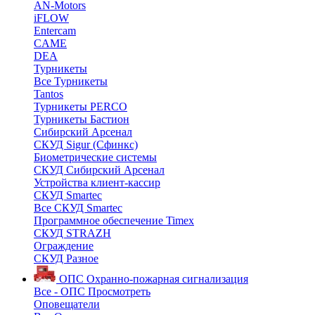
AN-Motors
iFLOW
Entercam
CAME
DEA
Турникеты
Все Турникеты
Tantos
Турникеты PERCO
Турникеты Бастион
Сибирский Арсенал
СКУД Sigur (Сфинкс)
Биометрические системы
СКУД Сибирский Арсенал
Устройства клиент-кассир
СКУД Smartec
Все СКУД Smartec
Программное обеспечение Timex
СКУД STRAZH
Ограждение
СКУД Разное
ОПС
Охранно-пожарная сигнализация
Все - ОПС
Просмотреть
Оповещатели