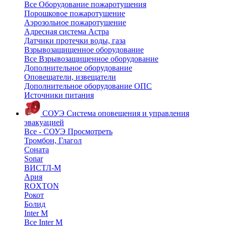
Все Оборудование пожаротушения
Порошковое пожаротушение
Аэрозольное пожаротушение
Адресная система Астра
Датчики протечки воды, газа
Взрывозащищенное оборудование
Все Взрывозащищенное оборудование
Дополнительное оборудование
Оповещатели, извещатели
Дополнительное оборудование ОПС
Источники питания
СОУЭ
Система оповещения и управления
эвакуацией
Все - СОУЭ
Просмотреть
Тромбон, Глагол
Соната
Sonar
ВИСТЛ-М
Ария
ROXTON
Рокот
Болид
Inter M
Все Inter M