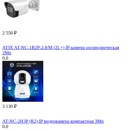
2 550
₽
ATIX AT-NC-1B2P-2.8/M (2L+) IP-камера цилиндрическая
2Мп
0.0
3 130
₽
AT-NC-2H3P (R2) IP видеокамера компактная 3Мп
0.0