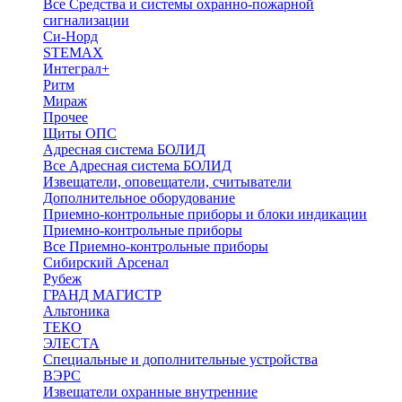
Все Средства и системы охранно-пожарной
сигнализации
Си-Норд
STEMAX
Интеграл+
Ритм
Мираж
Прочее
Щиты ОПС
Адресная система БОЛИД
Все Адресная система БОЛИД
Извещатели, оповещатели, считыватели
Дополнительное оборудование
Приемно-контрольные приборы и блоки индикации
Приемно-контрольные приборы
Все Приемно-контрольные приборы
Сибирский Арсенал
Рубеж
ГРАНД МАГИСТР
Альтоника
ТЕКО
ЭЛЕСТА
Специальные и дополнительные устройства
ВЭРС
Извещатели охранные внутренние