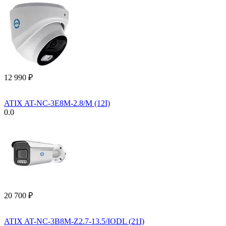
12 990
₽
ATIX AT-NC-3E8M-2.8/M (12I)
0.0
20 700
₽
ATIX AT-NC-3B8M-Z2.7-13.5/IODL (21I)