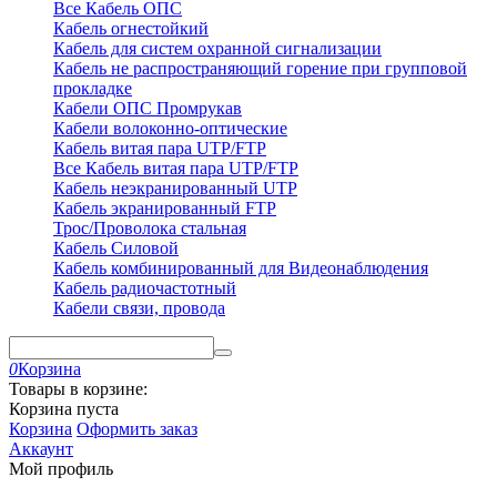
Все Кабель ОПС
Кабель огнестойкий
Кабель для систем охранной сигнализации
Кабель не распространяющий горение при групповой
прокладке
Кабели ОПС Промрукав
Кабели волоконно-оптические
Кабель витая пара UTP/FTP
Все Кабель витая пара UTP/FTP
Кабель неэкранированный UTP
Кабель экранированный FTP
Трос/Проволока стальная
Кабель Силовой
Кабель комбинированный для Видеонаблюдения
Кабель радиочастотный
Кабели связи, провода
0
Корзина
Товары в корзине:
Корзина пуста
Корзина
Оформить заказ
Аккаунт
Мой профиль