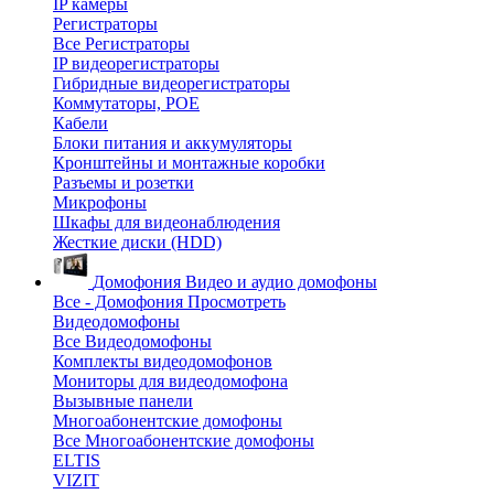
IP камеры
Регистраторы
Все Регистраторы
IP видеорегистраторы
Гибридные видеорегистраторы
Коммутаторы, POE
Кабели
Блоки питания и аккумуляторы
Кронштейны и монтажные коробки
Разъемы и розетки
Микрофоны
Шкафы для видеонаблюдения
Жесткие диски (HDD)
Домофония
Видео и аудио домофоны
Все - Домофония
Просмотреть
Видеодомофоны
Все Видеодомофоны
Комплекты видеодомофонов
Мониторы для видеодомофона
Вызывные панели
Многоабонентские домофоны
Все Многоабонентские домофоны
ELTIS
VIZIT