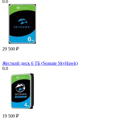
0.0
29 500
₽
Жесткий диск 6 ТБ (Seagate SkyHawk)
0.0
19 500
₽