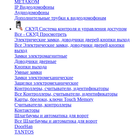
МЕТАКОМ
IP Видеодомофоны
Аудиодомофоны
Дополнительные трубки к видеодомофонам
СКУД
Система контроля и управления доступом
Все - СКУД
Просмотреть
Электрические замки, доводчики дверей,кнопки выход
Все Электрические замки, доводчики дверей,кнопки
выход
Замки электромагнитные
Доводчики дверные
Кнопки выхода
Умные замки
Замки электромеханические
Защелки электромеханические
Контроллеры, считыватели, идентификаторы
Все Контроллеры, считыватели, идентификаторы
Карты, брелоки, ключи Touch Memory
Считыватели, контроллеры
Контакторы
Шлагбаумы и автоматика для ворот
Все Шлагбаумы и автоматика для ворот
DoorHan
TANTOS