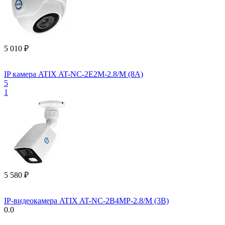
5 010
₽
IP камера ATIX AT-NC-2E2M-2.8/M (8A)
5
1
5 580
₽
IP-видеокамера ATIX AT-NC-2B4MP-2.8/M (3B)
0.0