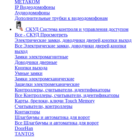
МЕТАКОМ
IP Видеодомофоны
Аудиодомофоны
Дополнительные трубки к видеодомофонам
СКУД
Система контроля и управления доступом
Все - СКУД
Просмотреть
Электрические замки, доводчики дверей,кнопки выход
Все Электрические замки, доводчики дверей,кнопки
выход
Замки электромагнитные
Доводчики дверные
Кнопки выхода
Умные замки
Замки электромеханические
Защелки электромеханические
Контроллеры, считыватели, идентификаторы
Все Контроллеры, считыватели, идентификаторы
Карты, брелоки, ключи Touch Memory
Считыватели, контроллеры
Контакторы
Шлагбаумы и автоматика для ворот
Все Шлагбаумы и автоматика для ворот
DoorHan
TANTOS