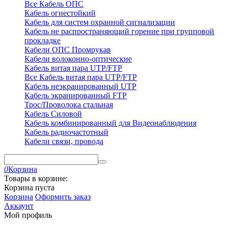
Все Кабель ОПС
Кабель огнестойкий
Кабель для систем охранной сигнализации
Кабель не распространяющий горение при групповой
прокладке
Кабели ОПС Промрукав
Кабели волоконно-оптические
Кабель витая пара UTP/FTP
Все Кабель витая пара UTP/FTP
Кабель неэкранированный UTP
Кабель экранированный FTP
Трос/Проволока стальная
Кабель Силовой
Кабель комбинированный для Видеонаблюдения
Кабель радиочастотный
Кабели связи, провода
0
Корзина
Товары в корзине:
Корзина пуста
Корзина
Оформить заказ
Аккаунт
Мой профиль