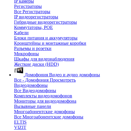
IP камеры
Регистраторы
Все Регистраторы
IP видеорегистраторы
Гибридные видеорегистраторы
Коммутаторы, POE
Кабели
Блоки питания и аккумуляторы
Кронштейны и монтажные коробки
Разъемы и розетки
Микрофоны
Шкафы для видеонаблюдения
Жесткие диски (HDD)
Домофония
Видео и аудио домофоны
Все - Домофония
Просмотреть
Видеодомофоны
Все Видеодомофоны
Комплекты видеодомофонов
Мониторы для видеодомофона
Вызывные панели
Многоабонентские домофоны
Все Многоабонентские домофоны
ELTIS
VIZIT