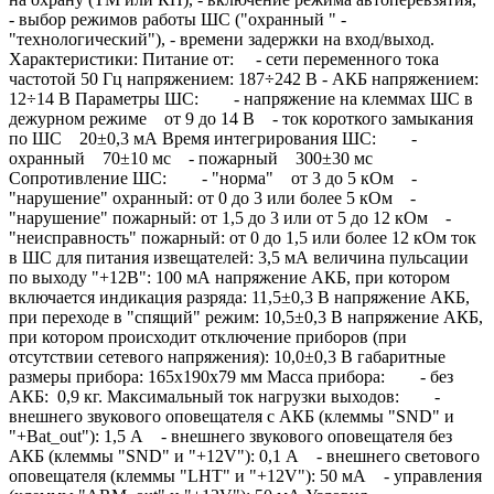
- выбор режимов работы ШС ("охранный " -
"технологический"), - времени задержки на вход/выход.
Характеристики: Питание от: - сети переменного тока
частотой 50 Гц напряжением: 187÷242 В - АКБ напряжением:
12÷14 В Параметры ШС: - напряжение на клеммах ШС в
дежурном режиме от 9 до 14 В - ток короткого замыкания
по ШС 20±0,3 мА Время интегрирования ШС: -
охранный 70±10 мс - пожарный 300±30 мс
Сопротивление ШС: - "норма" от 3 до 5 кОм -
"нарушение" охранный: от 0 до 3 или более 5 кОм -
"нарушение" пожарный: от 1,5 до 3 или от 5 до 12 кОм -
"неисправность" пожарный: от 0 до 1,5 или более 12 кОм ток
в ШС для питания извещателей: 3,5 мА величина пульсации
по выходу "+12В": 100 мА напряжение АКБ, при котором
включается индикация разряда: 11,5±0,3 В напряжение АКБ,
при переходе в "спящий" режим: 10,5±0,3 В напряжение АКБ,
при котором происходит отключение приборов (при
отсутствии сетевого напряжения): 10,0±0,3 В габаритные
размеры прибора: 165х190х79 мм Масса прибора: - без
АКБ: 0,9 кг. Максимальный ток нагрузки выходов: -
внешнего звукового оповещателя с АКБ (клеммы "SND" и
"+Bat_out"): 1,5 А - внешнего звукового оповещателя без
АКБ (клеммы "SND" и "+12V"): 0,1 А - внешнего светового
оповещателя (клеммы "LHT" и "+12V"): 50 мА - управления