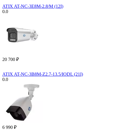
ATIX AT-NC-3E8M-2.8/M (12I)
0.0
20 700
₽
ATIX AT-NC-3B8M-Z2.7-13.5/IODL (21I)
0.0
6 990
₽