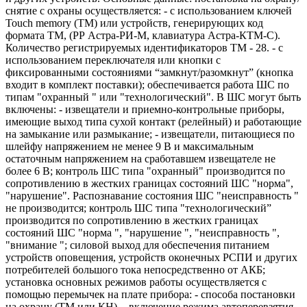
снятие с охраны осуществляется: - с использованием ключей
Touch memory (ТМ) или устройств, генерирующих код
формата ТМ, (РР Астра-РИ-М, клавиатура Астра-КТМ-С).
Количество регистрируемых идентификаторов ТМ - 28. - с
использованием переключателя или кнопки с
фиксированными состояниями “замкнут/разомкнут” (кнопка
входит в комплект поставки); обеспечивается работа ШС по
типам "охранный " или "технологический". В ШС могут быть
включены: - извещатели и приемно-контрольные приборы,
имеющие выход типа сухой контакт (релейный) и работающие
на замыкание или размыкание; - извещатели, питающиеся по
шлейфу напряжением не менее 9 В и максимальным
остаточным напряжением на сработавшем извещателе не
более 6 В; контроль ШС типа "охранный" производится по
сопротивлению в жестких границах состояний ШС "норма",
"нарушение". Распознавание состояния ШС "неисправность "
не производится; контроль ШС типа "технологический”
производится по сопротивлению в жестких границах
состояний ШС "норма ", "нарушение ", "неисправность ",
"внимание "; силовой выход для обеспечения питанием
устройств оповещения, устройств оконечных РСПИ и других
потребителей большого тока непосредственно от АКБ;
установка основных режимов работы осуществляется с
помощью перемычек на плате прибора: - способа постановки
на охрану (ТМ или КН), - включение режима автоперевзятия,