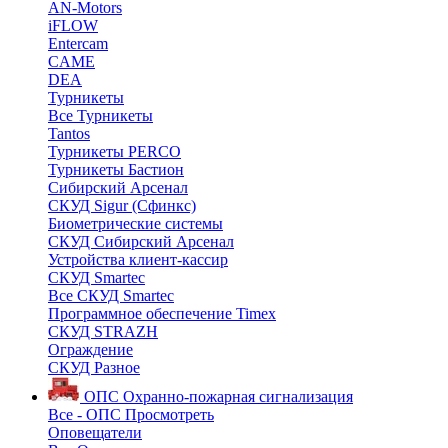
AN-Motors
iFLOW
Entercam
CAME
DEA
Турникеты
Все Турникеты
Tantos
Турникеты PERCO
Турникеты Бастион
Сибирский Арсенал
СКУД Sigur (Сфинкс)
Биометрические системы
СКУД Сибирский Арсенал
Устройства клиент-кассир
СКУД Smartec
Все СКУД Smartec
Программное обеспечение Timex
СКУД STRAZH
Ограждение
СКУД Разное
ОПС
Охранно-пожарная сигнализация
Все - ОПС
Просмотреть
Оповещатели