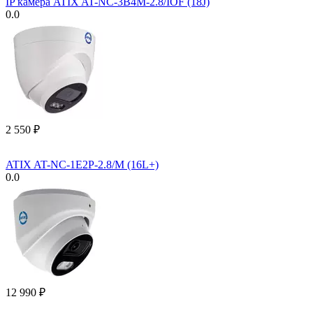
IP камера ATIX AT-NC-3B4M-2.8/IOF (18J)
0.0
2 550
₽
ATIX AT-NC-1E2P-2.8/M (16L+)
0.0
12 990
₽