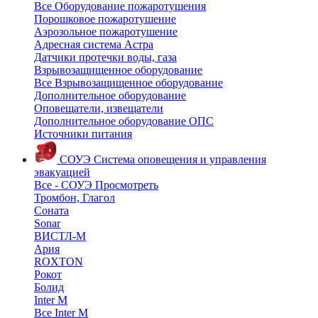
Все Оборудование пожаротушения
Порошковое пожаротушение
Аэрозольное пожаротушение
Адресная система Астра
Датчики протечки воды, газа
Взрывозащищенное оборудование
Все Взрывозащищенное оборудование
Дополнительное оборудование
Оповещатели, извещатели
Дополнительное оборудование ОПС
Источники питания
СОУЭ
Система оповещения и управления
эвакуацией
Все - СОУЭ
Просмотреть
Тромбон, Глагол
Соната
Sonar
ВИСТЛ-М
Ария
ROXTON
Рокот
Болид
Inter M
Все Inter M