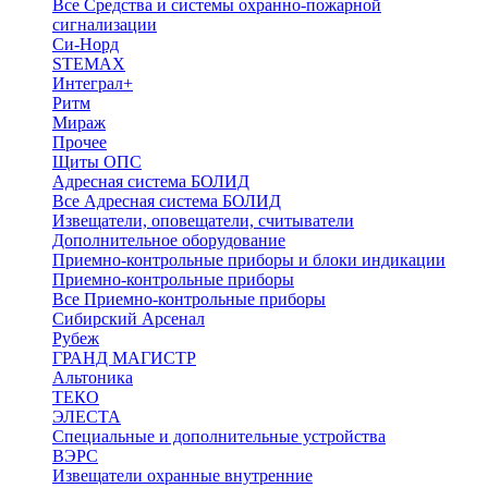
Все Средства и системы охранно-пожарной
сигнализации
Си-Норд
STEMAX
Интеграл+
Ритм
Мираж
Прочее
Щиты ОПС
Адресная система БОЛИД
Все Адресная система БОЛИД
Извещатели, оповещатели, считыватели
Дополнительное оборудование
Приемно-контрольные приборы и блоки индикации
Приемно-контрольные приборы
Все Приемно-контрольные приборы
Сибирский Арсенал
Рубеж
ГРАНД МАГИСТР
Альтоника
ТЕКО
ЭЛЕСТА
Специальные и дополнительные устройства
ВЭРС
Извещатели охранные внутренние