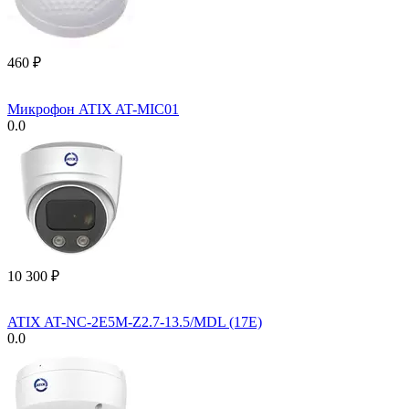
‍460‍
₽
Микрофон ATIX AT-MIC01
0.0
10 300
₽
ATIX AT-NC-2E5M-Z2.7-13.5/MDL (17E)
0.0