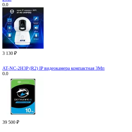
0.0
3 130
₽
AT-NC-2H3P (R2) IP видеокамера компактная 3Мп
0.0
39 500
₽