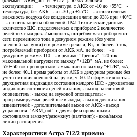
(клеммы "ARM_out" и "+12V"): 50 мА Условия
эксплуатации: - температура, с АКБ: от -10 до +55°С -
температура, без АКБ : от -30 до +55°С - относительная
влажность воздуха без конденсации влаги: до 93% при +40°С
- степень защиты оболочкой: IP41 Технические данные:
количество ШС, подключаемых к приборам: 2 количество
релейных выходов: 2 мощность, потребляемая прибором от
сети переменного тока в дежурном режиме (без учета
внешней нагрузки) и в режиме тревоги, Вт, не более: 5 ток,
потребляемый приборами от АКБ, мА, не более: - в
дежурном режиме: 110 - в режиме "Тревога": 120 ток
максимальной нагрузки по выходу "+12В", мА, не более:
550±50 ток при коротком замыкании по выходу "+12В", мА,
не более: 40±1 время работы от АКБ в дежурном режиме без
учета питания внешней нагрузки, ч: 60. Информативность: -
двухцветная индикация состояния каждого ШС; - двухцветная
индикация состояния цепей питания; - выход на световой
оповещатель; - выход на звуковой оповещатель; -
программируемые релейные выходы; - выход для питания
извещателей; - дополнительный выход от АКБ; - выход
управления "ARM_out" с двумя фиксированными
состояниями замкнут/разомкнут (взят/снят); - вход/выход
линии расширения.
Характеристики Астра-712/2 приемно-