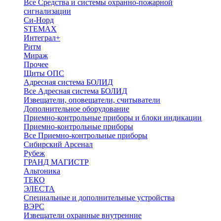
Все Средства и системы охранно-пожарной
сигнализации
Си-Норд
STEMAX
Интеграл+
Ритм
Мираж
Прочее
Щиты ОПС
Адресная система БОЛИД
Все Адресная система БОЛИД
Извещатели, оповещатели, считыватели
Дополнительное оборудование
Приемно-контрольные приборы и блоки индикации
Приемно-контрольные приборы
Все Приемно-контрольные приборы
Сибирский Арсенал
Рубеж
ГРАНД МАГИСТР
Альтоника
ТЕКО
ЭЛЕСТА
Специальные и дополнительные устройства
ВЭРС
Извещатели охранные внутренние