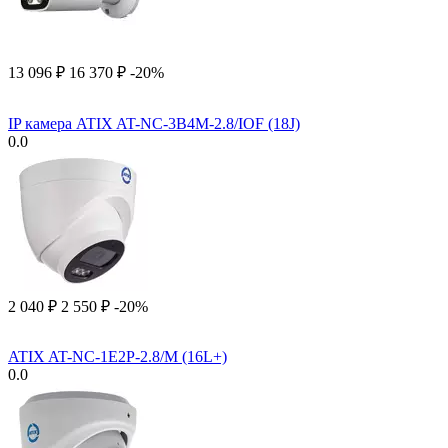
13 096
₽
16 370
₽
-20%
IP камера ATIX AT-NC-3B4M-2.8/IOF (18J)
0.0
2 040
₽
2 550
₽
-20%
ATIX AT-NC-1E2P-2.8/M (16L+)
0.0