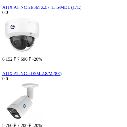
ATIX AT-NC-2E5M-Z2.7-13.5/MDL (17E)
0.0
6 152
₽
7 690
₽
-20%
ATIX AT-NC-2D5M-2.8/M (8E)
0.0
5 760
₽
7 200
₽
-20%