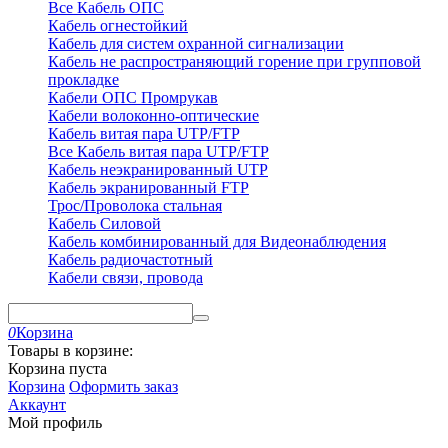
Все Кабель ОПС
Кабель огнестойкий
Кабель для систем охранной сигнализации
Кабель не распространяющий горение при групповой
прокладке
Кабели ОПС Промрукав
Кабели волоконно-оптические
Кабель витая пара UTP/FTP
Все Кабель витая пара UTP/FTP
Кабель неэкранированный UTP
Кабель экранированный FTP
Трос/Проволока стальная
Кабель Силовой
Кабель комбинированный для Видеонаблюдения
Кабель радиочастотный
Кабели связи, провода
0
Корзина
Товары в корзине:
Корзина пуста
Корзина
Оформить заказ
Аккаунт
Мой профиль