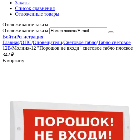
Заказы
Список сравнения
Отложенные товары
Отслеживание заказа
Отслеживание заказа
Войти
Регистрация
Главная
/
ОПС
/
Оповещатели
/
Световое табло
/
Табло световое
12В
/
Молния-12 "Порошок не входи" световое табло плоское
‍342‍
₽
В корзину