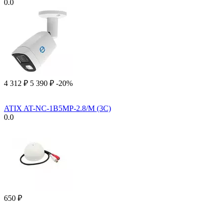
0.0
4 312
₽
5 390
₽
-20%
ATIX AT-NC-1B5MP-2.8/M (3C)
0.0
‍650‍
₽