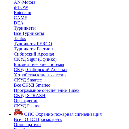
AN-Motors
iFLOW
Entercam
CAME
DEA
Турникеты
Все Турникеты
Tantos
Турникеты PERCO
Турникеты Бастион
Сибирский Арсенал
СКУД Sigur (Сфинкс)
Биометрические системы
СКУД Сибирский Арсенал
Устройства клиент-кассир
СКУД Smartec
Все СКУД Smartec
Программное обеспечение Timex
СКУД STRAZH
Ограждение
СКУД Разное
ОПС
Охранно-пожарная сигнализация
Все - ОПС
Просмотреть
Оповещатели