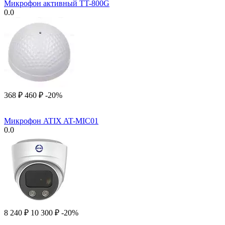
Микрофон активный TT-800G
0.0
‍368‍
₽
‍460‍
₽
-20%
Микрофон ATIX AT-MIC01
0.0
8 240
₽
10 300
₽
-20%