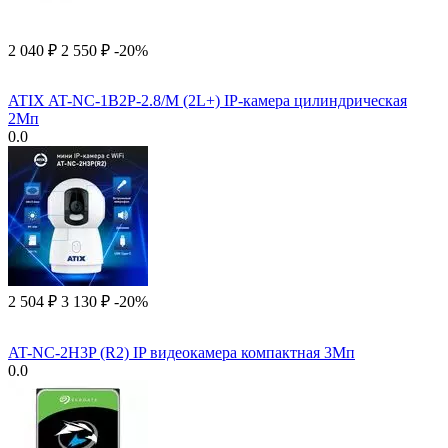
2 040
₽
2 550
₽
-20%
ATIX AT-NC-1B2P-2.8/M (2L+) IP-камера цилиндрическая
2Мп
0.0
2 504
₽
3 130
₽
-20%
AT-NC-2H3P (R2) IP видеокамера компактная 3Мп
0.0