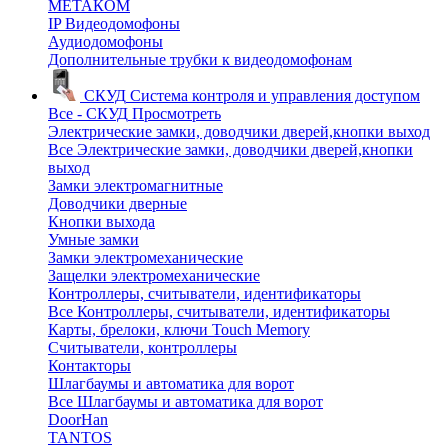
МЕТАКОМ
IP Видеодомофоны
Аудиодомофоны
Дополнительные трубки к видеодомофонам
СКУД
Система контроля и управления доступом
Все - СКУД
Просмотреть
Электрические замки, доводчики дверей,кнопки выход
Все Электрические замки, доводчики дверей,кнопки
выход
Замки электромагнитные
Доводчики дверные
Кнопки выхода
Умные замки
Замки электромеханические
Защелки электромеханические
Контроллеры, считыватели, идентификаторы
Все Контроллеры, считыватели, идентификаторы
Карты, брелоки, ключи Touch Memory
Считыватели, контроллеры
Контакторы
Шлагбаумы и автоматика для ворот
Все Шлагбаумы и автоматика для ворот
DoorHan
TANTOS