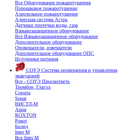
Все Оборудование пожаротушения
Порошковое пожаротушение
Аэрозольное пожаротушение
Адресная система Астра
Датчики протечки воды, газа
Взрывозащищенное оборудование
Все Взрывозащищенное оборудование
Дополнительное оборудование
Оповещатели, извещатели
Дополнительное оборудование ОПС
Источники питания
СОУЭ
Система оповещения и управления
эвакуацией
Все - СОУЭ
Просмотреть
Тромбон, Глагол
Соната
Sonar
ВИСТЛ-М
Ария
ROXTON
Рокот
Болид
Inter M
Все Inter M