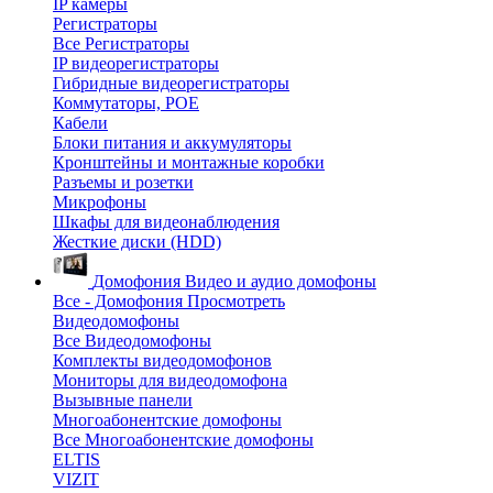
IP камеры
Регистраторы
Все Регистраторы
IP видеорегистраторы
Гибридные видеорегистраторы
Коммутаторы, POE
Кабели
Блоки питания и аккумуляторы
Кронштейны и монтажные коробки
Разъемы и розетки
Микрофоны
Шкафы для видеонаблюдения
Жесткие диски (HDD)
Домофония
Видео и аудио домофоны
Все - Домофония
Просмотреть
Видеодомофоны
Все Видеодомофоны
Комплекты видеодомофонов
Мониторы для видеодомофона
Вызывные панели
Многоабонентские домофоны
Все Многоабонентские домофоны
ELTIS
VIZIT