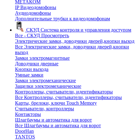
МЕТАКОМ
IP Видеодомофоны
Аудиодомофоны
Дополнительные трубки к видеодомофонам
СКУД
Система контроля и управления доступом
Все - СКУД
Просмотреть
Электрические замки, доводчики дверей,кнопки выход
Все Электрические замки, доводчики дверей,кнопки
выход
Замки электромагнитные
Доводчики дверные
Кнопки выхода
Умные замки
Замки электромеханические
Защелки электромеханические
Контроллеры, считыватели, идентификаторы
Все Контроллеры, считыватели, идентификаторы
Карты, брелоки, ключи Touch Memory
Считыватели, контроллеры
Контакторы
Шлагбаумы и автоматика для ворот
Все Шлагбаумы и автоматика для ворот
DoorHan
TANTOS