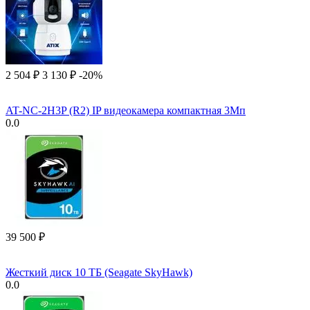
2 504
₽
3 130
₽
-20%
AT-NC-2H3P (R2) IP видеокамера компактная 3Мп
0.0
39 500
₽
Жесткий диск 10 ТБ (Seagate SkyHawk)
0.0