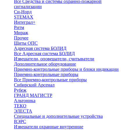
Все Средства и системы охранно-пожарной
сигнализации
Си-Норд
STEMAX
Интеграл+
Ритм
Мираж
Прочее
Щиты ОПС
Адресная система БОЛИД
Все Адресная система БОЛИД
Извещатели, оповещатели, считыватели
Дополнительное оборудование
Приемно-контрольные приборы и блоки индикации
Приемно-контрольные приборы
Все Приемно-контрольные приборы
Сибирский Арсенал
Рубеж
ГРАНД МАГИСТР
Альтоника
ТЕКО
ЭЛЕСТА
Специальные и дополнительные устройства
ВЭРС
Извещатели охранные внутренние