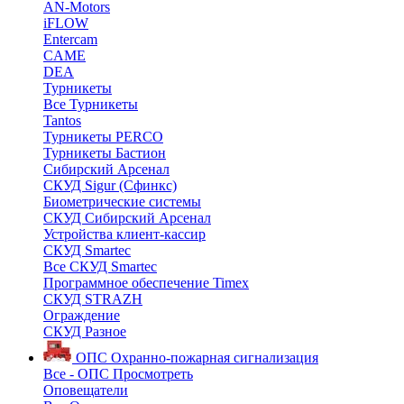
AN-Motors
iFLOW
Entercam
CAME
DEA
Турникеты
Все Турникеты
Tantos
Турникеты PERCO
Турникеты Бастион
Сибирский Арсенал
СКУД Sigur (Сфинкс)
Биометрические системы
СКУД Сибирский Арсенал
Устройства клиент-кассир
СКУД Smartec
Все СКУД Smartec
Программное обеспечение Timex
СКУД STRAZH
Ограждение
СКУД Разное
ОПС
Охранно-пожарная сигнализация
Все - ОПС
Просмотреть
Оповещатели