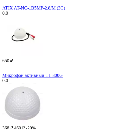
ATIX AT-NC-1B5MP-2.8/M (3C)
0.0
‍650‍
₽
Микрофон активный TT-800G
0.0
‍368‍
₽
‍460‍
₽
-20%