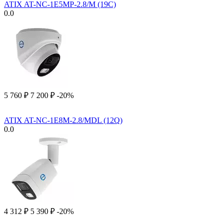
ATIX AT-NC-1E5MP-2.8/M (19C)
0.0
5 760
₽
7 200
₽
-20%
ATIX AT-NC-1E8M-2.8/MDL (12Q)
0.0
4 312
₽
5 390
₽
-20%