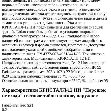
общественных и производственных зданиях. «Кристалл» –
первые в России световые табло, изготовленные с
применением светодиодов белого свечения. Равномерно
распределенная засветка делает надпись контрастной к фону
при любом освещении. Буквы и символы четко видны даже в
темноте и в условиях задымленности. Указатели
КРИСТАЛЛ-12 НИ предназначены для крепления снаружи
зданий. Табло способны работать в условиях широкого
диапазона температур: от -30 до +55. Стандартный набор
надписей и пиктограмм соответствует нормам аварийного
освещения (размер и форма символов, цвет фона). Доступно
изготовление указателей с любыми изображениями и
надписями на заказ. ТУ 4372-002-49518441-03. Технические
характеристики: Модификация: КРИСТАЛЛ-12 НИ
Напряжение питания постоянного тока, В: 12 Номинальный
ток потребления, мА: 20 Степень защиты оболочки, IP: 55
Габаритные размеры, мм: 302 х 102 х 22 Масса, кг, не более:
0,20 Диапазон рабочих температур, ºС: -30…+55
Относительная влажность воздуха при +25 ºС, %, не более: 95
Характеристики КРИСТАЛЛ-12 НИ "Порошок
не входи" световое табло плоское, наружное
Габариты: вес (кг)
0.2