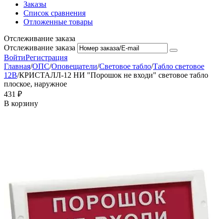
Заказы
Список сравнения
Отложенные товары
Отслеживание заказа
Отслеживание заказа
Войти
Регистрация
Главная
/
ОПС
/
Оповещатели
/
Световое табло
/
Табло световое
12В
/
КРИСТАЛЛ-12 НИ "Порошок не входи" световое табло
плоское, наружное
‍431‍
₽
В корзину