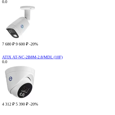
0.0
7 680
₽
9 600
₽
-20%
ATIX AT-NC-2B8M-2.8/MDL (10F)
0.0
4 312
₽
5 390
₽
-20%