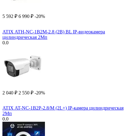
5 592
₽
6 990
₽
-20%
ATIX ATH-NC-1B2M-2.8 (2B) BL IP-видеокамера
цилиндрическая 2Мп
0.0
2 040
₽
2 550
₽
-20%
ATIX AT-NC-1B2P-2.8/M (2L+) IP-камера цилиндрическая
2Мп
0.0