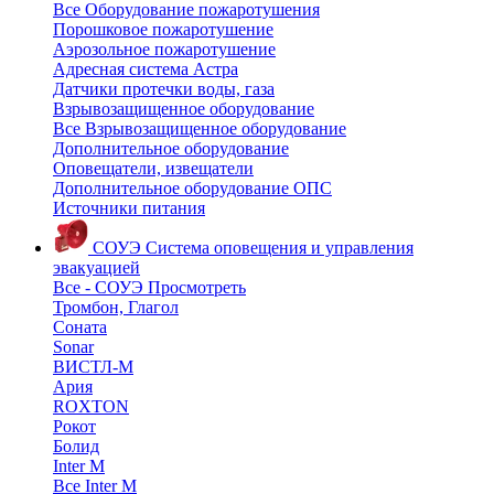
Все Оборудование пожаротушения
Порошковое пожаротушение
Аэрозольное пожаротушение
Адресная система Астра
Датчики протечки воды, газа
Взрывозащищенное оборудование
Все Взрывозащищенное оборудование
Дополнительное оборудование
Оповещатели, извещатели
Дополнительное оборудование ОПС
Источники питания
СОУЭ
Система оповещения и управления
эвакуацией
Все - СОУЭ
Просмотреть
Тромбон, Глагол
Соната
Sonar
ВИСТЛ-М
Ария
ROXTON
Рокот
Болид
Inter M
Все Inter M