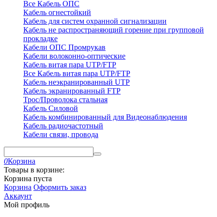
Все Кабель ОПС
Кабель огнестойкий
Кабель для систем охранной сигнализации
Кабель не распространяющий горение при групповой
прокладке
Кабели ОПС Промрукав
Кабели волоконно-оптические
Кабель витая пара UTP/FTP
Все Кабель витая пара UTP/FTP
Кабель неэкранированный UTP
Кабель экранированный FTP
Трос/Проволока стальная
Кабель Силовой
Кабель комбинированный для Видеонаблюдения
Кабель радиочастотный
Кабели связи, провода
0
Корзина
Товары в корзине:
Корзина пуста
Корзина
Оформить заказ
Аккаунт
Мой профиль