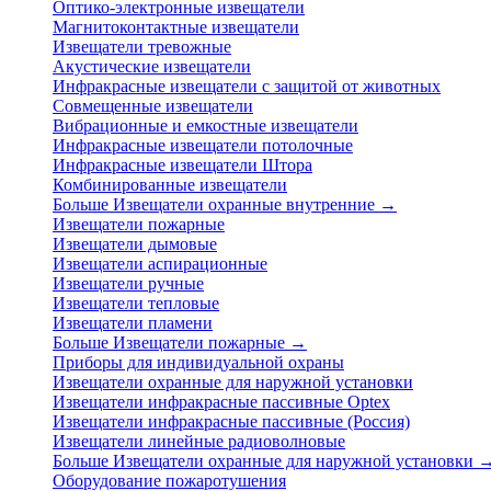
Оптико-электронные извещатели
Магнитоконтактные извещатели
Извещатели тревожные
Акустические извещатели
Инфракрасные извещатели с защитой от животных
Совмещенные извещатели
Вибрационные и емкостные извещатели
Инфракрасные извещатели потолочные
Инфракрасные извещатели Штора
Комбинированные извещатели
Больше Извещатели охранные внутренние
→
Извещатели пожарные
Извещатели дымовые
Извещатели аспирационные
Извещатели ручные
Извещатели тепловые
Извещатели пламени
Больше Извещатели пожарные
→
Приборы для индивидуальной охраны
Извещатели охранные для наружной установки
Извещатели инфракрасные пассивные Optex
Извещатели инфракрасные пассивные (Россия)
Извещатели линейные радиоволновые
Больше Извещатели охранные для наружной установки
Оборудование пожаротушения