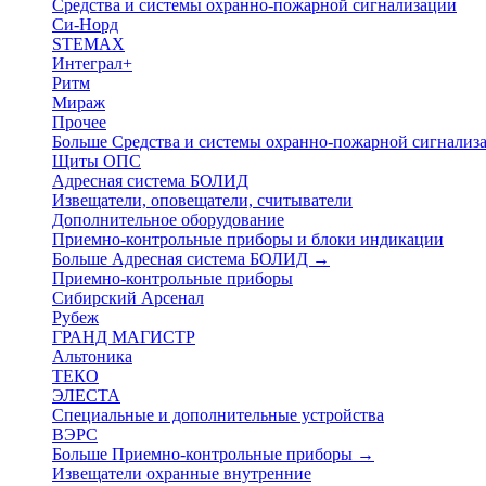
Средства и системы охранно-пожарной сигнализации
Си-Норд
STEMAX
Интеграл+
Ритм
Мираж
Прочее
Больше Средства и системы охранно-пожарной сигнали
Щиты ОПС
Адресная система БОЛИД
Извещатели, оповещатели, считыватели
Дополнительное оборудование
Приемно-контрольные приборы и блоки индикации
Больше Адресная система БОЛИД
→
Приемно-контрольные приборы
Сибирский Арсенал
Рубеж
ГРАНД МАГИСТР
Альтоника
ТЕКО
ЭЛЕСТА
Специальные и дополнительные устройства
ВЭРС
Больше Приемно-контрольные приборы
→
Извещатели охранные внутренние