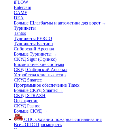
iFLOW
Entercam
CAME
DEA
Больше Шлагбаумы и автоматика для ворот
→
Турникеты
Tantos
Турникеты PERCO
Турникеты Бастион
Сибирский Арсенал
Больше Турникеты
→
СКУД Sigur (Сфинкс)
Биометрические системы
СКУД Сибирский Арсенал
Устройства клиент-кассир
СКУД Smartec
Программное обеспечение Timex
Больше СКУД Smartec
→
СКУД STRAZH
Ограждение
СКУД Разное
Больше СКУД
→
ОПС
Охранно-пожарная сигнализация
Все - ОПС
Просмотреть