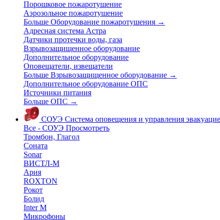
Порошковое пожаротушение
Аэрозольное пожаротушение
Больше Оборудование пожаротушения
→
Адресная система Астра
Датчики протечки воды, газа
Взрывозащищенное оборудование
Дополнительное оборудование
Оповещатели, извещатели
Больше Взрывозащищенное оборудование
→
Дополнительное оборудование ОПС
Источники питания
Больше ОПС
→
СОУЭ
Система оповещения и управления эвакуаци
Все - СОУЭ
Просмотреть
Тромбон, Глагол
Соната
Sonar
ВИСТЛ-М
Ария
ROXTON
Рокот
Болид
Inter M
Микрофоны