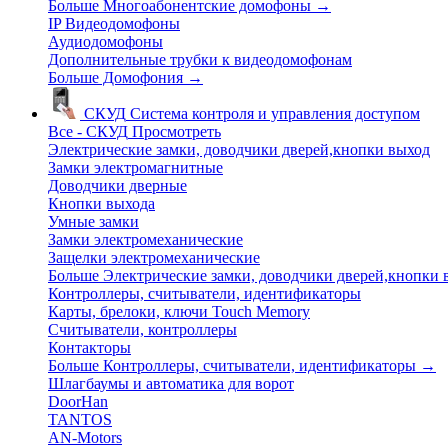
Больше Многоабонентские домофоны
→
IP Видеодомофоны
Аудиодомофоны
Дополнительные трубки к видеодомофонам
Больше Домофония
→
СКУД
Система контроля и управления доступом
Все - СКУД
Просмотреть
Электрические замки, доводчики дверей,кнопки выход
Замки электромагнитные
Доводчики дверные
Кнопки выхода
Умные замки
Замки электромеханические
Защелки электромеханические
Больше Электрические замки, доводчики дверей,кнопки
Контроллеры, считыватели, идентификаторы
Карты, брелоки, ключи Touch Memory
Считыватели, контроллеры
Контакторы
Больше Контроллеры, считыватели, идентификаторы
→
Шлагбаумы и автоматика для ворот
DoorHan
TANTOS
AN-Motors