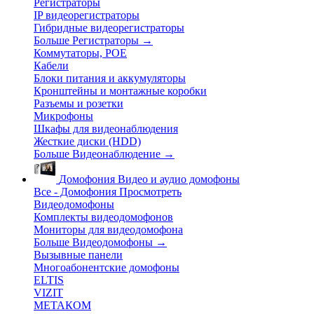
Регистраторы
IP видеорегистраторы
Гибридные видеорегистраторы
Больше Регистраторы
→
Коммутаторы, POE
Кабели
Блоки питания и аккумуляторы
Кронштейны и монтажные коробки
Разъемы и розетки
Микрофоны
Шкафы для видеонаблюдения
Жесткие диски (HDD)
Больше Видеонаблюдение
→
Домофония
Видео и аудио домофоны
Все - Домофония
Просмотреть
Видеодомофоны
Комплекты видеодомофонов
Мониторы для видеодомофона
Больше Видеодомофоны
→
Вызывные панели
Многоабонентские домофоны
ELTIS
VIZIT
МЕТАКОМ