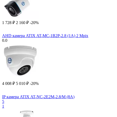
1 728
₽
2 160
₽
-20%
AHD камера ATIX AT-MC-1B2P-2.8 (1A) 2 Mpix
0.0
4 008
₽
5 010
₽
-20%
IP камера ATIX AT-NC-2E2M-2.8/M (8A)
5
1