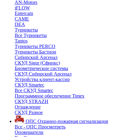
AN-Motors
iFLOW
Entercam
CAME
DEA
Турникеты
Все Турникеты
Tantos
Турникеты PERCO
Турникеты Бастион
Сибирский Арсенал
СКУД Sigur (Сфинкс)
Биометрические системы
СКУД Сибирский Арсенал
Устройства клиент-кассир
СКУД Smartec
Все СКУД Smartec
Программное обеспечение Timex
СКУД STRAZH
Ограждение
СКУД Разное
ОПС
Охранно-пожарная сигнализация
Все - ОПС
Просмотреть
Оповещатели