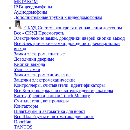
МЕТАКОМ
IP Видеодомофоны
Аудиодомофоны
Дополнительные трубки к видеодомофонам
СКУД
Система контроля и управления доступом
Все - СКУД
Просмотреть
Электрические замки, доводчики дверей,кнопки выход
Все Электрические замки, доводчики дверей,кнопки
выход
Замки электромагнитные
Доводчики дверные
Кнопки выхода
Умные замки
Замки электромеханические
Защелки электромеханические
Контроллеры, считыватели, идентификаторы
Все Контроллеры, считыватели, идентификаторы
Карты, брелоки, ключи Touch Memory
Считыватели, контроллеры
Контакторы
Шлагбаумы и автоматика для ворот
Все Шлагбаумы и автоматика для ворот
DoorHan
TANTOS