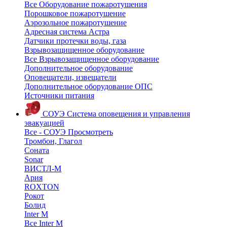
Все Оборудование пожаротушения
Порошковое пожаротушение
Аэрозольное пожаротушение
Адресная система Астра
Датчики протечки воды, газа
Взрывозащищенное оборудование
Все Взрывозащищенное оборудование
Дополнительное оборудование
Оповещатели, извещатели
Дополнительное оборудование ОПС
Источники питания
СОУЭ
Система оповещения и управления
эвакуацией
Все - СОУЭ
Просмотреть
Тромбон, Глагол
Соната
Sonar
ВИСТЛ-М
Ария
ROXTON
Рокот
Болид
Inter M
Все Inter M