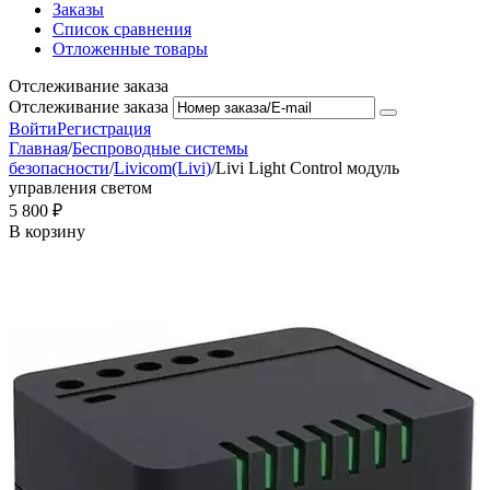
Заказы
Список сравнения
Отложенные товары
Отслеживание заказа
Отслеживание заказа
Войти
Регистрация
Главная
/
Беспроводные системы
безопасности
/
Livicom(Livi)
/
Livi Light Control модуль
управления светом
5 800
₽
В корзину