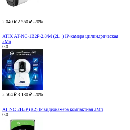
2 040
₽
2 550
₽
-20%
ATIX AT-NC-1B2P-2.8/M (2L+) IP-камера цилиндрическая
2Мп
0.0
2 504
₽
3 130
₽
-20%
AT-NC-2H3P (R2) IP видеокамера компактная 3Мп
0.0