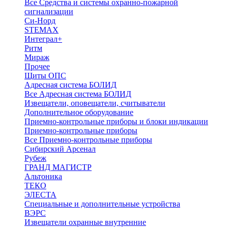
Все Средства и системы охранно-пожарной
сигнализации
Си-Норд
STEMAX
Интеграл+
Ритм
Мираж
Прочее
Щиты ОПС
Адресная система БОЛИД
Все Адресная система БОЛИД
Извещатели, оповещатели, считыватели
Дополнительное оборудование
Приемно-контрольные приборы и блоки индикации
Приемно-контрольные приборы
Все Приемно-контрольные приборы
Сибирский Арсенал
Рубеж
ГРАНД МАГИСТР
Альтоника
ТЕКО
ЭЛЕСТА
Специальные и дополнительные устройства
ВЭРС
Извещатели охранные внутренние