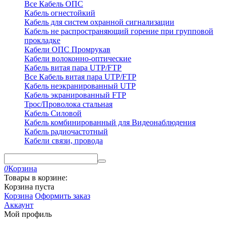
Все Кабель ОПС
Кабель огнестойкий
Кабель для систем охранной сигнализации
Кабель не распространяющий горение при групповой
прокладке
Кабели ОПС Промрукав
Кабели волоконно-оптические
Кабель витая пара UTP/FTP
Все Кабель витая пара UTP/FTP
Кабель неэкранированный UTP
Кабель экранированный FTP
Трос/Проволока стальная
Кабель Силовой
Кабель комбинированный для Видеонаблюдения
Кабель радиочастотный
Кабели связи, провода
0
Корзина
Товары в корзине:
Корзина пуста
Корзина
Оформить заказ
Аккаунт
Мой профиль