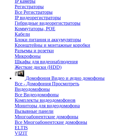
IP камеры
Регистраторы
Все Регистраторы
IP видеорегистраторы
Гибридные видеорегистраторы
Коммутаторы, POE
Кабели
Блоки питания и аккумуляторы
Кронштейны и монтажные коробки
Разъемы и розетки
Микрофоны
Шкафы для видеонаблюдения
Жесткие диски (HDD)
Домофония
Видео и аудио домофоны
Все - Домофония
Просмотреть
Видеодомофоны
Все Видеодомофоны
Комплекты видеодомофонов
Мониторы для видеодомофона
Вызывные панели
Многоабонентские домофоны
Все Многоабонентские домофоны
ELTIS
VIZIT