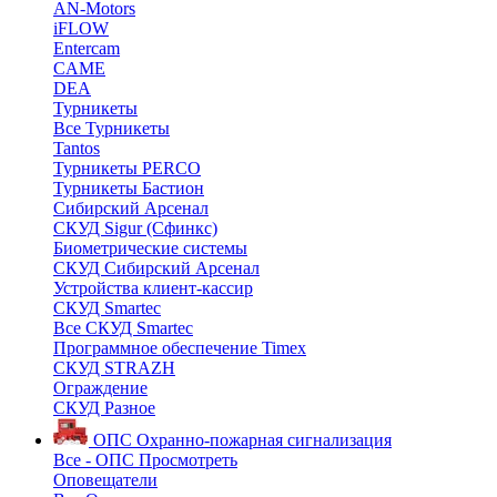
AN-Motors
iFLOW
Entercam
CAME
DEA
Турникеты
Все Турникеты
Tantos
Турникеты PERCO
Турникеты Бастион
Сибирский Арсенал
СКУД Sigur (Сфинкс)
Биометрические системы
СКУД Сибирский Арсенал
Устройства клиент-кассир
СКУД Smartec
Все СКУД Smartec
Программное обеспечение Timex
СКУД STRAZH
Ограждение
СКУД Разное
ОПС
Охранно-пожарная сигнализация
Все - ОПС
Просмотреть
Оповещатели