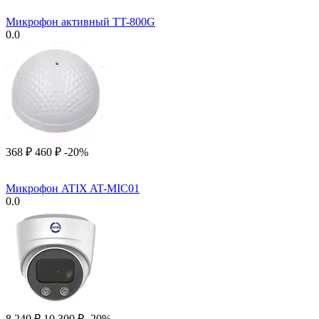
Микрофон активный TT-800G
0.0
‍368‍
₽
‍460‍
₽
-20%
Микрофон ATIX AT-MIC01
0.0
8 240
₽
10 300
₽
-20%