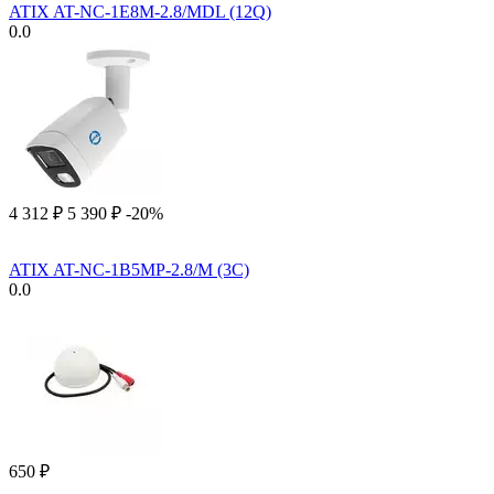
ATIX AT-NC-1E8M-2.8/MDL (12Q)
0.0
4 312
₽
5 390
₽
-20%
ATIX AT-NC-1B5MP-2.8/M (3C)
0.0
‍650‍
₽