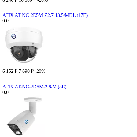
ATIX AT-NC-2E5M-Z2.7-13.5/MDL (17E)
0.0
6 152
₽
7 690
₽
-20%
ATIX AT-NC-2D5M-2.8/M (8E)
0.0