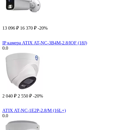
13 096
₽
16 370
₽
-20%
IP камера ATIX AT-NC-3B4M-2.8/IOF (18J)
0.0
2 040
₽
2 550
₽
-20%
ATIX AT-NC-1E2P-2.8/M (16L+)
0.0