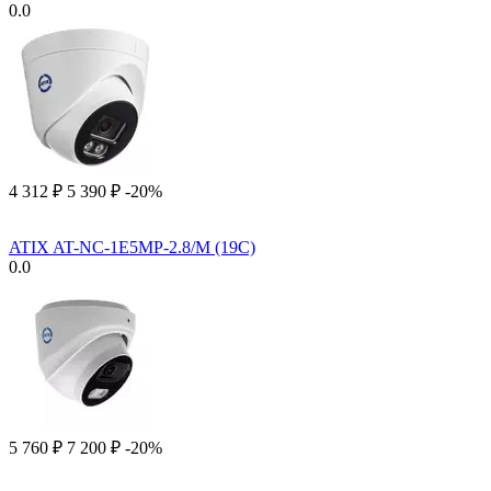
0.0
4 312
₽
5 390
₽
-20%
ATIX AT-NC-1E5MP-2.8/M (19C)
0.0
5 760
₽
7 200
₽
-20%