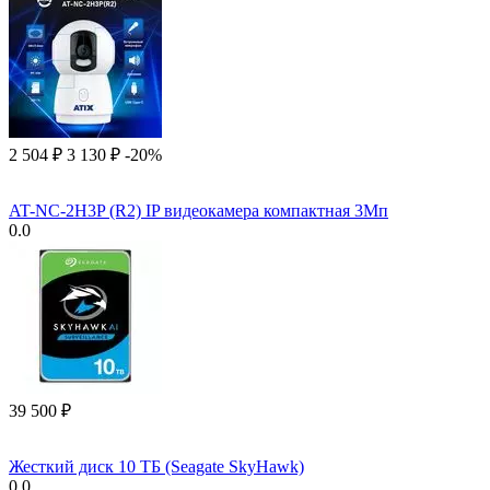
2 504
₽
3 130
₽
-20%
AT-NC-2H3P (R2) IP видеокамера компактная 3Мп
0.0
39 500
₽
Жесткий диск 10 ТБ (Seagate SkyHawk)
0.0