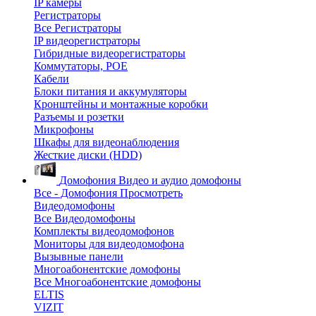
IP камеры
Регистраторы
Все Регистраторы
IP видеорегистраторы
Гибридные видеорегистраторы
Коммутаторы, POE
Кабели
Блоки питания и аккумуляторы
Кронштейны и монтажные коробки
Разъемы и розетки
Микрофоны
Шкафы для видеонаблюдения
Жесткие диски (HDD)
Домофония
Видео и аудио домофоны
Все - Домофония
Просмотреть
Видеодомофоны
Все Видеодомофоны
Комплекты видеодомофонов
Мониторы для видеодомофона
Вызывные панели
Многоабонентские домофоны
Все Многоабонентские домофоны
ELTIS
VIZIT