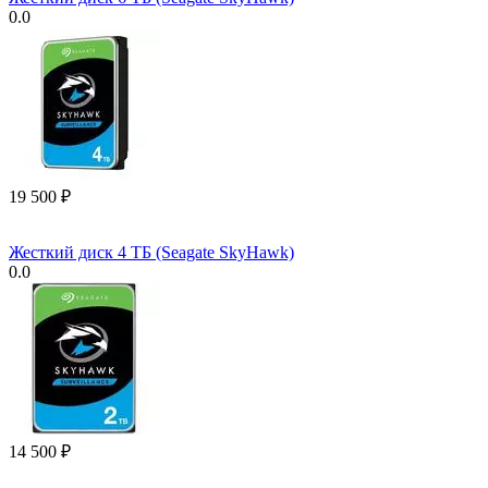
0.0
19 500
₽
Жесткий диск 4 ТБ (Seagate SkyHawk)
0.0
14 500
₽