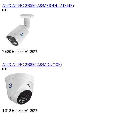
ATIX AT-NC-2B5M-2.8/MSIODL-AD (4E)
0.0
7 680
₽
9 600
₽
-20%
ATIX AT-NC-2B8M-2.8/MDL (10F)
0.0
4 312
₽
5 390
₽
-20%