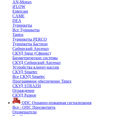
AN-Motors
iFLOW
Entercam
CAME
DEA
Турникеты
Все Турникеты
Tantos
Турникеты PERCO
Турникеты Бастион
Сибирский Арсенал
СКУД Sigur (Сфинкс)
Биометрические системы
СКУД Сибирский Арсенал
Устройства клиент-кассир
СКУД Smartec
Все СКУД Smartec
Программное обеспечение Timex
СКУД STRAZH
Ограждение
СКУД Разное
ОПС
Охранно-пожарная сигнализация
Все - ОПС
Просмотреть
Оповещатели