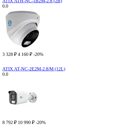
ATIX ATH-NC-1B2M-2.8 (2B)
0.0
3 328
₽
4 160
₽
-20%
ATIX AT-NC-2E2M-2.8/M (12L)
0.0
8 792
₽
10 990
₽
-20%