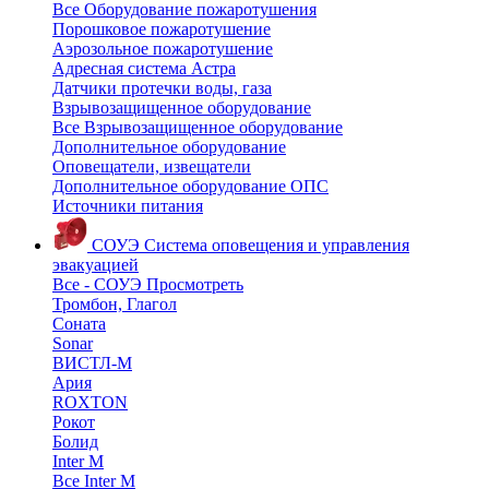
Все Оборудование пожаротушения
Порошковое пожаротушение
Аэрозольное пожаротушение
Адресная система Астра
Датчики протечки воды, газа
Взрывозащищенное оборудование
Все Взрывозащищенное оборудование
Дополнительное оборудование
Оповещатели, извещатели
Дополнительное оборудование ОПС
Источники питания
СОУЭ
Система оповещения и управления
эвакуацией
Все - СОУЭ
Просмотреть
Тромбон, Глагол
Соната
Sonar
ВИСТЛ-М
Ария
ROXTON
Рокот
Болид
Inter M
Все Inter M