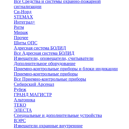
Все Средства и системы охранно-пожарной
сигнализации
Си-Норд
STEMAX
Интеграл+
Ритм
Мираж
Прочее
Щиты ОПС
Адресная система БОЛИД
Все Адресная система БОЛИД
Извещатели, оповещатели, считыватели
Дополнительное оборудование
Приемно-контрольные приборы и блоки индикации
Приемно-контрольные приборы
Все Приемно-контрольные приборы
Сибирский Арсенал
Рубеж
ГРАНД МАГИСТР
Альтоника
ТЕКО
ЭЛЕСТА
Специальные и дополнительные устройства
ВЭРС
Извещатели охранные внутренние