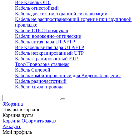
Все Кабель ОПС
Кабель огнестойкий
Кабель для систем охранной сигнализации
Кабель не распространяющий горение при групповой
прокладке
Кабели ОПС Промрукав
Кабели волоконно-оптические
Кабель витая пара UTP/FTP
Все Кабель витая пара UTP/FTP
Кабель неэкранированный UTP
Кабель экранированный FTP
Трос/Проволока стальная
Кабель Силовой
Кабель комбинированный для Видеонаблюдения
Кабель радиочастотный
Кабели связи, провода
0
Корзина
Товары в корзине:
Корзина пуста
Корзина
Оформить заказ
Аккаунт
Мой профиль