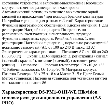
состояние устройства и включение/выключение Небольшой
корпус: незаметное размещение и маскировка
Автоматический режим, включение / выключение одной
кнопкой из приложения / при помощи брелока/ клавиатуры
Настройка сценариев для разных событий Характеристики:
Функции программного обеспечения: Кнопка обучения: 1, для
регистрации Настройки сценария: По тревоге, по
расписанию, эксплуатация, неисправность, вручную
Функции аппаратных средств: Релейный выход: 1, для
регистрации Настройки сценария: 1, нормально разомкнутый/
нормально замкнутый (AC от 100 до 240 В, макс. 13 А)
Электрические характеристики: Питание: AC от 100 до 240
В, 50/60 Гц Экран: LED-индикатор: 3, регистрация / сигнал
(зеленый / красный), питание (зеленый), состояние реле
(синий) Основное: Рабочая температура: От -10 до +55
°C Рабочая влажность: От 10 до 90 % Материал корпуса:
Пластик Размеры: 38 x 25 x 18 мм Масса: 31.5 г Цвет: Белый
Метод установки: Настенная установка или установка внутри
монтажного основания 86
Характеристики DS-PM1-O1H-WE Hikvision
силовое реле дистанционного управления (AX
PRO)