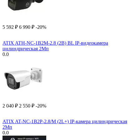
5 592
₽
6 990
₽
-20%
ATIX ATH-NC-1B2M-2.8 (2B) BL IP-видеокамера
цилиндрическая 2Мп
0.0
2 040
₽
2 550
₽
-20%
ATIX AT-NC-1B2P-2.8/M (2L+) IP-камера цилиндрическая
2Мп
0.0