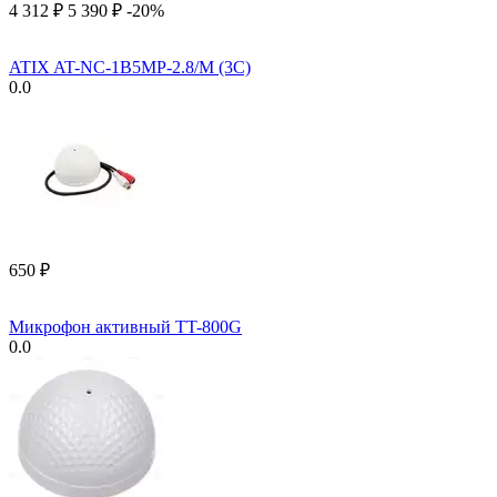
4 312
₽
5 390
₽
-20%
ATIX AT-NC-1B5MP-2.8/M (3C)
0.0
‍650‍
₽
Микрофон активный TT-800G
0.0