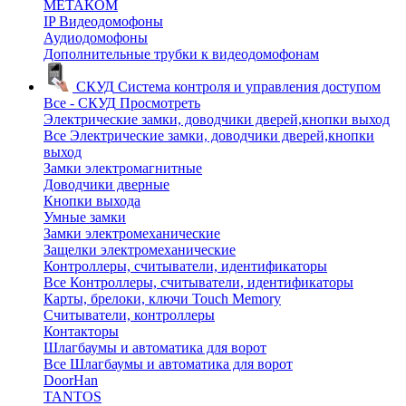
МЕТАКОМ
IP Видеодомофоны
Аудиодомофоны
Дополнительные трубки к видеодомофонам
СКУД
Система контроля и управления доступом
Все - СКУД
Просмотреть
Электрические замки, доводчики дверей,кнопки выход
Все Электрические замки, доводчики дверей,кнопки
выход
Замки электромагнитные
Доводчики дверные
Кнопки выхода
Умные замки
Замки электромеханические
Защелки электромеханические
Контроллеры, считыватели, идентификаторы
Все Контроллеры, считыватели, идентификаторы
Карты, брелоки, ключи Touch Memory
Считыватели, контроллеры
Контакторы
Шлагбаумы и автоматика для ворот
Все Шлагбаумы и автоматика для ворот
DoorHan
TANTOS