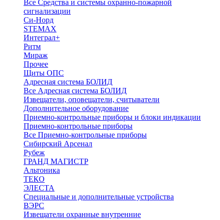
Все Средства и системы охранно-пожарной
сигнализации
Си-Норд
STEMAX
Интеграл+
Ритм
Мираж
Прочее
Щиты ОПС
Адресная система БОЛИД
Все Адресная система БОЛИД
Извещатели, оповещатели, считыватели
Дополнительное оборудование
Приемно-контрольные приборы и блоки индикации
Приемно-контрольные приборы
Все Приемно-контрольные приборы
Сибирский Арсенал
Рубеж
ГРАНД МАГИСТР
Альтоника
ТЕКО
ЭЛЕСТА
Специальные и дополнительные устройства
ВЭРС
Извещатели охранные внутренние