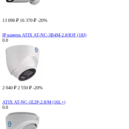
13 096
₽
16 370
₽
-20%
IP камера ATIX AT-NC-3B4M-2.8/IOF (18J)
0.0
2 040
₽
2 550
₽
-20%
ATIX AT-NC-1E2P-2.8/M (16L+)
0.0