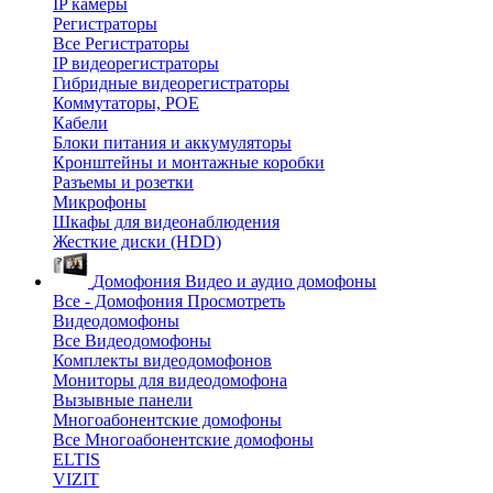
IP камеры
Регистраторы
Все Регистраторы
IP видеорегистраторы
Гибридные видеорегистраторы
Коммутаторы, POE
Кабели
Блоки питания и аккумуляторы
Кронштейны и монтажные коробки
Разъемы и розетки
Микрофоны
Шкафы для видеонаблюдения
Жесткие диски (HDD)
Домофония
Видео и аудио домофоны
Все - Домофония
Просмотреть
Видеодомофоны
Все Видеодомофоны
Комплекты видеодомофонов
Мониторы для видеодомофона
Вызывные панели
Многоабонентские домофоны
Все Многоабонентские домофоны
ELTIS
VIZIT