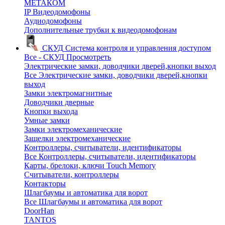
МЕТАКОМ
IP Видеодомофоны
Аудиодомофоны
Дополнительные трубки к видеодомофонам
СКУД
Система контроля и управления доступом
Все - СКУД
Просмотреть
Электрические замки, доводчики дверей,кнопки выход
Все Электрические замки, доводчики дверей,кнопки
выход
Замки электромагнитные
Доводчики дверные
Кнопки выхода
Умные замки
Замки электромеханические
Защелки электромеханические
Контроллеры, считыватели, идентификаторы
Все Контроллеры, считыватели, идентификаторы
Карты, брелоки, ключи Touch Memory
Считыватели, контроллеры
Контакторы
Шлагбаумы и автоматика для ворот
Все Шлагбаумы и автоматика для ворот
DoorHan
TANTOS