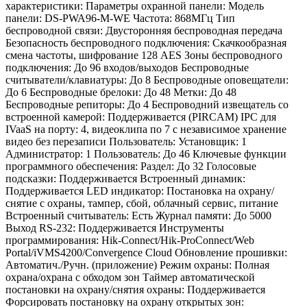
характеристики: Параметры охранной панели: Модель
панели: DS-PWA96-M-WE Частота: 868МГц Тип
беспроводной связи: Двусторонняя беспроводная передача
Безопасность беспроводного подключения: Скачкообразная
смена частоты, шифрование 128 AES Зоны беспроводного
подключения: До 96 входов/выходов Беспроводные
считыватели/клавиатуры: До 8 Беспроводные оповещатели:
До 6 Беспроводные брелоки: До 48 Метки: До 48
Беспроводные репиторы: До 4 Беспроводний извещатель со
встроенной камерой: Поддерживается (PIRCAM) IPC для
IVaaS на порту: 4, видеоклипа по 7 с независимое хранение
видео без перезаписи Пользователь: Установщик: 1
Администратор: 1 Пользователь: До 46 Ключевые функции
программного обеспечения: Раздел: До 32 Голосовые
подсказки: Поддерживается Встроенный динамик:
Поддерживается LED индикатор: Постановка на охрану/
снятие с охраны, тампер, сбой, облачный сервис, питание
Встроенный считыватель: Есть Журнал памяти: До 5000
Выход RS-232: Поддерживается Инструменты
программирования: Hik-Connect/Hik-ProConnect/Web
Portal/iVMS4200/Convergence Cloud Обновление прошивки:
Автоматич./Ручн. (приложение) Режим охраны: Полная
охрана/охрана с обходом зон Таймер автоматической
постановки на охрану/снятия охраны: Поддерживается
Форсировать постановку на охрану открытых зон: