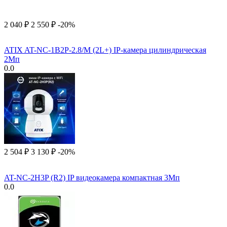
2 040
₽
2 550
₽
-20%
ATIX AT-NC-1B2P-2.8/M (2L+) IP-камера цилиндрическая
2Мп
0.0
2 504
₽
3 130
₽
-20%
AT-NC-2H3P (R2) IP видеокамера компактная 3Мп
0.0