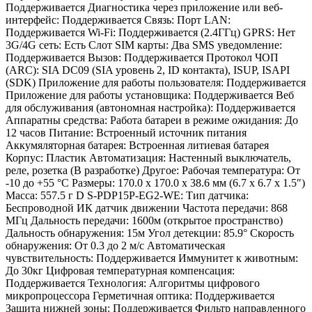
Поддерживается Диагностика через приложение или веб-
интерфейс: Поддерживается Связь: Порт LAN:
Поддерживается Wi-Fi: Поддерживается (2.4ГГц) GPRS: Нет
3G/4G сеть: Есть Слот SIM карты: Два SMS уведомление:
Поддерживается Вызов: Поддерживается Протокол ЧОП
(ARC): SIA DC09 (SIA уровень 2, ID контакта), ISUP, ISAPI
(SDK) Приложение для работы пользователя: Поддерживается
Приложение для работы установщика: Поддерживается Веб
для обслуживания (автономная настройка): Поддерживается
Аппаратны средства: Работа батареи в режиме ожидания: До
12 часов Питание: Встроенный источник питания
Аккумяляторная батарея: Встроенная литиевая батарея
Корпус: Пластик Автоматизация: Настенный выключатель,
реле, розетка (В разработке) Другое: Рабочая температура: От
-10 до +55 °C Размеры: 170.0 x 170.0 x 38.6 мм (6.7 x 6.7 x 1.5″)
Масса: 557.5 г D S-PDP15P-EG2-WE: Тип датчика:
Беспроводной ИК датчик движении Частота передачи: 868
МГц Дальность передачи: 1600м (открытое пространство)
Дальность обнаружения: 15м Угол детекции: 85.9° Скорость
обнаружения: От 0.3 до 2 м/с Автоматическая
чувствительность: Поддерживается Иммунитет к животным:
До 30кг Цифровая температурная компенсация:
Поддерживается Технология: Алгоритмы цифрового
микропроцессора Герметичная оптика: Поддерживается
Защита нижней зоны: Поддерживается Фильтр направленного