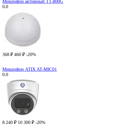
Микрофон активный TT-800G
0.0
‍368‍
₽
‍460‍
₽
-20%
Микрофон ATIX AT-MIC01
0.0
8 240
₽
10 300
₽
-20%