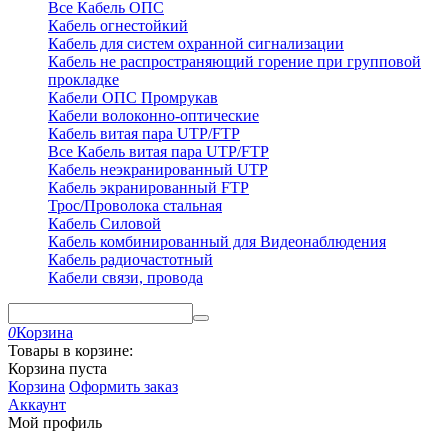
Все Кабель ОПС
Кабель огнестойкий
Кабель для систем охранной сигнализации
Кабель не распространяющий горение при групповой
прокладке
Кабели ОПС Промрукав
Кабели волоконно-оптические
Кабель витая пара UTP/FTP
Все Кабель витая пара UTP/FTP
Кабель неэкранированный UTP
Кабель экранированный FTP
Трос/Проволока стальная
Кабель Силовой
Кабель комбинированный для Видеонаблюдения
Кабель радиочастотный
Кабели связи, провода
0
Корзина
Товары в корзине:
Корзина пуста
Корзина
Оформить заказ
Аккаунт
Мой профиль