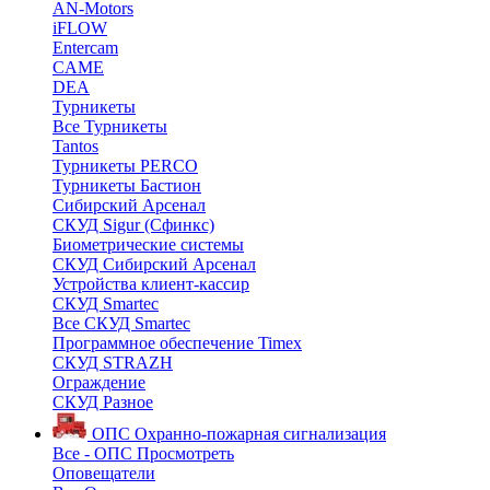
AN-Motors
iFLOW
Entercam
CAME
DEA
Турникеты
Все Турникеты
Tantos
Турникеты PERCO
Турникеты Бастион
Сибирский Арсенал
СКУД Sigur (Сфинкс)
Биометрические системы
СКУД Сибирский Арсенал
Устройства клиент-кассир
СКУД Smartec
Все СКУД Smartec
Программное обеспечение Timex
СКУД STRAZH
Ограждение
СКУД Разное
ОПС
Охранно-пожарная сигнализация
Все - ОПС
Просмотреть
Оповещатели