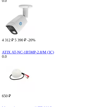
0.0
4 312
₽
5 390
₽
-20%
ATIX AT-NC-1B5MP-2.8/M (3C)
0.0
‍650‍
₽