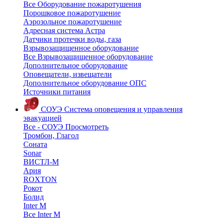
Все Оборудование пожаротушения
Порошковое пожаротушение
Аэрозольное пожаротушение
Адресная система Астра
Датчики протечки воды, газа
Взрывозащищенное оборудование
Все Взрывозащищенное оборудование
Дополнительное оборудование
Оповещатели, извещатели
Дополнительное оборудование ОПС
Источники питания
СОУЭ
Система оповещения и управления
эвакуацией
Все - СОУЭ
Просмотреть
Тромбон, Глагол
Соната
Sonar
ВИСТЛ-М
Ария
ROXTON
Рокот
Болид
Inter M
Все Inter M