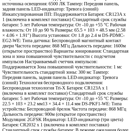
источника освещения: 6500 ЛК Тампер: Передняя панель,
задняя панель LED-индикатор: Тревога (синий)
Инкапсулированная ПП: Поддерживается Батарея: CR123A x
1 (включена в комплект поставки) Стандартный срок службы
батареи: 5 лет Рабочая температура: От -10 до +55 °C Рабочая
влажность: От 10 до 90 % Размеры: 65.5 × 103 × 48.5 мм (2.58
× 4.06 × 1.91″) Высота установки: От 1.8 до 2.4 м DS-PDMC-
EG2-WE: Типа датчика: Беспроводной магнитный контакт
двери Частота передачи: 868 МГц Дальность передачи: 1600м
(открытое пространство) Варианты зонирования: Стандартная
зона и зона повышенной чувствительности с подсчетом
импульсов Настраиваемый счетчик импульсов:
Поддерживается Зона повышенной чувствительности: 1 мс
Чувствительность стандартной зоны: 300 мс Тампер:
Передняя панель, задняя панель LED-индикатор: Тревога
(синий) Технология беспроводного подключения:
Беспроводная технология Tri-X Батарея: CR123A x 1
(включена в комплект поставки) Стандартный срок службы
батареи: 5 лет Рабочая температура: От -10 до +55 °C Размеры:
22.5 × 103 × 23.2 мм13 × 34.4 × 11.4 мм DS-PKF1-WE: Типа
устройства: Беспроводной брелок Частота передачи: 868 МГц
Дальность передачи: 900м (открытое пространство)
Модуляция: 2GFSK Индикатор: LED-индикатор (три цвета)
Батарея: CR2032 x 1 (включена в комплект поставки)
Стандартный срок службы батареи: В режиме ожидания более