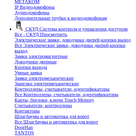
МЕТАКОМ
IP Видеодомофоны
Аудиодомофоны
Дополнительные трубки к видеодомофонам
СКУД
Система контроля и управления доступом
Все - СКУД
Просмотреть
Электрические замки, доводчики дверей,кнопки выход
Все Электрические замки, доводчики дверей,кнопки
выход
Замки электромагнитные
Доводчики дверные
Кнопки выхода
Умные замки
Замки электромеханические
Защелки электромеханические
Контроллеры, считыватели, идентификаторы
Все Контроллеры, считыватели, идентификаторы
Карты, брелоки, ключи Touch Memory
Считыватели, контроллеры
Контакторы
Шлагбаумы и автоматика для ворот
Все Шлагбаумы и автоматика для ворот
DoorHan
TANTOS