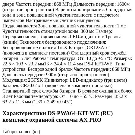
двери Частота передачи: 868 МГц Дальность передачи: 1600м
(открытое пространство) Варианты зонирования: Стандартная
зона и зона повышенной чувствительности с подсчетом
импульсов Настраиваемый счетчик импульсов:
Поддерживается Зона повышенной чувствительности: 1 мс
Чувствительность стандартной зоны: 300 мс Тампер:
Передняя панель, задняя панель LED-индикатор: Тревога
(синий) Технология беспроводного подключения:
Беспроводная технология Tri-X Батарея: CR123A x 1
(включена в комплект поставки) Стандартный срок службы
батареи: 5 лет Рабочая температура: От -10 до +55 °C Размеры:
22.5 × 103 × 23.2 мм13 × 34.4 × 11.4 мм DS-PKF1-WE: Типа
устройства: Беспроводной брелок Частота передачи: 868 МГц
Дальность передачи: 900м (открытое пространство)
Модуляция: 2GFSK Индикатор: LED-индикатор (три цвета)
Батарея: CR2032 x 1 (включена в комплект поставки)
Стандартный срок службы батареи: В режиме ожидания более
3 лет Рабочая температура: От -10 до +55 °C Размеры: 35.2 x
63.2 x 11.3 мм (1.39 x 2.49 x 0.45″)
Характеристики DS-PWA64-KIT-WE (RU)
комплект охранной системы AX PRO
Габариты: вес (кг)