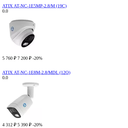
ATIX AT-NC-1E5MP-2.8/M (19C)
0.0
5 760
₽
7 200
₽
-20%
ATIX AT-NC-1E8M-2.8/MDL (12Q)
0.0
4 312
₽
5 390
₽
-20%