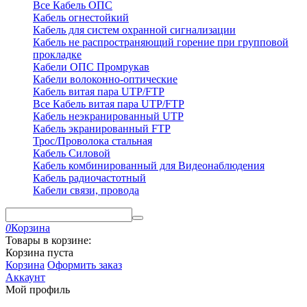
Все Кабель ОПС
Кабель огнестойкий
Кабель для систем охранной сигнализации
Кабель не распространяющий горение при групповой
прокладке
Кабели ОПС Промрукав
Кабели волоконно-оптические
Кабель витая пара UTP/FTP
Все Кабель витая пара UTP/FTP
Кабель неэкранированный UTP
Кабель экранированный FTP
Трос/Проволока стальная
Кабель Силовой
Кабель комбинированный для Видеонаблюдения
Кабель радиочастотный
Кабели связи, провода
0
Корзина
Товары в корзине:
Корзина пуста
Корзина
Оформить заказ
Аккаунт
Мой профиль