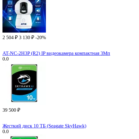
2 504
₽
3 130
₽
-20%
AT-NC-2H3P (R2) IP видеокамера компактная 3Мп
0.0
39 500
₽
Жесткий диск 10 ТБ (Seagate SkyHawk)
0.0