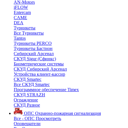
AN-Motors
iFLOW
Entercam
CAME
DEA
Турникеты
Все Турникеты
Tantos
Турникеты PERCO
Турникеты Бастион
Сибирский Арсенал
СКУД Sigur (Сфинкс)
Биометрические системы
СКУД Сибирский Арсенал
Устройства клиент-кассир
СКУД Smartec
Все СКУД Smartec
Программное обеспечение Timex
СКУД STRAZH
Ограждение
СКУД Разное
ОПС
Охранно-пожарная сигнализация
Все - ОПС
Просмотреть
Оповещатели