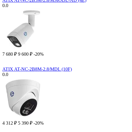
ATIX AT-NC-2B5M-2.8/MSIODL-AD (4E)
0.0
7 680
₽
9 600
₽
-20%
ATIX AT-NC-2B8M-2.8/MDL (10F)
0.0
4 312
₽
5 390
₽
-20%