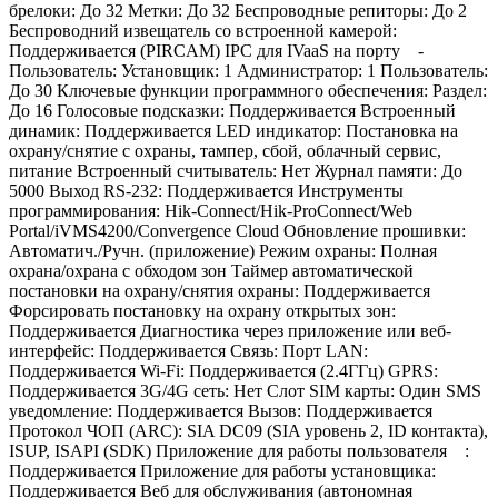
брелоки: До 32 Метки: До 32 Беспроводные репиторы: До 2
Беспроводний извещатель со встроенной камерой:
Поддерживается (PIRCAM) IPC для IVaaS на порту -
Пользователь: Установщик: 1 Администратор: 1 Пользователь:
До 30 Ключевые функции программного обеспечения: Раздел:
До 16 Голосовые подсказки: Поддерживается Встроенный
динамик: Поддерживается LED индикатор: Постановка на
охрану/снятие с охраны, тампер, сбой, облачный сервис,
питание Встроенный считыватель: Нет Журнал памяти: До
5000 Выход RS-232: Поддерживается Инструменты
программирования: Hik-Connect/Hik-ProConnect/Web
Portal/iVMS4200/Convergence Cloud Обновление прошивки:
Автоматич./Ручн. (приложение) Режим охраны: Полная
охрана/охрана с обходом зон Таймер автоматической
постановки на охрану/снятия охраны: Поддерживается
Форсировать постановку на охрану открытых зон:
Поддерживается Диагностика через приложение или веб-
интерфейс: Поддерживается Связь: Порт LAN:
Поддерживается Wi-Fi: Поддерживается (2.4ГГц) GPRS:
Поддерживается 3G/4G сеть: Нет Слот SIM карты: Один SMS
уведомление: Поддерживается Вызов: Поддерживается
Протокол ЧОП (ARC): SIA DC09 (SIA уровень 2, ID контакта),
ISUP, ISAPI (SDK) Приложение для работы пользователя :
Поддерживается Приложение для работы установщика:
Поддерживается Веб для обслуживания (автономная