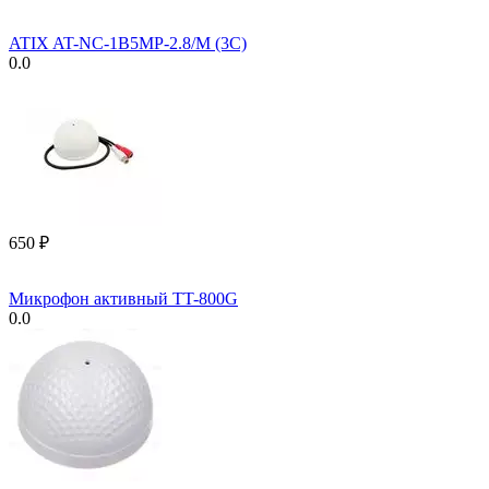
ATIX AT-NC-1B5MP-2.8/M (3C)
0.0
‍650‍
₽
Микрофон активный TT-800G
0.0