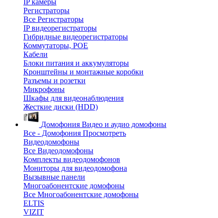
IP камеры
Регистраторы
Все Регистраторы
IP видеорегистраторы
Гибридные видеорегистраторы
Коммутаторы, POE
Кабели
Блоки питания и аккумуляторы
Кронштейны и монтажные коробки
Разъемы и розетки
Микрофоны
Шкафы для видеонаблюдения
Жесткие диски (HDD)
Домофония
Видео и аудио домофоны
Все - Домофония
Просмотреть
Видеодомофоны
Все Видеодомофоны
Комплекты видеодомофонов
Мониторы для видеодомофона
Вызывные панели
Многоабонентские домофоны
Все Многоабонентские домофоны
ELTIS
VIZIT