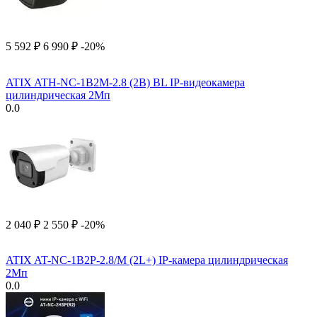
5 592
₽
6 990
₽
-20%
ATIX ATH-NC-1B2M-2.8 (2B) BL IP-видеокамера
цилиндрическая 2Мп
0.0
2 040
₽
2 550
₽
-20%
ATIX AT-NC-1B2P-2.8/M (2L+) IP-камера цилиндрическая
2Мп
0.0