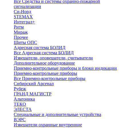
Все Средства и системы охранно-пожарной
сигнализации
Си-Норд
STEMAX
Интеграл+
Ритм
Мираж
Прочее
Щиты ОПС
Адресная система БОЛИД
Все Адресная система БОЛИД
Извещатели, оповещатели, считыватели
Дополнительное оборудование
Приемно-контрольные приборы и блоки индикации
Приемно-контрольные приборы
Все Приемно-контрольные приборы
Сибирский Арсенал
Рубеж
ГРАНД МАГИСТР
Альтоника
ТЕКО
ЭЛЕСТА
Специальные и дополнительные устройства
ВЭРС
Извещатели охранные внутренние