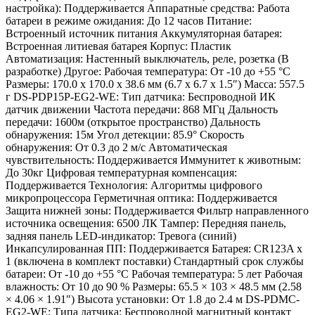
настройка): Поддерживается Аппаратные средства: Работа
батареи в режиме ожидания: До 12 часов Питание:
Встроенный источник питания Аккумуляторная батарея:
Встроенная литиевая батарея Корпус: Пластик
Автоматизация: Настенный выключатель, реле, розетка (В
разработке) Другое: Рабочая температура: От -10 до +55 °C
Размеры: 170.0 x 170.0 x 38.6 мм (6.7 x 6.7 x 1.5″) Масса: 557.5
г DS-PDP15P-EG2-WE: Тип датчика: Беспроводной ИК
датчик движении Частота передачи: 868 МГц Дальность
передачи: 1600м (открытое пространство) Дальность
обнаружения: 15м Угол детекции: 85.9° Скорость
обнаружения: От 0.3 до 2 м/с Автоматическая
чувствительность: Поддерживается Иммунитет к животным:
До 30кг Цифровая температурная компенсация:
Поддерживается Технология: Алгоритмы цифрового
микропроцессора Герметичная оптика: Поддерживается
Защита нижней зоны: Поддерживается Фильтр направленного
источника освещения: 6500 ЛК Тампер: Передняя панель,
задняя панель LED-индикатор: Тревога (синий)
Инкапсулированная ПП: Поддерживается Батарея: CR123A x
1 (включена в комплект поставки) Стандартный срок службы
батареи: От -10 до +55 °C Рабочая температура: 5 лет Рабочая
влажность: От 10 до 90 % Размеры: 65.5 × 103 × 48.5 мм (2.58
× 4.06 × 1.91″) Высота установки: От 1.8 до 2.4 м DS-PDMC-
EG2-WE: Типа датчика: Беспроводной магнитный контакт