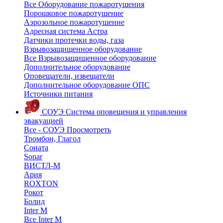
Все Оборудование пожаротушения
Порошковое пожаротушение
Аэрозольное пожаротушение
Адресная система Астра
Датчики протечки воды, газа
Взрывозащищенное оборудование
Все Взрывозащищенное оборудование
Дополнительное оборудование
Оповещатели, извещатели
Дополнительное оборудование ОПС
Источники питания
СОУЭ
Система оповещения и управления
эвакуацией
Все - СОУЭ
Просмотреть
Тромбон, Глагол
Соната
Sonar
ВИСТЛ-М
Ария
ROXTON
Рокот
Болид
Inter M
Все Inter M