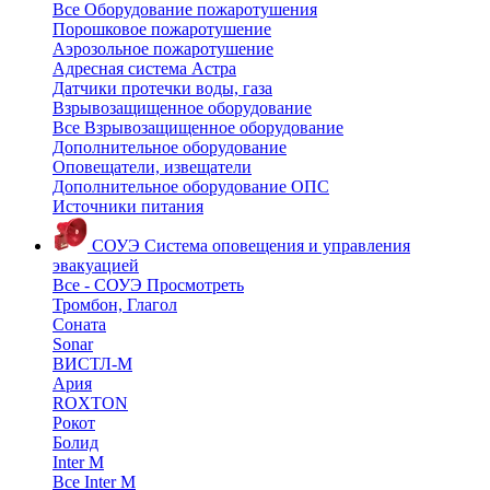
Все Оборудование пожаротушения
Порошковое пожаротушение
Аэрозольное пожаротушение
Адресная система Астра
Датчики протечки воды, газа
Взрывозащищенное оборудование
Все Взрывозащищенное оборудование
Дополнительное оборудование
Оповещатели, извещатели
Дополнительное оборудование ОПС
Источники питания
СОУЭ
Система оповещения и управления
эвакуацией
Все - СОУЭ
Просмотреть
Тромбон, Глагол
Соната
Sonar
ВИСТЛ-М
Ария
ROXTON
Рокот
Болид
Inter M
Все Inter M