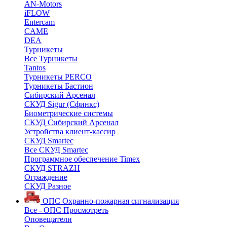
AN-Motors
iFLOW
Entercam
CAME
DEA
Турникеты
Все Турникеты
Tantos
Турникеты PERCO
Турникеты Бастион
Сибирский Арсенал
СКУД Sigur (Сфинкс)
Биометрические системы
СКУД Сибирский Арсенал
Устройства клиент-кассир
СКУД Smartec
Все СКУД Smartec
Программное обеспечение Timex
СКУД STRAZH
Ограждение
СКУД Разное
ОПС
Охранно-пожарная сигнализация
Все - ОПС
Просмотреть
Оповещатели