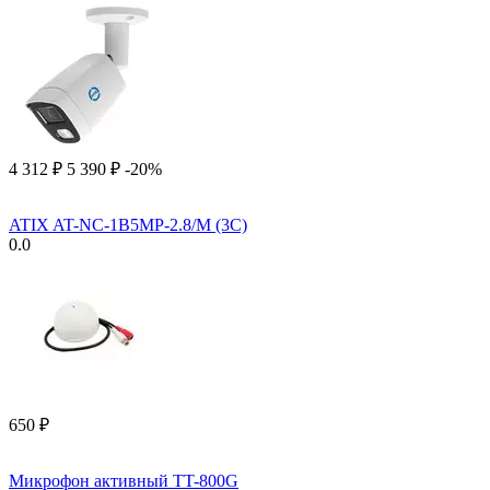
4 312
₽
5 390
₽
-20%
ATIX AT-NC-1B5MP-2.8/M (3C)
0.0
‍650‍
₽
Микрофон активный TT-800G