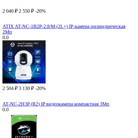
2 040
₽
2 550
₽
-20%
ATIX AT-NC-1B2P-2.8/M (2L+) IP-камера цилиндрическая
2Мп
0.0
2 504
₽
3 130
₽
-20%
AT-NC-2H3P (R2) IP видеокамера компактная 3Мп
0.0