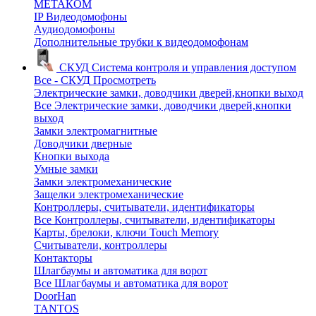
МЕТАКОМ
IP Видеодомофоны
Аудиодомофоны
Дополнительные трубки к видеодомофонам
СКУД
Система контроля и управления доступом
Все - СКУД
Просмотреть
Электрические замки, доводчики дверей,кнопки выход
Все Электрические замки, доводчики дверей,кнопки
выход
Замки электромагнитные
Доводчики дверные
Кнопки выхода
Умные замки
Замки электромеханические
Защелки электромеханические
Контроллеры, считыватели, идентификаторы
Все Контроллеры, считыватели, идентификаторы
Карты, брелоки, ключи Touch Memory
Считыватели, контроллеры
Контакторы
Шлагбаумы и автоматика для ворот
Все Шлагбаумы и автоматика для ворот
DoorHan
TANTOS