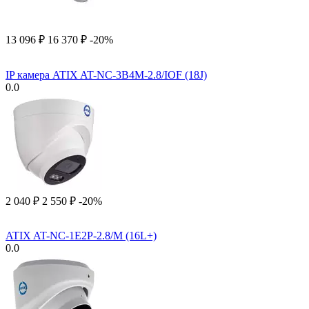
13 096
₽
16 370
₽
-20%
IP камера ATIX AT-NC-3B4M-2.8/IOF (18J)
0.0
2 040
₽
2 550
₽
-20%
ATIX AT-NC-1E2P-2.8/M (16L+)
0.0