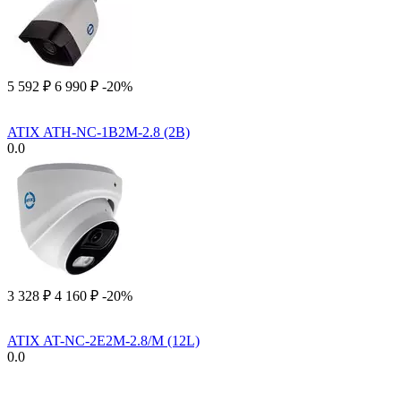
5 592
₽
6 990
₽
-20%
ATIX ATH-NC-1B2M-2.8 (2B)
0.0
3 328
₽
4 160
₽
-20%
ATIX AT-NC-2E2M-2.8/M (12L)
0.0