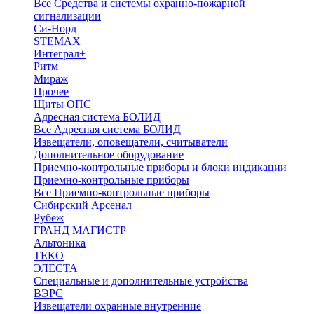
Все Средства и системы охранно-пожарной
сигнализации
Си-Норд
STEMAX
Интеграл+
Ритм
Мираж
Прочее
Щиты ОПС
Адресная система БОЛИД
Все Адресная система БОЛИД
Извещатели, оповещатели, считыватели
Дополнительное оборудование
Приемно-контрольные приборы и блоки индикации
Приемно-контрольные приборы
Все Приемно-контрольные приборы
Сибирский Арсенал
Рубеж
ГРАНД МАГИСТР
Альтоника
ТЕКО
ЭЛЕСТА
Специальные и дополнительные устройства
ВЭРС
Извещатели охранные внутренние