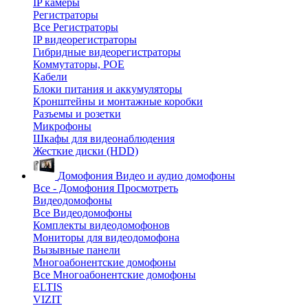
IP камеры
Регистраторы
Все Регистраторы
IP видеорегистраторы
Гибридные видеорегистраторы
Коммутаторы, POE
Кабели
Блоки питания и аккумуляторы
Кронштейны и монтажные коробки
Разъемы и розетки
Микрофоны
Шкафы для видеонаблюдения
Жесткие диски (HDD)
Домофония
Видео и аудио домофоны
Все - Домофония
Просмотреть
Видеодомофоны
Все Видеодомофоны
Комплекты видеодомофонов
Мониторы для видеодомофона
Вызывные панели
Многоабонентские домофоны
Все Многоабонентские домофоны
ELTIS
VIZIT