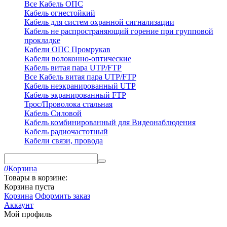
Все Кабель ОПС
Кабель огнестойкий
Кабель для систем охранной сигнализации
Кабель не распространяющий горение при групповой
прокладке
Кабели ОПС Промрукав
Кабели волоконно-оптические
Кабель витая пара UTP/FTP
Все Кабель витая пара UTP/FTP
Кабель неэкранированный UTP
Кабель экранированный FTP
Трос/Проволока стальная
Кабель Силовой
Кабель комбинированный для Видеонаблюдения
Кабель радиочастотный
Кабели связи, провода
0
Корзина
Товары в корзине:
Корзина пуста
Корзина
Оформить заказ
Аккаунт
Мой профиль