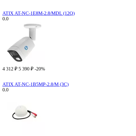
ATIX AT-NC-1E8M-2.8/MDL (12Q)
0.0
4 312
₽
5 390
₽
-20%
ATIX AT-NC-1B5MP-2.8/M (3C)
0.0