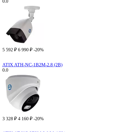
0.0
5 592
₽
6 990
₽
-20%
ATIX ATH-NC-1B2M-2.8 (2B)
0.0
3 328
₽
4 160
₽
-20%