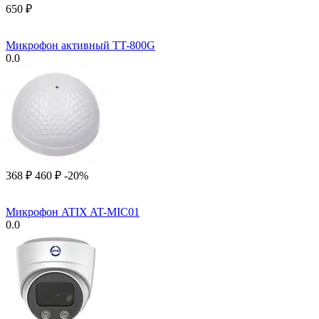
‍650‍
₽
Микрофон активный TT-800G
0.0
‍368‍
₽
‍460‍
₽
-20%
Микрофон ATIX AT-MIC01
0.0