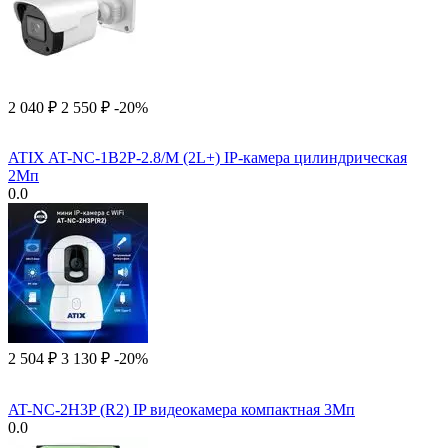
2 040
₽
2 550
₽
-20%
ATIX AT-NC-1B2P-2.8/M (2L+) IP-камера цилиндрическая
2Мп
0.0
2 504
₽
3 130
₽
-20%
AT-NC-2H3P (R2) IP видеокамера компактная 3Мп
0.0