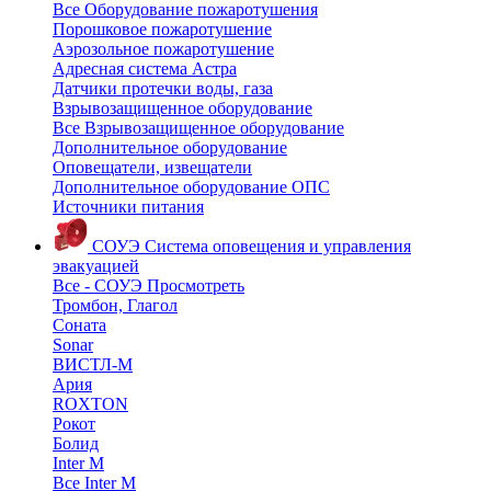
Все Оборудование пожаротушения
Порошковое пожаротушение
Аэрозольное пожаротушение
Адресная система Астра
Датчики протечки воды, газа
Взрывозащищенное оборудование
Все Взрывозащищенное оборудование
Дополнительное оборудование
Оповещатели, извещатели
Дополнительное оборудование ОПС
Источники питания
СОУЭ
Система оповещения и управления
эвакуацией
Все - СОУЭ
Просмотреть
Тромбон, Глагол
Соната
Sonar
ВИСТЛ-М
Ария
ROXTON
Рокот
Болид
Inter M
Все Inter M