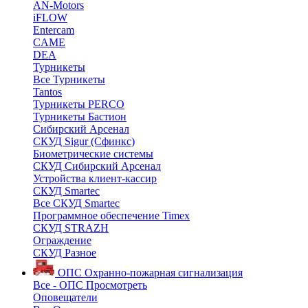
AN-Motors
iFLOW
Entercam
CAME
DEA
Турникеты
Все Турникеты
Tantos
Турникеты PERCO
Турникеты Бастион
Сибирский Арсенал
СКУД Sigur (Сфинкс)
Биометрические системы
СКУД Сибирский Арсенал
Устройства клиент-кассир
СКУД Smartec
Все СКУД Smartec
Программное обеспечение Timex
СКУД STRAZH
Ограждение
СКУД Разное
ОПС
Охранно-пожарная сигнализация
Все - ОПС
Просмотреть
Оповещатели