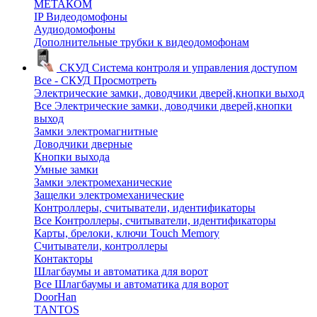
МЕТАКОМ
IP Видеодомофоны
Аудиодомофоны
Дополнительные трубки к видеодомофонам
СКУД
Система контроля и управления доступом
Все - СКУД
Просмотреть
Электрические замки, доводчики дверей,кнопки выход
Все Электрические замки, доводчики дверей,кнопки
выход
Замки электромагнитные
Доводчики дверные
Кнопки выхода
Умные замки
Замки электромеханические
Защелки электромеханические
Контроллеры, считыватели, идентификаторы
Все Контроллеры, считыватели, идентификаторы
Карты, брелоки, ключи Touch Memory
Считыватели, контроллеры
Контакторы
Шлагбаумы и автоматика для ворот
Все Шлагбаумы и автоматика для ворот
DoorHan
TANTOS