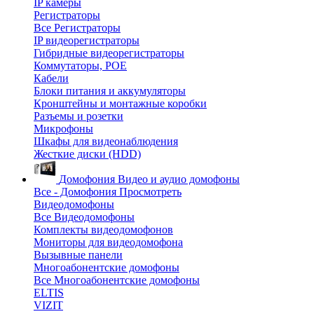
IP камеры
Регистраторы
Все Регистраторы
IP видеорегистраторы
Гибридные видеорегистраторы
Коммутаторы, POE
Кабели
Блоки питания и аккумуляторы
Кронштейны и монтажные коробки
Разъемы и розетки
Микрофоны
Шкафы для видеонаблюдения
Жесткие диски (HDD)
Домофония
Видео и аудио домофоны
Все - Домофония
Просмотреть
Видеодомофоны
Все Видеодомофоны
Комплекты видеодомофонов
Мониторы для видеодомофона
Вызывные панели
Многоабонентские домофоны
Все Многоабонентские домофоны
ELTIS
VIZIT