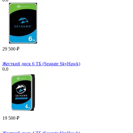
29 500
₽
Жесткий диск 6 ТБ (Seagate SkyHawk)
0.0
19 500
₽