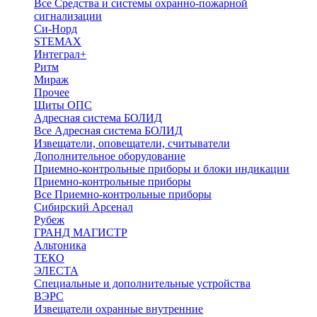
Все Средства и системы охранно-пожарной
сигнализации
Си-Норд
STEMAX
Интеграл+
Ритм
Мираж
Прочее
Щиты ОПС
Адресная система БОЛИД
Все Адресная система БОЛИД
Извещатели, оповещатели, считыватели
Дополнительное оборудование
Приемно-контрольные приборы и блоки индикации
Приемно-контрольные приборы
Все Приемно-контрольные приборы
Сибирский Арсенал
Рубеж
ГРАНД МАГИСТР
Альтоника
ТЕКО
ЭЛЕСТА
Специальные и дополнительные устройства
ВЭРС
Извещатели охранные внутренние