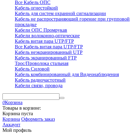
Все Кабель ОПС
Кабель огнестойкий
Кабель для систем охранной сигнализации
Кабель не распространяющий горение при групповой
прокладке
Кабели ОПС Промрукав
Кабели волоконно-оптические
Кабель витая пара UTP/FTP
Все Кабель витая пара UTP/FTP
Кабель неэкранированный UTP
Кабель экранированный FTP
Трос/Проволока стальная
Кабель Силовой
Кабель комбинированный для Видеонаблюдения
Кабель радиочастотный
Кабели связи, провода
0
Корзина
Товары в корзине:
Корзина пуста
Корзина
Оформить заказ
Аккаунт
Мой профиль