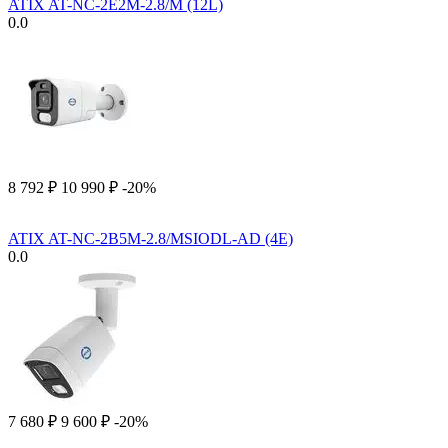
ATIX AT-NC-2E2M-2.8/M (12L)
0.0
8 792
₽
10 990
₽
-20%
ATIX AT-NC-2B5M-2.8/MSIODL-AD (4E)
0.0
7 680
₽
9 600
₽
-20%