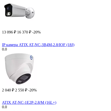
13 096
₽
16 370
₽
-20%
IP камера ATIX AT-NC-3B4M-2.8/IOF (18J)
0.0
2 040
₽
2 550
₽
-20%
ATIX AT-NC-1E2P-2.8/M (16L+)
0.0