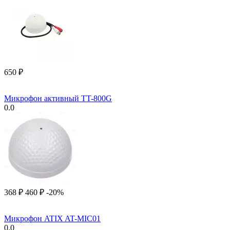
‍650‍
₽
Микрофон активный TT-800G
0.0
‍368‍
₽
‍460‍
₽
-20%
Микрофон ATIX AT-MIC01
0.0