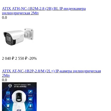
ATIX ATH-NC-1B2M-2.8 (2B) BL IP-видеокамера
цилиндрическая 2Мп
0.0
2 040
₽
2 550
₽
-20%
ATIX AT-NC-1B2P-2.8/M (2L+) IP-камера цилиндрическая
2Мп
0.0