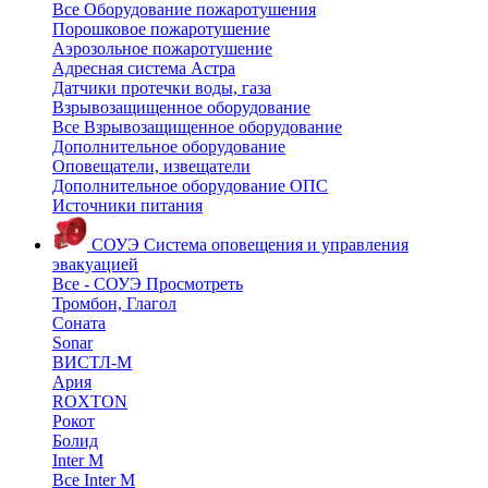
Все Оборудование пожаротушения
Порошковое пожаротушение
Аэрозольное пожаротушение
Адресная система Астра
Датчики протечки воды, газа
Взрывозащищенное оборудование
Все Взрывозащищенное оборудование
Дополнительное оборудование
Оповещатели, извещатели
Дополнительное оборудование ОПС
Источники питания
СОУЭ
Система оповещения и управления
эвакуацией
Все - СОУЭ
Просмотреть
Тромбон, Глагол
Соната
Sonar
ВИСТЛ-М
Ария
ROXTON
Рокот
Болид
Inter M
Все Inter M