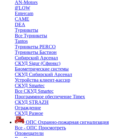
AN-Motors
iFLOW
Entercam
CAME
DEA
Турникеты
Все Турникеты
Tantos
Турникеты PERCO
Турникеты Бастион
Сибирский Арсенал
СКУД Sigur (Сфинкс)
Биометрические системы
СКУД Сибирский Арсенал
Устройства клиент-кассир
СКУД Smartec
Все СКУД Smartec
Программное обеспечение Timex
СКУД STRAZH
Ограждение
СКУД Разное
ОПС
Охранно-пожарная сигнализация
Все - ОПС
Просмотреть
Оповещатели