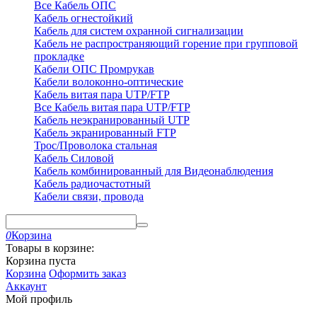
Все Кабель ОПС
Кабель огнестойкий
Кабель для систем охранной сигнализации
Кабель не распространяющий горение при групповой
прокладке
Кабели ОПС Промрукав
Кабели волоконно-оптические
Кабель витая пара UTP/FTP
Все Кабель витая пара UTP/FTP
Кабель неэкранированный UTP
Кабель экранированный FTP
Трос/Проволока стальная
Кабель Силовой
Кабель комбинированный для Видеонаблюдения
Кабель радиочастотный
Кабели связи, провода
0
Корзина
Товары в корзине:
Корзина пуста
Корзина
Оформить заказ
Аккаунт
Мой профиль