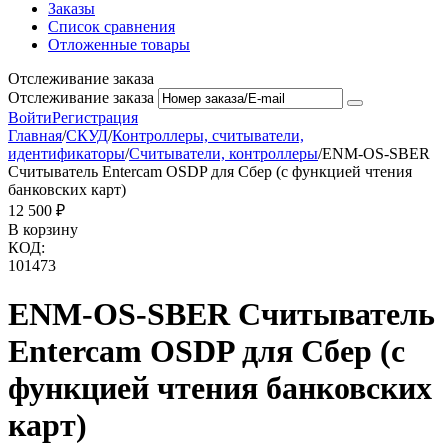
Заказы
Список сравнения
Отложенные товары
Отслеживание заказа
Отслеживание заказа
Войти
Регистрация
Главная
/
СКУД
/
Контроллеры, считыватели,
идентификаторы
/
Считыватели, контроллеры
/
ENM-OS-SBER
Считыватель Entercam OSDP для Сбер (с функцией чтения
банковских карт)
12 500
₽
В корзину
КОД:
101473
ENM-OS-SBER Считыватель
Entercam OSDP для Сбер (с
функцией чтения банковских
карт)