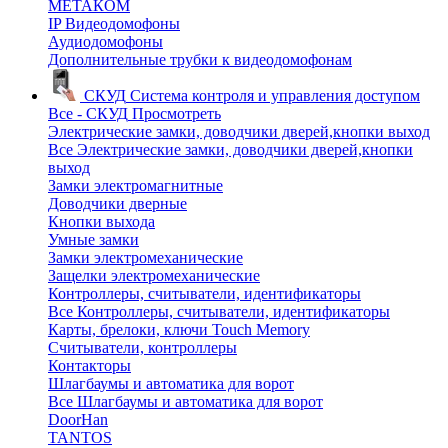
МЕТАКОМ
IP Видеодомофоны
Аудиодомофоны
Дополнительные трубки к видеодомофонам
СКУД
Система контроля и управления доступом
Все - СКУД
Просмотреть
Электрические замки, доводчики дверей,кнопки выход
Все Электрические замки, доводчики дверей,кнопки
выход
Замки электромагнитные
Доводчики дверные
Кнопки выхода
Умные замки
Замки электромеханические
Защелки электромеханические
Контроллеры, считыватели, идентификаторы
Все Контроллеры, считыватели, идентификаторы
Карты, брелоки, ключи Touch Memory
Считыватели, контроллеры
Контакторы
Шлагбаумы и автоматика для ворот
Все Шлагбаумы и автоматика для ворот
DoorHan
TANTOS