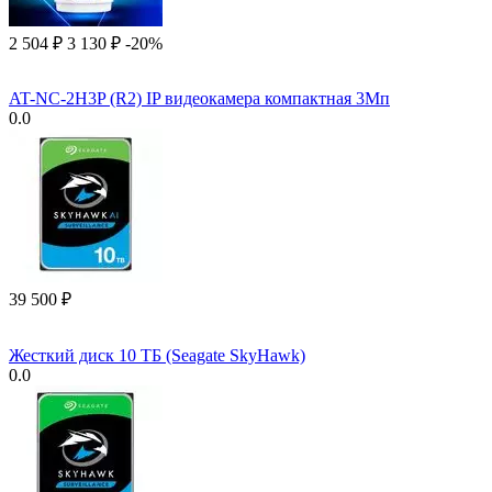
2 504
₽
3 130
₽
-20%
AT-NC-2H3P (R2) IP видеокамера компактная 3Мп
0.0
39 500
₽
Жесткий диск 10 ТБ (Seagate SkyHawk)
0.0