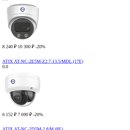
8 240
₽
10 300
₽
-20%
ATIX AT-NC-2E5M-Z2.7-13.5/MDL (17E)
0.0
6 152
₽
7 690
₽
-20%
ATIX AT-NC-2D5M-2.8/M (8E)