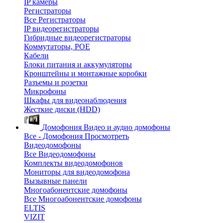
IP камеры
Регистраторы
Все Регистраторы
IP видеорегистраторы
Гибридные видеорегистраторы
Коммутаторы, POE
Кабели
Блоки питания и аккумуляторы
Кронштейны и монтажные коробки
Разъемы и розетки
Микрофоны
Шкафы для видеонаблюдения
Жесткие диски (HDD)
Домофония
Видео и аудио домофоны
Все - Домофония
Просмотреть
Видеодомофоны
Все Видеодомофоны
Комплекты видеодомофонов
Мониторы для видеодомофона
Вызывные панели
Многоабонентские домофоны
Все Многоабонентские домофоны
ELTIS
VIZIT