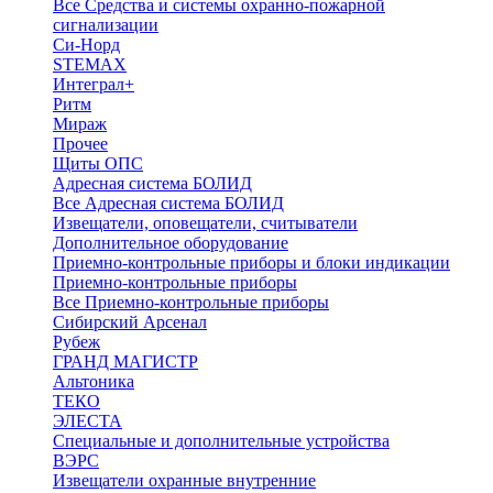
Все Средства и системы охранно-пожарной
сигнализации
Си-Норд
STEMAX
Интеграл+
Ритм
Мираж
Прочее
Щиты ОПС
Адресная система БОЛИД
Все Адресная система БОЛИД
Извещатели, оповещатели, считыватели
Дополнительное оборудование
Приемно-контрольные приборы и блоки индикации
Приемно-контрольные приборы
Все Приемно-контрольные приборы
Сибирский Арсенал
Рубеж
ГРАНД МАГИСТР
Альтоника
ТЕКО
ЭЛЕСТА
Специальные и дополнительные устройства
ВЭРС
Извещатели охранные внутренние