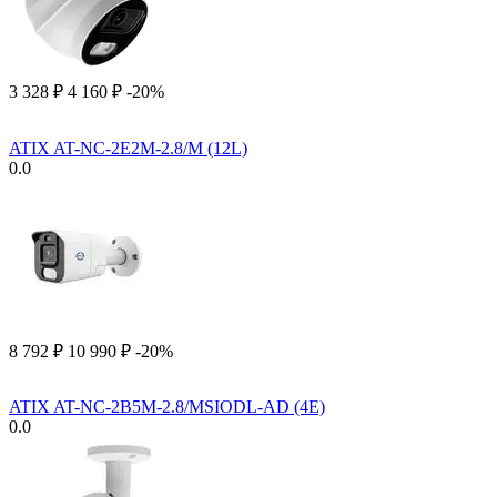
3 328
₽
4 160
₽
-20%
ATIX AT-NC-2E2M-2.8/M (12L)
0.0
8 792
₽
10 990
₽
-20%
ATIX AT-NC-2B5M-2.8/MSIODL-AD (4E)
0.0