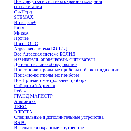
Все Средства и системы охранно-пожарной
сигнализации
Си-Норд
STEMAX
Интеграл+
Ритм
Мираж
Прочее
Щиты ОПС
Адресная система БОЛИД
Все Адресная система БОЛИД
Извещатели, оповещатели, считыватели
Дополнительное оборудование
Приемно-контрольные приборы и блоки индикации
Приемно-контрольные приборы
Все Приемно-контрольные приборы
Сибирский Арсенал
Рубеж
ГРАНД МАГИСТР
Альтоника
ТЕКО
ЭЛЕСТА
Специальные и дополнительные устройства
ВЭРС
Извещатели охранные внутренние