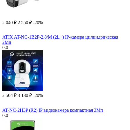
2 040
₽
2 550
₽
-20%
ATIX AT-NC-1B2P-2.8/M (2L+) IP-камера цилиндрическая
2Мп
0.0
2 504
₽
3 130
₽
-20%
AT-NC-2H3P (R2) IP видеокамера компактная 3Мп
0.0