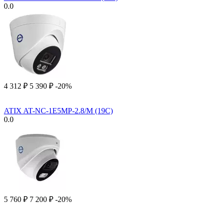
0.0
4 312
₽
5 390
₽
-20%
ATIX AT-NC-1E5MP-2.8/M (19C)
0.0
5 760
₽
7 200
₽
-20%