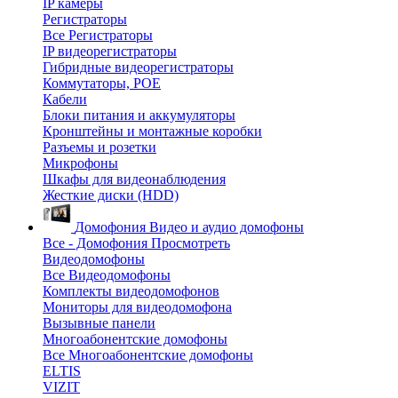
IP камеры
Регистраторы
Все Регистраторы
IP видеорегистраторы
Гибридные видеорегистраторы
Коммутаторы, POE
Кабели
Блоки питания и аккумуляторы
Кронштейны и монтажные коробки
Разъемы и розетки
Микрофоны
Шкафы для видеонаблюдения
Жесткие диски (HDD)
Домофония
Видео и аудио домофоны
Все - Домофония
Просмотреть
Видеодомофоны
Все Видеодомофоны
Комплекты видеодомофонов
Мониторы для видеодомофона
Вызывные панели
Многоабонентские домофоны
Все Многоабонентские домофоны
ELTIS
VIZIT