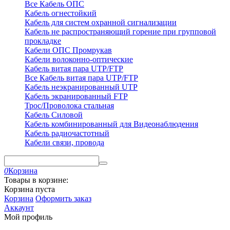
Все Кабель ОПС
Кабель огнестойкий
Кабель для систем охранной сигнализации
Кабель не распространяющий горение при групповой
прокладке
Кабели ОПС Промрукав
Кабели волоконно-оптические
Кабель витая пара UTP/FTP
Все Кабель витая пара UTP/FTP
Кабель неэкранированный UTP
Кабель экранированный FTP
Трос/Проволока стальная
Кабель Силовой
Кабель комбинированный для Видеонаблюдения
Кабель радиочастотный
Кабели связи, провода
0
Корзина
Товары в корзине:
Корзина пуста
Корзина
Оформить заказ
Аккаунт
Мой профиль