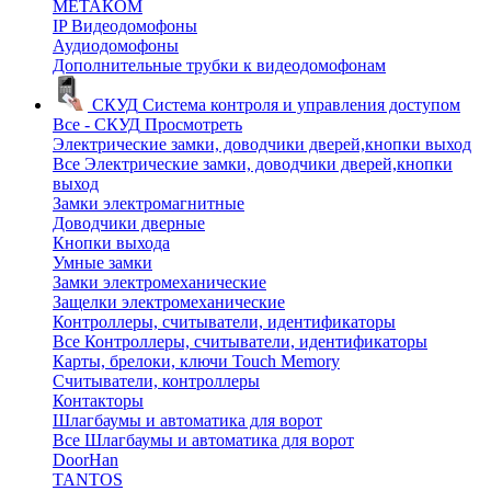
МЕТАКОМ
IP Видеодомофоны
Аудиодомофоны
Дополнительные трубки к видеодомофонам
СКУД
Система контроля и управления доступом
Все - СКУД
Просмотреть
Электрические замки, доводчики дверей,кнопки выход
Все Электрические замки, доводчики дверей,кнопки
выход
Замки электромагнитные
Доводчики дверные
Кнопки выхода
Умные замки
Замки электромеханические
Защелки электромеханические
Контроллеры, считыватели, идентификаторы
Все Контроллеры, считыватели, идентификаторы
Карты, брелоки, ключи Touch Memory
Считыватели, контроллеры
Контакторы
Шлагбаумы и автоматика для ворот
Все Шлагбаумы и автоматика для ворот
DoorHan
TANTOS