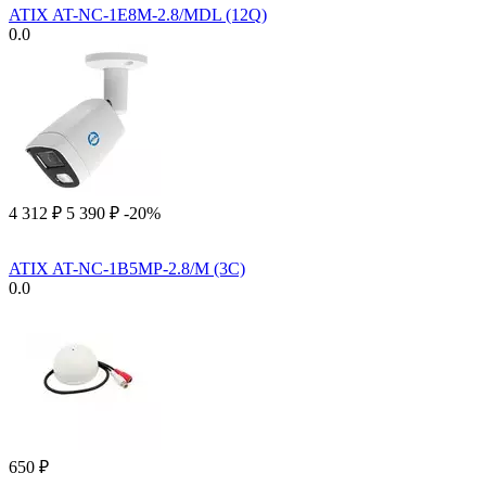
ATIX AT-NC-1E8M-2.8/MDL (12Q)
0.0
4 312
₽
5 390
₽
-20%
ATIX AT-NC-1B5MP-2.8/M (3C)
0.0
‍650‍
₽