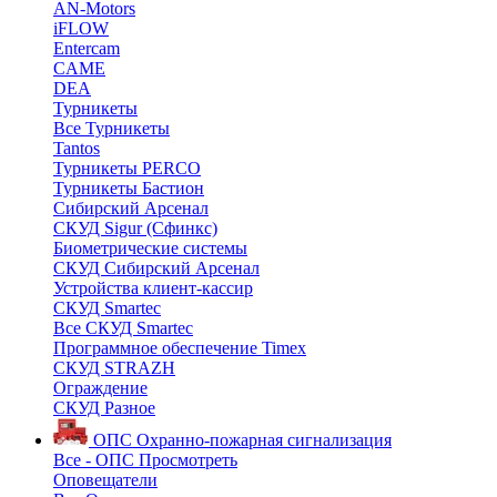
AN-Motors
iFLOW
Entercam
CAME
DEA
Турникеты
Все Турникеты
Tantos
Турникеты PERCO
Турникеты Бастион
Сибирский Арсенал
СКУД Sigur (Сфинкс)
Биометрические системы
СКУД Сибирский Арсенал
Устройства клиент-кассир
СКУД Smartec
Все СКУД Smartec
Программное обеспечение Timex
СКУД STRAZH
Ограждение
СКУД Разное
ОПС
Охранно-пожарная сигнализация
Все - ОПС
Просмотреть
Оповещатели