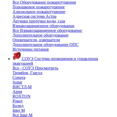
Все Оборудование пожаротушения
Порошковое пожаротушение
Аэрозольное пожаротушение
Адресная система Астра
Датчики протечки воды, газа
Взрывозащищенное оборудование
Все Взрывозащищенное оборудование
Дополнительное оборудование
Оповещатели, извещатели
Дополнительное оборудование ОПС
Источники питания
СОУЭ
Система оповещения и управления
эвакуацией
Все - СОУЭ
Просмотреть
Тромбон, Глагол
Соната
Sonar
ВИСТЛ-М
Ария
ROXTON
Рокот
Болид
Inter M
Все Inter M