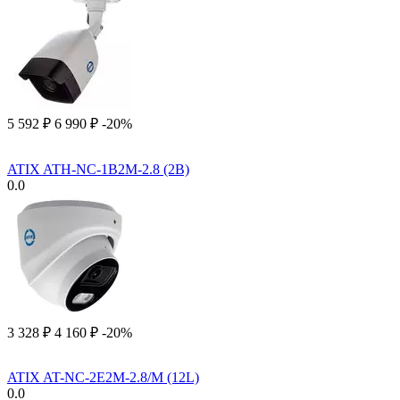
5 592
₽
6 990
₽
-20%
ATIX ATH-NC-1B2M-2.8 (2B)
0.0
3 328
₽
4 160
₽
-20%
ATIX AT-NC-2E2M-2.8/M (12L)
0.0