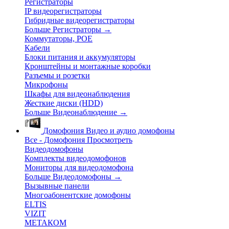
Регистраторы
IP видеорегистраторы
Гибридные видеорегистраторы
Больше Регистраторы
→
Коммутаторы, POE
Кабели
Блоки питания и аккумуляторы
Кронштейны и монтажные коробки
Разъемы и розетки
Микрофоны
Шкафы для видеонаблюдения
Жесткие диски (HDD)
Больше Видеонаблюдение
→
Домофония
Видео и аудио домофоны
Все - Домофония
Просмотреть
Видеодомофоны
Комплекты видеодомофонов
Мониторы для видеодомофона
Больше Видеодомофоны
→
Вызывные панели
Многоабонентские домофоны
ELTIS
VIZIT
МЕТАКОМ