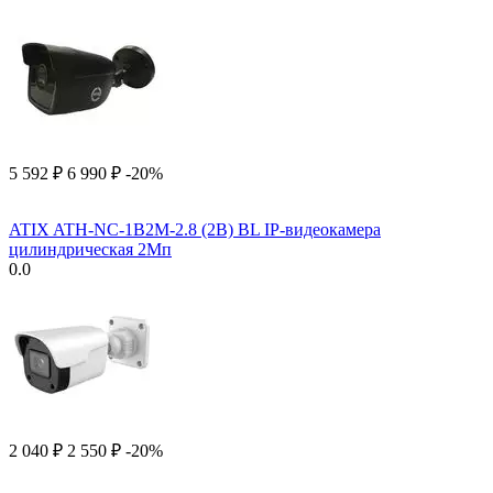
5 592
₽
6 990
₽
-20%
ATIX ATH-NC-1B2M-2.8 (2B) BL IP-видеокамера
цилиндрическая 2Мп
0.0
2 040
₽
2 550
₽
-20%