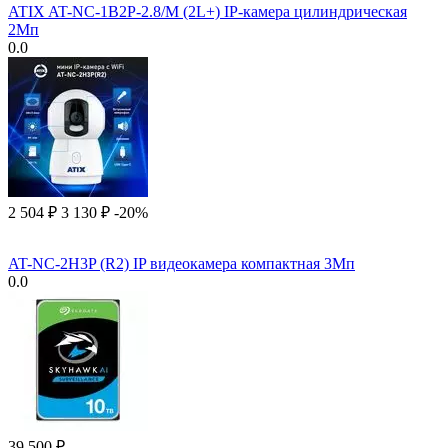
ATIX AT-NC-1B2P-2.8/M (2L+) IP-камера цилиндрическая
2Мп
0.0
2 504
₽
3 130
₽
-20%
AT-NC-2H3P (R2) IP видеокамера компактная 3Мп
0.0
39 500
₽