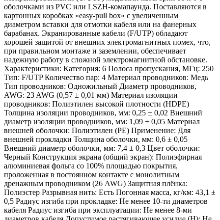
оболочками из PVC или LSZH-комапаунда. Поставляются в
картонных коробках «easy-pull box» с увеличенным
диаметром вставки для отмотки кабеля или на фанерных
барабанах. Экранированные кабели (F/UTP) обладают
хорошей защитой от внешних электромагнитных помех, что,
при правильном монтаже и заземлении, обеспечивает
надежную работу в сложной электромагнитной обстановке.
Характеристики: Категория: 6 Полоса пропускания, МГц: 250
Тип: F/UTP Количество пар: 4 Материал проводников: Медь
Тип проводников: Одножильный Диаметр проводников,
AWG: 23 AWG (0,57 ± 0,01 мм) Материал изоляции
проводников: Полиэтилен высокой плотности (HDPE)
Толщина изоляции проводников, мм: 0,25 ± 0,02 Внешний
диаметр изоляции проводников, мм: 1,09 ± 0,05 Материал
внешней оболочки: Полиэтилен (PE) Применение: Для
внешней прокладки Толщина оболочки, мм: 0,6 ± 0,05
Внешний диаметр оболочки, мм: 7,4 ± 0,3 Цвет оболочки:
Черный Конструкция экрана (общий экран): Полиэфирная
алюминиевая фольга со 100% площадью покрытия,
проложенная в постоянном контакте с монолитным
дренажным проводником (26 AWG) Защитная плёнка:
Полиэстер Разрывная нить: Есть Погонная масса, кг/км: 43,1 ±
0,5 Радиус изгиба при прокладке: Не менее 10-ти диаметров
кабеля Радиус изгиба при эксплуатации: Не менее 8-ми
диаметров кабеля Допустимое растягивающее усилие (H): Не