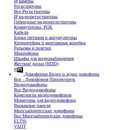
IP камеры
Регистраторы
Все Регистраторы
IP видеорегистраторы
Гибридные видеорегистраторы
Коммутаторы, POE
Кабели
Блоки питания и аккумуляторы
Кронштейны и монтажные коробки
Разъемы и розетки
Микрофоны
Шкафы для видеонаблюдения
Жесткие диски (HDD)
Домофония
Видео и аудио домофоны
Все - Домофония
Просмотреть
Видеодомофоны
Все Видеодомофоны
Комплекты видеодомофонов
Мониторы для видеодомофона
Вызывные панели
Многоабонентские домофоны
Все Многоабонентские домофоны
ELTIS
VIZIT