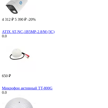
4 312
₽
5 390
₽
-20%
ATIX AT-NC-1B5MP-2.8/M (3C)
0.0
‍650‍
₽
Микрофон активный TT-800G
0.0