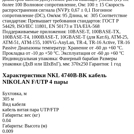
более 100 Волновое сопротивление, Ом: 100 ± 15 Скорость
распространения сигнала (NVP): 0,67 ± 0,1 Погонное
сопротивление (DC), Ом/км: 95 Длина, м: 305 Соответствие
стандартам: Превышает требования стандартов: ГОСТ Р
54429, ISO/IEC 11801, EN 50173 и TIA/EIA-568
Поддерживаемые приложения: 10BASE-T, 100BASE-TX,
100BASE-T4, 1000BASE-T, 10GBASE-T (для Кат.6), ATM-25,
ATM-51, ATM-155, 100VG-AnyLan, TR-4, TR-16 Active, TR-16
Passive Диапазоны температур: Хранение от -60 до +60 °C.
Прокладка от -10 до +50 °C. Эксплуатация от -60 до +60 °C
Индивидуальная упаковка: Фанерный барабан Размеры
упаковки (ДхВ или ШхВхГ), мм: 370x250 Гарантия: 1 год
Характеристики NKL 4740B-BK кабель
NIKOLAN F/UTP 4 пары
Бухтовка, м
305 м
Вид кабеля
кабель витая пара UTP/FTP
Габариты: вес (кг)
0.04
Габариты: Высота (м)
0.009