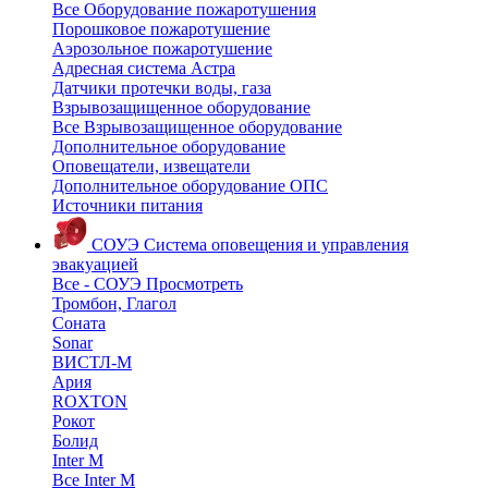
Все Оборудование пожаротушения
Порошковое пожаротушение
Аэрозольное пожаротушение
Адресная система Астра
Датчики протечки воды, газа
Взрывозащищенное оборудование
Все Взрывозащищенное оборудование
Дополнительное оборудование
Оповещатели, извещатели
Дополнительное оборудование ОПС
Источники питания
СОУЭ
Система оповещения и управления
эвакуацией
Все - СОУЭ
Просмотреть
Тромбон, Глагол
Соната
Sonar
ВИСТЛ-М
Ария
ROXTON
Рокот
Болид
Inter M
Все Inter M