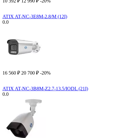
10 392
₽
12 990
₽
-20%
ATIX AT-NC-3E8M-2.8/M (12I)
0.0
16 560
₽
20 700
₽
-20%
ATIX AT-NC-3B8M-Z2.7-13.5/IODL (21I)
0.0