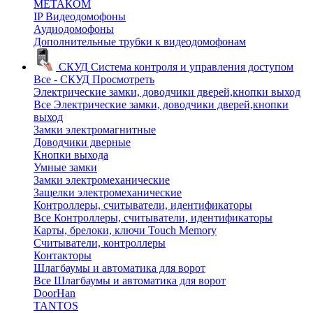
МЕТАКОМ
IP Видеодомофоны
Аудиодомофоны
Дополнительные трубки к видеодомофонам
СКУД
Система контроля и управления доступом
Все - СКУД
Просмотреть
Электрические замки, доводчики дверей,кнопки выход
Все Электрические замки, доводчики дверей,кнопки
выход
Замки электромагнитные
Доводчики дверные
Кнопки выхода
Умные замки
Замки электромеханические
Защелки электромеханические
Контроллеры, считыватели, идентификаторы
Все Контроллеры, считыватели, идентификаторы
Карты, брелоки, ключи Touch Memory
Считыватели, контроллеры
Контакторы
Шлагбаумы и автоматика для ворот
Все Шлагбаумы и автоматика для ворот
DoorHan
TANTOS