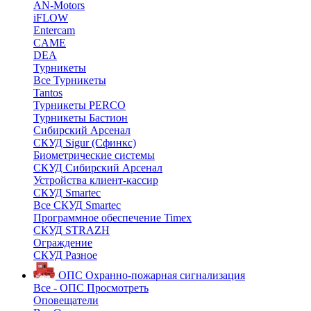
AN-Motors
iFLOW
Entercam
CAME
DEA
Турникеты
Все Турникеты
Tantos
Турникеты PERCO
Турникеты Бастион
Сибирский Арсенал
СКУД Sigur (Сфинкс)
Биометрические системы
СКУД Сибирский Арсенал
Устройства клиент-кассир
СКУД Smartec
Все СКУД Smartec
Программное обеспечение Timex
СКУД STRAZH
Ограждение
СКУД Разное
ОПС
Охранно-пожарная сигнализация
Все - ОПС
Просмотреть
Оповещатели