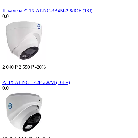
IP камера ATIX AT-NC-3B4M-2.8/IOF (18J)
0.0
2 040
₽
2 550
₽
-20%
ATIX AT-NC-1E2P-2.8/M (16L+)
0.0