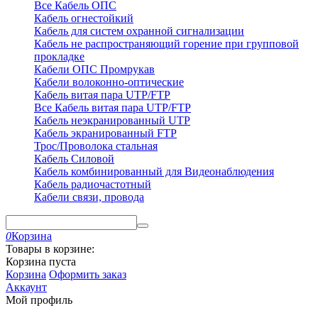
Все Кабель ОПС
Кабель огнестойкий
Кабель для систем охранной сигнализации
Кабель не распространяющий горение при групповой
прокладке
Кабели ОПС Промрукав
Кабели волоконно-оптические
Кабель витая пара UTP/FTP
Все Кабель витая пара UTP/FTP
Кабель неэкранированный UTP
Кабель экранированный FTP
Трос/Проволока стальная
Кабель Силовой
Кабель комбинированный для Видеонаблюдения
Кабель радиочастотный
Кабели связи, провода
0
Корзина
Товары в корзине:
Корзина пуста
Корзина
Оформить заказ
Аккаунт
Мой профиль