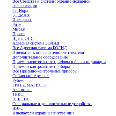
Все Средства и системы охранно-пожарной
сигнализации
Си-Норд
STEMAX
Интеграл+
Ритм
Мираж
Прочее
Щиты ОПС
Адресная система БОЛИД
Все Адресная система БОЛИД
Извещатели, оповещатели, считыватели
Дополнительное оборудование
Приемно-контрольные приборы и блоки индикации
Приемно-контрольные приборы
Все Приемно-контрольные приборы
Сибирский Арсенал
Рубеж
ГРАНД МАГИСТР
Альтоника
ТЕКО
ЭЛЕСТА
Специальные и дополнительные устройства
ВЭРС
Извещатели охранные внутренние