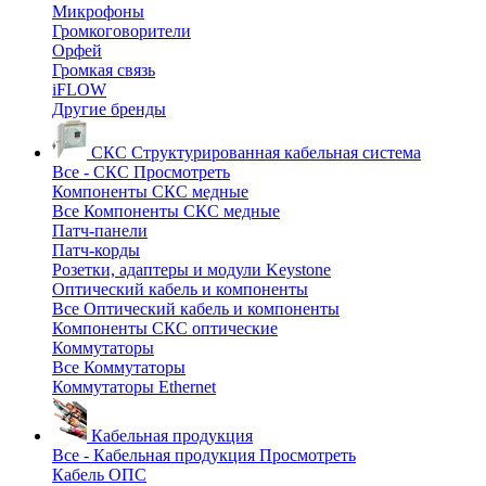
Микрофоны
Громкоговорители
Орфей
Громкая связь
iFLOW
Другие бренды
СКС
Структурированная кабельная система
Все - СКС
Просмотреть
Компоненты СКС медные
Все Компоненты СКС медные
Патч-панели
Патч-корды
Розетки, адаптеры и модули Keystone
Оптический кабель и компоненты
Все Оптический кабель и компоненты
Компоненты СКС оптические
Коммутаторы
Все Коммутаторы
Коммутаторы Ethernet
Кабельная продукция
Все - Кабельная продукция
Просмотреть
Кабель ОПС