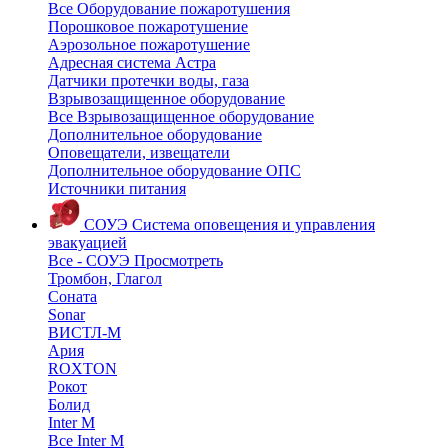
Все Оборудование пожаротушения
Порошковое пожаротушение
Аэрозольное пожаротушение
Адресная система Астра
Датчики протечки воды, газа
Взрывозащищенное оборудование
Все Взрывозащищенное оборудование
Дополнительное оборудование
Оповещатели, извещатели
Дополнительное оборудование ОПС
Источники питания
СОУЭ
Система оповещения и управления
эвакуацией
Все - СОУЭ
Просмотреть
Тромбон, Глагол
Соната
Sonar
ВИСТЛ-М
Ария
ROXTON
Рокот
Болид
Inter M
Все Inter M