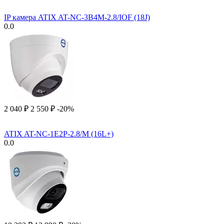
IP камера ATIX AT-NC-3B4M-2.8/IOF (18J)
0.0
2 040
₽
2 550
₽
-20%
ATIX AT-NC-1E2P-2.8/M (16L+)
0.0