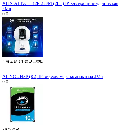
ATIX AT-NC-1B2P-2.8/M (2L+) IP-камера цилиндрическая
2Мп
0.0
2 504
₽
3 130
₽
-20%
AT-NC-2H3P (R2) IP видеокамера компактная 3Мп
0.0
39 500
₽