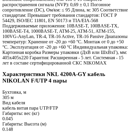
распространения сигнала (NVP): 0,69 ± 0,1 Погонное
сопротивление (DC), Ом/км: ≤ 95 Длина, м: 305 Соответствие
стандартам: Превышает требования стандартов: ГОСТ Р
54429, ISO/IEC 11801, EN 50173 и TIA/EIA-568
Поддерживаемые приложения: 10BASE-T, 100BASE-TX,
100BASE-T4, 1000BASE-T, ATM-25, ATM-51, ATM-155,
100VG-AnyLan, TR-4, TR-16 Active, TR-16 Passive Диапазоны
температур: Хранение от -20 до +60 °C. Монтаж от 0 до +50
°C. Эксплуатация от -20 до +60 °C Индивидуальная упаковка:
Картонная коробка Размеры упаковки (ДхВ или ШхВхГ), мм:
405x405x220 Гарантия: Расширенная - 5 лет. Системная - 15
лет в составе сертифицированной СКС NIKOMAX
Характеристики NKL 4200A-GY кабель
NIKOLAN F/UTP 4 пары
Бухтовка, м
305 м
Вид кабеля
кабель витая пара UTP/FTP
Габариты: вес (кг)
0.045
Габариты: Высота (м)
0.148