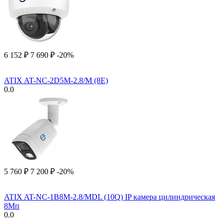
6 152
₽
7 690
₽
-20%
ATIX AT-NC-2D5M-2.8/M (8E)
0.0
5 760
₽
7 200
₽
-20%
ATIX AT-NC-1B8M-2.8/MDL (10Q) IP камера цилиндрическая
8Мп
0.0