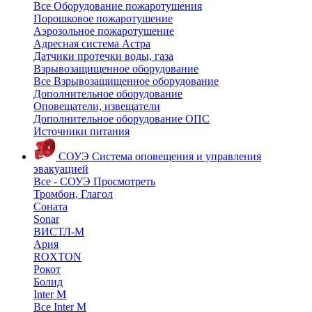
Все Оборудование пожаротушения
Порошковое пожаротушение
Аэрозольное пожаротушение
Адресная система Астра
Датчики протечки воды, газа
Взрывозащищенное оборудование
Все Взрывозащищенное оборудование
Дополнительное оборудование
Оповещатели, извещатели
Дополнительное оборудование ОПС
Источники питания
СОУЭ
Система оповещения и управления
эвакуацией
Все - СОУЭ
Просмотреть
Тромбон, Глагол
Соната
Sonar
ВИСТЛ-М
Ария
ROXTON
Рокот
Болид
Inter M
Все Inter M