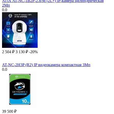
ATIX AT-NC-1B2P-2.8/M (2L+) IP-камера цилиндрическая
2Мп
0.0
2 504
₽
3 130
₽
-20%
AT-NC-2H3P (R2) IP видеокамера компактная 3Мп
0.0
39 500
₽