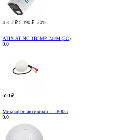
4 312
₽
5 390
₽
-20%
ATIX AT-NC-1B5MP-2.8/M (3C)
0.0
‍650‍
₽
Микрофон активный TT-800G
0.0