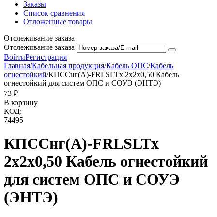
Заказы
Список сравнения
Отложенные товары
Отслеживание заказа
Отслеживание заказа
Войти
Регистрация
Главная
/
Кабельная продукция
/
Кабель ОПС
/
Кабель
огнестойкий
/
КПССнг(А)-FRLSLTx 2х2х0,50 Кабель
огнестойкий для систем ОПС и СОУЭ (ЭНТЭ)
‍73‍
₽
В корзину
КОД:
74495
КПССнг(А)-FRLSLTx
2х2х0,50 Кабель огнестойкий
для систем ОПС и СОУЭ
(ЭНТЭ)