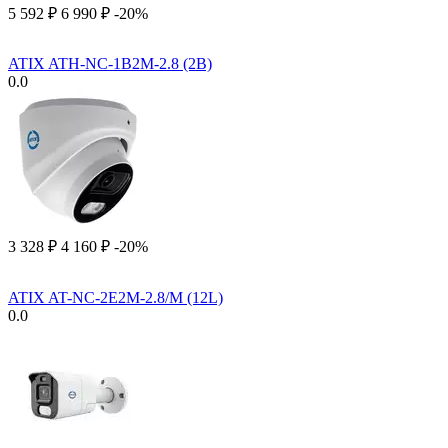
5 592
₽
6 990
₽
-20%
ATIX ATH-NC-1B2M-2.8 (2B)
0.0
3 328
₽
4 160
₽
-20%
ATIX AT-NC-2E2M-2.8/M (12L)
0.0