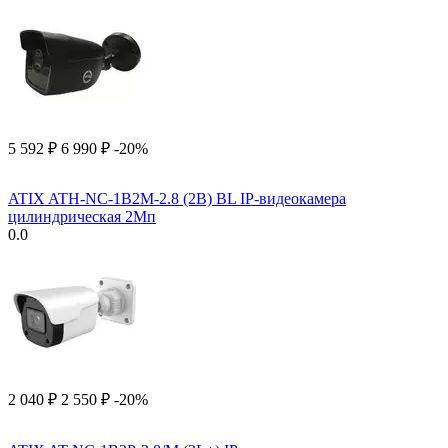
5 592
₽
6 990
₽
-20%
ATIX ATH-NC-1B2M-2.8 (2B) BL IP-видеокамера
цилиндрическая 2Мп
0.0
2 040
₽
2 550
₽
-20%