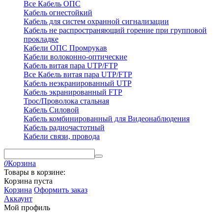
Все Кабель ОПС
Кабель огнестойкий
Кабель для систем охранной сигнализации
Кабель не распространяющий горение при групповой
прокладке
Кабели ОПС Промрукав
Кабели волоконно-оптические
Кабель витая пара UTP/FTP
Все Кабель витая пара UTP/FTP
Кабель неэкранированный UTP
Кабель экранированный FTP
Трос/Проволока стальная
Кабель Силовой
Кабель комбинированный для Видеонаблюдения
Кабель радиочастотный
Кабели связи, провода
0
Корзина
Товары в корзине:
Корзина пуста
Корзина
Оформить заказ
Аккаунт
Мой профиль