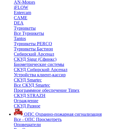
AN-Motors
iFLOW
Entercam
CAME
DEA
Турникеты
Все Турникеты
Tantos
Турникеты PERCO
Турникеты Бастион
Сибирский Арсенал
СКУД Sigur (Сфинкс)
Биометрические системы
СКУД Сибирский Арсенал
Устройства клиент-кассир
СКУД Smartec
Все СКУД Smartec
Программное обеспечение Timex
СКУД STRAZH
Ограждение
СКУД Разное
ОПС
Охранно-пожарная сигнализация
Все - ОПС
Просмотреть
Оповещатели