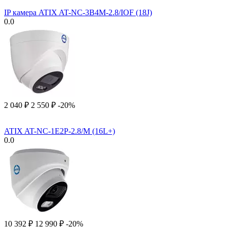
IP камера ATIX AT-NC-3B4M-2.8/IOF (18J)
0.0
2 040
₽
2 550
₽
-20%
ATIX AT-NC-1E2P-2.8/M (16L+)
0.0
10 392
₽
12 990
₽
-20%