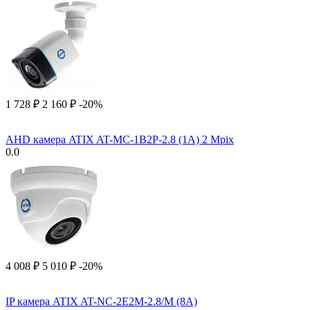
1 728
₽
2 160
₽
-20%
AHD камера ATIX AT-MC-1B2P-2.8 (1A) 2 Mpix
0.0
4 008
₽
5 010
₽
-20%
IP камера ATIX AT-NC-2E2M-2.8/M (8A)