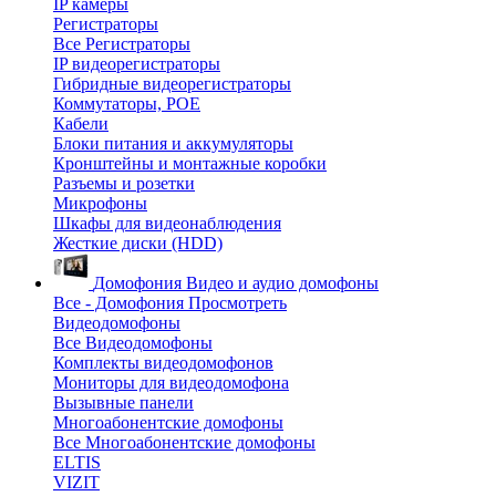
IP камеры
Регистраторы
Все Регистраторы
IP видеорегистраторы
Гибридные видеорегистраторы
Коммутаторы, POE
Кабели
Блоки питания и аккумуляторы
Кронштейны и монтажные коробки
Разъемы и розетки
Микрофоны
Шкафы для видеонаблюдения
Жесткие диски (HDD)
Домофония
Видео и аудио домофоны
Все - Домофония
Просмотреть
Видеодомофоны
Все Видеодомофоны
Комплекты видеодомофонов
Мониторы для видеодомофона
Вызывные панели
Многоабонентские домофоны
Все Многоабонентские домофоны
ELTIS
VIZIT