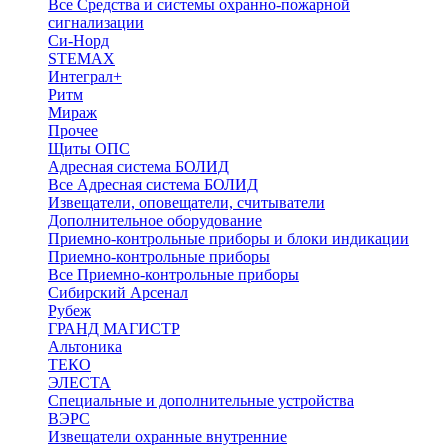
Все Средства и системы охранно-пожарной
сигнализации
Си-Норд
STEMAX
Интеграл+
Ритм
Мираж
Прочее
Щиты ОПС
Адресная система БОЛИД
Все Адресная система БОЛИД
Извещатели, оповещатели, считыватели
Дополнительное оборудование
Приемно-контрольные приборы и блоки индикации
Приемно-контрольные приборы
Все Приемно-контрольные приборы
Сибирский Арсенал
Рубеж
ГРАНД МАГИСТР
Альтоника
ТЕКО
ЭЛЕСТА
Специальные и дополнительные устройства
ВЭРС
Извещатели охранные внутренние