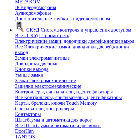
МЕТАКОМ
IP Видеодомофоны
Аудиодомофоны
Дополнительные трубки к видеодомофонам
СКУД
Система контроля и управления доступом
Все - СКУД
Просмотреть
Электрические замки, доводчики дверей,кнопки выход
Все Электрические замки, доводчики дверей,кнопки
выход
Замки электромагнитные
Доводчики дверные
Кнопки выхода
Умные замки
Замки электромеханические
Защелки электромеханические
Контроллеры, считыватели, идентификаторы
Все Контроллеры, считыватели, идентификаторы
Карты, брелоки, ключи Touch Memory
Считыватели, контроллеры
Контакторы
Шлагбаумы и автоматика для ворот
Все Шлагбаумы и автоматика для ворот
DoorHan
TANTOS