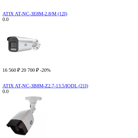
ATIX AT-NC-3E8M-2.8/M (12I)
0.0
16 560
₽
20 700
₽
-20%
ATIX AT-NC-3B8M-Z2.7-13.5/IODL (21I)
0.0