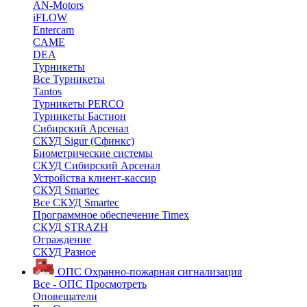
AN-Motors
iFLOW
Entercam
CAME
DEA
Турникеты
Все Турникеты
Tantos
Турникеты PERCO
Турникеты Бастион
Сибирский Арсенал
СКУД Sigur (Сфинкс)
Биометрические системы
СКУД Сибирский Арсенал
Устройства клиент-кассир
СКУД Smartec
Все СКУД Smartec
Программное обеспечение Timex
СКУД STRAZH
Ограждение
СКУД Разное
ОПС
Охранно-пожарная сигнализация
Все - ОПС
Просмотреть
Оповещатели