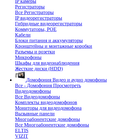
IP камеры
Регистраторы
Все Регистраторы
IP видеорегистраторы
Гибридные видеорегистраторы
Коммутаторы, POE
Кабели
Блоки питания и аккумуляторы
Кронштейны и монтажные коробки
Разъемы и розетки
Микрофоны
Шкафы для видеонаблюдения
Жесткие диски (HDD)
Домофония
Видео и аудио домофоны
Все - Домофония
Просмотреть
Видеодомофоны
Все Видеодомофоны
Комплекты видеодомофонов
Мониторы для видеодомофона
Вызывные панели
Многоабонентские домофоны
Все Многоабонентские домофоны
ELTIS
VIZIT