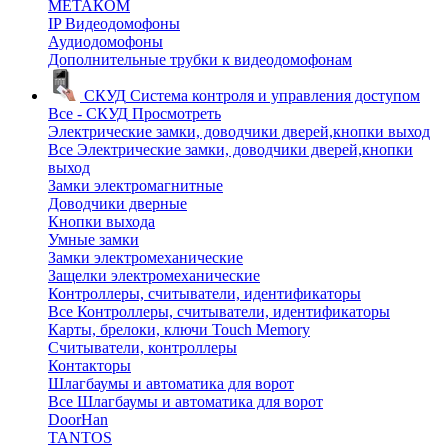
МЕТАКОМ
IP Видеодомофоны
Аудиодомофоны
Дополнительные трубки к видеодомофонам
СКУД
Система контроля и управления доступом
Все - СКУД
Просмотреть
Электрические замки, доводчики дверей,кнопки выход
Все Электрические замки, доводчики дверей,кнопки
выход
Замки электромагнитные
Доводчики дверные
Кнопки выхода
Умные замки
Замки электромеханические
Защелки электромеханические
Контроллеры, считыватели, идентификаторы
Все Контроллеры, считыватели, идентификаторы
Карты, брелоки, ключи Touch Memory
Считыватели, контроллеры
Контакторы
Шлагбаумы и автоматика для ворот
Все Шлагбаумы и автоматика для ворот
DoorHan
TANTOS