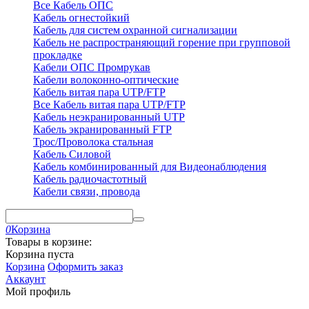
Все Кабель ОПС
Кабель огнестойкий
Кабель для систем охранной сигнализации
Кабель не распространяющий горение при групповой
прокладке
Кабели ОПС Промрукав
Кабели волоконно-оптические
Кабель витая пара UTP/FTP
Все Кабель витая пара UTP/FTP
Кабель неэкранированный UTP
Кабель экранированный FTP
Трос/Проволока стальная
Кабель Силовой
Кабель комбинированный для Видеонаблюдения
Кабель радиочастотный
Кабели связи, провода
0
Корзина
Товары в корзине:
Корзина пуста
Корзина
Оформить заказ
Аккаунт
Мой профиль