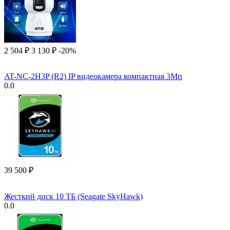
2 504
₽
3 130
₽
-20%
AT-NC-2H3P (R2) IP видеокамера компактная 3Мп
0.0
39 500
₽
Жесткий диск 10 ТБ (Seagate SkyHawk)
0.0