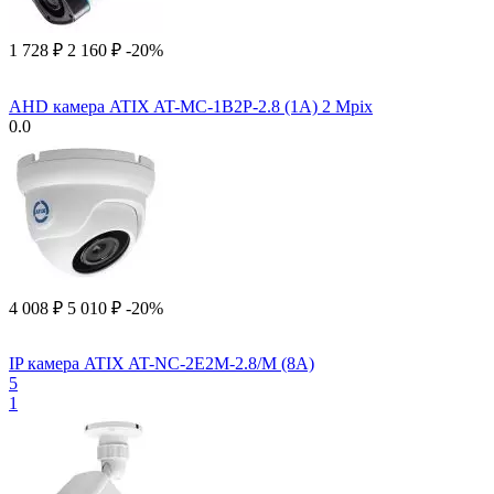
1 728
₽
2 160
₽
-20%
AHD камера ATIX AT-MC-1B2P-2.8 (1A) 2 Mpix
0.0
4 008
₽
5 010
₽
-20%
IP камера ATIX AT-NC-2E2M-2.8/M (8A)
5
1