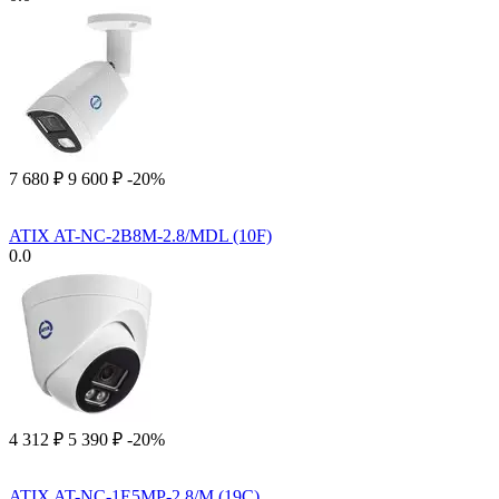
7 680
₽
9 600
₽
-20%
ATIX AT-NC-2B8M-2.8/MDL (10F)
0.0
4 312
₽
5 390
₽
-20%
ATIX AT-NC-1E5MP-2.8/M (19C)