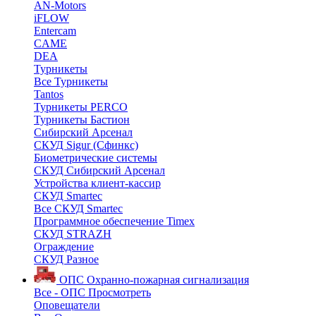
AN-Motors
iFLOW
Entercam
CAME
DEA
Турникеты
Все Турникеты
Tantos
Турникеты PERCO
Турникеты Бастион
Сибирский Арсенал
СКУД Sigur (Сфинкс)
Биометрические системы
СКУД Сибирский Арсенал
Устройства клиент-кассир
СКУД Smartec
Все СКУД Smartec
Программное обеспечение Timex
СКУД STRAZH
Ограждение
СКУД Разное
ОПС
Охранно-пожарная сигнализация
Все - ОПС
Просмотреть
Оповещатели