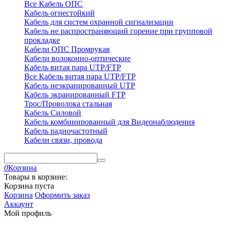
Все Кабель ОПС
Кабель огнестойкий
Кабель для систем охранной сигнализации
Кабель не распространяющий горение при групповой
прокладке
Кабели ОПС Промрукав
Кабели волоконно-оптические
Кабель витая пара UTP/FTP
Все Кабель витая пара UTP/FTP
Кабель неэкранированный UTP
Кабель экранированный FTP
Трос/Проволока стальная
Кабель Силовой
Кабель комбинированный для Видеонаблюдения
Кабель радиочастотный
Кабели связи, провода
0
Корзина
Товары в корзине:
Корзина пуста
Корзина
Оформить заказ
Аккаунт
Мой профиль