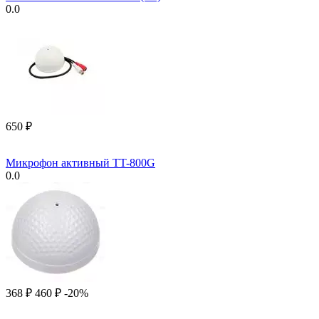
0.0
‍650‍
₽
Микрофон активный TT-800G
0.0
‍368‍
₽
‍460‍
₽
-20%