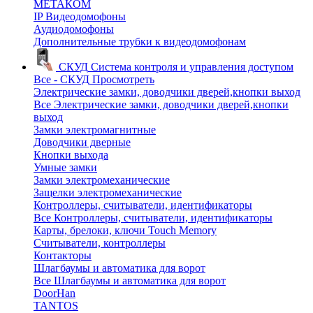
МЕТАКОМ
IP Видеодомофоны
Аудиодомофоны
Дополнительные трубки к видеодомофонам
СКУД
Система контроля и управления доступом
Все - СКУД
Просмотреть
Электрические замки, доводчики дверей,кнопки выход
Все Электрические замки, доводчики дверей,кнопки
выход
Замки электромагнитные
Доводчики дверные
Кнопки выхода
Умные замки
Замки электромеханические
Защелки электромеханические
Контроллеры, считыватели, идентификаторы
Все Контроллеры, считыватели, идентификаторы
Карты, брелоки, ключи Touch Memory
Считыватели, контроллеры
Контакторы
Шлагбаумы и автоматика для ворот
Все Шлагбаумы и автоматика для ворот
DoorHan
TANTOS