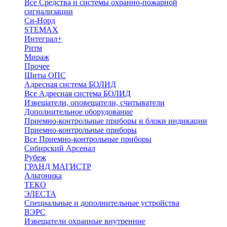
Все Средства и системы охранно-пожарной
сигнализации
Си-Норд
STEMAX
Интеграл+
Ритм
Мираж
Прочее
Щиты ОПС
Адресная система БОЛИД
Все Адресная система БОЛИД
Извещатели, оповещатели, считыватели
Дополнительное оборудование
Приемно-контрольные приборы и блоки индикации
Приемно-контрольные приборы
Все Приемно-контрольные приборы
Сибирский Арсенал
Рубеж
ГРАНД МАГИСТР
Альтоника
ТЕКО
ЭЛЕСТА
Специальные и дополнительные устройства
ВЭРС
Извещатели охранные внутренние