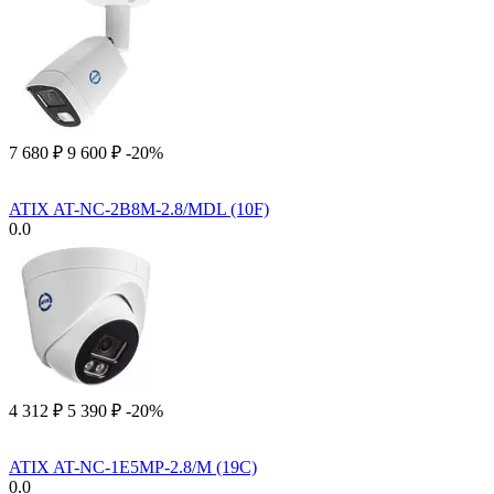
7 680
₽
9 600
₽
-20%
ATIX AT-NC-2B8M-2.8/MDL (10F)
0.0
4 312
₽
5 390
₽
-20%
ATIX AT-NC-1E5MP-2.8/M (19C)
0.0