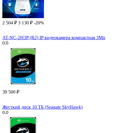
2 504
₽
3 130
₽
-20%
AT-NC-2H3P (R2) IP видеокамера компактная 3Мп
0.0
39 500
₽
Жесткий диск 10 ТБ (Seagate SkyHawk)
0.0