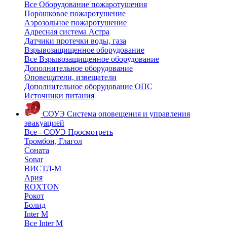
Все Оборудование пожаротушения
Порошковое пожаротушение
Аэрозольное пожаротушение
Адресная система Астра
Датчики протечки воды, газа
Взрывозащищенное оборудование
Все Взрывозащищенное оборудование
Дополнительное оборудование
Оповещатели, извещатели
Дополнительное оборудование ОПС
Источники питания
СОУЭ
Система оповещения и управления
эвакуацией
Все - СОУЭ
Просмотреть
Тромбон, Глагол
Соната
Sonar
ВИСТЛ-М
Ария
ROXTON
Рокот
Болид
Inter M
Все Inter M