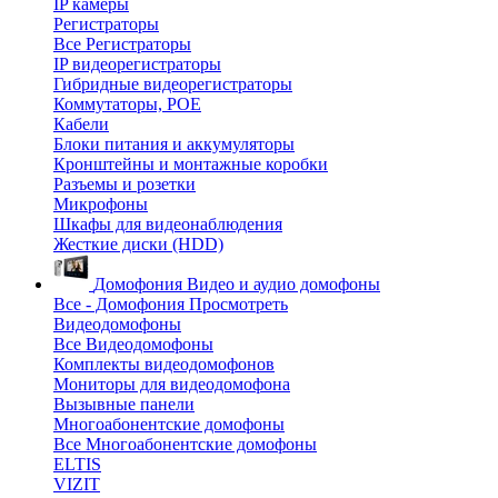
IP камеры
Регистраторы
Все Регистраторы
IP видеорегистраторы
Гибридные видеорегистраторы
Коммутаторы, POE
Кабели
Блоки питания и аккумуляторы
Кронштейны и монтажные коробки
Разъемы и розетки
Микрофоны
Шкафы для видеонаблюдения
Жесткие диски (HDD)
Домофония
Видео и аудио домофоны
Все - Домофония
Просмотреть
Видеодомофоны
Все Видеодомофоны
Комплекты видеодомофонов
Мониторы для видеодомофона
Вызывные панели
Многоабонентские домофоны
Все Многоабонентские домофоны
ELTIS
VIZIT