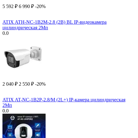
5 592
₽
6 990
₽
-20%
ATIX ATH-NC-1B2M-2.8 (2B) BL IP-видеокамера
цилиндрическая 2Мп
0.0
2 040
₽
2 550
₽
-20%
ATIX AT-NC-1B2P-2.8/M (2L+) IP-камера цилиндрическая
2Мп
0.0