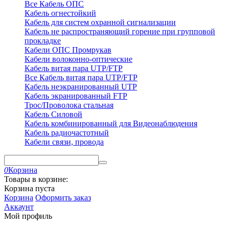
Все Кабель ОПС
Кабель огнестойкий
Кабель для систем охранной сигнализации
Кабель не распространяющий горение при групповой
прокладке
Кабели ОПС Промрукав
Кабели волоконно-оптические
Кабель витая пара UTP/FTP
Все Кабель витая пара UTP/FTP
Кабель неэкранированный UTP
Кабель экранированный FTP
Трос/Проволока стальная
Кабель Силовой
Кабель комбинированный для Видеонаблюдения
Кабель радиочастотный
Кабели связи, провода
0
Корзина
Товары в корзине:
Корзина пуста
Корзина
Оформить заказ
Аккаунт
Мой профиль