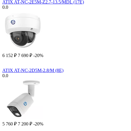
ATIX AT-NC-2E5M-Z2.7-13.5/MDL (17E)
0.0
6 152
₽
7 690
₽
-20%
ATIX AT-NC-2D5M-2.8/M (8E)
0.0
5 760
₽
7 200
₽
-20%