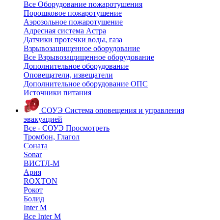
Все Оборудование пожаротушения
Порошковое пожаротушение
Аэрозольное пожаротушение
Адресная система Астра
Датчики протечки воды, газа
Взрывозащищенное оборудование
Все Взрывозащищенное оборудование
Дополнительное оборудование
Оповещатели, извещатели
Дополнительное оборудование ОПС
Источники питания
СОУЭ
Система оповещения и управления
эвакуацией
Все - СОУЭ
Просмотреть
Тромбон, Глагол
Соната
Sonar
ВИСТЛ-М
Ария
ROXTON
Рокот
Болид
Inter M
Все Inter M