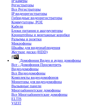
IP камеры
Регистраторы
Все Регистраторы
IP видеорегистраторы
Гибридные видеорегистраторы
Коммутаторы, POE
Кабели
Блоки питания и аккумуляторы
Кронштейны и монтажные коробки
Разъемы и розетки
Микрофоны
Шкафы для видеонаблюдения
Жесткие диски (HDD)
Домофония
Видео и аудио домофоны
Все - Домофония
Просмотреть
Видеодомофоны
Все Видеодомофоны
Комплекты видеодомофонов
Мониторы для видеодомофона
Вызывные панели
Многоабонентские домофоны
Все Многоабонентские домофоны
ELTIS
VIZIT