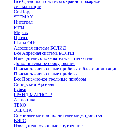
Все Средства и системы охранно-пожарной
сигнализации
Си-Норд
STEMAX
Интеграл+
Ритм
Мираж
Прочее
Щиты ОПС
Адресная система БОЛИД
Все Адресная система БОЛИД
Извещатели, оповещатели, считыватели
Дополнительное оборудование
Приемно-контрольные приборы и блоки индикации
Приемно-контрольные приборы
Все Приемно-контрольные приборы
Сибирский Арсенал
Рубеж
ГРАНД МАГИСТР
Альтоника
ТЕКО
ЭЛЕСТА
Специальные и дополнительные устройства
ВЭРС
Извещатели охранные внутренние