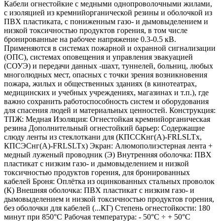
Кабели огнестойкие с медными однопроволочными жилами,
с изоляцией из кремнийорганической резины и оболочкой из
ПВХ пластиката, с пониженным газо- и дымовыделением и
низкой токсичностью продуктов горения, в том числе
бронированные на рабочее напряжение 0.3-0.5 кВ.
Применяются в системах пожарной и охранной сигнализации
(ОПС), системах оповещения и управления эвакуацией
(СОУЭ) и передачи данных -шахт, туннелей, больниц, любых
многолюдных мест, опасных с точки зрения возникновения
пожара, жилых и общественных зданиях (в кинотеатрах,
медицинских и учебных учреждениях, магазинах и т.п.), где
важно сохранить работоспособность систем и оборудования
для спасения людей и материальных ценностей. Конструкция:
ТПЖ: Медная Изоляция: Огнестойкая кремнийорганическая
резина Дополнительный огнестойкий барьер: Содержащие
слюду ленты из стеклоткани для (КПССКнг(А)-FRLSLTx,
КПСЭCнг(А)-FRLSLTx) Экран: Алюмополиэстерная лента +
медный луженый проводник (Э) Внутренняя оболочка: ПВХ
пластикат с низким газо- и дымовыделением и низкой
токсичностью продуктов горения, для бронированных
кабелей Броня: Оплётка из оцинкованных стальных проволок
(К) Внешняя оболочка: ПВХ пластикат с низким газо- и
дымовыделением и низкой токсичностью продуктов горения,
без оболочки для кабелей (...КГ) Степень огнестойкости: 180
минут при 850°С Рабочая температура: - 50°С ÷ + 50°С