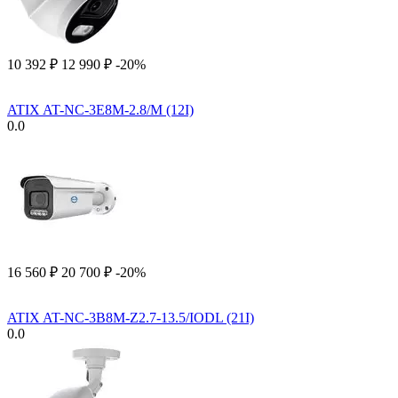
10 392
₽
12 990
₽
-20%
ATIX AT-NC-3E8M-2.8/M (12I)
0.0
16 560
₽
20 700
₽
-20%
ATIX AT-NC-3B8M-Z2.7-13.5/IODL (21I)
0.0