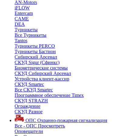
AN-Motors
iFLOW
Entercam
CAME
DEA
Турникеты
Все Турникеты
Tantos
Турникеты PERCO
Турникеты Бастион
Сибирский Арсенал
СКУД Sigur (Сфинкс)
Биометрические системы
СКУД Сибирский Арсенал
Устройства клиент-кассир
СКУД Smartec
Все СКУД Smartec
Программное обеспечение Timex
СКУД STRAZH
Ограждение
СКУД Разное
ОПС
Охранно-пожарная сигнализация
Все - ОПС
Просмотреть
Оповещатели