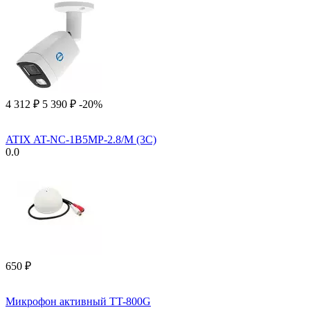
4 312
₽
5 390
₽
-20%
ATIX AT-NC-1B5MP-2.8/M (3C)
0.0
‍650‍
₽
Микрофон активный TT-800G