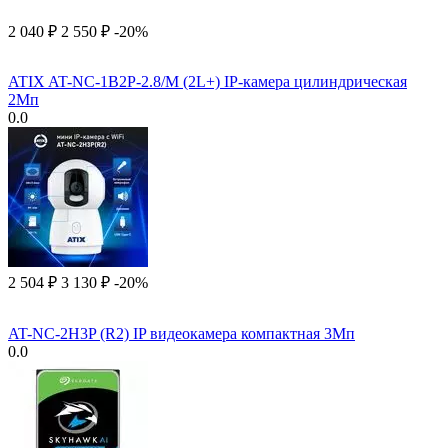
2 040
₽
2 550
₽
-20%
ATIX AT-NC-1B2P-2.8/M (2L+) IP-камера цилиндрическая
2Мп
0.0
2 504
₽
3 130
₽
-20%
AT-NC-2H3P (R2) IP видеокамера компактная 3Мп
0.0