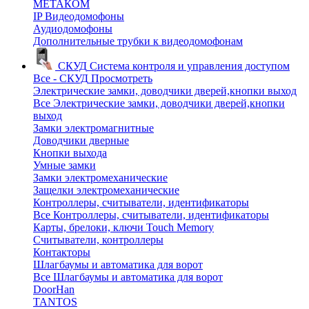
МЕТАКОМ
IP Видеодомофоны
Аудиодомофоны
Дополнительные трубки к видеодомофонам
СКУД
Система контроля и управления доступом
Все - СКУД
Просмотреть
Электрические замки, доводчики дверей,кнопки выход
Все Электрические замки, доводчики дверей,кнопки
выход
Замки электромагнитные
Доводчики дверные
Кнопки выхода
Умные замки
Замки электромеханические
Защелки электромеханические
Контроллеры, считыватели, идентификаторы
Все Контроллеры, считыватели, идентификаторы
Карты, брелоки, ключи Touch Memory
Считыватели, контроллеры
Контакторы
Шлагбаумы и автоматика для ворот
Все Шлагбаумы и автоматика для ворот
DoorHan
TANTOS