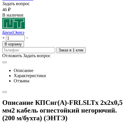
Задать вопрос
‍46‍
₽
В наличии
Бренд
Энтэ
+
−
В корзину
Заказ в 1 клик
Отложить
Задать вопрос
Описание
Характеристики
Отзывы
Описание КПСнг(А)-FRLSLTx 2х2х0,5
мм2 кабель огнестойкий негорючий.
(200 м/бухта) (ЭНТЭ)