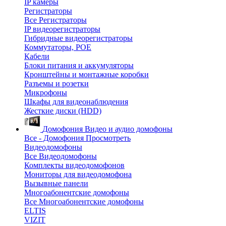
IP камеры
Регистраторы
Все Регистраторы
IP видеорегистраторы
Гибридные видеорегистраторы
Коммутаторы, POE
Кабели
Блоки питания и аккумуляторы
Кронштейны и монтажные коробки
Разъемы и розетки
Микрофоны
Шкафы для видеонаблюдения
Жесткие диски (HDD)
Домофония
Видео и аудио домофоны
Все - Домофония
Просмотреть
Видеодомофоны
Все Видеодомофоны
Комплекты видеодомофонов
Мониторы для видеодомофона
Вызывные панели
Многоабонентские домофоны
Все Многоабонентские домофоны
ELTIS
VIZIT