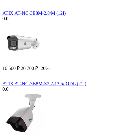
ATIX AT-NC-3E8M-2.8/M (12I)
0.0
16 560
₽
20 700
₽
-20%
ATIX AT-NC-3B8M-Z2.7-13.5/IODL (21I)
0.0