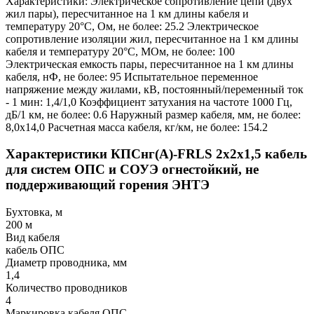
Характеристики: Электрическое сопротивление цепи (двух
жил пары), пересчитанное на 1 км длины кабеля и
температуру 20°C, Ом, не более: 25.2 Электрическое
сопротивление изоляции жил, пересчитанное на 1 км длины
кабеля и температуру 20°С, МОм, не более: 100
Электрическая емкость пары, пересчитанное на 1 км длины
кабеля, нФ, не более: 95 Испытательное переменное
напряжение между жилами, кВ, постоянный/переменный ток
- 1 мин: 1,4/1,0 Коэффициент затухания на частоте 1000 Гц,
дБ/1 км, не более: 0.6 Наружный размер кабеля, мм, не более:
8,0х14,0 Расчетная масса кабеля, кг/км, не более: 154.2
Характеристики КПСнг(А)-FRLS 2x2x1,5 кабель
для систем ОПС и СОУЭ огнестойкий, не
поддерживающий горения ЭНТЭ
Бухтовка, м
200 м
Вид кабеля
кабель ОПС
Диаметр проводника, мм
1,4
Количество проводников
4
Маркировка кабеля ОПС