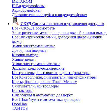
МЕТАКОМ
IP Видеодомофоны
Аудиодомофоны
Дополнительные трубки к видеодомофонам
СКУД
Система контроля и управления доступом
Все - СКУД
Просмотреть
Электрические замки, доводчики дверей,кнопки выход
Все Электрические замки, доводчики дверей,кнопки
выход
Замки электромагнитные
Доводчики дверные
Кнопки выхода
Умные замки
Замки электромеханические
Защелки электромеханические
Контроллеры, считыватели, идентификаторы
Все Контроллеры, считыватели, идентификаторы
Карты, брелоки, ключи Touch Memory
Считыватели, контроллеры
Контакторы
Шлагбаумы и автоматика для ворот
Все Шлагбаумы и автоматика для ворот
DoorHan
TANTOS