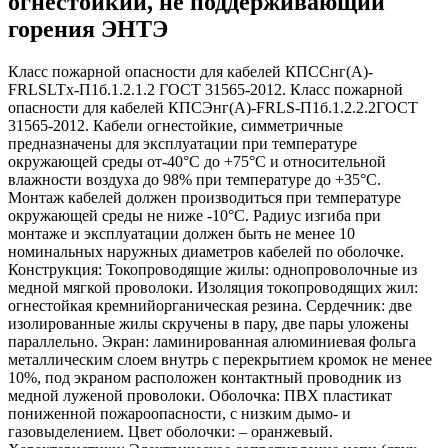
огнестойкий, не поддерживающий
горения ЭНТЭ
Класс пожарной опасности для кабелей КПССнг(А)-
FRLSLTx-П1б.1.2.1.2 ГОСТ 31565-2012. Класс пожарной
опасности для кабелей КПСЭнг(А)-FRLS-П1б.1.2.2.2ГОСТ
31565-2012. Кабели огнестойкие, симметричные
предназначены для эксплуатации при температуре
окружающей среды от-40°С до +75°С и относительной
влажности воздуха до 98% при температуре до +35°С.
Монтаж кабелей должен производиться при температуре
окружающей среды не ниже -10°С. Радиус изгиба при
монтаже и эксплуатации должен быть не менее 10
номинальных наружных диаметров кабелей по оболочке.
Конструкция: Токопроводящие жилы: однопроволочные из
медной мягкой проволоки. Изоляция токопроводящих жил:
огнестойкая кремнийорганическая резина. Cердечник: две
изолированные жилы скручены в пару, две пары уложены
параллельно. Экран: ламинированная алюминиевая фольга
металлическим слоем внутрь с перекрытием кромок не менее
10%, под экраном расположен контактный проводник из
медной луженой проволоки. Оболочка: ПВХ пластикат
пониженной пожароопасности, с низким дымо- и
газовыделением. Цвет оболочки: – оранжевый.