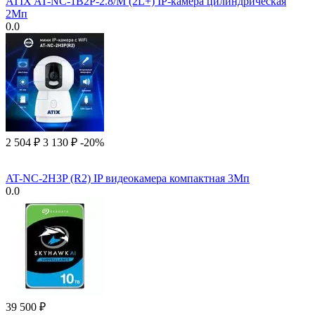
ATIX AT-NC-1B2P-2.8/M (2L+) IP-камера цилиндрическая
2Мп
0.0
2 504
₽
3 130
₽
-20%
AT-NC-2H3P (R2) IP видеокамера компактная 3Мп
0.0
39 500
₽