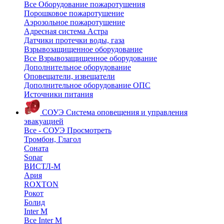
Все Оборудование пожаротушения
Порошковое пожаротушение
Аэрозольное пожаротушение
Адресная система Астра
Датчики протечки воды, газа
Взрывозащищенное оборудование
Все Взрывозащищенное оборудование
Дополнительное оборудование
Оповещатели, извещатели
Дополнительное оборудование ОПС
Источники питания
СОУЭ
Система оповещения и управления
эвакуацией
Все - СОУЭ
Просмотреть
Тромбон, Глагол
Соната
Sonar
ВИСТЛ-М
Ария
ROXTON
Рокот
Болид
Inter M
Все Inter M