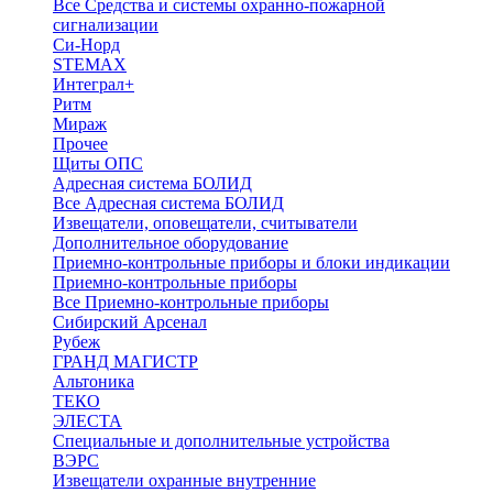
Все Средства и системы охранно-пожарной
сигнализации
Си-Норд
STEMAX
Интеграл+
Ритм
Мираж
Прочее
Щиты ОПС
Адресная система БОЛИД
Все Адресная система БОЛИД
Извещатели, оповещатели, считыватели
Дополнительное оборудование
Приемно-контрольные приборы и блоки индикации
Приемно-контрольные приборы
Все Приемно-контрольные приборы
Сибирский Арсенал
Рубеж
ГРАНД МАГИСТР
Альтоника
ТЕКО
ЭЛЕСТА
Специальные и дополнительные устройства
ВЭРС
Извещатели охранные внутренние