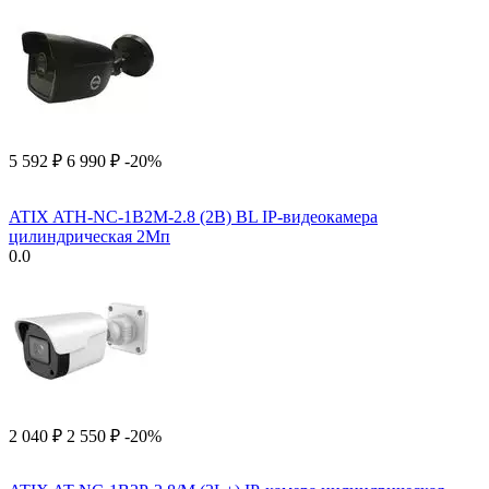
5 592
₽
6 990
₽
-20%
ATIX ATH-NC-1B2M-2.8 (2B) BL IP-видеокамера
цилиндрическая 2Мп
0.0
2 040
₽
2 550
₽
-20%