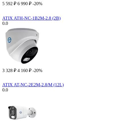
5 592
₽
6 990
₽
-20%
ATIX ATH-NC-1B2M-2.8 (2B)
0.0
3 328
₽
4 160
₽
-20%
ATIX AT-NC-2E2M-2.8/M (12L)
0.0