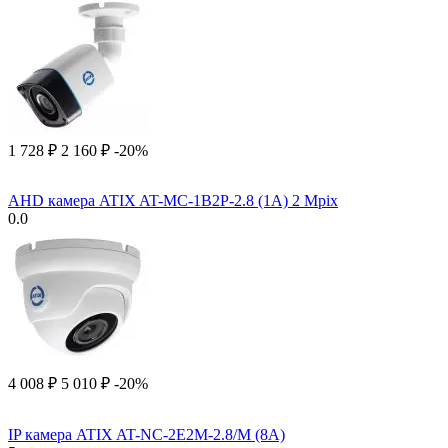
1 728
₽
2 160
₽
-20%
AHD камера ATIX AT-MC-1B2P-2.8 (1A) 2 Mpix
0.0
4 008
₽
5 010
₽
-20%
IP камера ATIX AT-NC-2E2M-2.8/M (8A)