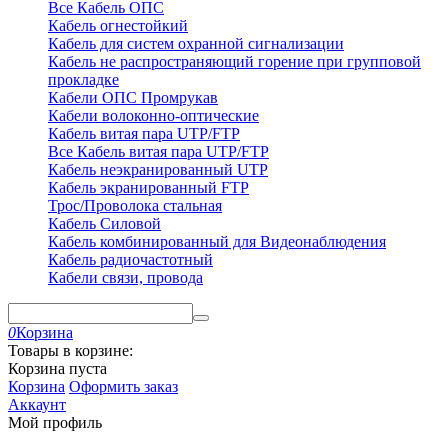
Все Кабель ОПС
Кабель огнестойкий
Кабель для систем охранной сигнализации
Кабель не распространяющий горение при групповой
прокладке
Кабели ОПС Промрукав
Кабели волоконно-оптические
Кабель витая пара UTP/FTP
Все Кабель витая пара UTP/FTP
Кабель неэкранированный UTP
Кабель экранированный FTP
Трос/Проволока стальная
Кабель Силовой
Кабель комбинированный для Видеонаблюдения
Кабель радиочастотный
Кабели связи, провода
0
Корзина
Товары в корзине:
Корзина пуста
Корзина
Оформить заказ
Аккаунт
Мой профиль