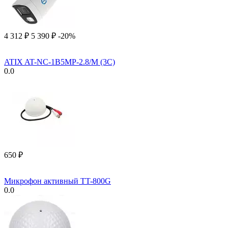
4 312
₽
5 390
₽
-20%
ATIX AT-NC-1B5MP-2.8/M (3C)
0.0
‍650‍
₽
Микрофон активный TT-800G
0.0