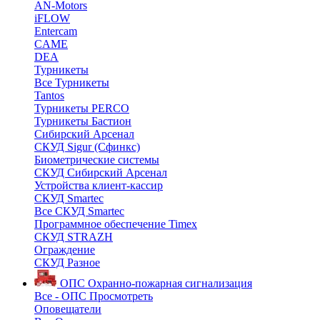
AN-Motors
iFLOW
Entercam
CAME
DEA
Турникеты
Все Турникеты
Tantos
Турникеты PERCO
Турникеты Бастион
Сибирский Арсенал
СКУД Sigur (Сфинкс)
Биометрические системы
СКУД Сибирский Арсенал
Устройства клиент-кассир
СКУД Smartec
Все СКУД Smartec
Программное обеспечение Timex
СКУД STRAZH
Ограждение
СКУД Разное
ОПС
Охранно-пожарная сигнализация
Все - ОПС
Просмотреть
Оповещатели