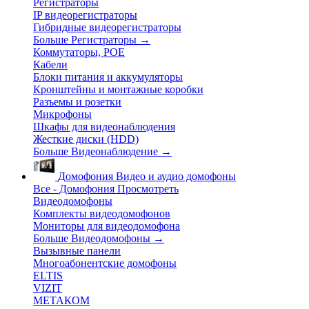
Регистраторы
IP видеорегистраторы
Гибридные видеорегистраторы
Больше Регистраторы
→
Коммутаторы, POE
Кабели
Блоки питания и аккумуляторы
Кронштейны и монтажные коробки
Разъемы и розетки
Микрофоны
Шкафы для видеонаблюдения
Жесткие диски (HDD)
Больше Видеонаблюдение
→
Домофония
Видео и аудио домофоны
Все - Домофония
Просмотреть
Видеодомофоны
Комплекты видеодомофонов
Мониторы для видеодомофона
Больше Видеодомофоны
→
Вызывные панели
Многоабонентские домофоны
ELTIS
VIZIT
МЕТАКОМ