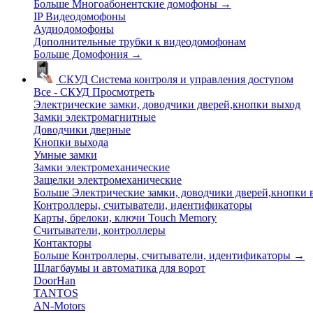
Больше Многоабонентские домофоны
→
IP Видеодомофоны
Аудиодомофоны
Дополнительные трубки к видеодомофонам
Больше Домофония
→
СКУД
Система контроля и управления доступом
Все - СКУД
Просмотреть
Электрические замки, доводчики дверей,кнопки выход
Замки электромагнитные
Доводчики дверные
Кнопки выхода
Умные замки
Замки электромеханические
Защелки электромеханические
Больше Электрические замки, доводчики дверей,кнопки
Контроллеры, считыватели, идентификаторы
Карты, брелоки, ключи Touch Memory
Считыватели, контроллеры
Контакторы
Больше Контроллеры, считыватели, идентификаторы
→
Шлагбаумы и автоматика для ворот
DoorHan
TANTOS
AN-Motors