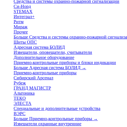
Средства и системы охранно-пожарной сигнализации
Си-Норд
STEMAX
Интеграл+
Ритм
Мираж
Прочее
Больше Средства и системы охранно-пожарной сигнали
Щиты ОПС
Адресная система БОЛИД
Извещатели, оповещатели, считыватели
Дополнительное оборудование
Приемно-контрольные приборы и блоки индикации
Больше Адресная система БОЛИД
→
Приемно-контрольные приборы
Сибирский Арсенал
Рубеж
ГРАНД МАГИСТР
Альтоника
ТЕКО
ЭЛЕСТА
Специальные и дополнительные устройства
ВЭРС
Больше Приемно-контрольные приборы
→
Извещатели охранные внутренние