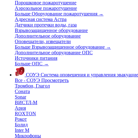
Порошковое пожаротушение
Аэрозольное пожаротушение
Больше Оборудование пожаротушения
→
Адресная система Астра
Датчики протечки воды, газа
Взрывозащищенное оборудование
Дополнительное оборудование
Оповещатели, извещатели
Больше Взрывозащищенное оборудование
→
Дополнительное оборудование ОПС
Источники питания
Больше ОПС
→
СОУЭ
Система оповещения и управления эвакуаци
Все - СОУЭ
Просмотреть
Тромбон, Глагол
Соната
Sonar
ВИСТЛ-М
Ария
ROXTON
Рокот
Болид
Inter M
Микрофоны