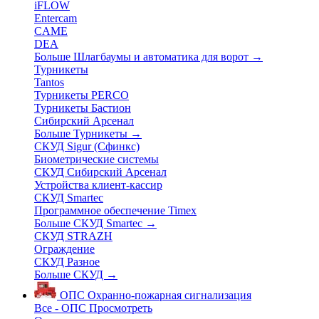
iFLOW
Entercam
CAME
DEA
Больше Шлагбаумы и автоматика для ворот
→
Турникеты
Tantos
Турникеты PERCO
Турникеты Бастион
Сибирский Арсенал
Больше Турникеты
→
СКУД Sigur (Сфинкс)
Биометрические системы
СКУД Сибирский Арсенал
Устройства клиент-кассир
СКУД Smartec
Программное обеспечение Timex
Больше СКУД Smartec
→
СКУД STRAZH
Ограждение
СКУД Разное
Больше СКУД
→
ОПС
Охранно-пожарная сигнализация
Все - ОПС
Просмотреть