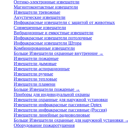
Оптико-электронные извещатели
Магнитоконтактные извещатели
Извещатели тревожные
Акустические извещатели
Инфракрасные извещатели с защитой от животных
Совмещенные извещатели
Вибрационные и емкостные извещатели
Инфракрасные извещатели потолочные
Инфракрасные извещатели Штора
Комбинированные извещатели
Больше Извещатели охранные внутренние
→
Извещатели пожарные
Извещатели дымовые
Извещатели аспирационные
Извещатели ручные
Извещатели тепловые
Извещатели пламени
Больше Извещатели пожарные
→
Приборы для индивидуальной охраны
Извещатели охранные для наружной установки
Извещатели инфракрасные пассивные Optex
Извещатели инфракрасные пассивные (Россия)
Извещатели линейные радиоволновые
Больше Извещатели охранные для наружной установки
Оборудование пожаротушения