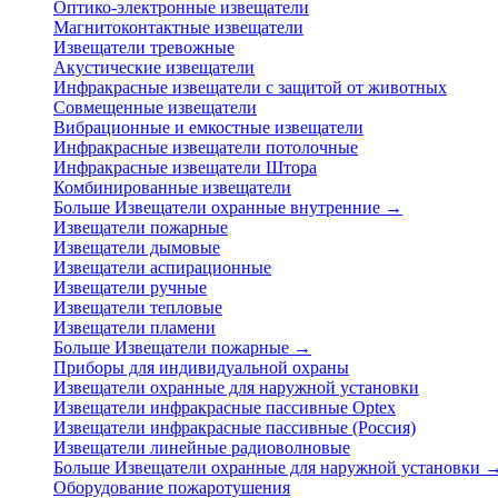
Оптико-электронные извещатели
Магнитоконтактные извещатели
Извещатели тревожные
Акустические извещатели
Инфракрасные извещатели с защитой от животных
Совмещенные извещатели
Вибрационные и емкостные извещатели
Инфракрасные извещатели потолочные
Инфракрасные извещатели Штора
Комбинированные извещатели
Больше Извещатели охранные внутренние
→
Извещатели пожарные
Извещатели дымовые
Извещатели аспирационные
Извещатели ручные
Извещатели тепловые
Извещатели пламени
Больше Извещатели пожарные
→
Приборы для индивидуальной охраны
Извещатели охранные для наружной установки
Извещатели инфракрасные пассивные Optex
Извещатели инфракрасные пассивные (Россия)
Извещатели линейные радиоволновые
Больше Извещатели охранные для наружной установки
Оборудование пожаротушения