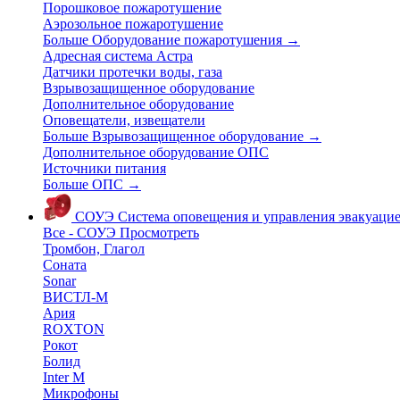
Порошковое пожаротушение
Аэрозольное пожаротушение
Больше Оборудование пожаротушения
→
Адресная система Астра
Датчики протечки воды, газа
Взрывозащищенное оборудование
Дополнительное оборудование
Оповещатели, извещатели
Больше Взрывозащищенное оборудование
→
Дополнительное оборудование ОПС
Источники питания
Больше ОПС
→
СОУЭ
Система оповещения и управления эвакуаци
Все - СОУЭ
Просмотреть
Тромбон, Глагол
Соната
Sonar
ВИСТЛ-М
Ария
ROXTON
Рокот
Болид
Inter M
Микрофоны