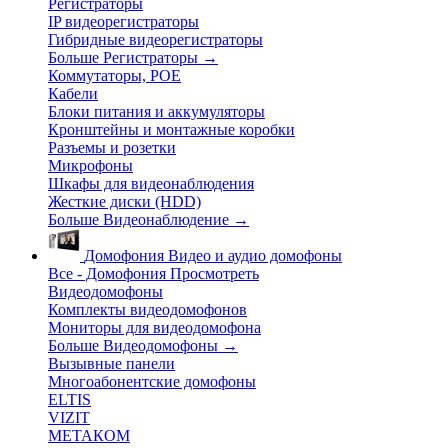
Регистраторы
IP видеорегистраторы
Гибридные видеорегистраторы
Больше Регистраторы
→
Коммутаторы, POE
Кабели
Блоки питания и аккумуляторы
Кронштейны и монтажные коробки
Разъемы и розетки
Микрофоны
Шкафы для видеонаблюдения
Жесткие диски (HDD)
Больше Видеонаблюдение
→
Домофония
Видео и аудио домофоны
Все - Домофония
Просмотреть
Видеодомофоны
Комплекты видеодомофонов
Мониторы для видеодомофона
Больше Видеодомофоны
→
Вызывные панели
Многоабонентские домофоны
ELTIS
VIZIT
МЕТАКОМ