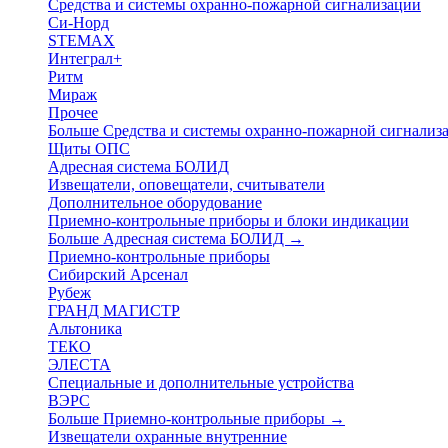
Средства и системы охранно-пожарной сигнализации
Си-Норд
STEMAX
Интеграл+
Ритм
Мираж
Прочее
Больше Средства и системы охранно-пожарной сигнали
Щиты ОПС
Адресная система БОЛИД
Извещатели, оповещатели, считыватели
Дополнительное оборудование
Приемно-контрольные приборы и блоки индикации
Больше Адресная система БОЛИД
→
Приемно-контрольные приборы
Сибирский Арсенал
Рубеж
ГРАНД МАГИСТР
Альтоника
ТЕКО
ЭЛЕСТА
Специальные и дополнительные устройства
ВЭРС
Больше Приемно-контрольные приборы
→
Извещатели охранные внутренние