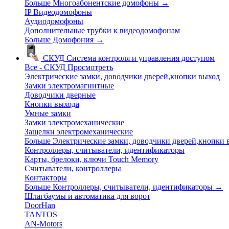
Больше Многоабонентские домофоны
→
IP Видеодомофоны
Аудиодомофоны
Дополнительные трубки к видеодомофонам
Больше Домофония
→
СКУД
Система контроля и управления доступом
Все - СКУД
Просмотреть
Электрические замки, доводчики дверей,кнопки выход
Замки электромагнитные
Доводчики дверные
Кнопки выхода
Умные замки
Замки электромеханические
Защелки электромеханические
Больше Электрические замки, доводчики дверей,кнопки
Контроллеры, считыватели, идентификаторы
Карты, брелоки, ключи Touch Memory
Считыватели, контроллеры
Контакторы
Больше Контроллеры, считыватели, идентификаторы
→
Шлагбаумы и автоматика для ворот
DoorHan
TANTOS
AN-Motors