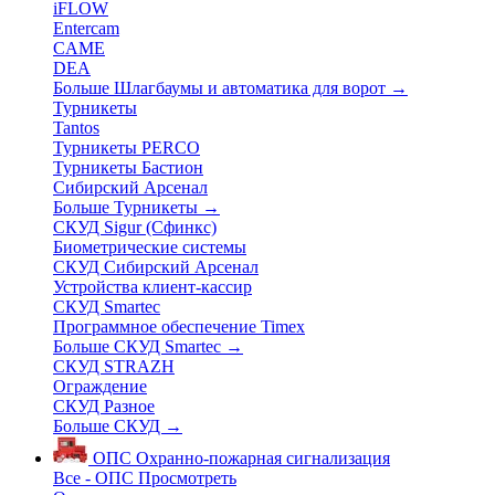
iFLOW
Entercam
CAME
DEA
Больше Шлагбаумы и автоматика для ворот
→
Турникеты
Tantos
Турникеты PERCO
Турникеты Бастион
Сибирский Арсенал
Больше Турникеты
→
СКУД Sigur (Сфинкс)
Биометрические системы
СКУД Сибирский Арсенал
Устройства клиент-кассир
СКУД Smartec
Программное обеспечение Timex
Больше СКУД Smartec
→
СКУД STRAZH
Ограждение
СКУД Разное
Больше СКУД
→
ОПС
Охранно-пожарная сигнализация
Все - ОПС
Просмотреть